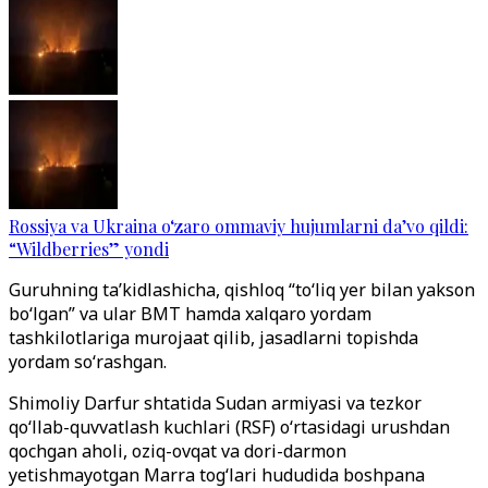
Rossiya va Ukraina o‘zaro ommaviy hujumlarni da’vo qildi:
“Wildberries” yondi
Guruhning ta’kidlashicha, qishloq “to‘liq yer bilan yakson
bo‘lgan” va ular BMT hamda xalqaro yordam
tashkilotlariga murojaat qilib, jasadlarni topishda
yordam so‘rashgan.
Shimoliy Darfur shtatida Sudan armiyasi va tezkor
qo‘llab-quvvatlash kuchlari (RSF) o‘rtasidagi urushdan
qochgan aholi, oziq-ovqat va dori-darmon
yetishmayotgan Marra tog‘lari hududida boshpana