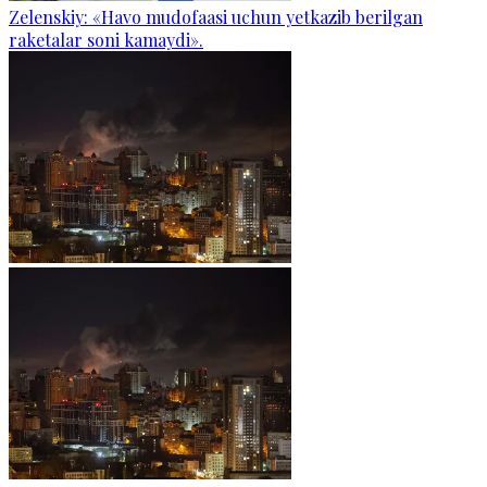
Zelenskiy: «Havo mudofaasi uchun yetkazib berilgan
raketalar soni kamaydi».