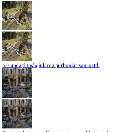
Assamdagi toshqinlarda qurbonlar soni ortdi