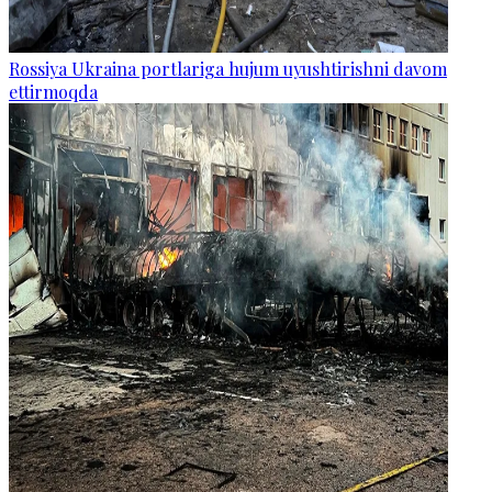
Rossiya Ukraina portlariga hujum uyushtirishni davom
ettirmoqda