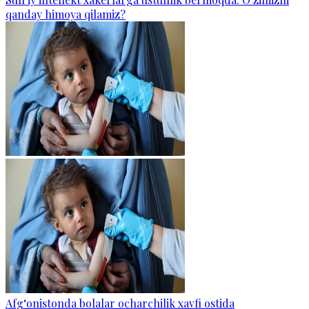
qanday himoya qilamiz?
Afg‘onistonda bolalar ocharchilik xavfi ostida