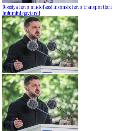
Rossiya havo mudofaasi insonsiz havo transportlari
hujumini qaytardi