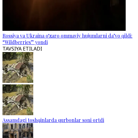
Rossiya va Ukraina o‘zaro ommaviy hujumlarni da’vo qildi:
“Wildberries” yondi
TAVSIYA ETILADI
Assamdagi toshqinlarda qurbonlar soni ortdi