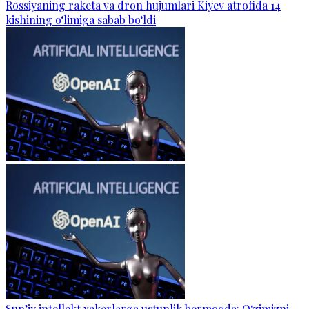
Rossiyaning raketa va dron hujumlari Kiyev atrofida 14
kishining o‘limiga sabab bo‘ldi
Sun’iy intellekt xakerlarga ustunlik bermoqda: O‘zimizni