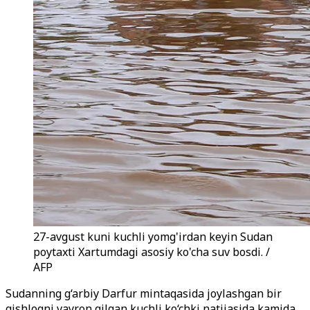
27-avgust kuni kuchli yomg'irdan keyin Sudan
poytaxti Xartumdagi asosiy ko'cha suv bosdi. /
AFP
Sudanning g‘arbiy Darfur mintaqasida joylashgan bir
qishloqni vayron qilgan kuchli ko‘chki natijasida kamida