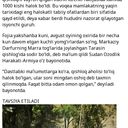
1000 kishi halok bo‘ldi. Bu voqea mamlakatning yaqin
tarixidagi eng halokatli tabiiy ofatlardan biri sifatida
qayd etildi, deya xabar berdi hududni nazorat qilayotgan
isyonchi guruh.
Fojia yakshanba kuni, avgust oyining oxirida bir necha
kun davom etgan kuchli yomg‘irlardan so‘ng, Markaziy
Darfurning Marra tog‘larida joylashgan Tarasin
qishlog‘ida sodir bo‘ldi, deb ma’lum qildi Sudan Ozodlik
Harakati-Armiya o‘z bayonotida.
“Dastlabki ma’lumotlarga ko‘ra, qishloq aholisi to‘liq
halok bo‘lgan, ular soni mingdan oshiq deb taxmin
qilinmoqda. Faqat bitta odam omon qolgan,” deyiladi
bayonotda.
TAVSIYA ETILADI