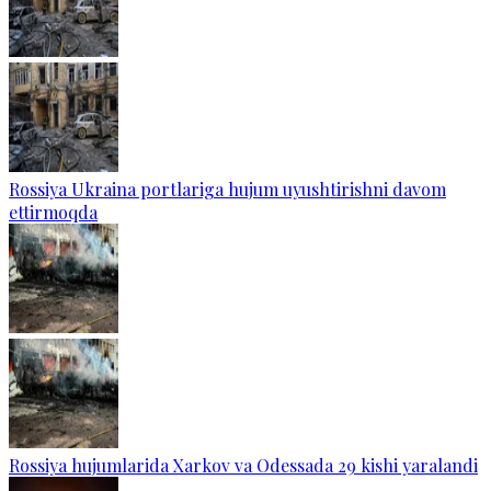
Rossiya Ukraina portlariga hujum uyushtirishni davom
ettirmoqda
Rossiya hujumlarida Xarkov va Odessada 29 kishi yaralandi