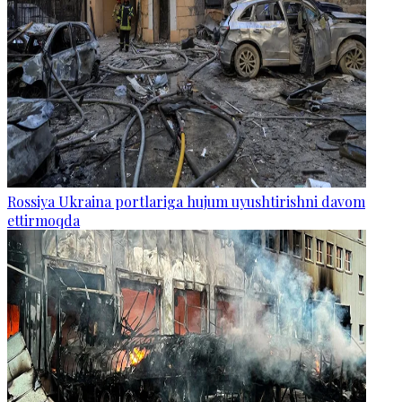
Rossiya Ukraina portlariga hujum uyushtirishni davom
ettirmoqda