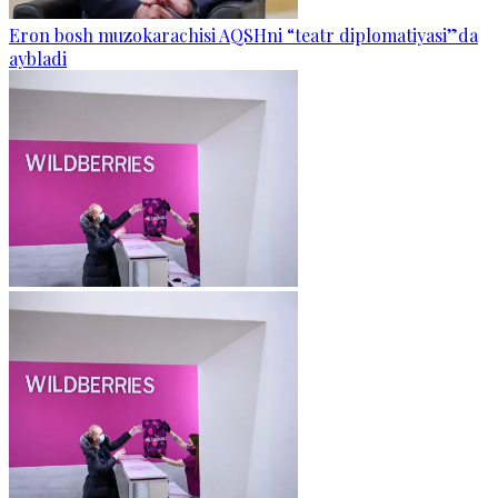
Eron bosh muzokarachisi AQSHni “teatr diplomatiyasi”da
aybladi