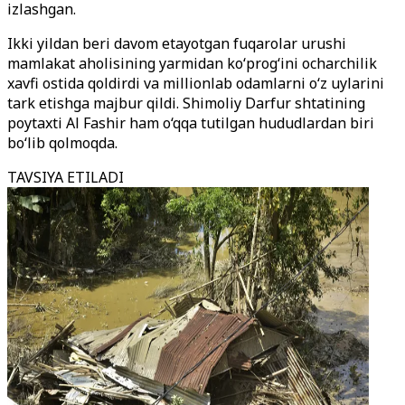
izlashgan.
Ikki yildan beri davom etayotgan fuqarolar urushi
mamlakat aholisining yarmidan ko‘prog‘ini ocharchilik
xavfi ostida qoldirdi va millionlab odamlarni o‘z uylarini
tark etishga majbur qildi. Shimoliy Darfur shtatining
poytaxti Al Fashir ham o‘qqa tutilgan hududlardan biri
bo‘lib qolmoqda.
TAVSIYA ETILADI