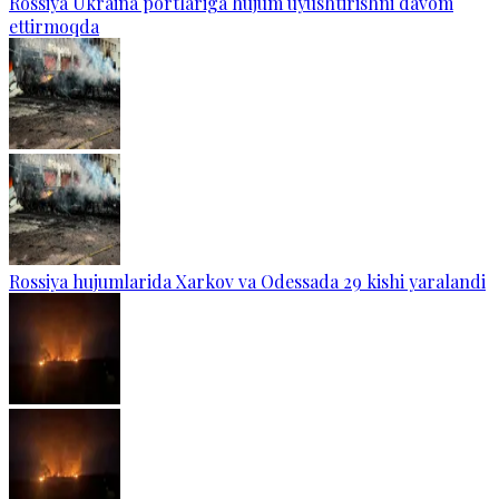
Rossiya Ukraina portlariga hujum uyushtirishni davom
ettirmoqda
Rossiya hujumlarida Xarkov va Odessada 29 kishi yaralandi