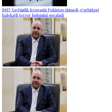
BMT Xavfsizlik Kengashi Pokiston shimoli-g‘arbidagi
halokatli terror hujumini qoraladi