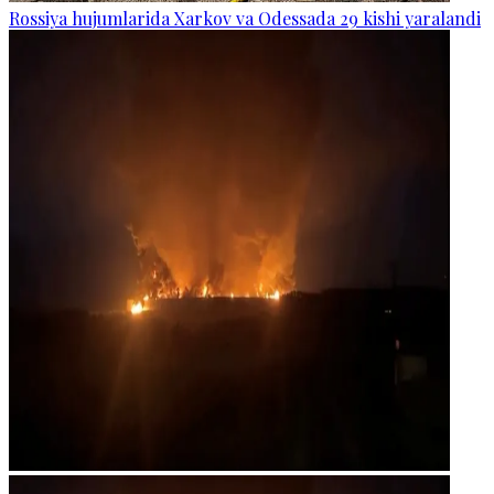
Rossiya hujumlarida Xarkov va Odessada 29 kishi yaralandi