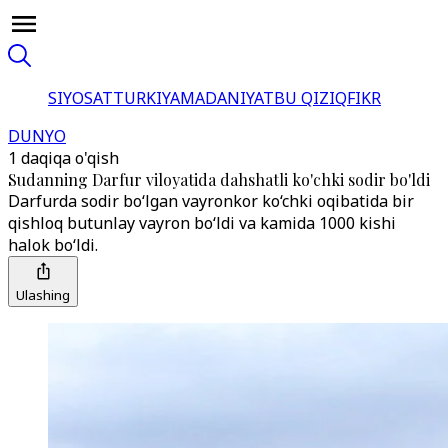
SIYOSAT
TURKIYA
MADANIYAT
BU QIZIQ
FIKR
DUNYO
1 daqiqa o'qish
Sudanning Darfur viloyatida dahshatli ko'chki sodir bo'ldi
Darfurda sodir bo‘lgan vayronkor ko‘chki oqibatida bir
qishloq butunlay vayron bo‘ldi va kamida 1000 kishi
halok bo‘ldi.
Ulashing