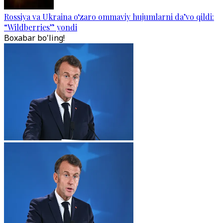
Rossiya va Ukraina o‘zaro ommaviy hujumlarni da’vo qildi:
“Wildberries” yondi
Boxabar bo'ling!