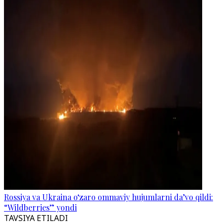
Rossiya va Ukraina o‘zaro ommaviy hujumlarni da’vo qildi:
“Wildberries” yondi
TAVSIYA ETILADI