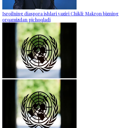
Isroilning diaspora ishlari vaziri Chikli: Makron bizning
orqamizdan pichoqladi