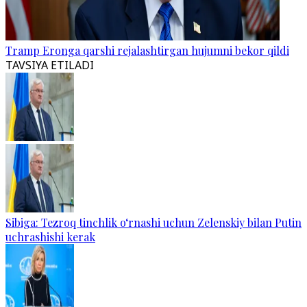
Tramp Eronga qarshi rejalashtirgan hujumni bekor qildi
TAVSIYA ETILADI
Sibiga: Tezroq tinchlik o‘rnashi uchun Zelenskiy bilan Putin
uchrashishi kerak