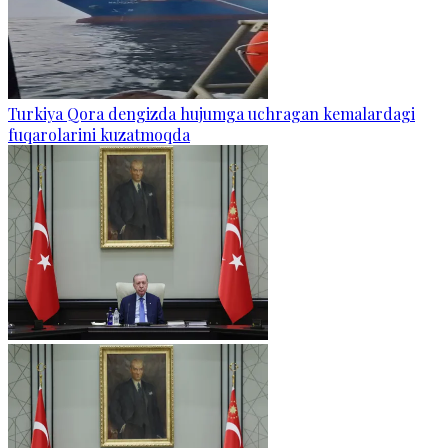
Turkiya Qora dengizda hujumga uchragan kemalardagi
fuqarolarini kuzatmoqda