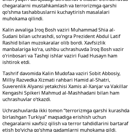
chegaralarni mustahkamlash va terrorizmga qarshi
qo‘shma tashabbuslarni kuchaytirish masalalari
muhokama qilindi.
Kalin avvaliga Iroq Bosh vaziri Muhammad Shia al-
Sudani bilan uchrashdi, so‘ngra Prezident Abdul Latif
Rashid bilan muzokaralar olib bordi. Xavfsizlik
manbalariga ko‘ra, ushbu uchrashuvda Iroq Bosh vazir
o‘rinbosari va Tashqi ishlar vaziri Fuad Husayn ham
ishtirok etdi.
Tashrif davomida Kalin Mudofaa vaziri Sobit Abbosiy,
Milliy Razvedka Xizmati rahbari Hamid al-Shatri,
Suverenlik Alyansi yetakchisi Xamis al-Xanjar va Vakillar
Kengashi Spikeri Mahmud al-Mashhadani bilan ham
uchrashuvlar o‘tkazdi.
Uchrashuvlarda ikki tomon “terrorizmga qarshi kurashda
birlashgan Turkiya” maqsadiga erishish uchun
chegaralarni xavfsiz qilish va terror tahdidlarini bartaraf
etish bo‘yicha qo‘shma qadamlarni muhokama qildi.