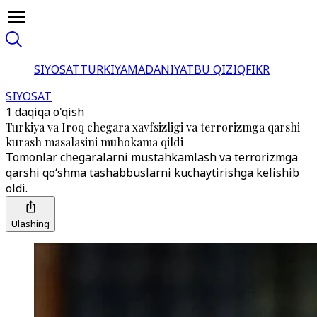
SIYOSAT
TURKIYA
MADANIYAT
BU QIZIQ
FIKR
SIYOSAT
1 daqiqa o'qish
Turkiya va Iroq chegara xavfsizligi va terrorizmga qarshi
kurash masalasini muhokama qildi
Tomonlar chegaralarni mustahkamlash va terrorizmga
qarshi qo‘shma tashabbuslarni kuchaytirishga kelishib
oldi.
Ulashing