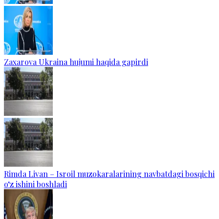
Zaxarova Ukraina hujumi haqida gapirdi
Rimda Livan – Isroil muzokaralarining navbatdagi bosqichi
o‘z ishini boshladi