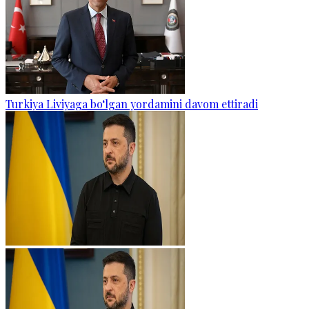
Turkiya Liviyaga bo‘lgan yordamini davom ettiradi