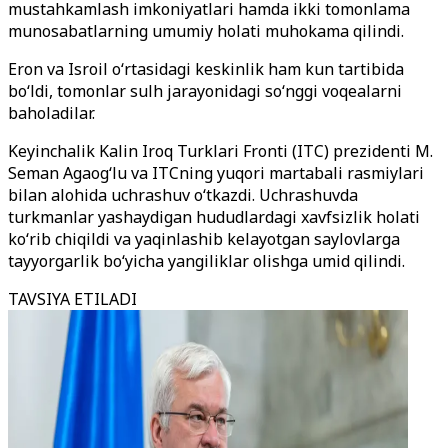
mustahkamlash imkoniyatlari hamda ikki tomonlama
munosabatlarning umumiy holati muhokama qilindi.
Eron va Isroil o‘rtasidagi keskinlik ham kun tartibida
bo‘ldi, tomonlar sulh jarayonidagi so‘nggi voqealarni
baholadilar.
Keyinchalik Kalin Iroq Turklari Fronti (ITC) prezidenti M.
Seman Agaog‘lu va ITCning yuqori martabali rasmiylari
bilan alohida uchrashuv o‘tkazdi. Uchrashuvda
turkmanlar yashaydigan hududlardagi xavfsizlik holati
ko‘rib chiqildi va yaqinlashib kelayotgan saylovlarga
tayyorgarlik bo‘yicha yangiliklar olishga umid qilindi.
TAVSIYA ETILADI