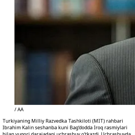
/ AA
Turkiyaning Milliy Razvedka Tashkiloti (MIT) rahbari
Ibrahim Kalin seshanba kuni Bag‘dodda Iroq rasmiylari
bilan yuqori darajadagi uchrashuv o‘tkazdi. Uchrashuvda