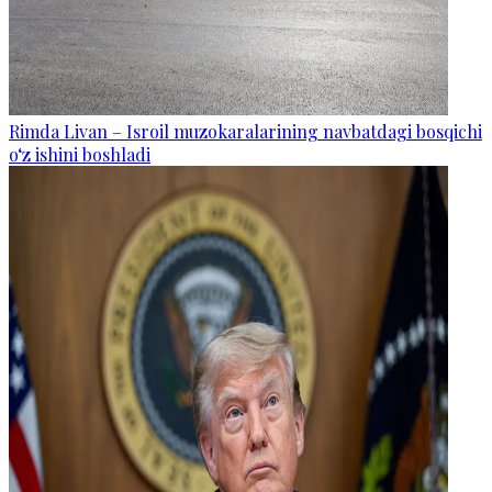
Rimda Livan – Isroil muzokaralarining navbatdagi bosqichi
o‘z ishini boshladi