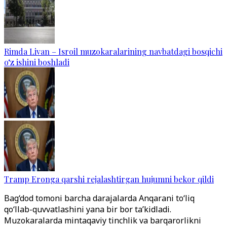
Rimda Livan – Isroil muzokaralarining navbatdagi bosqichi
o‘z ishini boshladi
Tramp Eronga qarshi rejalashtirgan hujumni bekor qildi
Bag‘dod tomoni barcha darajalarda Anqarani to‘liq
qo‘llab-quvvatlashini yana bir bor ta’kidladi.
Muzokaralarda mintaqaviy tinchlik va barqarorlikni