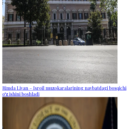
Rimda Livan – Isroil muzokaralarining navbatdagi bosqichi
o‘z ishini boshladi