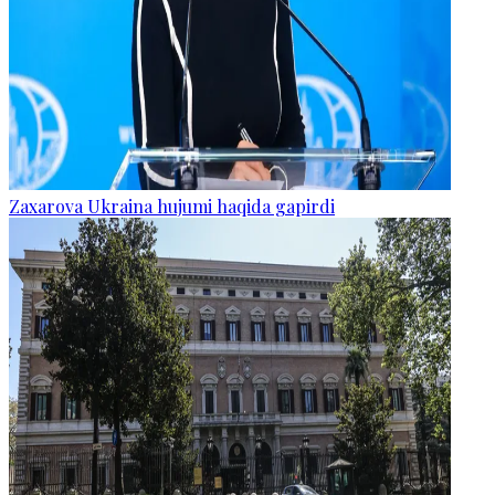
Zaxarova Ukraina hujumi haqida gapirdi