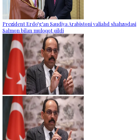
Prezident Erdo‘g‘an Saudiya Arabistoni valiahd shahzodasi
Salmon bilan muloqot qildi