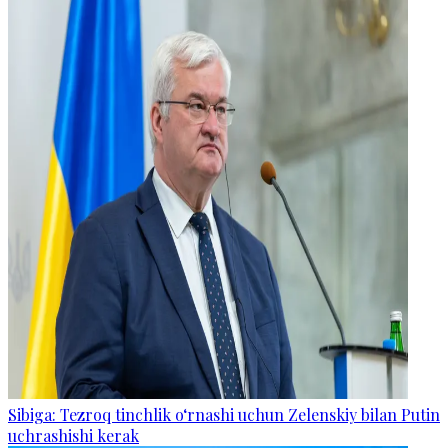
Sibiga: Tezroq tinchlik o‘rnashi uchun Zelenskiy bilan Putin
uchrashishi kerak