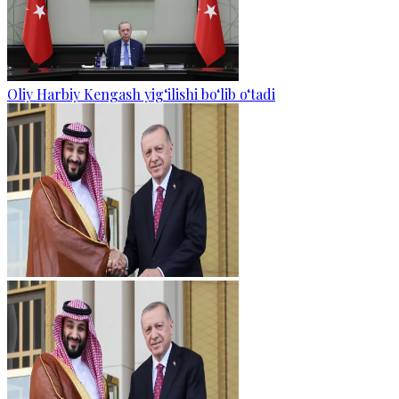
Oliy Harbiy Kengash yig‘ilishi bo‘lib o‘tadi