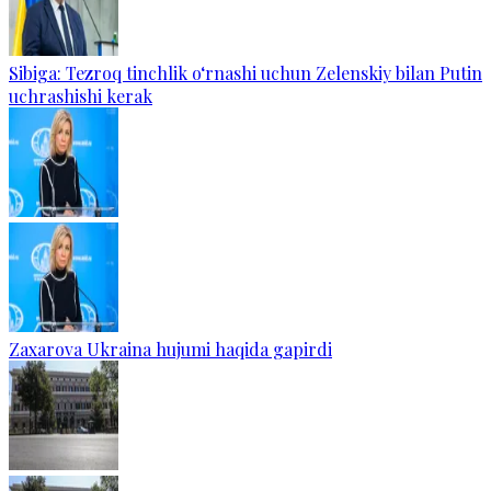
Sibiga: Tezroq tinchlik o‘rnashi uchun Zelenskiy bilan Putin
uchrashishi kerak
Zaxarova Ukraina hujumi haqida gapirdi