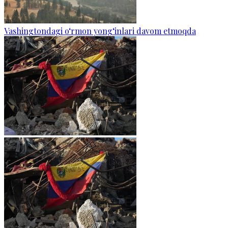
Vashingtondagi o‘rmon yong‘inlari davom etmoqda