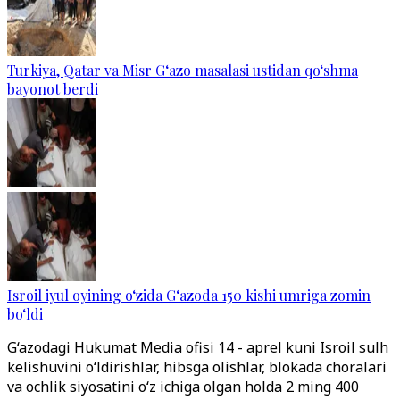
Turkiya, Qatar va Misr G‘azo masalasi ustidan qo‘shma
bayonot berdi
Isroil iyul oyining o‘zida G‘azoda 150 kishi umriga zomin
bo‘ldi
G‘azodagi Hukumat Media ofisi 14 - aprel kuni Isroil sulh
kelishuvini o‘ldirishlar, hibsga olishlar, blokada choralari
va ochlik siyosatini o‘z ichiga olgan holda 2 ming 400