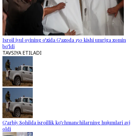
Isroil iyul oyining o‘zida G‘azoda 150 kishi umriga zomin
bo‘ldi
TAVSIYA ETILADI
G‘arbiy Sohilda isroillik ko‘chmanchilarning hujumlari avj
oldi