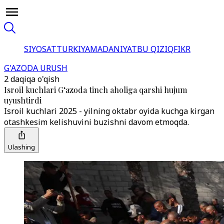
SIYOSAT
TURKIYA
MADANIYAT
BU QIZIQ
FIKR
G'AZODA URUSH
2 daqiqa o'qish
Isroil kuchlari G‘azoda tinch aholiga qarshi hujum
uyushtirdi
Isroil kuchlari 2025 - yilning oktabr oyida kuchga kirgan
otashkesim kelishuvini buzishni davom etmoqda.
Ulashing