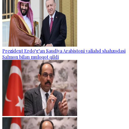
Prezident Erdo‘g‘an Saudiya Arabistoni valiahd shahzodasi
Salmon bilan muloqot qildi