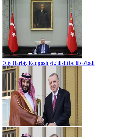
Oliy Harbiy Kengash yig‘ilishi bo‘lib o‘tadi