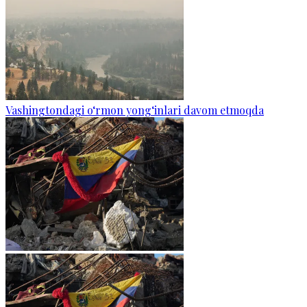
Vashingtondagi o‘rmon yong‘inlari davom etmoqda