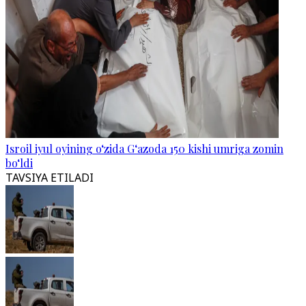
Isroil iyul oyining o‘zida G‘azoda 150 kishi umriga zomin
bo‘ldi
TAVSIYA ETILADI