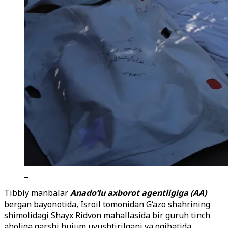
_
Tibbiy manbalar
Anado
‘
lu axborot agentligiga (AA)
bergan bayonotida, Isroil tomonidan G‘azo shahrining
shimolidagi Shayx Ridvon mahallasida bir guruh tinch
aholiga qarshi hujum uyushtirilgani va oqibatida