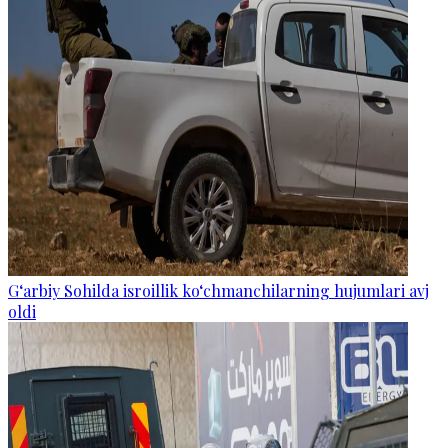
G‘arbiy Sohilda isroillik ko‘chmanchilarning hujumlari avj
oldi