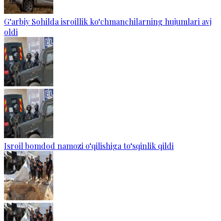
G‘arbiy Sohilda isroillik ko‘chmanchilarning hujumlari avj
oldi
Isroil bomdod namozi o‘qilishiga to‘sqinlik qildi