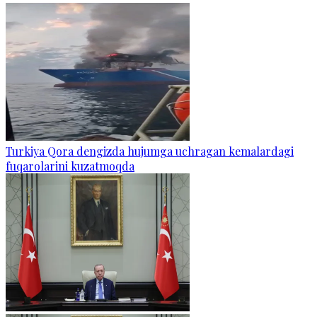
Turkiya Qora dengizda hujumga uchragan kemalardagi
fuqarolarini kuzatmoqda