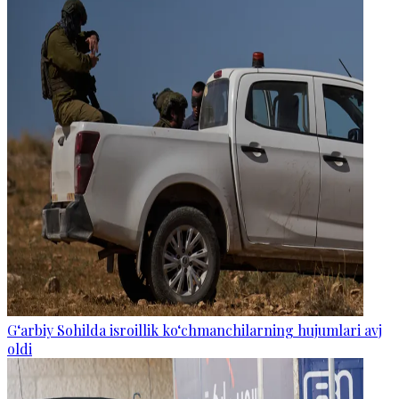
G‘arbiy Sohilda isroillik ko‘chmanchilarning hujumlari avj
oldi