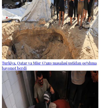
Turkiya, Qatar va Misr G‘azo masalasi ustidan qo‘shma
bayonot berdi