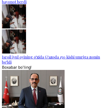
bayonot berdi
Isroil iyul oyining o‘zida G‘azoda 150 kishi umriga zomin
bo‘ldi
Boxabar bo'ling!