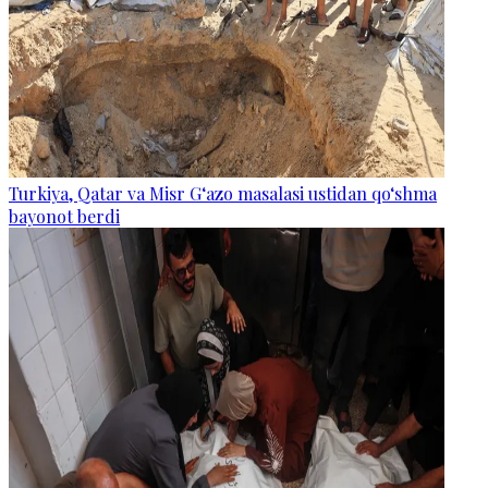
Turkiya, Qatar va Misr G‘azo masalasi ustidan qo‘shma
bayonot berdi