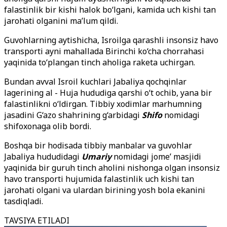
falastinlik bir kishi halok bo‘lgani, kamida uch kishi tan
jarohati olganini ma’lum qildi.
Guvohlarning aytishicha, Isroilga qarashli insonsiz havo
transporti ayni mahallada Birinchi ko‘cha chorrahasi
yaqinida to‘plangan tinch aholiga raketa uchirgan.
Bundan avval Isroil kuchlari Jabaliya qochqinlar
lagerining al - Huja hududiga qarshi o‘t ochib, yana bir
falastinlikni o‘ldirgan. Tibbiy xodimlar marhumning
jasadini G‘azo shahrining g‘arbidagi
Shifo
nomidagi
shifoxonaga olib bordi.
Boshqa bir hodisada tibbiy manbalar va guvohlar
Jabaliya hududidagi
Umariy
nomidagi jome’ masjidi
yaqinida bir guruh tinch aholini nishonga olgan insonsiz
havo transporti hujumida falastinlik uch kishi
tan
jarohati olgani va ulardan birining yosh bola ekanini
tasdiqladi.
TAVSIYA ETILADI