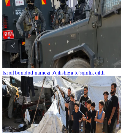
Isroil bomdod namozi o‘qilishiga to‘sqinlik qildi