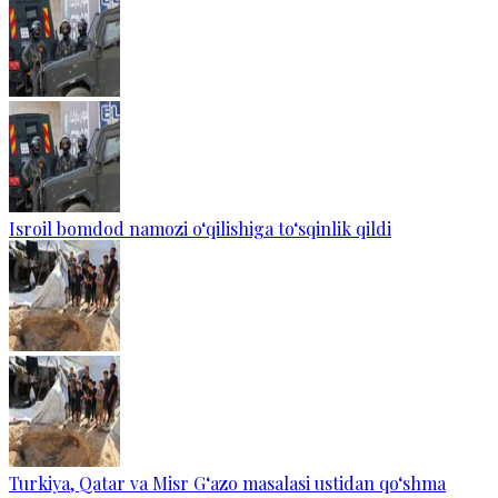
Isroil bomdod namozi o‘qilishiga to‘sqinlik qildi
Turkiya, Qatar va Misr G‘azo masalasi ustidan qo‘shma