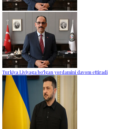
Turkiya Liviyaga bo‘lgan yordamini davom ettiradi