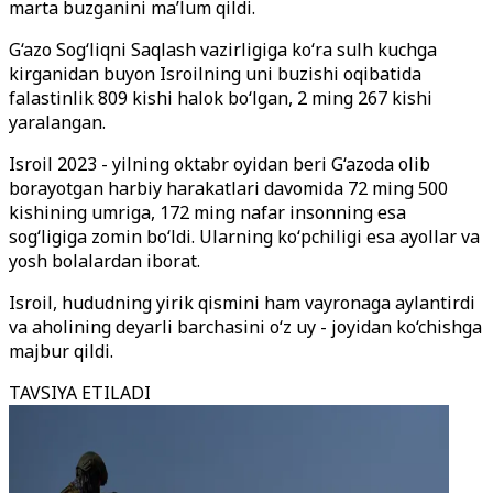
marta buzganini ma’lum qildi.
G‘azo Sog‘liqni Saqlash vazirligiga ko‘ra sulh kuchga
kirganidan buyon Isroilning uni buzishi oqibatida
falastinlik 809 kishi halok bo‘lgan, 2 ming 267 kishi
yaralangan.
Isroil 2023 - yilning oktabr oyidan beri G‘azoda olib
borayotgan harbiy harakatlari davomida 72 ming 500
kishining umriga, 172 ming nafar insonning esa
sog
‘ligiga
zomin bo
‘ldi. Ularning ko‘pchiligi esa
ayollar va
yosh bolalardan iborat.
Isroil, hududning yirik qismini ham vayronaga aylantirdi
va aholining deyarli barchasini o‘z uy - joyidan ko‘chishga
majbur qildi.
TAVSIYA ETILADI