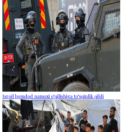
Isroil bomdod namozi o‘qilishiga to‘sqinlik qildi