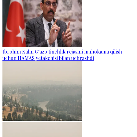
Ibrohim Kalin G‘azo tinchlik rejasini muhokama qilish
uchun HAMAS yetakchisi bilan uchrashdi