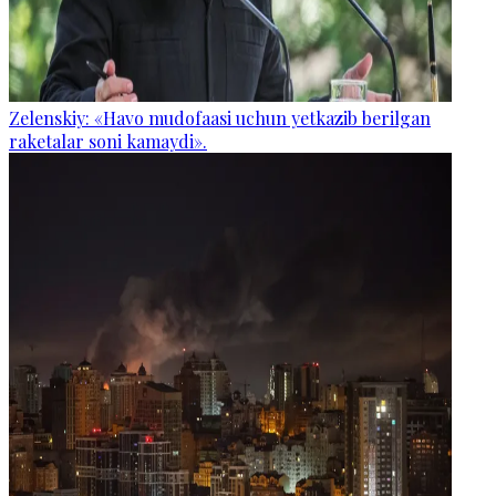
Zelenskiy: «Havo mudofaasi uchun yetkazib berilgan
raketalar soni kamaydi».