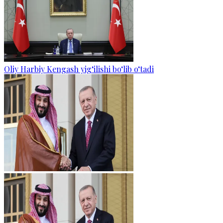
Oliy Harbiy Kengash yig‘ilishi bo‘lib o‘tadi