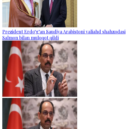
Prezident Erdo‘g‘an Saudiya Arabistoni valiahd shahzodasi
Salmon bilan muloqot qildi