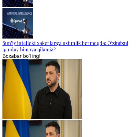
Sun’iy intellekt xakerlarga ustunlik bermoqda: O‘zimizni
qanday himoya qilamiz?
Boxabar bo'ling!