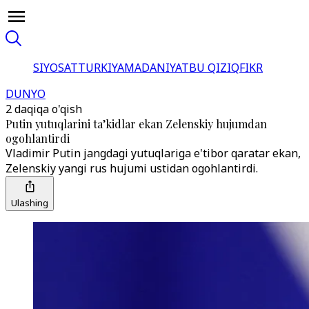
SIYOSAT
TURKIYA
MADANIYAT
BU QIZIQ
FIKR
DUNYO
2 daqiqa o'qish
Putin yutuqlarini ta’kidlar ekan Zelenskiy hujumdan
ogohlantirdi
Vladimir Putin jangdagi yutuqlariga e'tibor qaratar ekan,
Zelenskiy yangi rus hujumi ustidan ogohlantirdi.
Ulashing