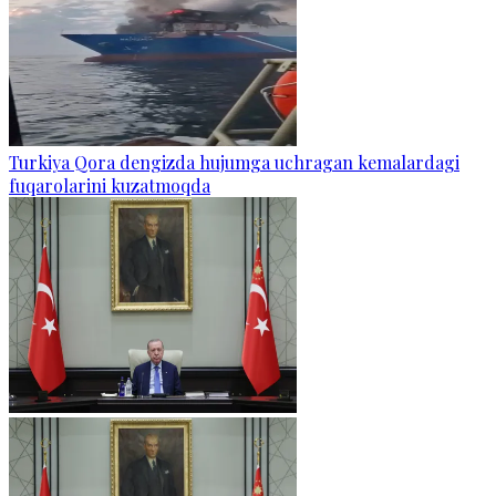
Turkiya Qora dengizda hujumga uchragan kemalardagi
fuqarolarini kuzatmoqda