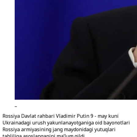
_
Rossiya Davlat rahbari Vladimir Putin 9 - may kuni
Ukrainadagi urush yakunlanayotganiga oid bayonotlari
Rossiya armiyasining jang maydonidagi yutuqlari
tahliliga asoslanganini ma’lum qildi.