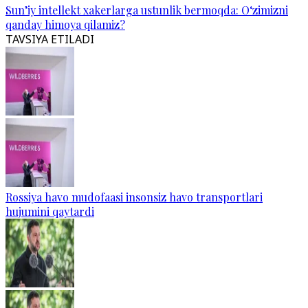
Sun’iy intellekt xakerlarga ustunlik bermoqda: O‘zimizni
qanday himoya qilamiz?
TAVSIYA ETILADI
Rossiya havo mudofaasi insonsiz havo transportlari
hujumini qaytardi