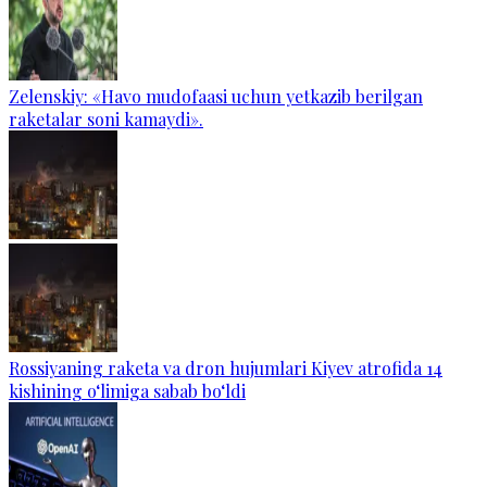
Zelenskiy: «Havo mudofaasi uchun yetkazib berilgan
raketalar soni kamaydi».
Rossiyaning raketa va dron hujumlari Kiyev atrofida 14
kishining o‘limiga sabab bo‘ldi