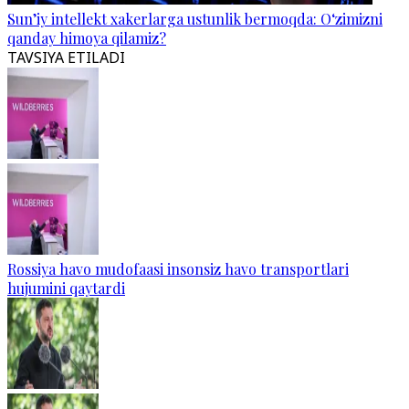
Sun’iy intellekt xakerlarga ustunlik bermoqda: O‘zimizni
qanday himoya qilamiz?
TAVSIYA ETILADI
Rossiya havo mudofaasi insonsiz havo transportlari
hujumini qaytardi