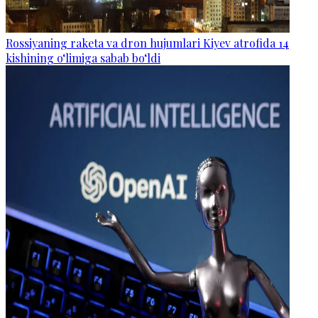
Rossiyaning raketa va dron hujumlari Kiyev atrofida 14
kishining o‘limiga sabab bo‘ldi