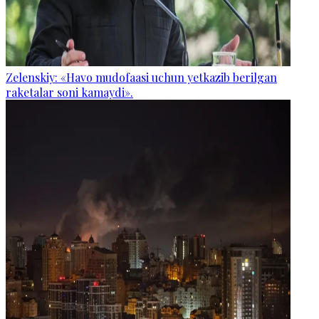
Zelenskiy: «Havo mudofaasi uchun yetkazib berilgan
raketalar soni kamaydi».