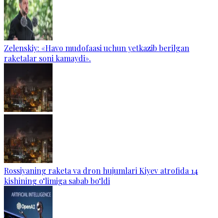
Zelenskiy: «Havo mudofaasi uchun yetkazib berilgan
raketalar soni kamaydi».
Rossiyaning raketa va dron hujumlari Kiyev atrofida 14
kishining o‘limiga sabab bo‘ldi