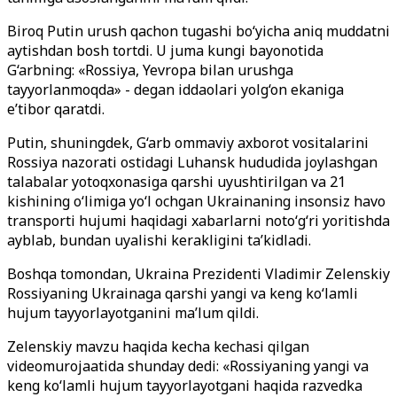
Biroq Putin urush qachon tugashi bo‘yicha aniq muddatni
aytishdan bosh tortdi. U juma kungi bayonotida
G‘arbning: «Rossiya, Yevropa bilan urushga
tayyorlanmoqda» - degan iddaolari yolg‘on ekaniga
e’tibor qaratdi.
Putin, shuningdek, G‘arb ommaviy axborot vositalarini
Rossiya nazorati ostidagi Luhansk hududida joylashgan
talabalar yotoqxonasiga qarshi uyushtirilgan va 21
kishining o‘limiga yo‘l ochgan Ukrainaning insonsiz havo
transporti hujumi haqidagi xabarlarni noto‘g‘ri yoritishda
ayblab, bundan uyalishi kerakligini ta’kidladi.
Boshqa tomondan, Ukraina Prezidenti Vladimir Zelenskiy
Rossiyaning Ukrainaga qarshi yangi va keng ko‘lamli
hujum tayyorlayotganini ma’lum qildi.
Zelenskiy mavzu haqida kecha kechasi qilgan
videomurojaatida shunday dedi: «Rossiyaning yangi va
keng ko‘lamli hujum tayyorlayotgani haqida razvedka