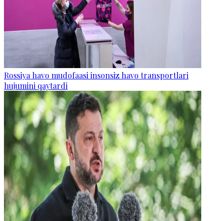
Rossiya havo mudofaasi insonsiz havo transportlari
hujumini qaytardi