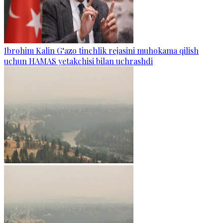
Ibrohim Kalin G‘azo tinchlik rejasini muhokama qilish
uchun HAMAS yetakchisi bilan uchrashdi