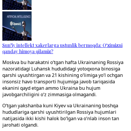
Sun’iy intellekt xakerlarga ustunlik bermoqda: O‘zimizni
qanday himoya qilamiz?
Moskva bu harakatni o‘tgan hafta Ukrainaning Rossiya
nazoratidagi Luhansk hududidagi yotoqxona binosiga
qarshi uyushtirgan va 21 kishining o‘limiga yo‘l ochgan
insonsiz havo transporti hujumiga javob tariqasida
ekanini qayd etgan ammo Ukraina bu hujum
javobgarchiligini o‘z zimmasiga olmagandi.
O‘tgan yakshanba kuni Kiyev va Ukrainaning boshqa
hududlariga qarshi uyushtirilgan Rossiya hujumlari
natijasida ikki kishi halok bo‘lgan va o‘nlab inson tan
jarohati olgandi.