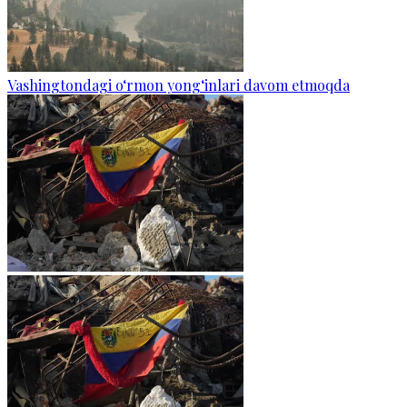
Vashingtondagi o‘rmon yong‘inlari davom etmoqda