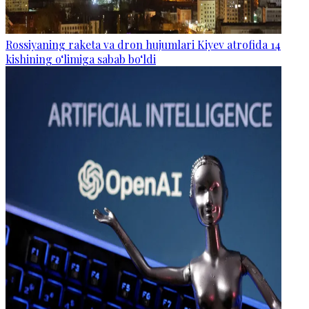
Rossiyaning raketa va dron hujumlari Kiyev atrofida 14
kishining o‘limiga sabab bo‘ldi