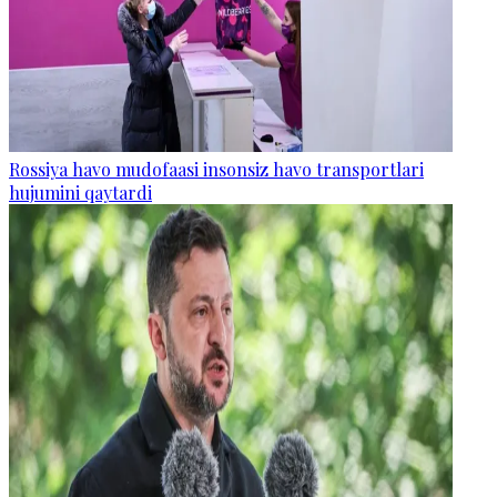
Rossiya havo mudofaasi insonsiz havo transportlari
hujumini qaytardi