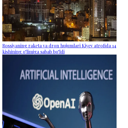
Rossiyaning raketa va dron hujumlari Kiyev atrofida 14
kishining o‘limiga sabab bo‘ldi