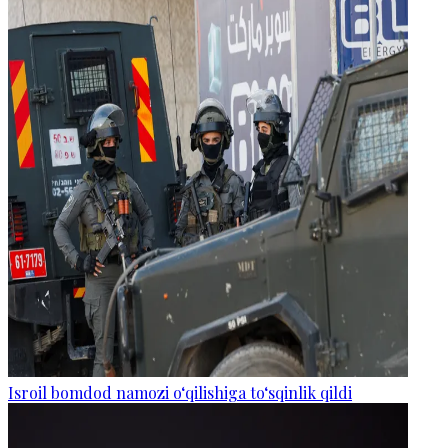
Isroil bomdod namozi o‘qilishiga to‘sqinlik qildi