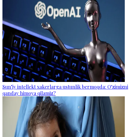
Sun’iy intellekt xakerlarga ustunlik bermoqda: O‘zimizni
qanday himoya qilamiz?