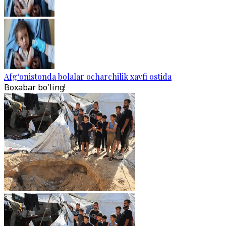
Afg‘onistonda bolalar ocharchilik xavfi ostida
Boxabar bo'ling!