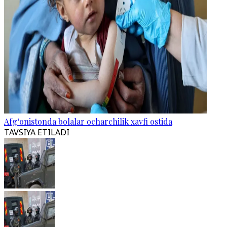
Afg‘onistonda bolalar ocharchilik xavfi ostida
TAVSIYA ETILADI