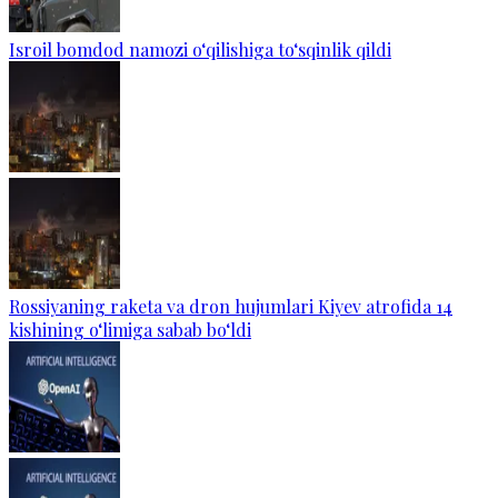
Isroil bomdod namozi o‘qilishiga to‘sqinlik qildi
Rossiyaning raketa va dron hujumlari Kiyev atrofida 14
kishining o‘limiga sabab bo‘ldi