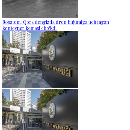
Rosatom: Qora dengizda dron hujumiga uchragan
konteyner kemasi cho‘kdi