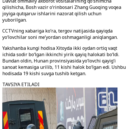
Davlat ommaviy axborot vositalarining qo‘shimcha
qilishicha, Bosh vazir o‘rinbosari Zhang Guoqing voqea
joyiga qutqaruv ishlarini nazorat qilish uchun
yuborilgan.
CCTVning xabariga ko‘ra, tergov natijasida qayiqda
yo‘lovchilar soni me’yordan oshmaganligi aniqlangan.
Yakshanba kungi hodisa Xitoyda ikki oydan ortiq vaqt
ichida sodir bo‘lgan ikkinchi yirik qayiq halokati bo‘ldi.
Bundan oldin, Hunan provinsiyasida yo‘lovchi qayig‘i
sanoat kemasiga urilib, 11 kishi halok bo‘lgan edi. Ushbu
hodisada 19 kishi suvga tushib ketgan.
TAVSIYA ETILADI