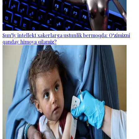
Sun’iy intellekt xakerlarga ustunlik bermoqda: O‘zimizni
qanday himoya qilamiz?