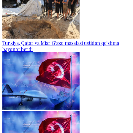
Turkiya, Qatar va Misr G‘azo masalasi ustidan qo‘shma
bayonot berdi