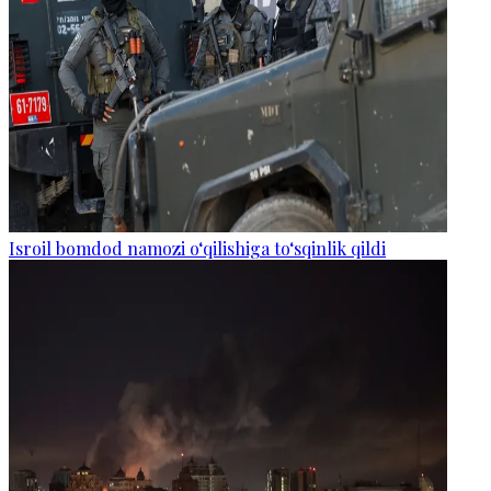
Isroil bomdod namozi o‘qilishiga to‘sqinlik qildi