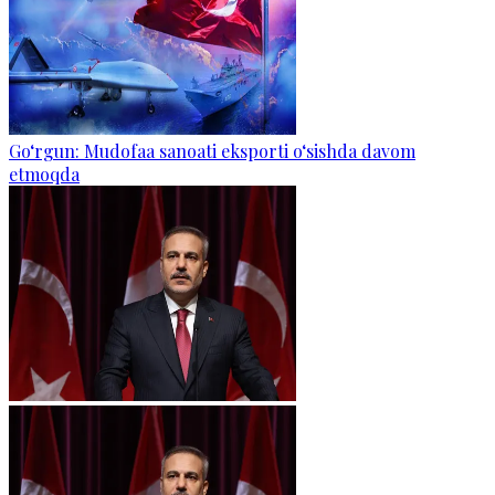
Go‘rgun: Mudofaa sanoati eksporti o‘sishda davom
etmoqda