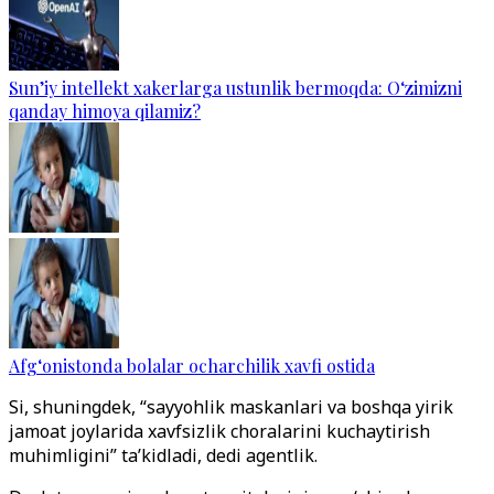
Sun’iy intellekt xakerlarga ustunlik bermoqda: O‘zimizni
qanday himoya qilamiz?
Afg‘onistonda bolalar ocharchilik xavfi ostida
Si, shuningdek, “sayyohlik maskanlari va boshqa yirik
jamoat joylarida xavfsizlik choralarini kuchaytirish
muhimligini” ta’kidladi, dedi agentlik.