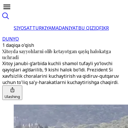
SIYOSAT
TURKIYA
MADANIYAT
BU QIZIQ
FIKR
DUNYO
1 daqiqa o'qish
Xitoyda sayyohlarni olib ketayotgan qayiq halokatga
uchradi
Xitoy janubi-g‘arbida kuchli shamol tufayli yo‘lovchi
qayiqlari ag‘darilib, 9 kishi halok bo‘ldi. Prezident Si
xavfsizlik choralarini kuchaytirish va qidiruv-qutqaruv
uchun to'liq sa'y-harakatlarni kuchaytirishga chaqirdi.
Ulashing