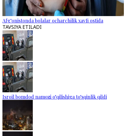
Afg‘onistonda bolalar ocharchilik xavfi ostida
TAVSIYA ETILADI
Isroil bomdod namozi o‘qilishiga to‘sqinlik qildi