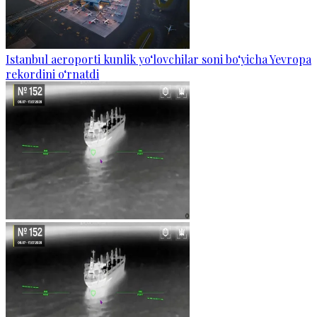
Istanbul aeroporti kunlik yo‘lovchilar soni bo‘yicha Yevropa
rekordini o‘rnatdi