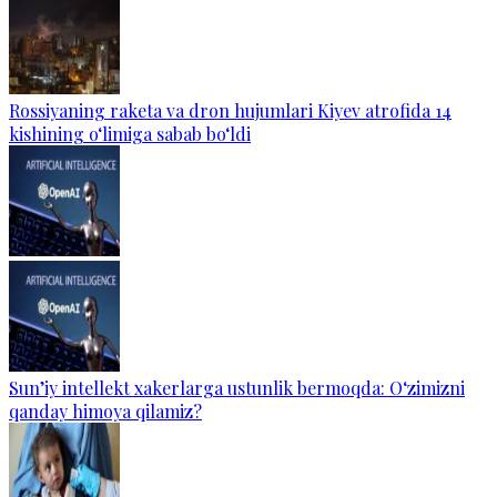
Rossiyaning raketa va dron hujumlari Kiyev atrofida 14
kishining o‘limiga sabab bo‘ldi
Sun’iy intellekt xakerlarga ustunlik bermoqda: O‘zimizni
qanday himoya qilamiz?