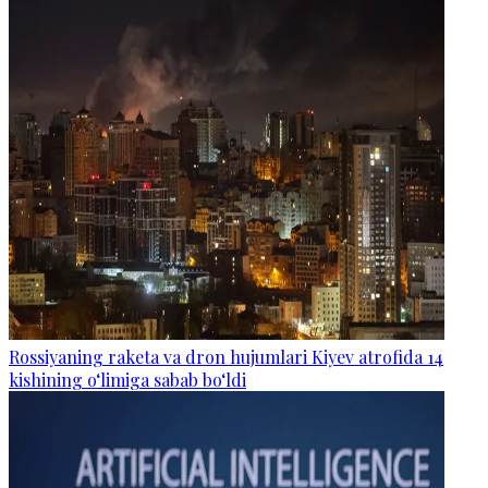
Rossiyaning raketa va dron hujumlari Kiyev atrofida 14
kishining o‘limiga sabab bo‘ldi