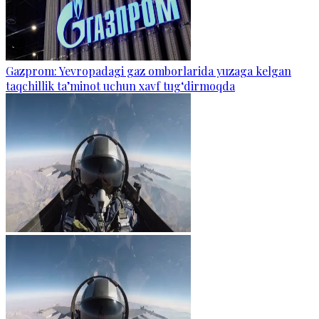
Gazprom: Yevropadagi gaz omborlarida yuzaga kelgan
taqchillik ta’minot uchun xavf tug‘dirmoqda