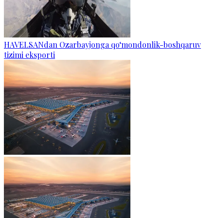
HAVELSANdan Ozarbayjonga qo‘mondonlik-boshqaruv
tizimi eksporti