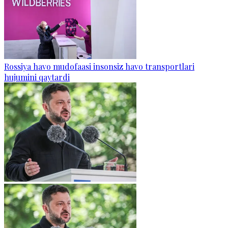
Rossiya havo mudofaasi insonsiz havo transportlari
hujumini qaytardi