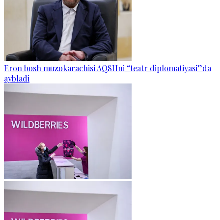
Eron bosh muzokarachisi AQSHni “teatr diplomatiyasi”da
aybladi