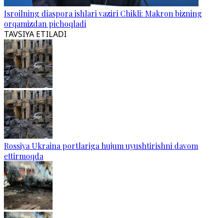
Isroilning diaspora ishlari vaziri Chikli: Makron bizning
orqamizdan pichoqladi
TAVSIYA ETILADI
Rossiya Ukraina portlariga hujum uyushtirishni davom
ettirmoqda