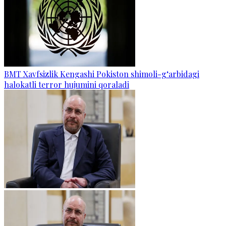
BMT Xavfsizlik Kengashi Pokiston shimoli-g‘arbidagi
halokatli terror hujumini qoraladi