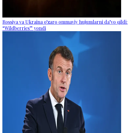
Rossiya va Ukraina o‘zaro ommaviy hujumlarni da’vo qildi:
“Wildberries” yondi