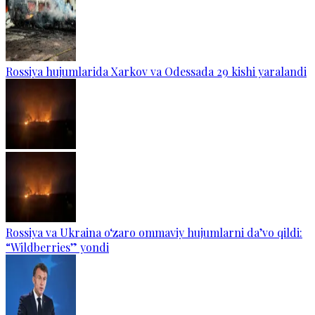
Rossiya hujumlarida Xarkov va Odessada 29 kishi yaralandi
Rossiya va Ukraina o‘zaro ommaviy hujumlarni da’vo qildi:
“Wildberries” yondi