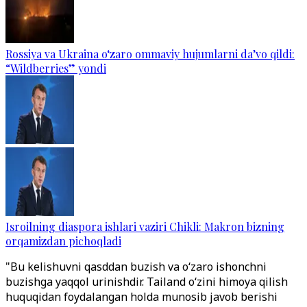
Rossiya va Ukraina o‘zaro ommaviy hujumlarni da’vo qildi:
“Wildberries” yondi
Isroilning diaspora ishlari vaziri Chikli: Makron bizning
orqamizdan pichoqladi
"Bu kelishuvni qasddan buzish va oʻzaro ishonchni
buzishga yaqqol urinishdir. Tailand oʻzini himoya qilish
huquqidan foydalangan holda munosib javob berishi