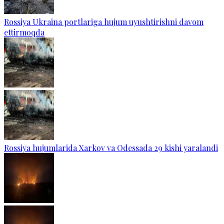
Rossiya Ukraina portlariga hujum uyushtirishni davom
ettirmoqda
Rossiya hujumlarida Xarkov va Odessada 29 kishi yaralandi