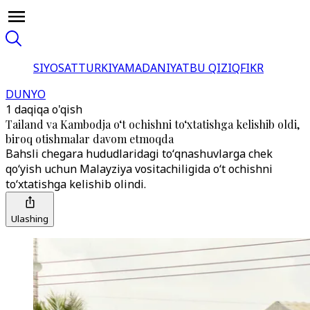
SIYOSAT
TURKIYA
MADANIYAT
BU QIZIQ
FIKR
DUNYO
1 daqiqa o'qish
Tailand va Kambodja o‘t ochishni to‘xtatishga kelishib oldi,
biroq otishmalar davom etmoqda
Bahsli chegara hududlaridagi toʻqnashuvlarga chek
qoʻyish uchun Malayziya vositachiligida oʻt ochishni
toʻxtatishga kelishib olindi.
Ulashing