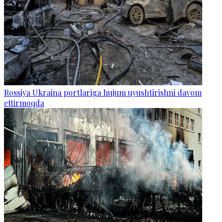
Rossiya Ukraina portlariga hujum uyushtirishni davom
ettirmoqda