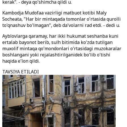
kerak". - deya qo'shimcha qildi u.
Kambodja Mudofaa vazirligi matbuot kotibi Maly
Socheata, "Har bir mintaqada tomonlar o'rtasida qurolli
to'qnashuv bo'lmagan", deb da'volarni rad etdi. - dedi u.
Ayblovlarga qaramay, har ikki hukumat seshanba kuni
ertalab bayonot berib, sulh bitimida ko'zda tutilgan
muxolif mintaqa qo'mondonlari o'rtasidagi muzokaralar
boshlangani yoki rejalashtirilganidek bo'lib o'tishi
haqida e'lon qildi.
TAVSIYA ETILADI