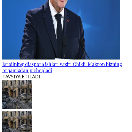
Isroilning diaspora ishlari vaziri Chikli: Makron bizning
orqamizdan pichoqladi
TAVSIYA ETILADI