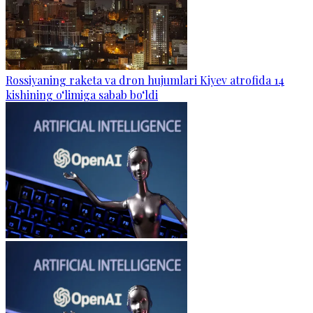
Rossiyaning raketa va dron hujumlari Kiyev atrofida 14
kishining o‘limiga sabab bo‘ldi