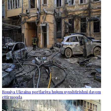
Rossiya Ukraina portlariga hujum uyushtirishni davom
ettirmoqda