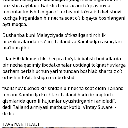
buzishda aybladi. Bahsli chegaradagi to‘qnashuvlar
tomonlar kelishib olgan o‘t ochishni to‘xtatish kelishuvi
kuchga kirganidan bir necha soat o‘tib qayta boshlangani
aytilmoqda.
Dushanba kuni Malayziyada o'tkazilgan tinchlik
muzokaralaridan so'ng, Tailand va Kambodja rasmiylari
ma'lum qildi
Ular 800 kilometrlik chegara bo‘ylab bahsli hududlarda
bir necha qadimiy ibodatxonalar ustidagi to‘qnashuvlarga
barham berish uchun yarim tundan boshlab shartsiz o‘t
ochishni to‘xtatishga rozi bo‘lishdi.
“Kelishuv kuchga kirishidan bir necha soat oldin Tailand
tomoni Kambodja kuchlari Tailand hududining turli
qismlarida qurolli hujumlar uyushtirganini aniqladi”,
dedi Tailand armiyasi matbuot kotibi Vintay Suvare. -
dedi u.
TAVSIYA ETILADI