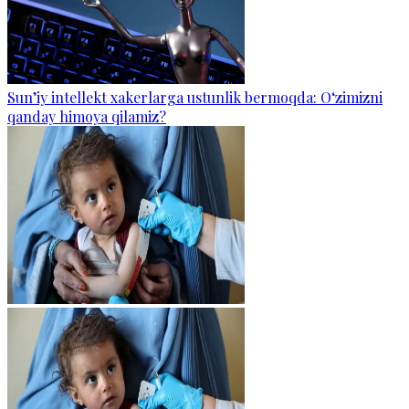
Sun’iy intellekt xakerlarga ustunlik bermoqda: O‘zimizni
qanday himoya qilamiz?