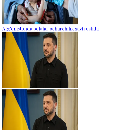
Afg‘onistonda bolalar ocharchilik xavfi ostida