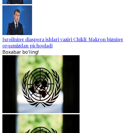
Isroilning diaspora ishlari vaziri Chikli: Makron bizning
orqamizdan pichoqladi
Boxabar bo'ling!