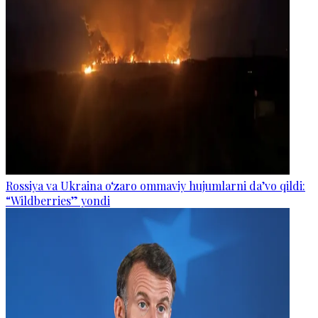
Rossiya va Ukraina o‘zaro ommaviy hujumlarni da’vo qildi:
“Wildberries” yondi