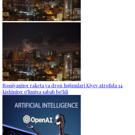
Rossiyaning raketa va dron hujumlari Kiyev atrofida 14
kishining o‘limiga sabab bo‘ldi