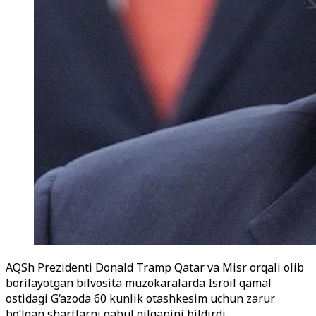
AQSh Prezidenti Donald Tramp Qatar va Misr orqali olib
borilayotgan bilvosita muzokaralarda Isroil qamal
ostidagi G‘azoda 60 kunlik otashkesim uchun zarur
bo‘lgan shartlarni qabul qilganini bildirdi.