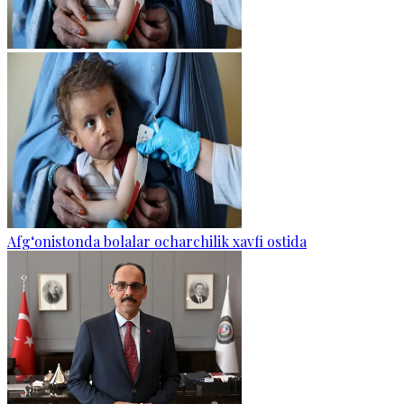
Afg‘onistonda bolalar ocharchilik xavfi ostida