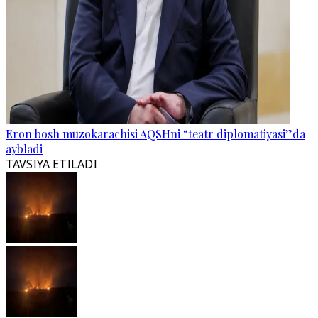
Eron bosh muzokarachisi AQSHni “teatr diplomatiyasi”da
aybladi
TAVSIYA ETILADI