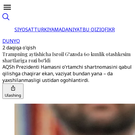
SIYOSAT
TURKIYA
MADANIYAT
BU QIZIQ
FIKR
DUNYO
2 daqiqa o'qish
Trampning aytishicha Isroil G‘azoda 60 kunlik otashkesim
shartlariga rozi bo‘ldi
AQSh Prezidenti Hamasni o‘rtamchi shartnomasini qabul
qilishga chaqirar ekan, vaziyat bundan yana – da
yaxshilanmasligi ustidan ogohlantirdi.
Ulashing