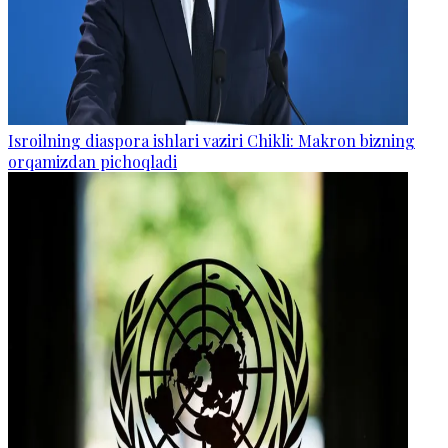
Isroilning diaspora ishlari vaziri Chikli: Makron bizning
orqamizdan pichoqladi