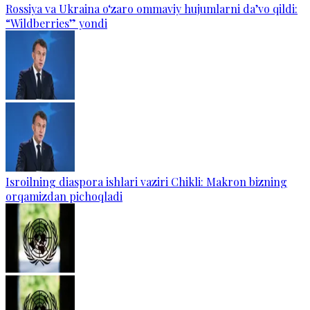
Rossiya va Ukraina o‘zaro ommaviy hujumlarni da’vo qildi:
“Wildberries” yondi
Isroilning diaspora ishlari vaziri Chikli: Makron bizning
orqamizdan pichoqladi