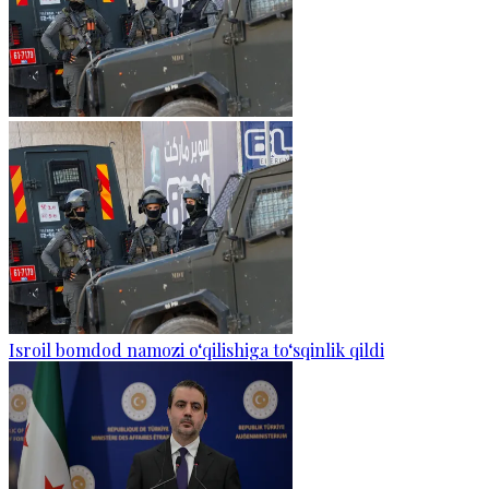
Isroil bomdod namozi o‘qilishiga to‘sqinlik qildi