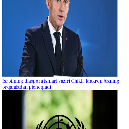
Isroilning diaspora ishlari vaziri Chikli: Makron bizning
orqamizdan pichoqladi