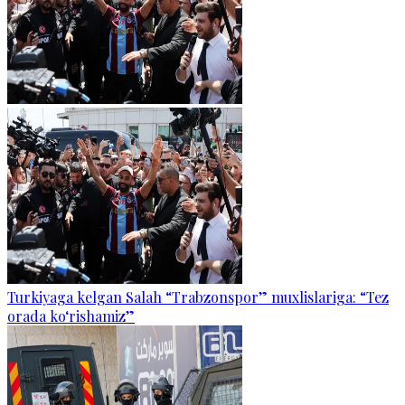
Turkiyaga kelgan Salah “Trabzonspor” muxlislariga: “Tez
orada ko‘rishamiz”