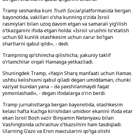
Tramp seshanba kuni
Truth Social
platformasida bergan
bayonotida, vakillari oʻsha kunning o‘zida Isroil
rasmiylari bilan uzoq davom etgan va samarali yig‘ilish
oʻtkazganini ifoda etgan holda: «Isroil urushni to‘xtatish
uchun 60 kunlik otashkesim uchun zarur bo‘lgan
shartlarni qabul qildi», - dedi.
Trampning qo‘shimcha qilishicha, yakuniy taklif
o‘rtamchilar orqali Hamasga yetkaziladi.
Shuningdek Tramp, «Yaqin Sharq manfaati uchun Hamas
ushbu kelishuvni qabul qiladi degan umiddaman, chunki
vaziyat bundan yana – da yaxshilanmaydi faqat
yomonlashadi», - degan ifodalarga o‘rin berdi.
Tramp jurnalistlarga bergan bayonotida, otashkesim
kelasi hafta kuchga kirishidan umidvor ekanini ifoda etar
ekan Isroil Bosh vazir Binyamin Netenyaxu bilan
Vashingtonda uchrashuv o‘tkazsihini ham tasdiqladi.
Ularning G‘azo va Eron mavzularini qo‘lga olishi