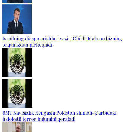
Isroilning diaspora ishlari vaziri Chikli: Makron bizning
orqamizdan pichoqladi
BMT Xavfsizlik Kengashi Pokiston shimoli-g‘arbidagi
halokatli terror hujumini qoraladi