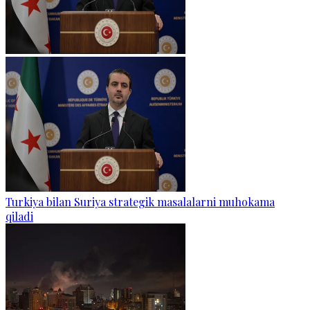
Turkiya bilan Suriya strategik masalalarni muhokama
qiladi