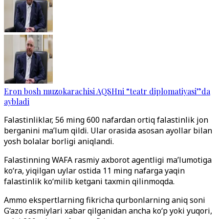
Eron bosh muzokarachisi AQSHni “teatr diplomatiyasi”da
aybladi
Falastinliklar, 56 ming 600 nafardan ortiq falastinlik jon
berganini ma’lum qildi. Ular orasida asosan ayollar bilan
yosh bolalar borligi aniqlandi.
Falastinning WAFA rasmiy axborot agentligi ma’lumotiga
ko‘ra, yiqilgan uylar ostida 11 ming nafarga yaqin
falastinlik ko‘milib ketgani taxmin qilinmoqda.
Ammo ekspertlarning fikricha qurbonlarning aniq soni
G‘azo rasmiylari xabar qilganidan ancha ko‘p yoki yuqori,