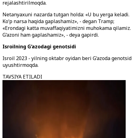
rejalashtirilmoqda.
Netanyaxuni nazarda tutgan holda: «U bu yerga keladi.
Ko‘p narsa haqida gaplashamiz», - degan Tramp;
«Erondagi katta muvaffaqiyatimizni muhokama qilamiz.
G‘azoni ham gaplashamiz», - deya gapirdi.
Isroilning G‘azodagi genotsidi
Isroil 2023 - yilning oktabr oyidan beri G‘azoda genotsid
uyushtirmoqda.
TAVSIYA ETILADI