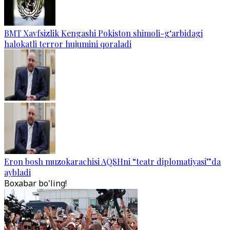
BMT Xavfsizlik Kengashi Pokiston shimoli-g‘arbidagi
halokatli terror hujumini qoraladi
Eron bosh muzokarachisi AQSHni “teatr diplomatiyasi”da
aybladi
Boxabar bo'ling!