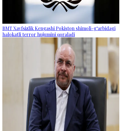
BMT Xavfsizlik Kengashi Pokiston shimoli-g‘arbidagi
halokatli terror hujumini qoraladi