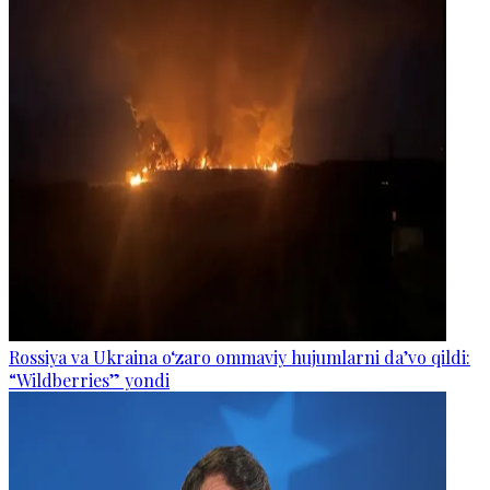
Rossiya va Ukraina o‘zaro ommaviy hujumlarni da’vo qildi:
“Wildberries” yondi