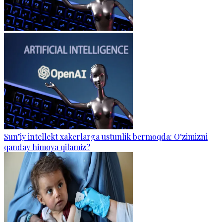
Sun’iy intellekt xakerlarga ustunlik bermoqda: O‘zimizni
qanday himoya qilamiz?