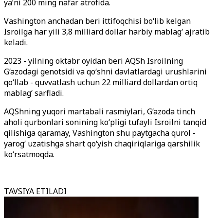
ya’ni 200 ming nafar atrofida.
Vashington anchadan beri ittifoqchisi bo‘lib kelgan
Isroilga har yili 3,8 milliard dollar harbiy mablag‘ ajratib
keladi.
2023 - yilning oktabr oyidan beri AQSh Isroilning
G‘azodagi genotsidi va qo‘shni davlatlardagi urushlarini
qo‘llab - quvvatlash uchun 22 milliard dollardan ortiq
mablag‘ sarfladi.
AQShning yuqori martabali rasmiylari, G‘azoda tinch
aholi qurbonlari sonining ko‘pligi tufayli Isroilni tanqid
qilishiga qaramay, Vashington shu paytgacha qurol -
yarog‘ uzatishga shart qo‘yish chaqiriqlariga qarshilik
ko‘rsatmoqda.
TAVSIYA ETILADI