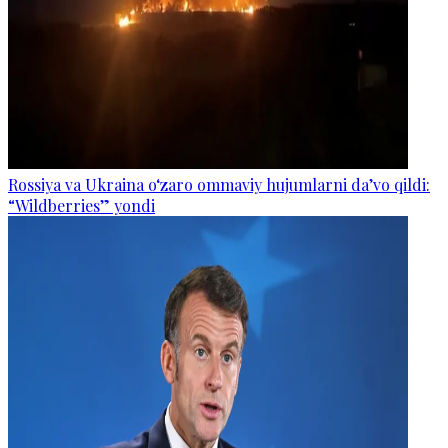
Rossiya va Ukraina o‘zaro ommaviy hujumlarni da’vo qildi:
“Wildberries” yondi