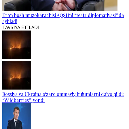
Eron bosh muzokarachisi AQSHni “teatr diplomatiyasi”da
aybladi
TAVSIYA ETILADI
Rossiya va Ukraina o‘zaro ommaviy hujumlarni da’vo qildi:
“Wildberries” yondi