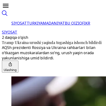
SIYOSAT
TURKIYA
MADANIYAT
BU QIZIQ
FIKR
SIYOSAT
2 daqiqa o'qish
Tramp Ukraina urushi yaqinda tugashiga ishonch bildirdi
AQSh prezidenti Rossiya va Ukraina rahbarlari bilan
o‘tkazgan muzokaralardan so‘ng, urush yaqin orada
yakunlanishiga umid bildirdi.
Ulashing