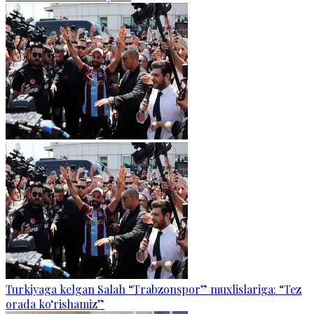
Turkiyaga kelgan Salah “Trabzonspor” muxlislariga: “Tez
orada ko‘rishamiz”