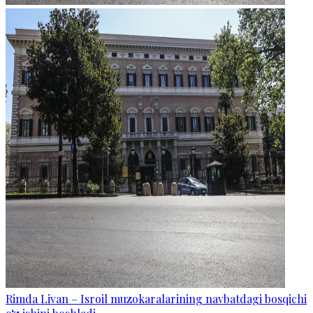
Rimda Livan – Isroil muzokaralarining navbatdagi bosqichi