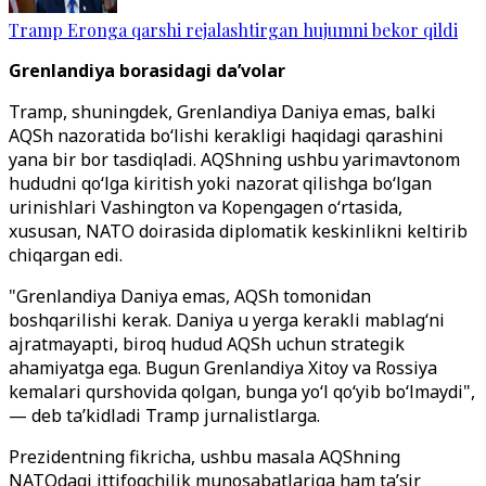
Tramp Eronga qarshi rejalashtirgan hujumni bekor qildi
Grenlandiya borasidagi da’volar
Tramp, shuningdek, Grenlandiya Daniya emas, balki
AQSh nazoratida bo‘lishi kerakligi haqidagi qarashini
yana bir bor tasdiqladi. AQShning ushbu yarimavtonom
hududni qo‘lga kiritish yoki nazorat qilishga bo‘lgan
urinishlari Vashington va Kopengagen o‘rtasida,
xususan, NATO doirasida diplomatik keskinlikni keltirib
chiqargan edi.
"Grenlandiya Daniya emas, AQSh tomonidan
boshqarilishi kerak. Daniya u yerga kerakli mablag‘ni
ajratmayapti, biroq hudud AQSh uchun strategik
ahamiyatga ega. Bugun Grenlandiya Xitoy va Rossiya
kemalari qurshovida qolgan, bunga yo‘l qo‘yib bo‘lmaydi",
— deb ta’kidladi Tramp jurnalistlarga.
Prezidentning fikricha, ushbu masala AQShning
NATOdagi ittifoqchilik munosabatlariga ham ta’sir