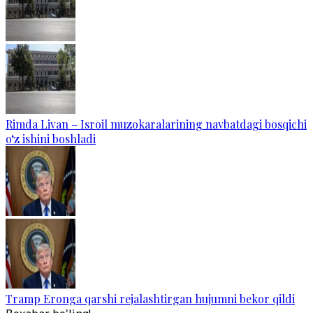
Rimda Livan – Isroil muzokaralarining navbatdagi bosqichi
o‘z ishini boshladi
Tramp Eronga qarshi rejalashtirgan hujumni bekor qildi