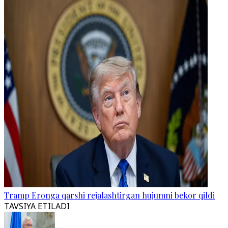
Tramp Eronga qarshi rejalashtirgan hujumni bekor qildi
TAVSIYA ETILADI