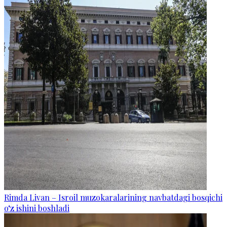
Rimda Livan – Isroil muzokaralarining navbatdagi bosqichi
o‘z ishini boshladi