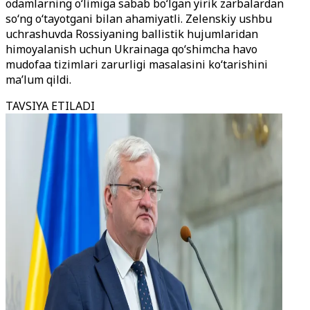
odamlarning o‘limiga sabab bo‘lgan yirik zarbalardan
so‘ng o‘tayotgani bilan ahamiyatli. Zelenskiy ushbu
uchrashuvda Rossiyaning ballistik hujumlaridan
himoyalanish uchun Ukrainaga qo‘shimcha havo
mudofaa tizimlari zarurligi masalasini ko‘tarishini
ma’lum qildi.
TAVSIYA ETILADI