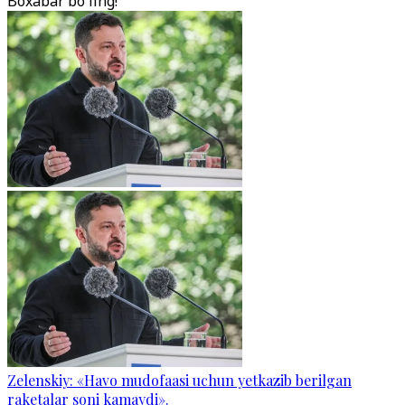
Boxabar bo'ling!
Zelenskiy: «Havo mudofaasi uchun yetkazib berilgan
raketalar soni kamaydi».