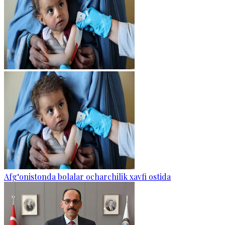
Afg‘onistonda bolalar ocharchilik xavfi ostida