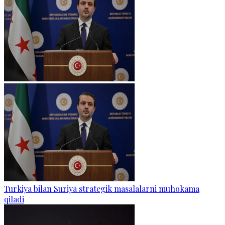
Turkiya bilan Suriya strategik masalalarni muhokama
qiladi