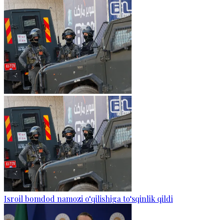
Isroil bomdod namozi o‘qilishiga to‘sqinlik qildi