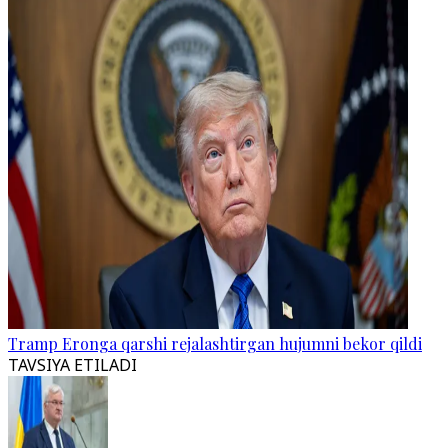
Tramp Eronga qarshi rejalashtirgan hujumni bekor qildi
TAVSIYA ETILADI