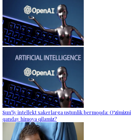
Sun’iy intellekt xakerlarga ustunlik bermoqda: O‘zimizni
qanday himoya qilamiz?