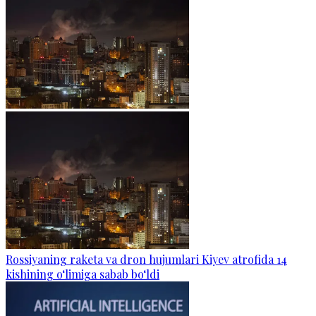
Rossiyaning raketa va dron hujumlari Kiyev atrofida 14
kishining o‘limiga sabab bo‘ldi