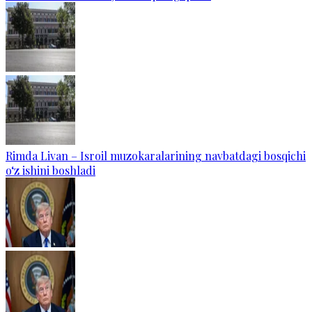
Rimda Livan – Isroil muzokaralarining navbatdagi bosqichi
o‘z ishini boshladi