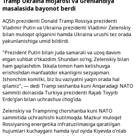
Tramp Ukraina mojarosi va Grenlandiya
masalasida bayonot berdi
AQSh prezidenti Donald Tramp Rossiya prezidenti
Vladimir Putin va Ukraina prezidenti Vladimir Zelenskiy
bilan muloqot qilganini hamda Ukraina urushi tez orada
yakunlanishiga umid bildirdi.
"Prezident Putin bilan juda samarali va uzoq davom
etgan suhbat o‘tkazdim. Shundan so‘ng, Zelenskiy bilan
ham gaplashdim. Ikkala tomon ham kelishuvga
erishishdan manfaatdor ekanligini sezyapman.
Ishonchim komilki, biz bu vaziyatni yaqin orada hal
qilamiz", — dedi Tramp seshanba kuni Anqaradagi NATO
sammiti doirasida Turkiya prezidenti Rajab Toyyib
Erdo‘g‘an bilan uchrashuv chog‘ida.
Zelenskiy va Trampning chorshanba kuni NATO
sammitida uchrashishi kutilmoqda. Mazkur muloqot
Rossiyaning energetika infratuzilmasiga qaratilgan
hujumlari kuchaygani hamda iyul oyida Kiyevda o‘nlab