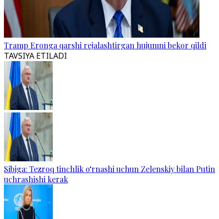
Tramp Eronga qarshi rejalashtirgan hujumni bekor qildi
TAVSIYA ETILADI
Sibiga: Tezroq tinchlik o‘rnashi uchun Zelenskiy bilan Putin
uchrashishi kerak