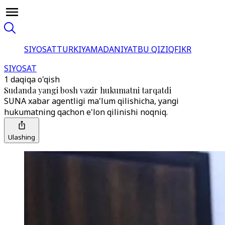
SIYOSAT
TURKIYA
MADANIYAT
BU QIZIQ
FIKR
SIYOSAT
1 daqiqa o'qish
Sudanda yangi bosh vazir hukumatni tarqatdi
SUNA xabar agentligi ma'lum qilishicha, yangi
hukumatning qachon e'lon qilinishi noqniq.
Ulashing