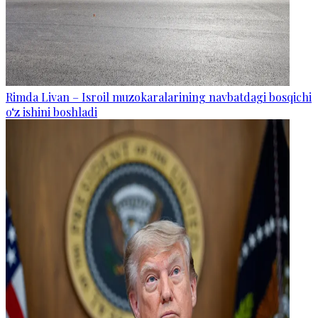
Rimda Livan – Isroil muzokaralarining navbatdagi bosqichi
o‘z ishini boshladi