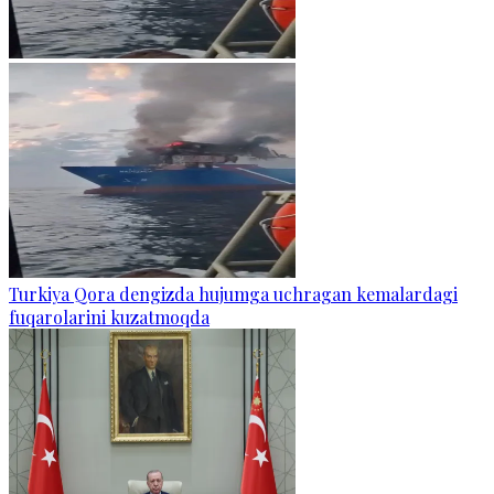
Turkiya Qora dengizda hujumga uchragan kemalardagi
fuqarolarini kuzatmoqda