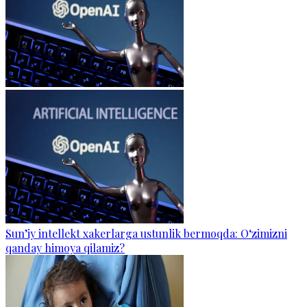
Sun’iy intellekt xakerlarga ustunlik bermoqda: O‘zimizni
qanday himoya qilamiz?