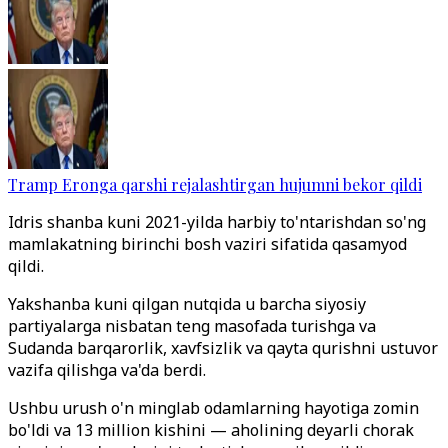
Tramp Eronga qarshi rejalashtirgan hujumni bekor qildi
Idris shanba kuni 2021-yilda harbiy to'ntarishdan so'ng
mamlakatning birinchi bosh vaziri sifatida qasamyod
qildi.
Yakshanba kuni qilgan nutqida u barcha siyosiy
partiyalarga nisbatan teng masofada turishga va
Sudanda barqarorlik, xavfsizlik va qayta qurishni ustuvor
vazifa qilishga va'da berdi.
Ushbu urush o'n minglab odamlarning hayotiga zomin
bo'ldi va 13 million kishini — aholining deyarli chorak