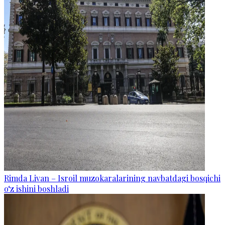
Rimda Livan – Isroil muzokaralarining navbatdagi bosqichi
o‘z ishini boshladi