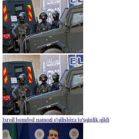
Isroil bomdod namozi o‘qilishiga to‘sqinlik qildi