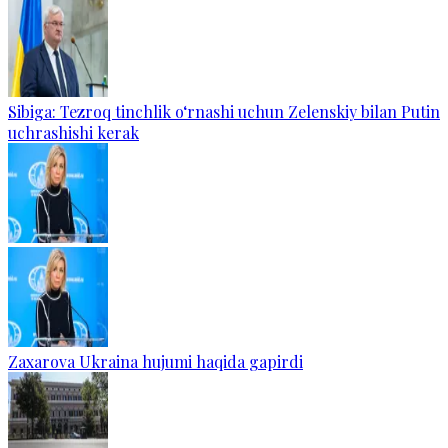
Sibiga: Tezroq tinchlik o‘rnashi uchun Zelenskiy bilan Putin
uchrashishi kerak
Zaxarova Ukraina hujumi haqida gapirdi