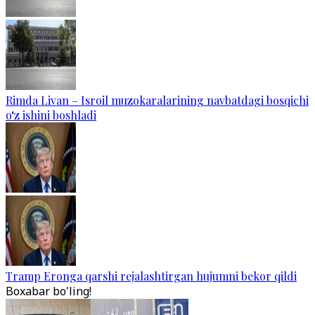
Rimda Livan – Isroil muzokaralarining navbatdagi bosqichi
o‘z ishini boshladi
Tramp Eronga qarshi rejalashtirgan hujumni bekor qildi
Boxabar bo'ling!