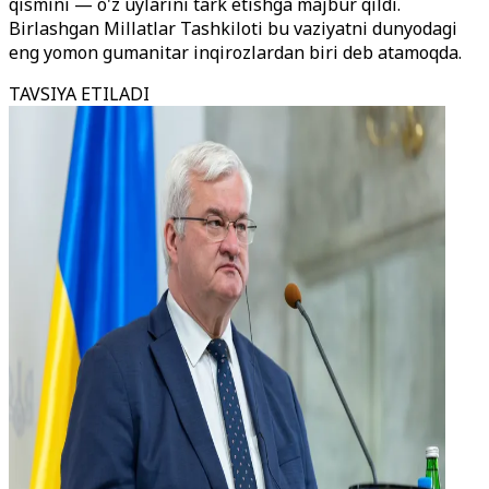
qismini — o'z uylarini tark etishga majbur qildi.
Birlashgan Millatlar Tashkiloti bu vaziyatni dunyodagi
eng yomon gumanitar inqirozlardan biri deb atamoqda.
TAVSIYA ETILADI