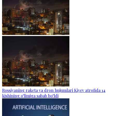
Rossiyaning raketa va dron hujumlari Kiyev atrofida 14
kishining o‘limiga sabab bo‘ldi