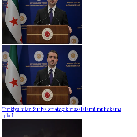
Turkiya bilan Suriya strategik masalalarni muhokama
qiladi