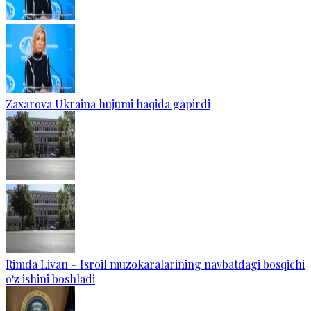
Zaxarova Ukraina hujumi haqida gapirdi
Rimda Livan – Isroil muzokaralarining navbatdagi bosqichi
o‘z ishini boshladi