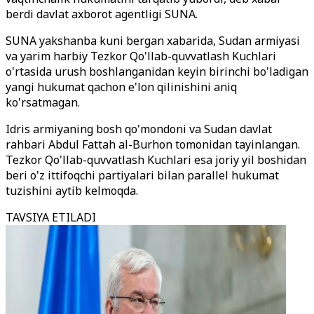
berdi davlat axborot agentligi SUNA.
SUNA yakshanba kuni bergan xabarida, Sudan armiyasi
va yarim harbiy Tezkor Qo'llab-quvvatlash Kuchlari
o'rtasida urush boshlanganidan keyin birinchi bo'ladigan
yangi hukumat qachon e'lon qilinishini aniq
ko'rsatmagan.
Idris armiyaning bosh qo'mondoni va Sudan davlat
rahbari Abdul Fattah al-Burhon tomonidan tayinlangan.
Tezkor Qo'llab-quvvatlash Kuchlari esa joriy yil boshidan
beri o'z ittifoqchi partiyalari bilan parallel hukumat
tuzishini aytib kelmoqda.
TAVSIYA ETILADI