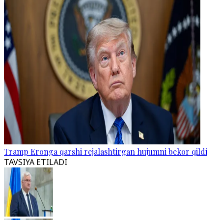
Tramp Eronga qarshi rejalashtirgan hujumni bekor qildi
TAVSIYA ETILADI