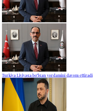
Turkiya Liviyaga bo‘lgan yordamini davom ettiradi