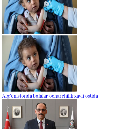
Afg‘onistonda bolalar ocharchilik xavfi ostida