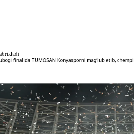
abrikladi
 kubogi finalida TUMOSAN Konyasporni mag‘lub etib, chempio