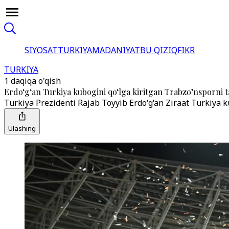
SIYOSAT
TURKIYA
MADANIYAT
BU QIZIQ
FIKR
TURKIYA
1 daqiqa o'qish
Erdo‘g‘an Turkiya kubogini qo‘lga kiritgan Trabzo’nsporni t
Turkiya Prezidenti Rajab Toyyib Erdo‘g‘an Ziraat Turkiya
Ulashing