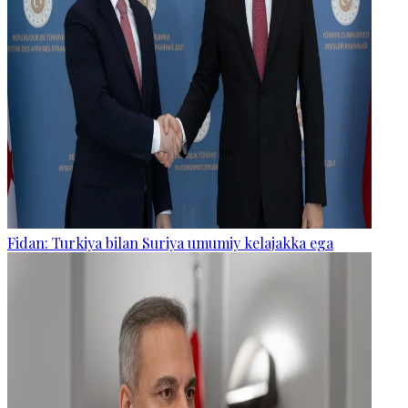
Fidan: Turkiya bilan Suriya umumiy kelajakka ega