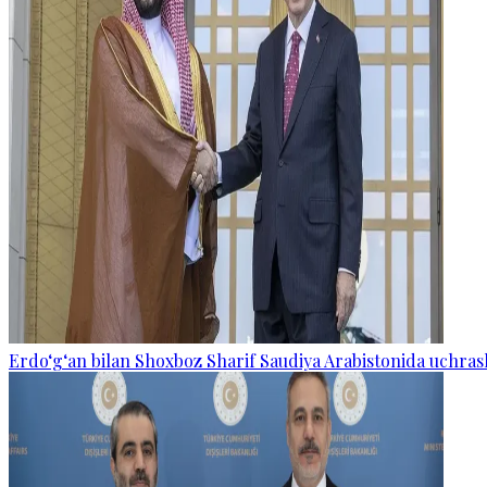
Erdo‘g‘an bilan Shoxboz Sharif Saudiya Arabistonida uchras