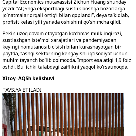
Capital Economics mutaxassisi Zichun Huang shunday
yozdi: “AQShga eksportdagi sustlik boshqa bozorlarga
jo‘natmalar orqali ortig‘i bilan qoplandi”, deya ta’kidlab,
profisit kelasi yili yanada oshishini qo‘shimcha qildi.
Pekin uzoq davom etayotgan ko‘chmas mulk inqirozi,
sustlashgan iste'mol xarajatlari va pandemiyadan
keyingi nomutanosib o‘sish bilan kurashayotgan bir
paytda, tashqi sektorning kengayishi iqtisodiyot uchun
muhim tayanch bo‘lib qolmoqda. Import esa atigi 1,9 foiz
oshdi. Bu, ichki talabdagi zaiflikni yaqqol ko‘rsatmoqda.
Xitoy–AQSh kelishuvi
TAVSIYA ETILADI