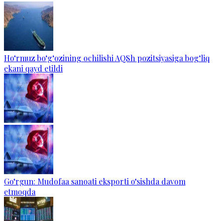
Ho‘rmuz bo‘g‘ozining ochilishi AQSh pozitsiyasiga bog‘liq
ekani qayd etildi
Go‘rgun: Mudofaa sanoati eksporti o‘sishda davom
etmoqda