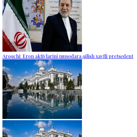
Aroqchi: Eron aktivlarini musodara qilish xavfli pretsedent