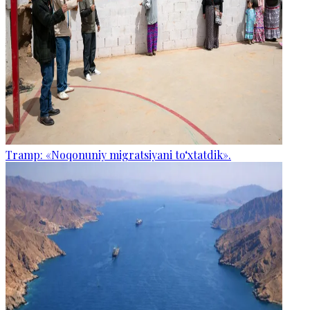
Tramp: «Noqonuniy migratsiyani to‘xtatdik».