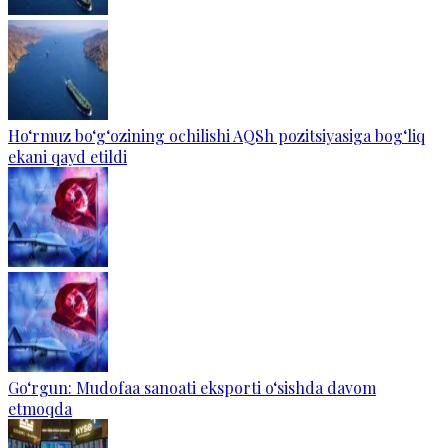
Ho‘rmuz bo‘g‘ozining ochilishi AQSh pozitsiyasiga bog‘liq
ekani qayd etildi
Go‘rgun: Mudofaa sanoati eksporti o‘sishda davom
etmoqda