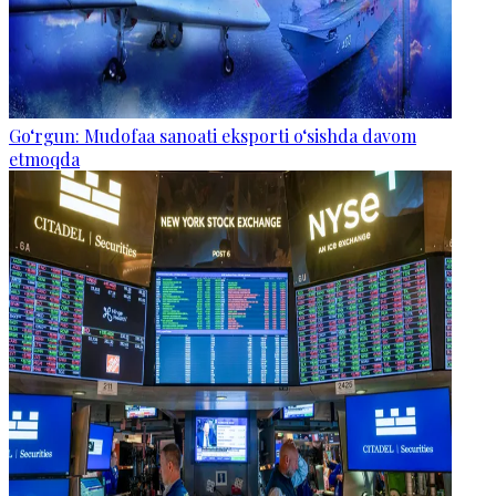
Go‘rgun: Mudofaa sanoati eksporti o‘sishda davom
etmoqda