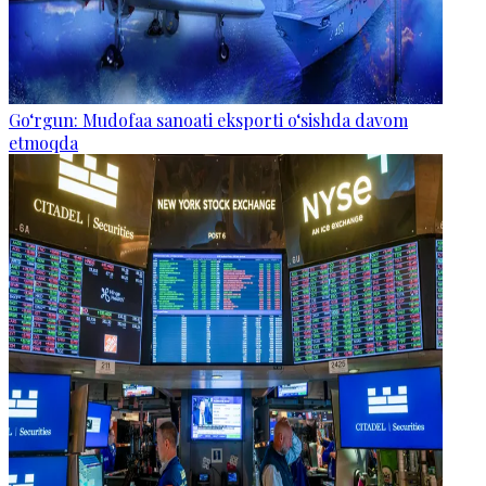
Go‘rgun: Mudofaa sanoati eksporti o‘sishda davom
etmoqda