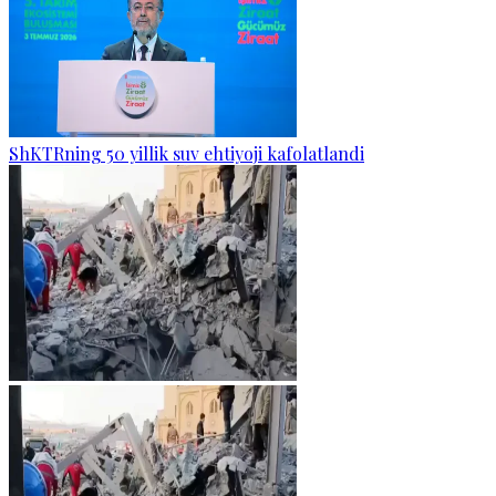
ShKTRning 50 yillik suv ehtiyoji kafolatlandi