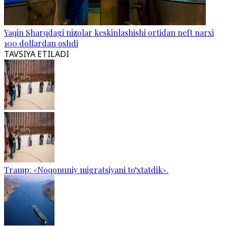
Yaqin Sharqdagi nizolar keskinlashishi ortidan neft narxi
100 dollardan oshdi
TAVSIYA ETILADI
Tramp: «Noqonuniy migratsiyani to‘xtatdik».