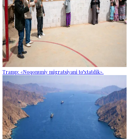
Tramp: «Noqonuniy migratsiyani to‘xtatdik».