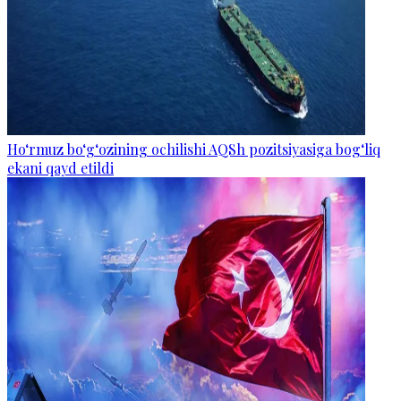
Ho‘rmuz bo‘g‘ozining ochilishi AQSh pozitsiyasiga bog‘liq
ekani qayd etildi