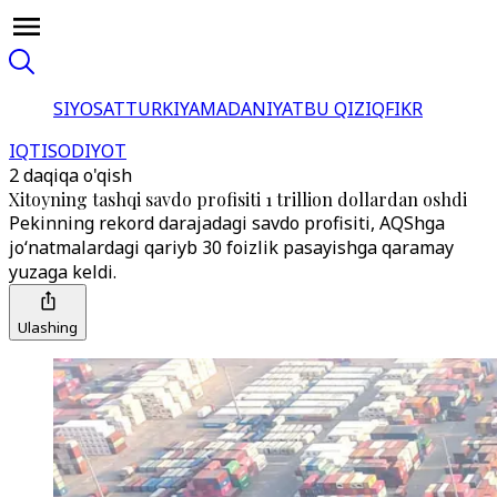
SIYOSAT
TURKIYA
MADANIYAT
BU QIZIQ
FIKR
IQTISODIYOT
2 daqiqa o'qish
Xitoyning tashqi savdo profisiti 1 trillion dollardan oshdi
Pekinning rekord darajadagi savdo profisiti, AQShga
jo‘natmalardagi qariyb 30 foizlik pasayishga qaramay
yuzaga keldi.
Ulashing