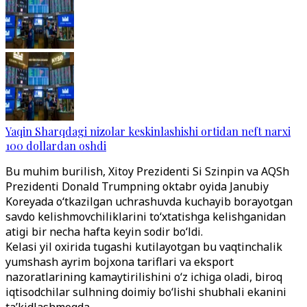
Yaqin Sharqdagi nizolar keskinlashishi ortidan neft narxi
100 dollardan oshdi
Bu muhim burilish, Xitoy Prezidenti Si Szinpin va AQSh
Prezidenti Donald Trumpning oktabr oyida Janubiy
Koreyada o‘tkazilgan uchrashuvda kuchayib borayotgan
savdo kelishmovchiliklarini to‘xtatishga kelishganidan
atigi bir necha hafta keyin sodir bo‘ldi.
Kelasi yil oxirida tugashi kutilayotgan bu vaqtinchalik
yumshash ayrim bojxona tariflari va eksport
nazoratlarining kamaytirilishini o‘z ichiga oladi, biroq
iqtisodchilar sulhning doimiy bo‘lishi shubhali ekanini