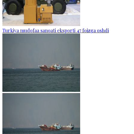
Turkiya mudofaa sanoati eksporti 47 foizga oshdi