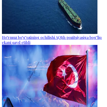
Ho‘rmuz bo‘g‘ozining ochilishi AQSh pozitsiyasiga bog‘liq
ekani qayd etildi