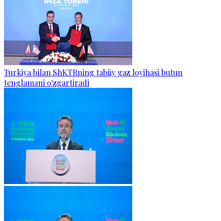
Turkiya bilan ShKTRning tabiiy gaz loyihasi butun
tenglamani o'zgartiradi