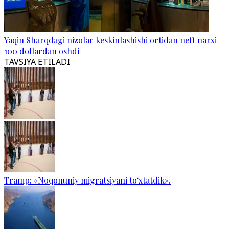
Yaqin Sharqdagi nizolar keskinlashishi ortidan neft narxi
100 dollardan oshdi
TAVSIYA ETILADI
Tramp: «Noqonuniy migratsiyani to‘xtatdik».