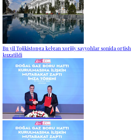
Bu yil Tojikistonga kelgan xorijiy sayyohlar sonida ortish
kuzatildi