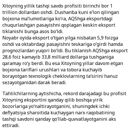
Xitoyning yillik tashqi savdo profisiti birinchi bor 1
trillion dollardan oshdi. Dushanba kuni e’lon qilingan
bojxona ma’lumotlariga ko‘ra, AQShga eksportdagi
chuqurlashgan pasayishni qoplagan keskin eksport
tiklanishi bunga asos bo‘ldi.
Noyabr oyida eksport o‘tgan yilga nisbatan 5,9 foizga
oshdi va oktabrdagi pasayishni teskariga o‘girdi hamda
prognozlardan yuqori bo‘ldi. Bu tiklanish AQShga eksport
28,6 foiz kamayib 33,8 milliard dollarga tushganiga
qaramay ro‘y berdi. Bu esa Xitoyning yillar davom etgan
bojxona tariflari urushlari va tobora kuchayib
borayotgan texnologik cheklovlarning ta’sirini hanuz
sezayotganidan darak beradi.
Tahlilchilarning aytishicha, rekord darajadagi bu profisit
Xitoyning eksportini qanday qilib boshqa yirik
bozorlariga yo‘naltirayotganini, shuningdek ichki
deflyatsiya sharoitida kuchaygan narx raqobatining
tashqi savdoni qanday qo‘llab-quvvatlayotganini aks
ettiradi.