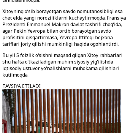
ta’kidlashmoqda.
Xitoyning o‘sib borayotgan savdo nomutanosibligi esa
chet elda yangi noroziliklarni kuchaytirmoqda. Fransiya
Prezidenti Emmanuel Makron davlat tashrifi chog‘ida,
agar Pekin Yevropa bilan ortib borayotgan savdo
profisitini qisqartirmasa, Yevropa Ittifoqi bojxona
tariflari joriy qilishi mumkinligi haqida ogohlantirdi.
Bu yil 5 foizlik o‘sishni maqsad qilgan Xitoy rahbarlari
shu hafta o‘tkaziladigan muhim siyosiy yig‘ilishda
iqtisodiy ustuvor yo‘nalishlarni muhokama qilishlari
kutilmoqda.
TAVSIYA ETILADI