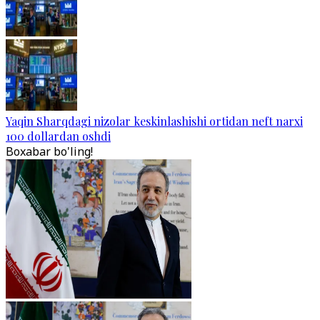
Yaqin Sharqdagi nizolar keskinlashishi ortidan neft narxi
100 dollardan oshdi
Boxabar bo'ling!