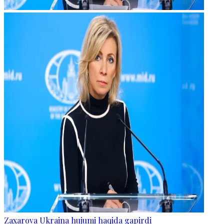
Zaxarova Ukraina hujumi haqida gapirdi