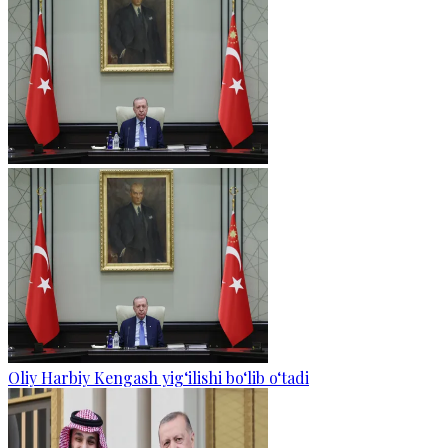
Oliy Harbiy Kengash yig‘ilishi bo‘lib o‘tadi