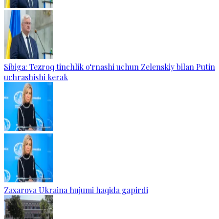
Sibiga: Tezroq tinchlik o‘rnashi uchun Zelenskiy bilan Putin
uchrashishi kerak
Zaxarova Ukraina hujumi haqida gapirdi