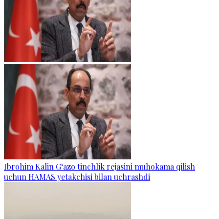
Ibrohim Kalin G‘azo tinchlik rejasini muhokama qilish
uchun HAMAS yetakchisi bilan uchrashdi