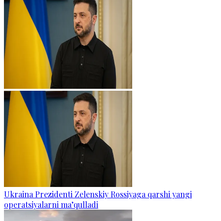
Ukraina Prezidenti Zelenskiy Rossiyaga qarshi yangi
operatsiyalarni ma’qulladi