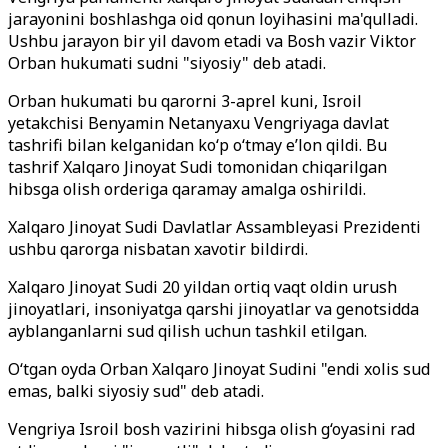
jarayonini boshlashga oid qonun loyihasini ma'qulladi.
Ushbu jarayon bir yil davom etadi va Bosh vazir Viktor
Orban hukumati sudni "siyosiy" deb atadi.
Orban hukumati bu qarorni 3-aprel kuni, Isroil
yetakchisi Benyamin Netanyaxu Vengriyaga davlat
tashrifi bilan kelganidan ko‘p o‘tmay e’lon qildi. Bu
tashrif Xalqaro Jinoyat Sudi tomonidan chiqarilgan
hibsga olish orderiga qaramay amalga oshirildi.
Xalqaro Jinoyat Sudi Davlatlar Assambleyasi Prezidenti
ushbu qarorga nisbatan xavotir bildirdi.
Xalqaro Jinoyat Sudi 20 yildan ortiq vaqt oldin urush
jinoyatlari, insoniyatga qarshi jinoyatlar va genotsidda
ayblanganlarni sud qilish uchun tashkil etilgan.
O‘tgan oyda Orban Xalqaro Jinoyat Sudini "endi xolis sud
emas, balki siyosiy sud" deb atadi.
Vengriya Isroil bosh vazirini hibsga olish g‘oyasini rad