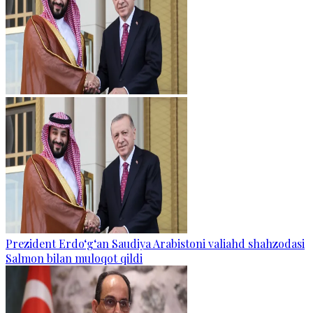
Prezident Erdo‘g‘an Saudiya Arabistoni valiahd shahzodasi
Salmon bilan muloqot qildi