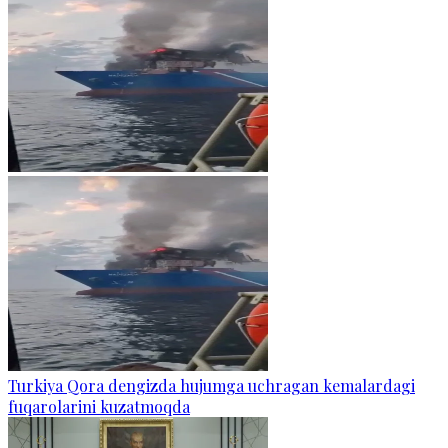
Turkiya Qora dengizda hujumga uchragan kemalardagi
fuqarolarini kuzatmoqda