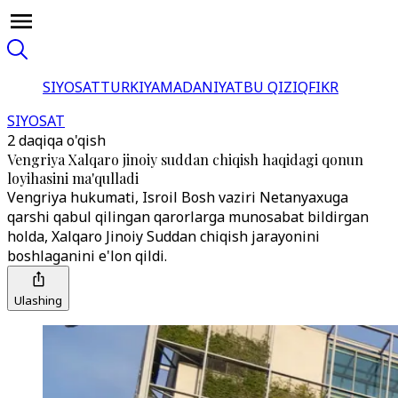
SIYOSAT
TURKIYA
MADANIYAT
BU QIZIQ
FIKR
SIYOSAT
2 daqiqa o'qish
Vengriya Xalqaro jinoiy suddan chiqish haqidagi qonun
loyihasini ma'qulladi
Vengriya hukumati, Isroil Bosh vaziri Netanyaxuga
qarshi qabul qilingan qarorlarga munosabat bildirgan
holda, Xalqaro Jinoiy Suddan chiqish jarayonini
boshlaganini e'lon qildi.
Ulashing