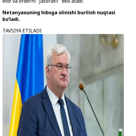
etdi va orderni "jasoratli" deb atadi.
Netanyaxuning hibsga olinishi burilish nuqtasi
bo’ladi.
TAVSIYA ETILADI