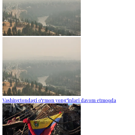
Vashingtondagi o‘rmon yong‘inlari davom etmoqda