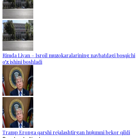
Rimda Livan – Isroil muzokaralarining navbatdagi bosqichi
o‘z ishini boshladi
Tramp Eronga qarshi rejalashtirgan hujumni bekor qildi