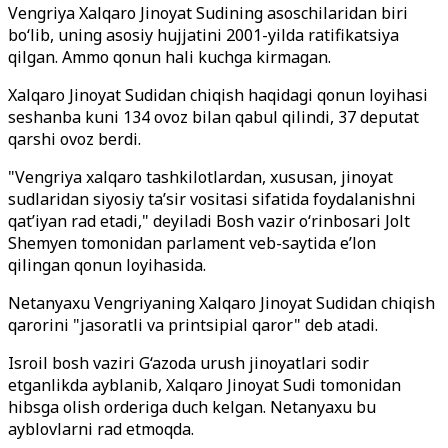
Vengriya Xalqaro Jinoyat Sudining asoschilaridan biri
bo‘lib, uning asosiy hujjatini 2001-yilda ratifikatsiya
qilgan. Ammo qonun hali kuchga kirmagan.
Xalqaro Jinoyat Sudidan chiqish haqidagi qonun loyihasi
seshanba kuni 134 ovoz bilan qabul qilindi, 37 deputat
qarshi ovoz berdi.
"Vengriya xalqaro tashkilotlardan, xususan, jinoyat
sudlaridan siyosiy ta’sir vositasi sifatida foydalanishni
qat’iyan rad etadi," deyiladi Bosh vazir o‘rinbosari Jolt
Shemyen tomonidan parlament veb-saytida e’lon
qilingan qonun loyihasida.
Netanyaxu Vengriyaning Xalqaro Jinoyat Sudidan chiqish
qarorini "jasoratli va printsipial qaror" deb atadi.
Isroil bosh vaziri G‘azoda urush jinoyatlari sodir
etganlikda ayblanib, Xalqaro Jinoyat Sudi tomonidan
hibsga olish orderiga duch kelgan. Netanyaxu bu
ayblovlarni rad etmoqda.