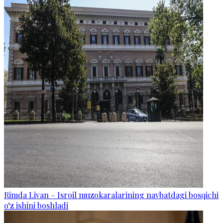
Rimda Livan – Isroil muzokaralarining navbatdagi bosqichi
o‘z ishini boshladi