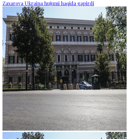
Zaxarova Ukraina hujumi haqida gapirdi