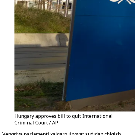
Hungary approves bill to quit International
Criminal Court / AP
Vengriya parlamenti xalqaro jinoyat sudidan chiqish