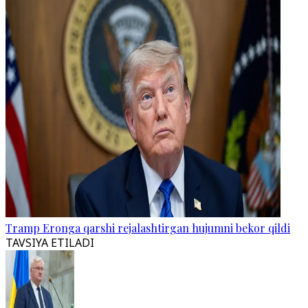
Tramp Eronga qarshi rejalashtirgan hujumni bekor qildi
TAVSIYA ETILADI