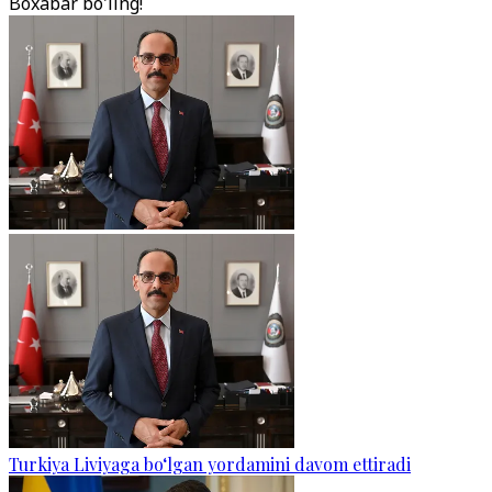
Boxabar bo'ling!
Turkiya Liviyaga bo‘lgan yordamini davom ettiradi