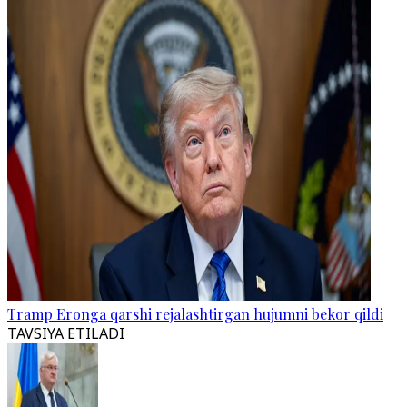
Tramp Eronga qarshi rejalashtirgan hujumni bekor qildi
TAVSIYA ETILADI