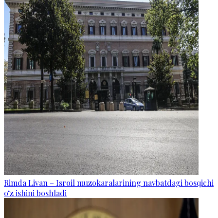
Rimda Livan – Isroil muzokaralarining navbatdagi bosqichi
o‘z ishini boshladi