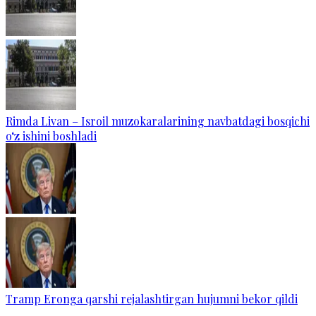
Rimda Livan – Isroil muzokaralarining navbatdagi bosqichi
o‘z ishini boshladi
Tramp Eronga qarshi rejalashtirgan hujumni bekor qildi