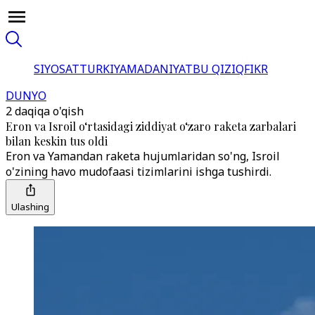
SIYOSAT
TURKIYA
MADANIYAT
BU QIZIQ
FIKR
DUNYO
2 daqiqa o'qish
Eron va Isroil o‘rtasidagi ziddiyat o‘zaro raketa zarbalari
bilan keskin tus oldi
Eron va Yamandan raketa hujumlaridan so'ng, Isroil
o'zining havo mudofaasi tizimlarini ishga tushirdi.
Ulashing