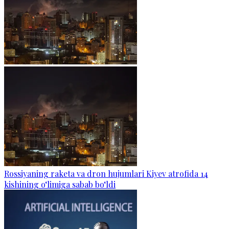
Rossiyaning raketa va dron hujumlari Kiyev atrofida 14
kishining o‘limiga sabab bo‘ldi