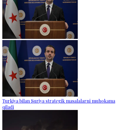
Turkiya bilan Suriya strategik masalalarni muhokama
qiladi