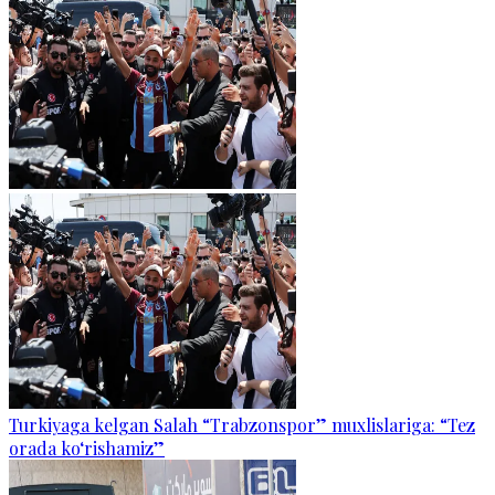
Turkiyaga kelgan Salah “Trabzonspor” muxlislariga: “Tez
orada ko‘rishamiz”