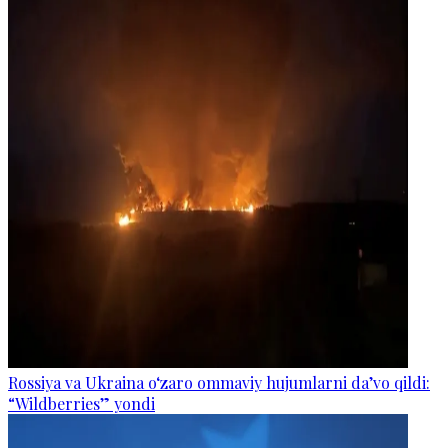
Rossiya va Ukraina o‘zaro ommaviy hujumlarni da’vo qildi:
“Wildberries” yondi