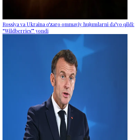
Rossiya va Ukraina o‘zaro ommaviy hujumlarni da’vo qildi:
“Wildberries” yondi