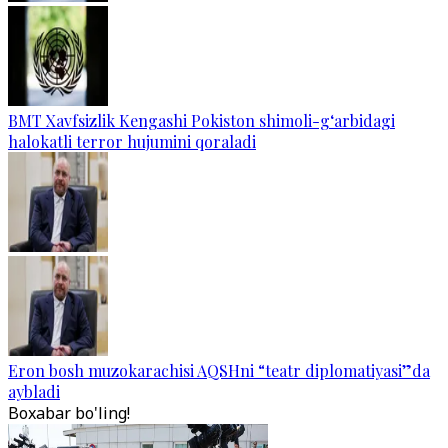
BMT Xavfsizlik Kengashi Pokiston shimoli-g‘arbidagi
halokatli terror hujumini qoraladi
Eron bosh muzokarachisi AQSHni “teatr diplomatiyasi”da
aybladi
Boxabar bo'ling!