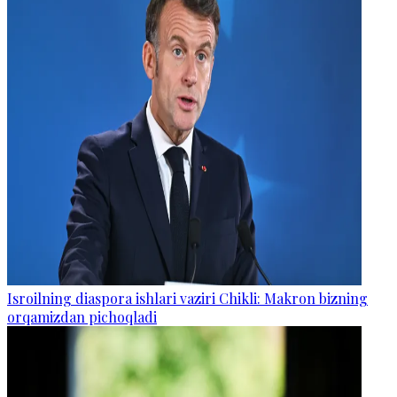
Isroilning diaspora ishlari vaziri Chikli: Makron bizning
orqamizdan pichoqladi