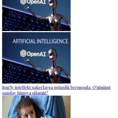
Sun’iy intellekt xakerlarga ustunlik bermoqda: O‘zimizni
qanday himoya qilamiz?