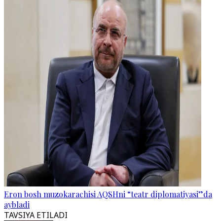
Eron bosh muzokarachisi AQSHni “teatr diplomatiyasi”da
aybladi
TAVSIYA ETILADI