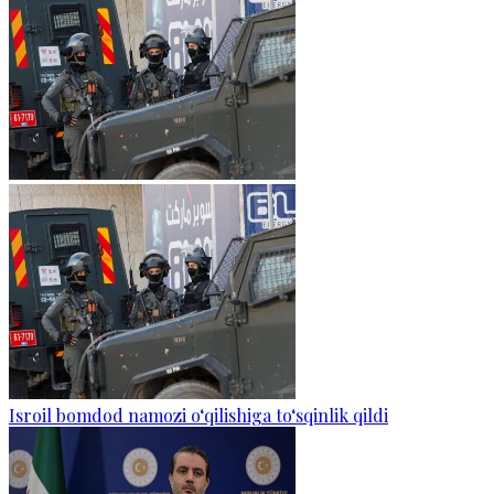
Isroil bomdod namozi o‘qilishiga to‘sqinlik qildi