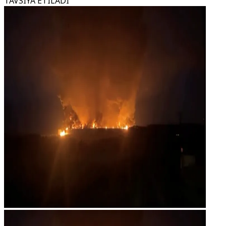
TAVSIYA ETILADI