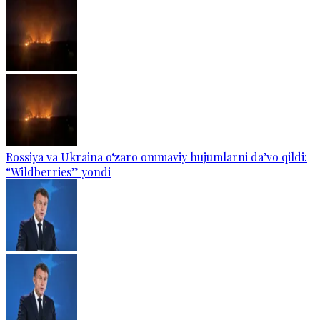
Rossiya va Ukraina o‘zaro ommaviy hujumlarni da’vo qildi:
“Wildberries” yondi