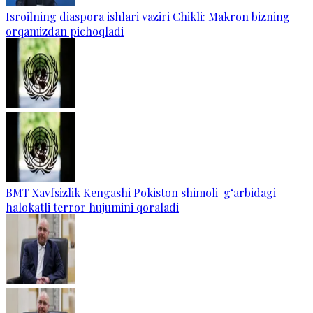
Isroilning diaspora ishlari vaziri Chikli: Makron bizning
orqamizdan pichoqladi
BMT Xavfsizlik Kengashi Pokiston shimoli-g‘arbidagi
halokatli terror hujumini qoraladi