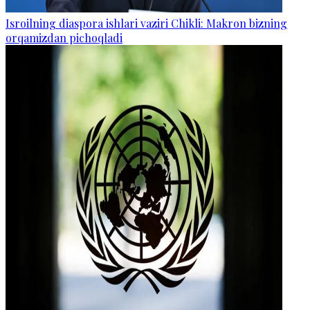
Isroilning diaspora ishlari vaziri Chikli: Makron bizning
orqamizdan pichoqladi