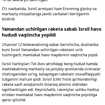
O‘z navbatida, Isroil armiyasi ham Eronning g‘arbiy va
markaziy viloyatlariga javob zarbalari berilganini
bildirdi.
Yamandan uchirilgan raketa sabab Isroil havo
hududi vaqtincha yopildi
Channel 12
telekanalining xabar berishicha, dushanba
kuni Isroil Yamandan uchirilgan raketani urib
tushirgach, mamlakat havo maydonini vaqtincha yopdi.
Isroil harbiylari Tel-Aviv atrofidagi keng hudud hamda
mamlakatning markaziy va janubiy qismlarida sirenalar
chalinganidan so‘ng, kelayotgan raketani muvaffaqiyatli
tutganini ma’lum qildi. Isroil Ichki front qo‘mondonligi
raketa xavfi aniqlanishi bilanoq aholini oldindan
ogohlantirgan edi. Keyinchalik, rasmiylar ushbu hodisa
ortidan mamlakat havo maydonini vaqtincha yopishga
qaror qilishdi.