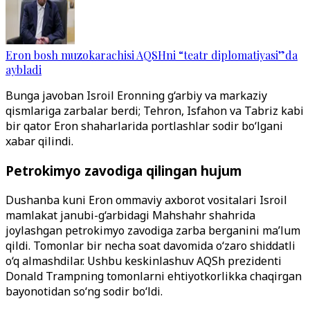
Eron bosh muzokarachisi AQSHni “teatr diplomatiyasi”da
aybladi
Bunga javoban Isroil Eronning g‘arbiy va markaziy
qismlariga zarbalar berdi; Tehron, Isfahon va Tabriz kabi
bir qator Eron shaharlarida portlashlar sodir bo‘lgani
xabar qilindi.
Petrokimyo zavodiga qilingan hujum
Dushanba kuni Eron ommaviy axborot vositalari Isroil
mamlakat janubi-g‘arbidagi Mahshahr shahrida
joylashgan petrokimyo zavodiga zarba berganini ma’lum
qildi. Tomonlar bir necha soat davomida o‘zaro shiddatli
o‘q almashdilar. Ushbu keskinlashuv AQSh prezidenti
Donald Trampning tomonlarni ehtiyotkorlikka chaqirgan
bayonotidan so‘ng sodir bo‘ldi.