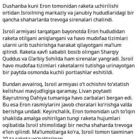
Dushanba kuni Eron tomonidan raketa uchirilishi
ortidan Isroilning markaziy va janubiy hududlaridagi bir
qancha shaharlarda trevoga sirenalari chalindi.
Isroil armiyasi tarqatgan bayonotda Eron hududidan
raketa otilgani aniqlangani va havo mudofaa tizimlari
ularni urib tushirishga harakat qilayotgani ma’lum
qilindi. Raketa xavfi sababli bosib olingan Sharqiy
Quddus va G‘arbiy Sohilda ham sirenalar yangradi. Isroil
havo mudofaa tizimlari raketalarni tutishga urinayotgan
bir paytda osmonda kuchli portlashlar eshitildi.
Bundan avvalroq, Isroil armiyasi o‘t ochishni to‘xtatish
kelishuvi mavjudligiga qaramay, Livan poytaxti
Bayrutning Dahiya tumaniga havo zarbalari bergan edi.
Bu esa Eron rasmiylarini javob choralari ko‘rishga va’da
berishga undadi. Keyinchalik, Eron tomonidan uch to‘lqin
shaklida amalga oshirilgan tungi raketa hujumlari
oqibatida Isroil shimolidagi bir necha shaharda trevoga
e’lon qilindi. Ma’lumotlarga ko‘ra, Isroil tomon taxminan
10 ta raketa yo‘naltirilgan.