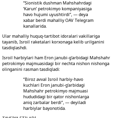
“Sionistik dushman Mahshahrdagi
‘Karun’ petrokimyo kompaniyasiga
havo hujumi uyushtirdi”, — deya
xabar berdi mahalliy OAV Telegram
kanallarida.
Ular mahalliy huquq-tartibot idoralari vakillariga
tayanib, Isroil raketalari korxonaga kelib urilganini
tasdiqlashdi.
Isroil harbiylari ham Eron janubi-g‘arbidagi Mahshahr
petrokimyo majmuasidagi bir nechta nishon nishonga
olinganini rasman tasdiqladi:
“Biroz avval Isroil harbiy-havo
kuchlari Eron janubi-g‘arbidagi
Mahshahr petrokimyo majmuasi
hududidagi bir qator nishonlarga
aniq zarbalar berdi”, — deyiladi
harbiylar bayonotida.