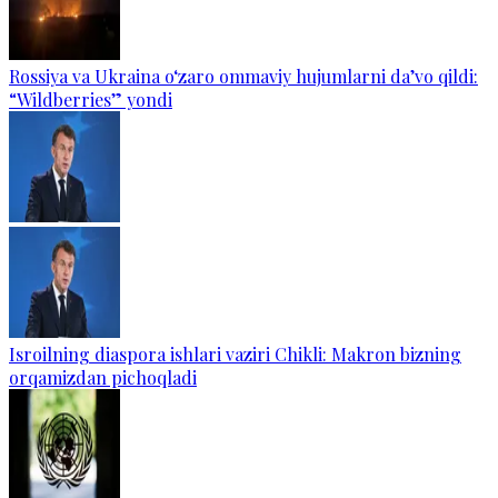
Rossiya va Ukraina o‘zaro ommaviy hujumlarni da’vo qildi:
“Wildberries” yondi
Isroilning diaspora ishlari vaziri Chikli: Makron bizning
orqamizdan pichoqladi