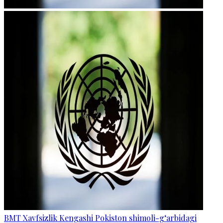
BMT Xavfsizlik Kengashi Pokiston shimoli-g‘arbidagi