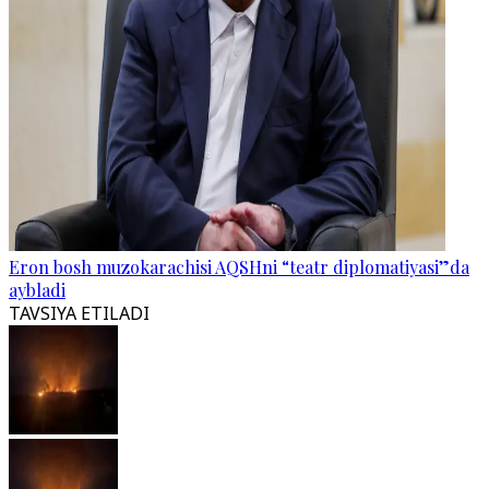
Eron bosh muzokarachisi AQSHni “teatr diplomatiyasi”da
aybladi
TAVSIYA ETILADI