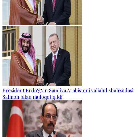
Prezident Erdo‘g‘an Saudiya Arabistoni valiahd shahzodasi
Salmon bilan muloqot qildi