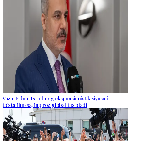
Vazir Fidan: Isroilning ekspansionistik siyosati
to‘xtatilmasa, inqiroz global tus oladi