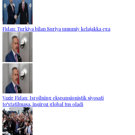
Fidan: Turkiya bilan Suriya umumiy kelajakka ega
Vazir Fidan: Isroilning ekspansionistik siyosati
to‘xtatilmasa, inqiroz global tus oladi