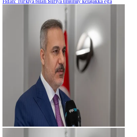
Fidan: Turkiya bilan Suriya umumiy kelajakka ega