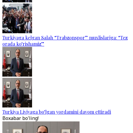
Turkiyaga kelgan Salah “Trabzonspor” muxlislariga: “Tez
orada ko‘rishamiz”
Turkiya Liviyaga bo‘lgan yordamini davom ettiradi
Boxabar bo'ling!