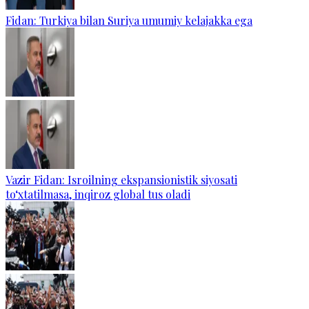
Fidan: Turkiya bilan Suriya umumiy kelajakka ega
Vazir Fidan: Isroilning ekspansionistik siyosati
to‘xtatilmasa, inqiroz global tus oladi