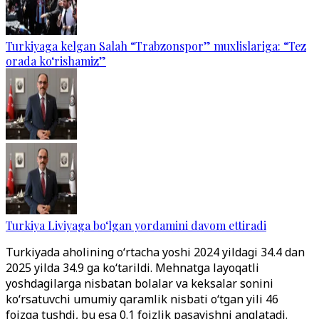
Turkiyaga kelgan Salah “Trabzonspor” muxlislariga: “Tez
orada ko‘rishamiz”
Turkiya Liviyaga bo‘lgan yordamini davom ettiradi
Turkiyada aholining o‘rtacha yoshi 2024 yildagi 34.4 dan
2025 yilda 34.9 ga ko‘tarildi. Mehnatga layoqatli
yoshdagilarga nisbatan bolalar va keksalar sonini
ko‘rsatuvchi umumiy qaramlik nisbati o‘tgan yili 46
foizga tushdi, bu esa 0.1 foizlik pasayishni anglatadi.