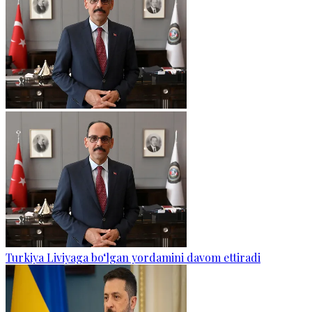
Turkiya Liviyaga bo‘lgan yordamini davom ettiradi