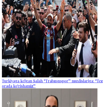
Turkiyaga kelgan Salah “Trabzonspor” muxlislariga: “Tez
orada ko‘rishamiz”