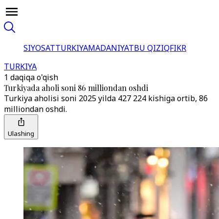
SIYOSAT
TURKIYA
MADANIYAT
BU QIZIQ
FIKR
TURKIYA
1 daqiqa o'qish
Turkiyada aholi soni 86 milliondan oshdi
Turkiya aholisi soni 2025 yilda 427 224 kishiga ortib, 86
milliondan oshdi.
Ulashing