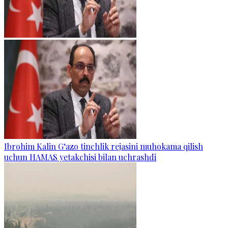
Ibrohim Kalin G‘azo tinchlik rejasini muhokama qilish
uchun HAMAS yetakchisi bilan uchrashdi