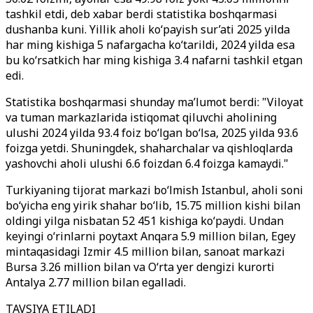
tashkil etdi, deb xabar berdi statistika boshqarmasi
dushanba kuni. Yillik aholi ko‘payish sur’ati 2025 yilda
har ming kishiga 5 nafargacha ko‘tarildi, 2024 yilda esa
bu ko‘rsatkich har ming kishiga 3.4 nafarni tashkil etgan
edi.
Statistika boshqarmasi shunday ma’lumot berdi: "Viloyat
va tuman markazlarida istiqomat qiluvchi aholining
ulushi 2024 yilda 93.4 foiz bo‘lgan bo‘lsa, 2025 yilda 93.6
foizga yetdi. Shuningdek, shaharchalar va qishloqlarda
yashovchi aholi ulushi 6.6 foizdan 6.4 foizga kamaydi."
Turkiyaning tijorat markazi bo‘lmish Istanbul, aholi soni
bo‘yicha eng yirik shahar bo‘lib, 15.75 million kishi bilan
oldingi yilga nisbatan 52 451 kishiga ko‘paydi. Undan
keyingi o‘rinlarni poytaxt Anqara 5.9 million bilan, Egey
mintaqasidagi Izmir 4.5 million bilan, sanoat markazi
Bursa 3.26 million bilan va O‘rta yer dengizi kurorti
Antalya 2.77 million bilan egalladi.
TAVSIYA ETILADI