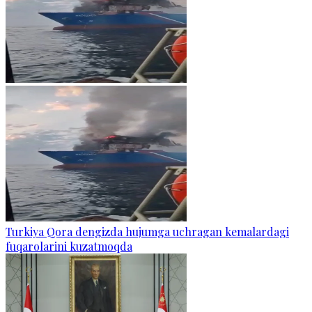
Turkiya Qora dengizda hujumga uchragan kemalardagi
fuqarolarini kuzatmoqda