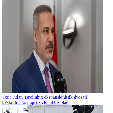
Vazir Fidan: Isroilning ekspansionistik siyosati
to‘xtatilmasa, inqiroz global tus oladi