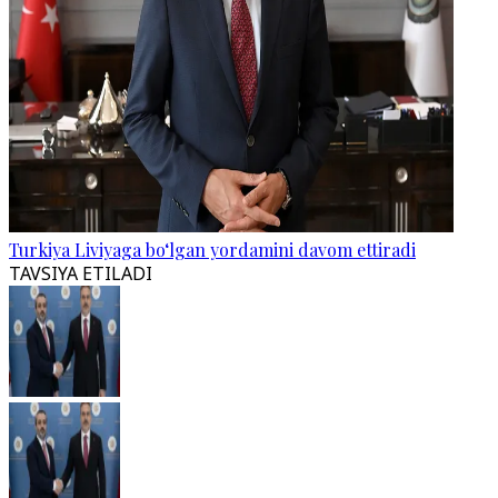
Turkiya Liviyaga bo‘lgan yordamini davom ettiradi
TAVSIYA ETILADI