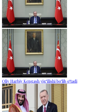
Oliy Harbiy Kengash yig‘ilishi bo‘lib o‘tadi