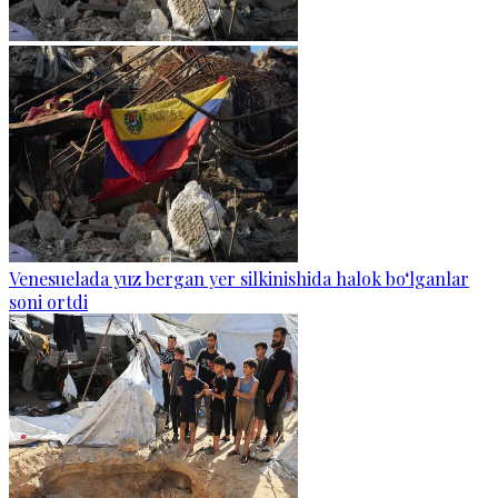
Venesuelada yuz bergan yer silkinishida halok bo‘lganlar
soni ortdi