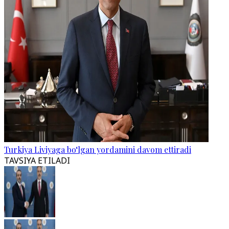
Turkiya Liviyaga bo‘lgan yordamini davom ettiradi
TAVSIYA ETILADI