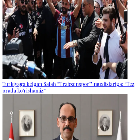
Turkiyaga kelgan Salah “Trabzonspor” muxlislariga: “Tez
orada ko‘rishamiz”