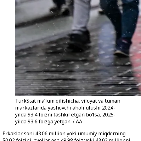
TurkStat maʼlum qilishicha, viloyat va tuman
markazlarida yashovchi aholi ulushi 2024-
yilda 93,4 foizni tashkil etgan boʻlsa, 2025-
yilda 93,6 foizga yetgan. / AA
Erkaklar soni 43.06 million yoki umumiy miqdorning
50.02 foizini, ayollar esa 49.98 foiz yoki 43.03 millionni