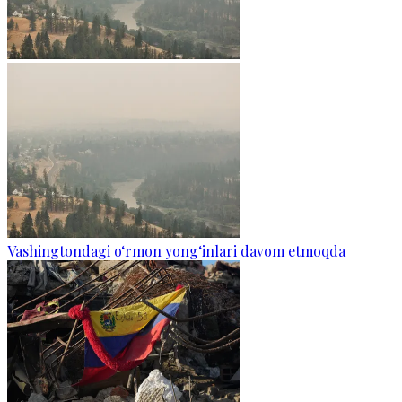
Vashingtondagi o‘rmon yong‘inlari davom etmoqda