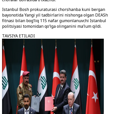
Istanbul Bosh prokuraturasi chorshanba kuni bergan
bayonotida Yangi yil tadbirlarini nishonga olgan DEASh
fitnasi bilan bog‘liq 115 nafar gumonlanuvchi Istanbul
politsiyasi tomonidan qo‘lga olinganini ma’lum qildi.
TAVSIYA ETILADI