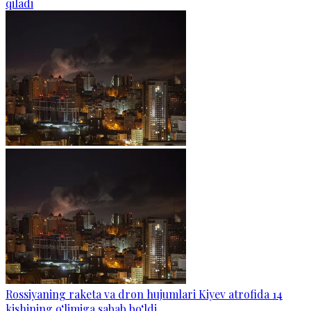
qiladi
Rossiyaning raketa va dron hujumlari Kiyev atrofida 14
kishining o‘limiga sabab bo‘ldi