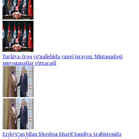
Turkiya-Iroq yo‘nalishida yangi jarayon: Mintaqadagi
muvozanatlar o‘zgaradi
Erdo‘g‘an bilan Shoxboz Sharif Saudiya Arabistonida