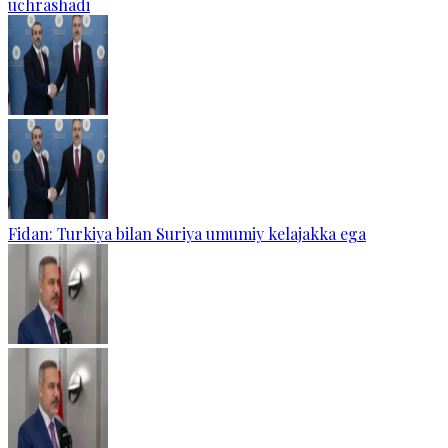
uchrashadi
Fidan: Turkiya bilan Suriya umumiy kelajakka ega