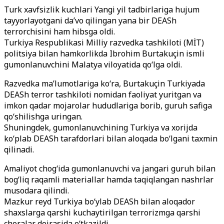
Turk xavfsizlik kuchlari Yangi yil tadbirlariga hujum
tayyorlayotgani da’vo qilingan yana bir DEASh
terrorchisini ham hibsga oldi.
Turkiya Respublikasi Milliy razvedka tashkiloti (MİT)
politsiya bilan hamkorlikda Ibrohim Burtakuçin ismli
gumonlanuvchini Malatya viloyatida qo‘lga oldi.
Razvedka ma’lumotlariga ko‘ra, Burtakuçin Turkiyada
DEASh terror tashkiloti nomidan faoliyat yuritgan va
imkon qadar mojarolar hududlariga borib, guruh safiga
qo‘shilishga uringan.
Shuningdek, gumonlanuvchining Turkiya va xorijda
ko‘plab DEASh tarafdorlari bilan aloqada bo‘lgani taxmin
qilinadi.
Amaliyot chog‘ida gumonlanuvchi va jangari guruh bilan
bog‘liq raqamli materiallar hamda taqiqlangan nashrlar
musodara qilindi.
Mazkur reyd Turkiya bo‘ylab DEASh bilan aloqador
shaxslarga qarshi kuchaytirilgan terrorizmga qarshi
choralar doirasida o‘tkazildi.