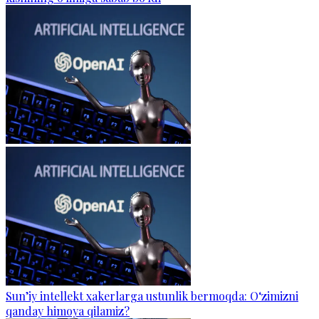
Sun’iy intellekt xakerlarga ustunlik bermoqda: O‘zimizni
qanday himoya qilamiz?