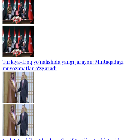
Turkiya-Iroq yo‘nalishida yangi jarayon: Mintaqadagi
muvozanatlar o‘zgaradi