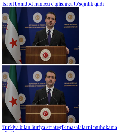
Isroil bomdod namozi o‘qilishiga to‘sqinlik qildi
Turkiya bilan Suriya strategik masalalarni muhokama