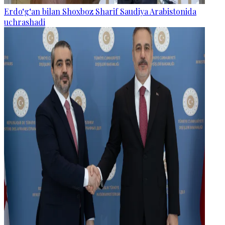
Erdo‘g‘an bilan Shoxboz Sharif Saudiya Arabistonida
uchrashadi