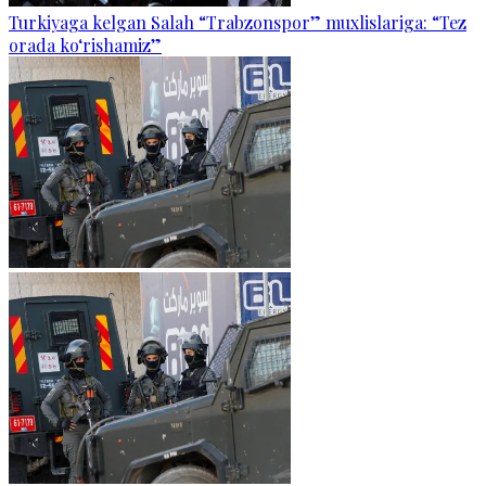
Turkiyaga kelgan Salah “Trabzonspor” muxlislariga: “Tez
orada ko‘rishamiz”