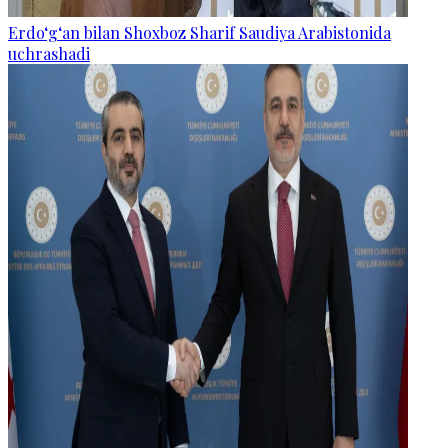
Erdo‘g‘an bilan Shoxboz Sharif Saudiya Arabistonida
uchrashadi