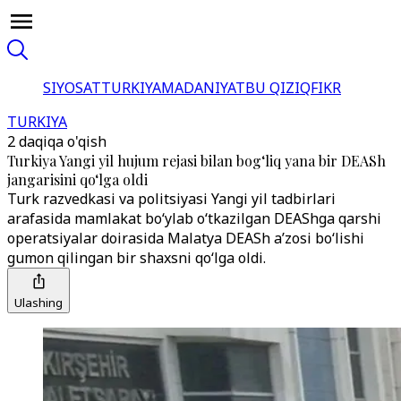
SIYOSAT
TURKIYA
MADANIYAT
BU QIZIQ
FIKR
TURKIYA
2 daqiqa o'qish
Turkiya Yangi yil hujum rejasi bilan bog‘liq yana bir DEASh
jangarisini qo‘lga oldi
Turk razvedkasi va politsiyasi Yangi yil tadbirlari
arafasida mamlakat bo‘ylab o‘tkazilgan DEAShga qarshi
operatsiyalar doirasida Malatya DEASh a’zosi bo‘lishi
gumon qilingan bir shaxsni qo‘lga oldi.
Ulashing