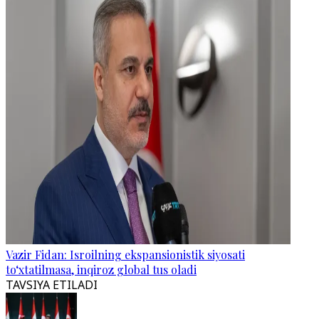
Vazir Fidan: Isroilning ekspansionistik siyosati
to‘xtatilmasa, inqiroz global tus oladi
TAVSIYA ETILADI