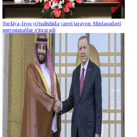
Turkiya-Iroq yo‘nalishida yangi jarayon: Mintaqadagi
muvozanatlar o‘zgaradi