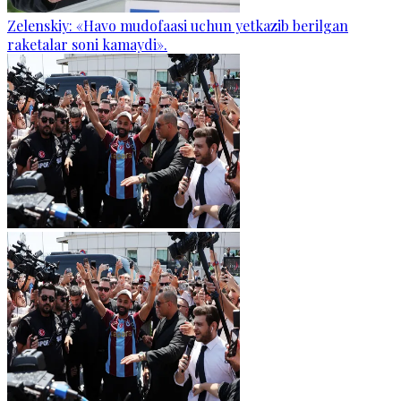
Zelenskiy: «Havo mudofaasi uchun yetkazib berilgan
raketalar soni kamaydi».