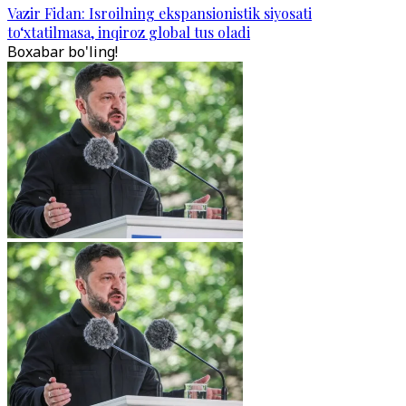
Vazir Fidan: Isroilning ekspansionistik siyosati
to‘xtatilmasa, inqiroz global tus oladi
Boxabar bo'ling!