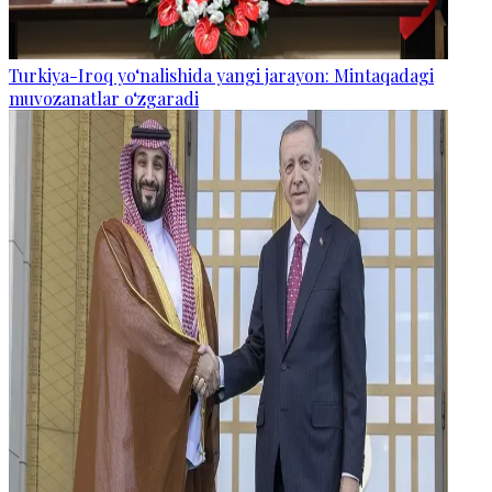
Turkiya-Iroq yo‘nalishida yangi jarayon: Mintaqadagi
muvozanatlar o‘zgaradi