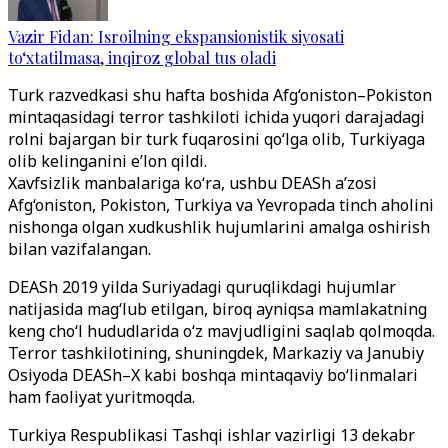
Vazir Fidan: Isroilning ekspansionistik siyosati
to‘xtatilmasa, inqiroz global tus oladi
Turk razvedkasi shu hafta boshida Afg‘oniston–Pokiston
mintaqasidagi terror tashkiloti ichida yuqori darajadagi
rolni bajargan bir turk fuqarosini qo‘lga olib, Turkiyaga
olib kelinganini e’lon qildi.
Xavfsizlik manbalariga ko‘ra, ushbu DEASh a’zosi
Afg‘oniston, Pokiston, Turkiya va Yevropada tinch aholini
nishonga olgan xudkushlik hujumlarini amalga oshirish
bilan vazifalangan.
DEASh 2019 yilda Suriyadagi quruqlikdagi hujumlar
natijasida mag‘lub etilgan, biroq ayniqsa mamlakatning
keng cho‘l hududlarida o‘z mavjudligini saqlab qolmoqda.
Terror tashkilotining, shuningdek, Markaziy va Janubiy
Osiyoda DEASh–X kabi boshqa mintaqaviy bo‘linmalari
ham faoliyat yuritmoqda.
Turkiya Respublikasi Tashqi ishlar vazirligi 13 dekabr