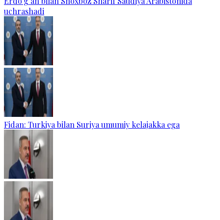
Erdo‘g‘an bilan Shoxboz Sharif Saudiya Arabistonida
uchrashadi
Fidan: Turkiya bilan Suriya umumiy kelajakka ega