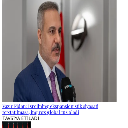
Vazir Fidan: Isroilning ekspansionistik siyosati
to‘xtatilmasa, inqiroz global tus oladi
TAVSIYA ETILADI