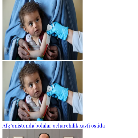
Afg‘onistonda bolalar ocharchilik xavfi ostida