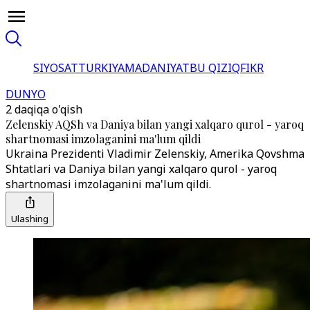
SIYOSAT
TURKIYA
MADANIYAT
BU QIZIQ
FIKR
DUNYO
2 daqiqa o'qish
Zelenskiy AQSh va Daniya bilan yangi xalqaro qurol - yaroq
shartnomasi imzolaganini ma'lum qildi
Ukraina Prezidenti Vladimir Zelenskiy, Amerika Qovshma
Shtatlari va Daniya bilan yangi xalqaro qurol - yaroq
shartnomasi imzolaganini ma'lum qildi.
Ulashing