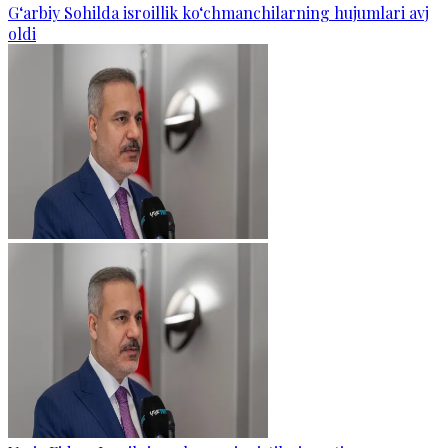
G‘arbiy Sohilda isroillik ko‘chmanchilarning hujumlari avj
oldi