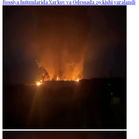
Rossiya hujumlarida Xarkov va Odessada 29 kishi yaralandi