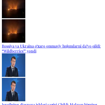
Rossiya va Ukraina o‘zaro ommaviy hujumlarni da’vo qildi:
“Wildberries” yondi
Isroilning diaspora ishlari vaziri Chikli: Makron bizning