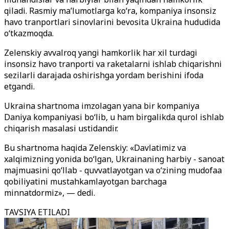
qiladi. Rasmiy maʼlumotlarga koʻra, kompaniya insonsiz
havo tranportlari sinovlarini bevosita Ukraina hududida
oʻtkazmoqda.
Zelenskiy avvalroq yangi hamkorlik har xil turdagi
insonsiz havo tranporti va raketalarni ishlab chiqarishni
sezilarli darajada oshirishga yordam berishini ifoda
etgandi.
Ukraina shartnoma imzolagan yana bir kompaniya
Daniya kompaniyasi bo‘lib, u ham birgalikda qurol ishlab
chiqarish masalasi ustidandir.
Bu shartnoma haqida Zelenskiy: «Davlatimiz va
xalqimizning yonida bo‘lgan, Ukrainaning harbiy - sanoat
majmuasini qo‘llab - quvvatlayotgan va o‘zining mudofaa
qobiliyatini mustahkamlayotgan barchaga
minnatdormiz», — dedi.
TAVSIYA ETILADI