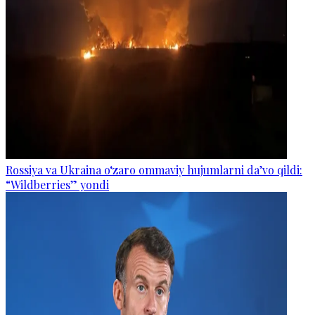
Rossiya va Ukraina o‘zaro ommaviy hujumlarni da’vo qildi:
“Wildberries” yondi