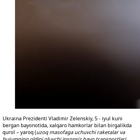
Ukraina Prezidenti Vladimir Zelenskiy, 5 - iyul kuni
bergan bayonotida, xalqaro hamkorlar bilan birgalikda
qurol – yaroq (
uzoq masofaga uchuvchi raketalar va
hujumning oldini oluvchi insonsiz havo transportlari