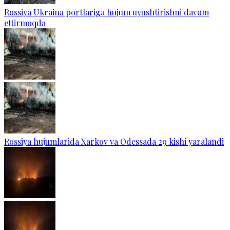
Rossiya Ukraina portlariga hujum uyushtirishni davom
ettirmoqda
Rossiya hujumlarida Xarkov va Odessada 29 kishi yaralandi