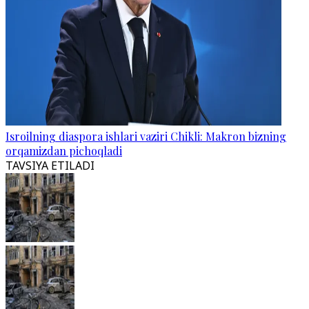
Isroilning diaspora ishlari vaziri Chikli: Makron bizning
orqamizdan pichoqladi
TAVSIYA ETILADI