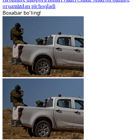
orqamizdan pichoqladi
Boxabar bo'ling!