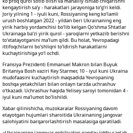
koʻproq qurol sotib olish va mahalliy ishlab chiqarishni
kengaytirish saʼy - harakatlari jarayoniga to
‘g‘ri keldi.
Joriy yilning 1 - iyuli kuni, Rossiyaning keng ko‘lamli
urush boshlatgan 2022 - yildan beri Ukrainaning eng
yirik harbiy yordamchisi bo‘lib kelgan Qo‘shma Shtatlar
Ukrainaga ba’zi yirik qurol - yaroqlarni yetkazib berishni
to‘xtatayotganini ma’lum qildi. Bu holat, Yevropadagi
ittifoqchilarni bo‘shliqni to‘ldirish harakatlarni
kuchaytirishiga yo
‘l ochdi.
Fransiya Prezidenti Emmanuel Makron bilan Buyuk
Britaniya Bosh vaziri Key Starmer, 10 - iyul kuni Ukraina
mudofaasini kuchaytirish maqsadida Yevropaning
boshqa yetakchilari bilan onlayn tarzda uchrashuv
o‘tkazadi. Uchrashuv haqida Yelisey saroyi tomonidan 4 -
iyul kuni ma’lumot bo
‘lishildi.
Xabar qilinishicha, muzokaralar Rossiyaning davom
etayotgan hujumlari sharoitida Ukrainaning jangovar
salohiyatini barqarorlashtirish masalasiga qaratiladi.
«Ukrainaning jangovar qobiliyatini qanday jiddiy saqlab