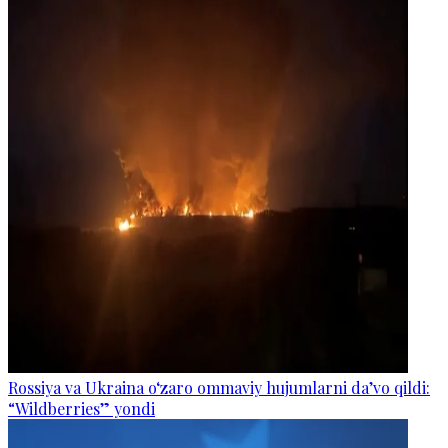
Rossiya va Ukraina o‘zaro ommaviy hujumlarni da’vo qildi:
“Wildberries” yondi