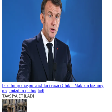
Isroilning diaspora ishlari vaziri Chikli: Makron bizning
orqamizdan pichoqladi
TAVSIYA ETILADI