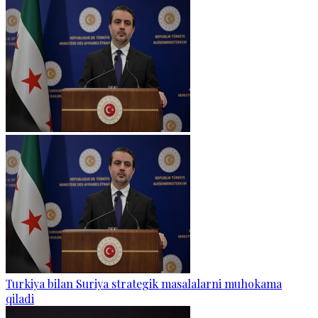
Turkiya bilan Suriya strategik masalalarni muhokama
qiladi