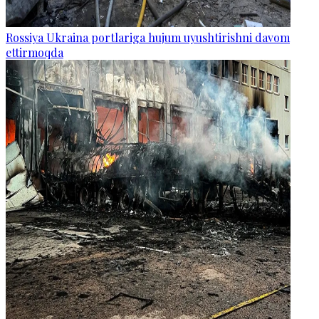
Rossiya Ukraina portlariga hujum uyushtirishni davom
ettirmoqda