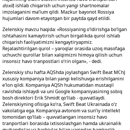
doxil
) ishlab chiqarish uchun yangi shartnomalar
imzolaganini ma’lum qildi. Mazkur bayonot Rossiya
hujumlari davom etayotgan bir paytda qayd etildi.
Zelenskiy mavzu haqida: «Rossiyaning o‘ldirishga bo‘lgan
ishtahasini kamaytirish uchun birgalikda qurol ishlab
chiqarish faoliyatimizni kengaytiryapmiz.
Rejalashtirilgan qurol – yaroqlar orasida uzoq masofaga
uchuvchi qurollar bilan xalqimizni himoya qilish uchun
insonsiz havo tranpostlari o‘rin olgan», - dedi.
Zelenskiy shu hafta AQShda joylashgan Swift Beat MChJ
xususiy kompaniya bilan yangi kelishuvga erishilganini
e’lon qildi. Kompaniya AQSh hukumatidan mustaqil
ravishda ishlaydi va uni Google kompaniyasining sobiq
bosh direktori Erik Shmidt qo‘llab - quvvatlaydi.
Zelenskiyning ofisiga ko‘ra, Swift Beat Ukrainada o‘z
vakolatiga ega. Kompaniya avtonom va sun’iy intellekt
tomonidan qo‘llab – quvvatlangan insonsiz havo
tranportlari borasida ixtisoslashgan hamda ukrainalik
muhandislar va harbiylar bilan yaqindan hamkorlik