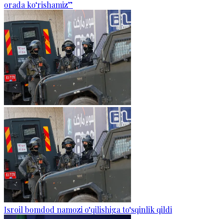
orada ko‘rishamiz”
Isroil bomdod namozi o‘qilishiga to‘sqinlik qildi