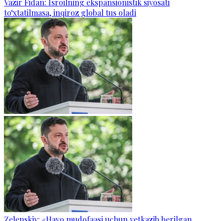
Vazir Fidan: Isroilning ekspansionistik siyosati
to‘xtatilmasa, inqiroz global tus oladi
Zelenskiy: «Havo mudofaasi uchun yetkazib berilgan