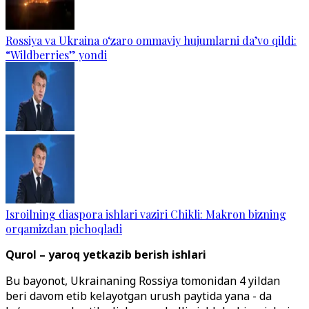
Rossiya va Ukraina o‘zaro ommaviy hujumlarni da’vo qildi:
“Wildberries” yondi
Isroilning diaspora ishlari vaziri Chikli: Makron bizning
orqamizdan pichoqladi
Qurol – yaroq yetkazib berish ishlari
Bu bayonot, Ukrainaning Rossiya tomonidan 4 yildan
beri davom etib kelayotgan urush paytida yana - da