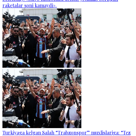
raketalar soni kamaydi».
Turkiyaga kelgan Salah “Trabzonspor” muxlislariga: “Tez