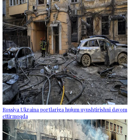
Rossiya Ukraina portlariga hujum uyushtirishni davom
ettirmoqda