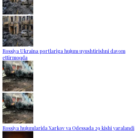
Rossiya Ukraina portlariga hujum uyushtirishni davom
ettirmoqda
Rossiya hujumlarida Xarkov va Odessada 29 kishi yaralandi