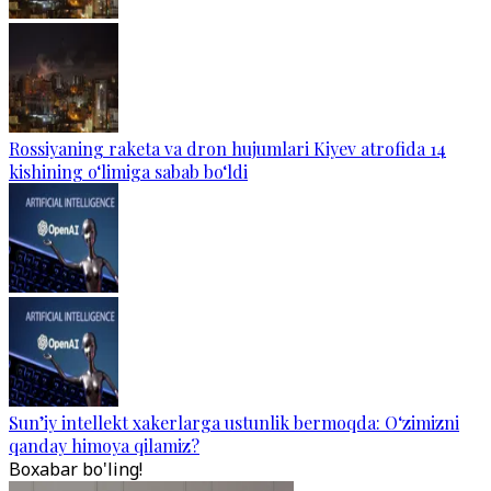
Rossiyaning raketa va dron hujumlari Kiyev atrofida 14
kishining o‘limiga sabab bo‘ldi
Sun’iy intellekt xakerlarga ustunlik bermoqda: O‘zimizni
qanday himoya qilamiz?
Boxabar bo'ling!