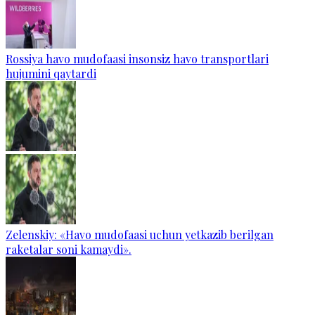
Rossiya havo mudofaasi insonsiz havo transportlari
hujumini qaytardi
Zelenskiy: «Havo mudofaasi uchun yetkazib berilgan
raketalar soni kamaydi».