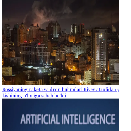
Rossiyaning raketa va dron hujumlari Kiyev atrofida 14
kishining o‘limiga sabab bo‘ldi