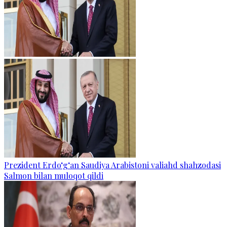
Prezident Erdo‘g‘an Saudiya Arabistoni valiahd shahzodasi
Salmon bilan muloqot qildi