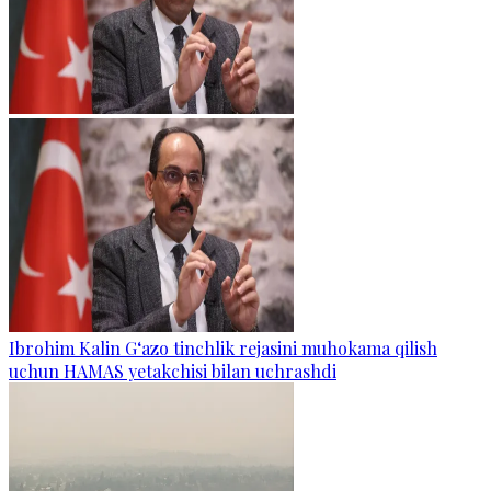
Ibrohim Kalin G‘azo tinchlik rejasini muhokama qilish
uchun HAMAS yetakchisi bilan uchrashdi