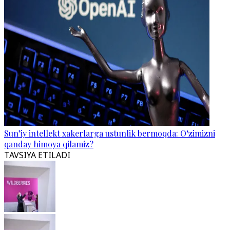
Sun’iy intellekt xakerlarga ustunlik bermoqda: O‘zimizni
qanday himoya qilamiz?
TAVSIYA ETILADI