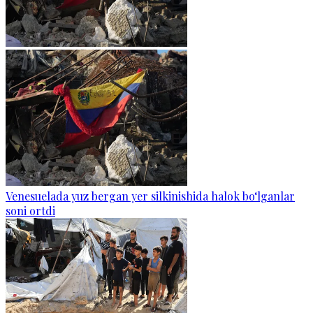
Venesuelada yuz bergan yer silkinishida halok bo‘lganlar
soni ortdi