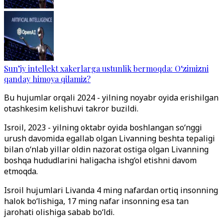
Sun’iy intellekt xakerlarga ustunlik bermoqda: O‘zimizni
qanday himoya qilamiz?
Bu hujumlar orqali 2024 - yilning noyabr oyida erishilgan
otashkesim kelishuvi takror buzildi.
Isroil, 2023 - yilning oktabr oyida boshlangan so‘nggi
urush davomida egallab olgan Livanning beshta tepaligi
bilan o‘nlab yillar oldin nazorat ostiga olgan Livanning
boshqa hududlarini haligacha ishg‘ol etishni davom
etmoqda.
Isroil hujumlari Livanda 4 ming nafardan ortiq insonning
halok bo‘lishiga, 17 ming nafar insonning esa tan
jarohati olishiga sabab bo‘ldi.