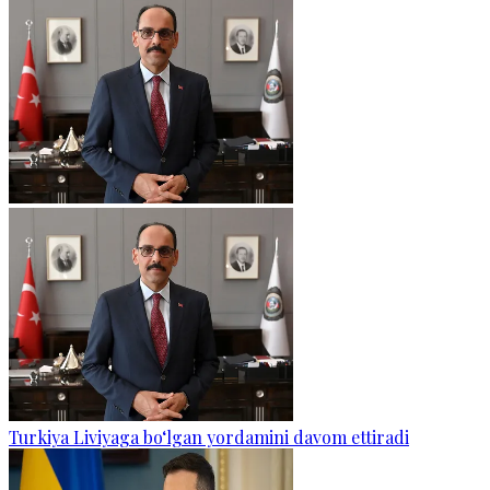
Turkiya Liviyaga bo‘lgan yordamini davom ettiradi