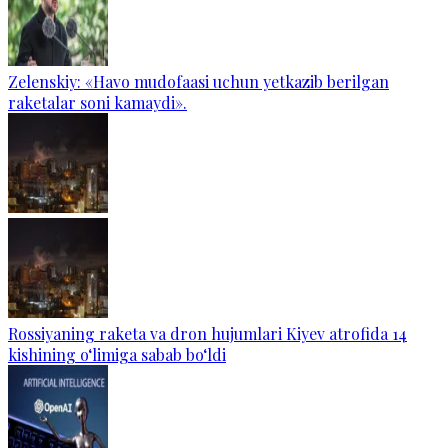
Zelenskiy: «Havo mudofaasi uchun yetkazib berilgan
raketalar soni kamaydi».
Rossiyaning raketa va dron hujumlari Kiyev atrofida 14
kishining o‘limiga sabab bo‘ldi