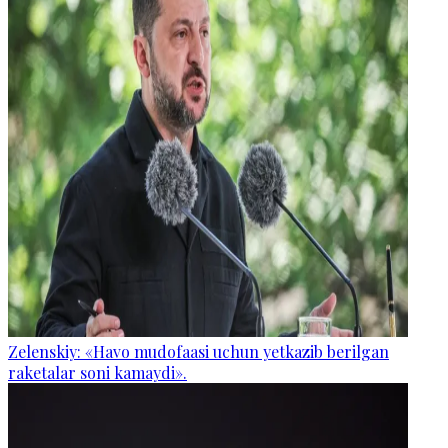
Zelenskiy: «Havo mudofaasi uchun yetkazib berilgan
raketalar soni kamaydi».