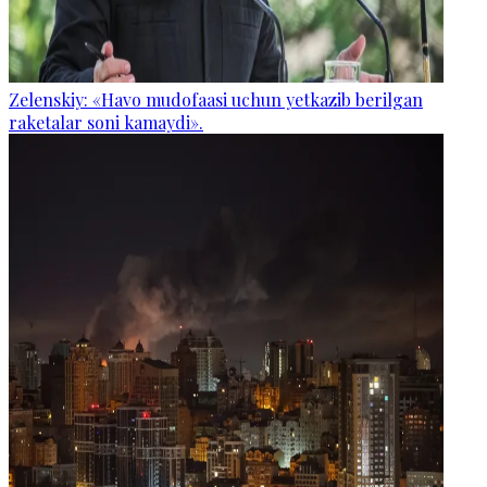
Zelenskiy: «Havo mudofaasi uchun yetkazib berilgan
raketalar soni kamaydi».