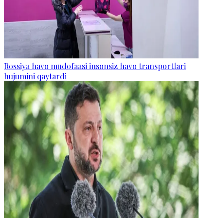
Rossiya havo mudofaasi insonsiz havo transportlari
hujumini qaytardi