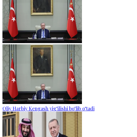
Oliy Harbiy Kengash yig‘ilishi bo‘lib o‘tadi