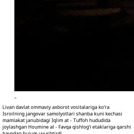
_
Livan davlat ommaviy axborot vositalariga ko‘ra
Isroilning jangovar samolyotlari shanba kuni kechasi
mamlakat janubidagi Iqlim at - Tuffoh hududida
joylashgan Houmine al - Favqa qishlog‘i etaklariga qarshi
havodan hujum uyushtirdi.