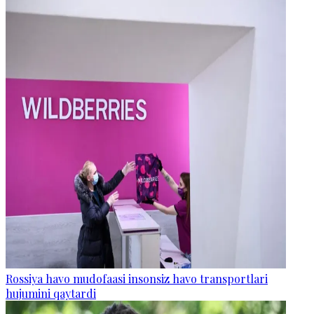
Rossiya havo mudofaasi insonsiz havo transportlari
hujumini qaytardi