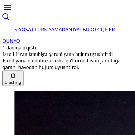
SIYOSAT
TURKIYA
MADANIYAT
BU QIZIQ
FIKR
DUNYO
1 daqiqa o'qish
Isroil Livan janubiga qarshi yana hujum uyushtirdi
Isroil yana qoidabuzarlikka qo‘l urib, Livan janubiga
qarshi havodan hujum uyushtirdi.
Ulashing