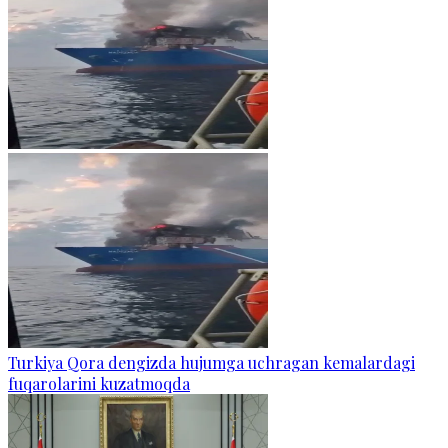
Turkiya Qora dengizda hujumga uchragan kemalardagi
fuqarolarini kuzatmoqda