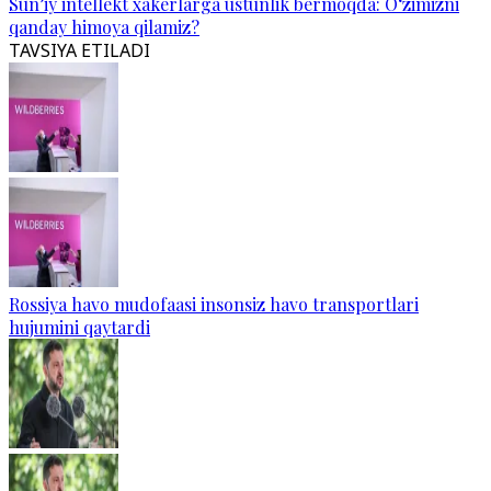
Sun’iy intellekt xakerlarga ustunlik bermoqda: O‘zimizni
qanday himoya qilamiz?
TAVSIYA ETILADI
Rossiya havo mudofaasi insonsiz havo transportlari
hujumini qaytardi