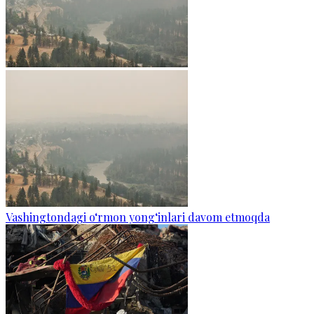
Vashingtondagi o‘rmon yong‘inlari davom etmoqda