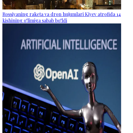
Rossiyaning raketa va dron hujumlari Kiyev atrofida 14
kishining o‘limiga sabab bo‘ldi