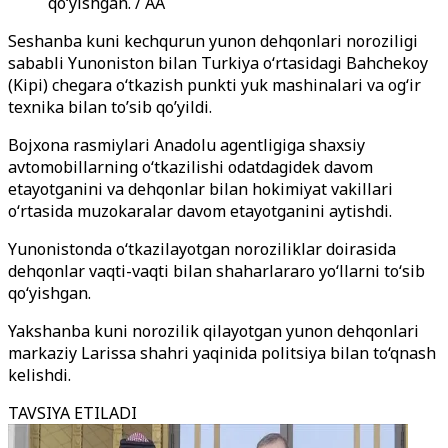
qoʻyishgan. / AA
Seshanba kuni kechqurun yunon dehqonlari noroziligi
sababli Yunoniston bilan Turkiya o‘rtasidagi Bahchekoy
(Kipi) chegara o‘tkazish punkti yuk mashinalari va og‘ir
texnika bilan to’sib qo’yildi.
Bojxona rasmiylari Anadolu agentligiga shaxsiy
avtomobillarning o‘tkazilishi odatdagidek davom
etayotganini va dehqonlar bilan hokimiyat vakillari
o‘rtasida muzokaralar davom etayotganini aytishdi.
Yunonistonda o‘tkazilayotgan noroziliklar doirasida
dehqonlar vaqti-vaqti bilan shaharlararo yo‘llarni to‘sib
qo‘yishgan.
Yakshanba kuni norozilik qilayotgan yunon dehqonlari
markaziy Larissa shahri yaqinida politsiya bilan to‘qnash
kelishdi.
TAVSIYA ETILADI