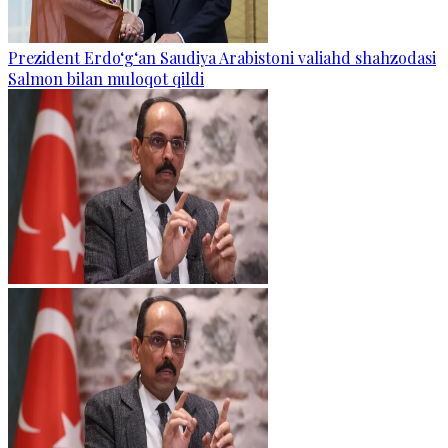
Prezident Erdo‘g‘an Saudiya Arabistoni valiahd shahzodasi
Salmon bilan muloqot qildi