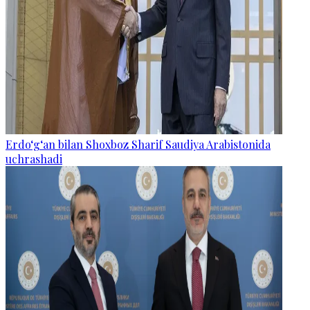
Erdo‘g‘an bilan Shoxboz Sharif Saudiya Arabistonida
uchrashadi