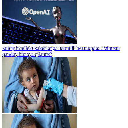
Sun’iy intellekt xakerlarga ustunlik bermoqda: O‘zimizni
qanday himoya qilamiz?