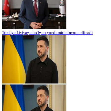
Turkiya Liviyaga bo‘lgan yordamini davom ettiradi