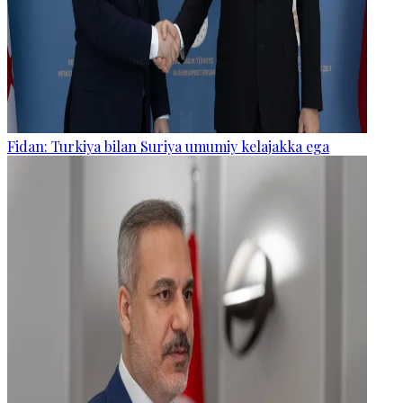
Fidan: Turkiya bilan Suriya umumiy kelajakka ega