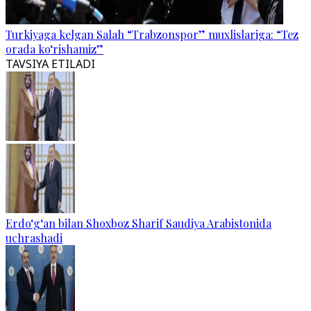
Turkiyaga kelgan Salah “Trabzonspor” muxlislariga: “Tez
orada ko‘rishamiz”
TAVSIYA ETILADI
Erdo‘g‘an bilan Shoxboz Sharif Saudiya Arabistonida
uchrashadi