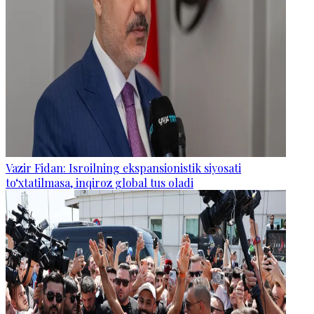
Vazir Fidan: Isroilning ekspansionistik siyosati
to‘xtatilmasa, inqiroz global tus oladi