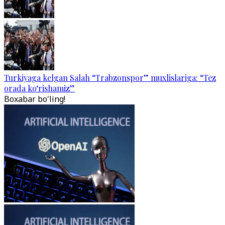
Turkiyaga kelgan Salah “Trabzonspor” muxlislariga: “Tez
orada ko‘rishamiz”
Boxabar bo'ling!