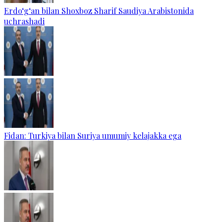
Erdo‘g‘an bilan Shoxboz Sharif Saudiya Arabistonida
uchrashadi
Fidan: Turkiya bilan Suriya umumiy kelajakka ega