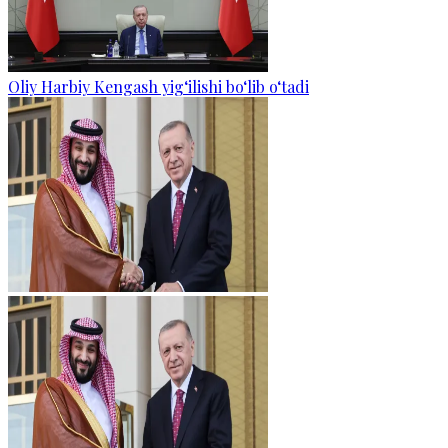
Oliy Harbiy Kengash yig‘ilishi bo‘lib o‘tadi