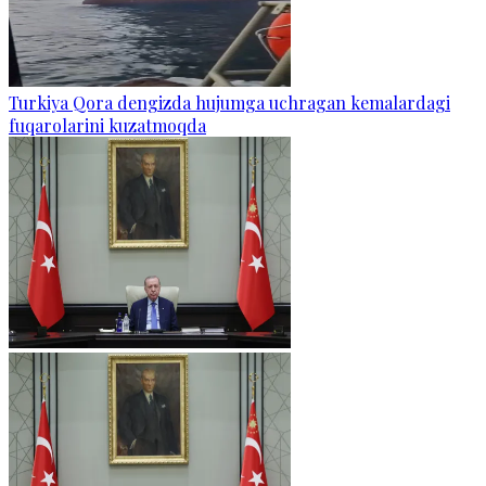
Turkiya Qora dengizda hujumga uchragan kemalardagi
fuqarolarini kuzatmoqda