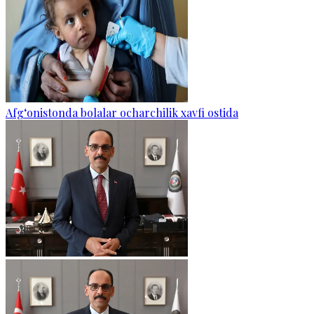
Afg‘onistonda bolalar ocharchilik xavfi ostida