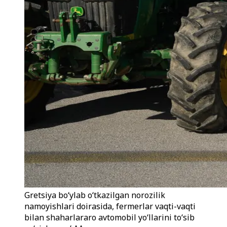
Gretsiya boʻylab oʻtkazilgan norozilik
namoyishlari doirasida, fermerlar vaqti-vaqti
bilan shaharlararo avtomobil yoʻllarini toʻsib