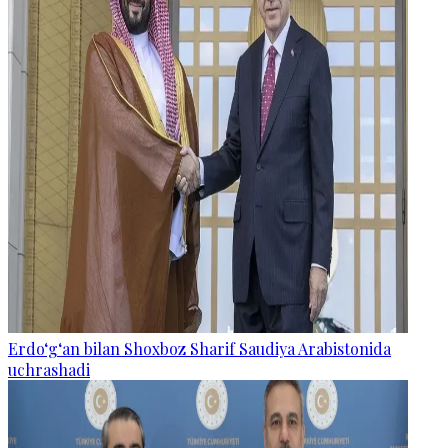
Erdo‘g‘an bilan Shoxboz Sharif Saudiya Arabistonida
uchrashadi