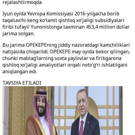
rejalashtirmoqda.
Iyun oyida Yevropa Komissiyasi 2016-yilgacha borib
taqaluvchi keng ko‘lamli qishloq xo‘jaligi subsidiyalari
firibi tufayli Yunonistonga taxminan 453,4 million dollar
jarima solgan.
Bu jarima OPEKEPEning jiddiy nazoratdagi kamchiliklari
natijasida chiqarildi; OPEKEPE may oyida bekor qilingan,
chunki mablag‘larning soxta yaylovlar va firibgarona
qishloq xo‘jaligi amaliyotlari orqali noto‘g‘ri ishlatilgani
aniqlangan edi.
TAVSIYA ETILADI