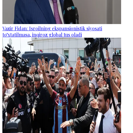
Vazir Fidan: Isroilning ekspansionistik siyosati
to‘xtatilmasa, inqiroz global tus oladi