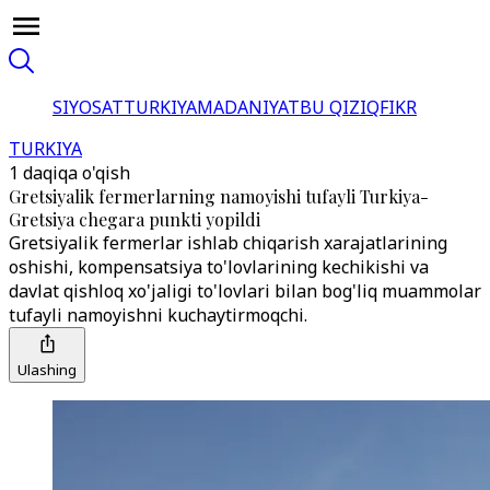
SIYOSAT
TURKIYA
MADANIYAT
BU QIZIQ
FIKR
TURKIYA
1 daqiqa o'qish
Gretsiyalik fermerlarning namoyishi tufayli Turkiya-
Gretsiya chegara punkti yopildi
Gretsiyalik fermerlar ishlab chiqarish xarajatlarining
oshishi, kompensatsiya to'lovlarining kechikishi va
davlat qishloq xo'jaligi to'lovlari bilan bog'liq muammolar
tufayli namoyishni kuchaytirmoqchi.
Ulashing