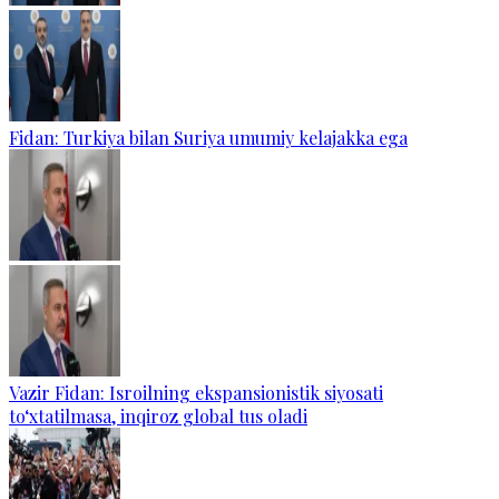
Fidan: Turkiya bilan Suriya umumiy kelajakka ega
Vazir Fidan: Isroilning ekspansionistik siyosati
to‘xtatilmasa, inqiroz global tus oladi