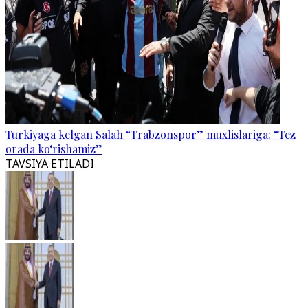
Turkiyaga kelgan Salah “Trabzonspor” muxlislariga: “Tez
orada ko‘rishamiz”
TAVSIYA ETILADI