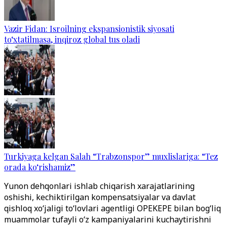
Vazir Fidan: Isroilning ekspansionistik siyosati
to‘xtatilmasa, inqiroz global tus oladi
Turkiyaga kelgan Salah “Trabzonspor” muxlislariga: “Tez
orada ko‘rishamiz”
Yunon dehqonlari ishlab chiqarish xarajatlarining
oshishi, kechiktirilgan kompensatsiyalar va davlat
qishloq xo‘jaligi to‘lovlari agentligi OPEKEPE bilan bog‘liq
muammolar tufayli o‘z kampaniyalarini kuchaytirishni