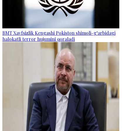
BMT Xavfsizlik Kengashi Pokiston shimoli-g‘arbidagi
halokatli terror hujumini qoraladi