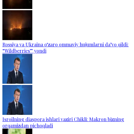
Rossiya va Ukraina o‘zaro ommaviy hujumlarni da’vo qildi:
“Wildberries” yondi
Isroilning diaspora ishlari vaziri Chikli: Makron bizning
orqamizdan pichoqladi