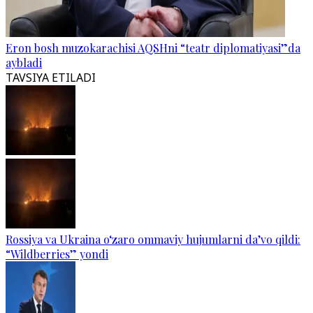
Eron bosh muzokarachisi AQSHni “teatr diplomatiyasi”da
aybladi
TAVSIYA ETILADI
Rossiya va Ukraina o‘zaro ommaviy hujumlarni da’vo qildi:
“Wildberries” yondi