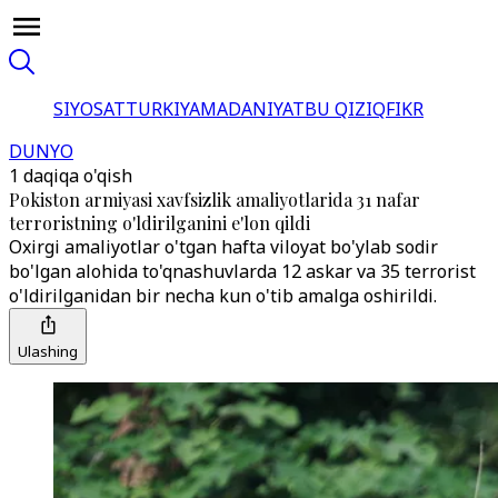
SIYOSAT
TURKIYA
MADANIYAT
BU QIZIQ
FIKR
DUNYO
1 daqiqa o'qish
Pokiston armiyasi xavfsizlik amaliyotlarida 31 nafar
terroristning o'ldirilganini e'lon qildi
Oxirgi amaliyotlar o'tgan hafta viloyat bo'ylab sodir
bo'lgan alohida to'qnashuvlarda 12 askar va 35 terrorist
o'ldirilganidan bir necha kun o'tib amalga oshirildi.
Ulashing