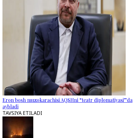
Eron bosh muzokarachisi AQSHni “teatr diplomatiyasi”da
aybladi
TAVSIYA ETILADI