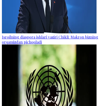
Isroilning diaspora ishlari vaziri Chikli: Makron bizning
orqamizdan pichoqladi