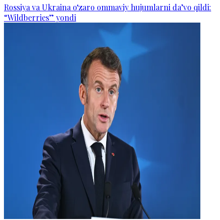
Rossiya va Ukraina o‘zaro ommaviy hujumlarni da’vo qildi:
“Wildberries” yondi