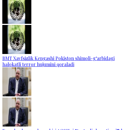
BMT Xavfsizlik Kengashi Pokiston shimoli-g‘arbidagi
halokatli terror hujumini qoraladi