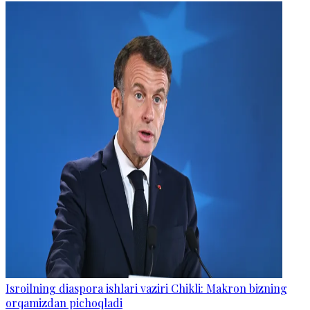
Isroilning diaspora ishlari vaziri Chikli: Makron bizning
orqamizdan pichoqladi