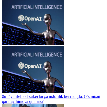
Sun’iy intellekt xakerlarga ustunlik bermoqda: O‘zimizni
qanday himoya qilamiz?