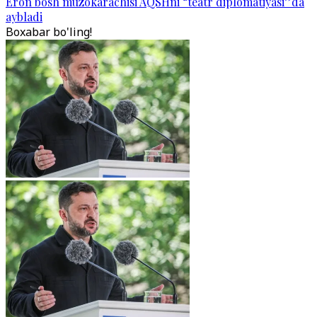
Eron bosh muzokarachisi AQSHni “teatr diplomatiyasi”da
aybladi
Boxabar bo'ling!