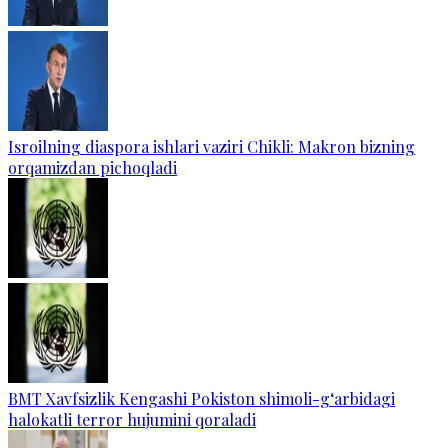
Isroilning diaspora ishlari vaziri Chikli: Makron bizning
orqamizdan pichoqladi
BMT Xavfsizlik Kengashi Pokiston shimoli-g‘arbidagi
halokatli terror hujumini qoraladi