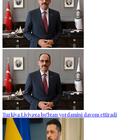
Turkiya Liviyaga bo‘lgan yordamini davom ettiradi