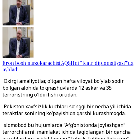
Eron bosh muzokarachisi AQSHni “teatr diplomatiyasi”da
aybladi
Oxirgi amaliyotlar, o'tgan hafta viloyat bo'ylab sodir
bo'lgan alohida to'qnashuvlarda 12 askar va 35
terroristning o'ldirilishi ortidan.
Pokiston xavfsizlik kuchlari so‘nggi bir necha yil ichida
teraktlar sonining ko‘payishiga qarshi kurashmoqda.
slomobod bu hujumlarda “Afg‘onistonda joylashgan”
terrorchilarni, mamlakat ichida taqiqlangan bir qancha
guruhlardan tashkil topgan “Tehrik-Tolibon Pokiston”