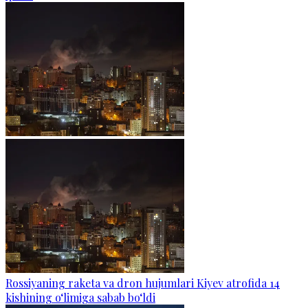
Rossiyaning raketa va dron hujumlari Kiyev atrofida 14
kishining o‘limiga sabab bo‘ldi