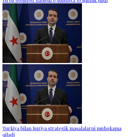
Isroil bomdod namozi o‘qilishiga to‘sqinlik qildi
Turkiya bilan Suriya strategik masalalarni muhokama
qiladi