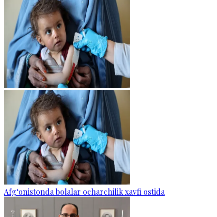
Afg‘onistonda bolalar ocharchilik xavfi ostida