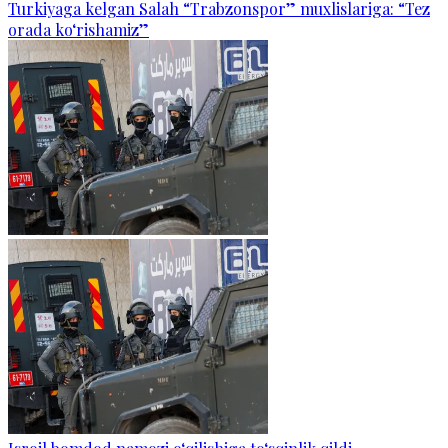
Turkiyaga kelgan Salah “Trabzonspor” muxlislariga: “Tez
orada ko‘rishamiz”