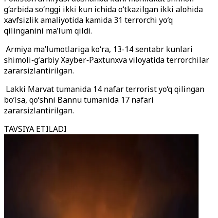
g‘arbida so‘nggi ikki kun ichida o‘tkazilgan ikki alohida
xavfsizlik amaliyotida kamida 31 terrorchi yo‘q
qilinganini ma’lum qildi.
Armiya maʼlumotlariga koʻra, 13-14 sentabr kunlari
shimoli-gʻarbiy Xayber-Paxtunxva viloyatida terrorchilar
zararsizlantirilgan.
Lakki Marvat tumanida 14 nafar terrorist yo‘q qilingan
bo‘lsa, qo‘shni Bannu tumanida 17 nafari
zararsizlantirilgan.
TAVSIYA ETILADI