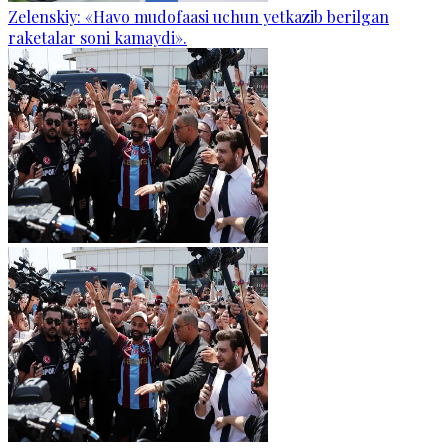
Zelenskiy: «Havo mudofaasi uchun yetkazib berilgan
raketalar soni kamaydi».