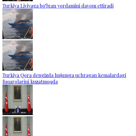
Turkiya Liviyaga bo‘lgan yordamini davom ettiradi
Turkiya Qora dengizda hujumga uchragan kemalardagi
fuqarolarini kuzatmoqda