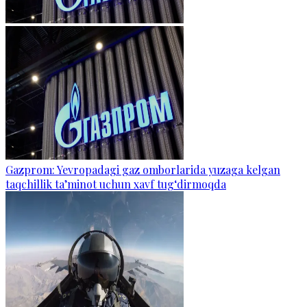
Gazprom: Yevropadagi gaz omborlarida yuzaga kelgan
taqchillik ta’minot uchun xavf tug‘dirmoqda