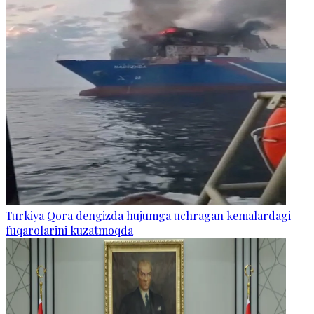
Turkiya Qora dengizda hujumga uchragan kemalardagi
fuqarolarini kuzatmoqda