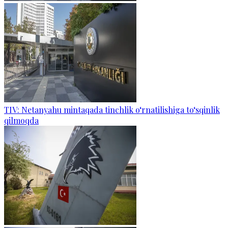
TIV: Netanyahu mintaqada tinchlik o‘rnatilishiga to‘sqinlik
qilmoqda