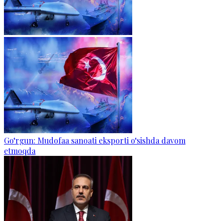
Go‘rgun: Mudofaa sanoati eksporti o‘sishda davom
etmoqda