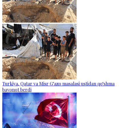
Turkiya, Qatar va Misr G‘azo masalasi ustidan qo‘shma
bayonot berdi