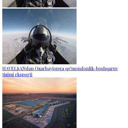
HAVELSANdan Ozarbayjonga qo‘mondonlik-boshqaruv
tizimi eksporti