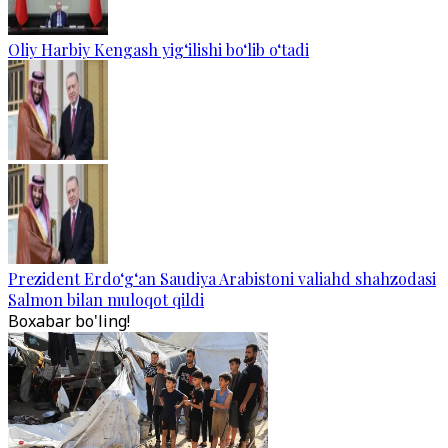
Oliy Harbiy Kengash yig‘ilishi bo‘lib o‘tadi
Prezident Erdo‘g‘an Saudiya Arabistoni valiahd shahzodasi
Salmon bilan muloqot qildi
Boxabar bo'ling!