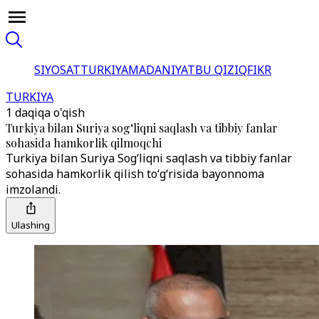
SIYOSAT
TURKIYA
MADANIYAT
BU QIZIQ
FIKR
TURKIYA
1 daqiqa o'qish
Turkiya bilan Suriya sog‘liqni saqlash va tibbiy fanlar
sohasida hamkorlik qilmoqchi
Turkiya bilan Suriya Sog‘liqni saqlash va tibbiy fanlar
sohasida hamkorlik qilish to‘g‘risida bayonnoma
imzolandi.
Ulashing