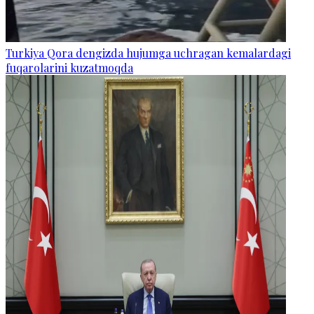
Turkiya Qora dengizda hujumga uchragan kemalardagi
fuqarolarini kuzatmoqda