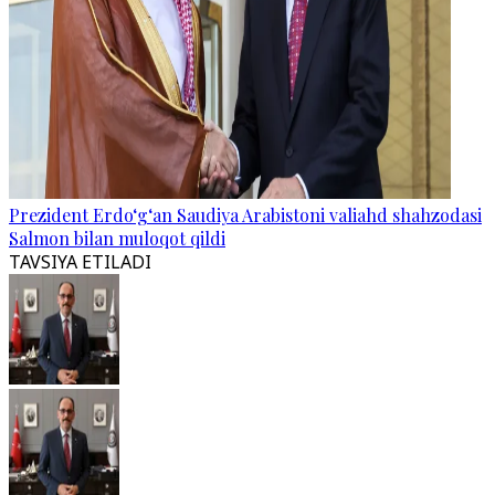
Prezident Erdo‘g‘an Saudiya Arabistoni valiahd shahzodasi
Salmon bilan muloqot qildi
TAVSIYA ETILADI