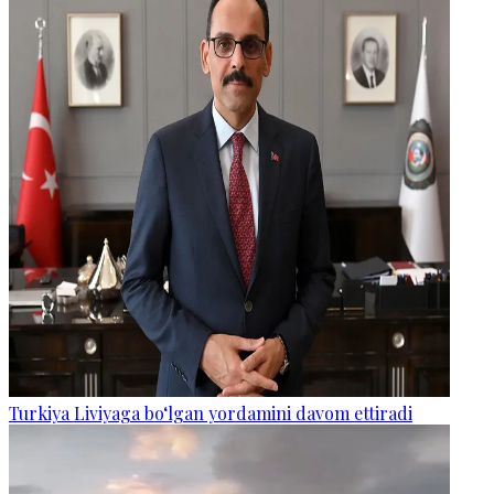
Turkiya Liviyaga bo‘lgan yordamini davom ettiradi