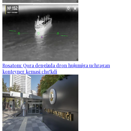
Rosatom: Qora dengizda dron hujumiga uchragan
konteyner kemasi cho‘kdi