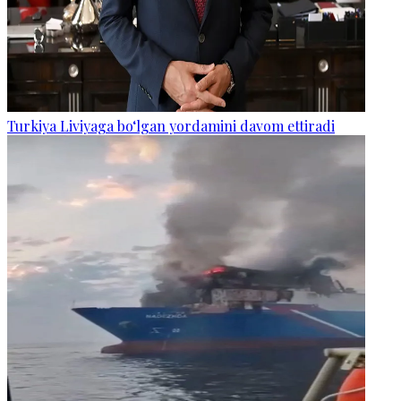
Turkiya Liviyaga bo‘lgan yordamini davom ettiradi