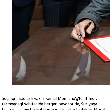
_
Sog‘liqni Saqlash vaziri Kemal Memisho‘g‘lu ijtimoiy
tarmoqdagi sahifasida bergan bayonotida, Suriyaga
bo‘lgan rasmiy tashrif doirasida hamkasbi doktor Musab