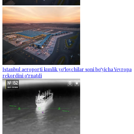
Istanbul aeroporti kunlik yo‘lovchilar soni bo‘yicha Yevropa
rekordini o‘rnatdi