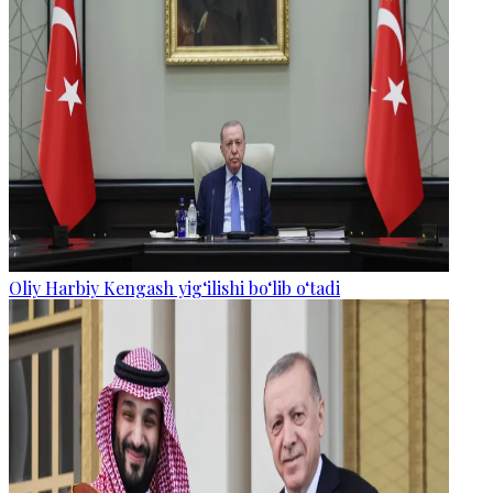
Oliy Harbiy Kengash yig‘ilishi bo‘lib o‘tadi