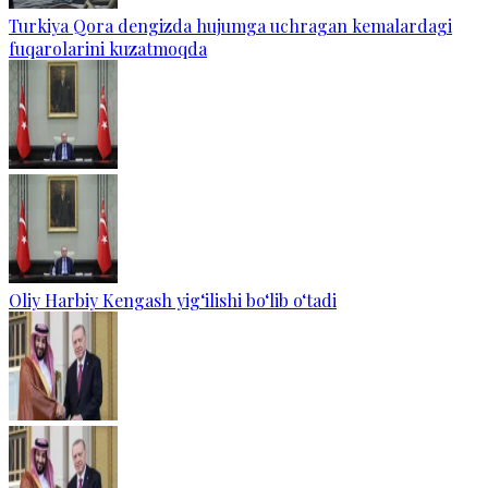
Turkiya Qora dengizda hujumga uchragan kemalardagi
fuqarolarini kuzatmoqda
Oliy Harbiy Kengash yig‘ilishi bo‘lib o‘tadi