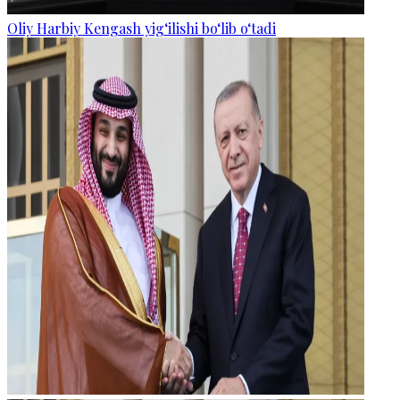
Oliy Harbiy Kengash yig‘ilishi bo‘lib o‘tadi