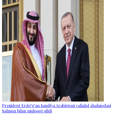
Prezident Erdo‘g‘an Saudiya Arabistoni valiahd shahzodasi
Salmon bilan muloqot qildi