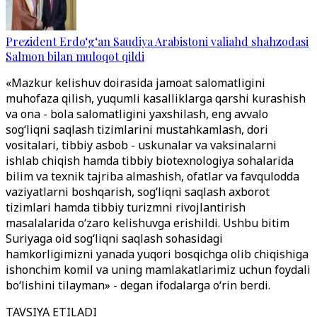
Prezident Erdo‘g‘an Saudiya Arabistoni valiahd shahzodasi
Salmon bilan muloqot qildi
«Mazkur kelishuv doirasida jamoat salomatligini
muhofaza qilish, yuqumli kasalliklarga qarshi kurashish
va ona - bola salomatligini yaxshilash, eng avvalo
sog‘liqni saqlash tizimlarini mustahkamlash, dori
vositalari, tibbiy asbob - uskunalar va vaksinalarni
ishlab chiqish hamda tibbiy biotexnologiya sohalarida
bilim va texnik tajriba almashish, ofatlar va favqulodda
vaziyatlarni boshqarish, sog‘liqni saqlash axborot
tizimlari hamda tibbiy turizmni rivojlantirish
masalalarida o‘zaro kelishuvga erishildi. Ushbu bitim
Suriyaga oid sog‘liqni saqlash sohasidagi
hamkorligimizni yanada yuqori bosqichga olib chiqishiga
ishonchim komil va uning mamlakatlarimiz uchun foydali
bo‘lishini tilayman» - degan ifodalarga o‘rin berdi.
TAVSIYA ETILADI