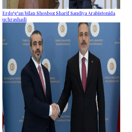
Erdo‘g‘an bilan Shoxboz Sharif Saudiya Arabistonida
uchrashadi