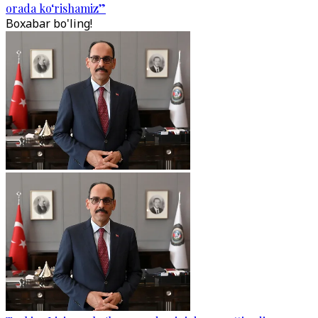
orada ko‘rishamiz”
Boxabar bo'ling!