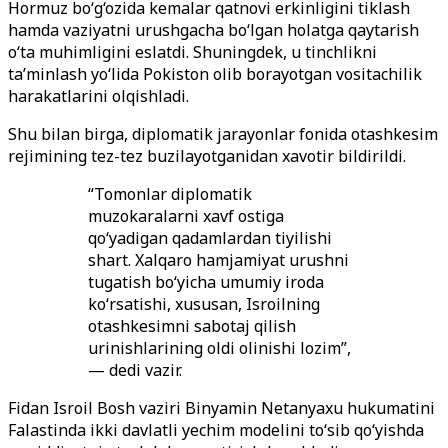
Hormuz bo‘g‘ozida kemalar qatnovi erkinligini tiklash
hamda vaziyatni urushgacha bo‘lgan holatga qaytarish
o‘ta muhimligini eslatdi. Shuningdek, u tinchlikni
ta’minlash yo‘lida Pokiston olib borayotgan vositachilik
harakatlarini olqishladi.
Shu bilan birga, diplomatik jarayonlar fonida otashkesim
rejimining tez-tez buzilayotganidan xavotir bildirildi.
“Tomonlar diplomatik
muzokaralarni xavf ostiga
qo‘yadigan qadamlardan tiyilishi
shart. Xalqaro hamjamiyat urushni
tugatish bo‘yicha umumiy iroda
ko‘rsatishi, xususan, Isroilning
otashkesimni sabotaj qilish
urinishlarining oldi olinishi lozim”,
— dedi vazir.
Fidan Isroil Bosh vaziri Binyamin Netanyaxu hukumatini
Falastinda ikki davlatli yechim modelini to‘sib qo‘yishda