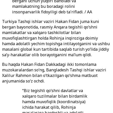
bergani uchun yuqori baholadi va
mamlakatning bu boradagi rolini
insonparvarlik fidoyiligi deb ta'rifladi. / AA
Turkiya Tashqi ishlar vaziri Hakan Fidan juma kuni
bergan bayonotida, rasmiy Anqara tegishli qo‘shni
mamlakatlar va xalqaro tashkilotlar bilan
muvofiqlashtirgan holda Rohinja inqiroziga doimiy
hamda adolatli yechim topishga intilayotganini va ushbu
masalani global kun tartibida saqlab turish yo‘lida jiddiy
sa’y-harakatlar olib borayotganini ma’lum qildi.
Bu haqda Hakan Fidan Dakkadagi ikki tomonlama
muzokaralardan so‘ng, Bangladesh Tashqi ishlar vaziri
Xalilur Rahmon bilan o‘tkazilgan qo‘shma matbuot
anjumanida so‘z ochdi.
“Biz tegishli qo‘shni davlatlar va
xalqaro tuzilmalar bilan birdamlik
hamda muvofiqlik (koordinatsiya)
ichida harakat qilib, Rohinja
masalasiga bardoshli va adolatli