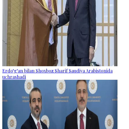
Erdo‘g‘an bilan Shoxboz Sharif Saudiya Arabistonida
uchrashadi