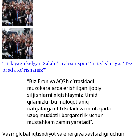
Turkiyaga kelgan Salah “Trabzonspor” muxlislariga: “Tez
orada ko‘rishamiz”
“Biz Eron va AQSh o‘rtasidagi
muzokaralarda erishilgan ijobiy
siljishlarni olqishlaymiz. Umid
qilamizki, bu muloqot aniq
natijalarga olib keladi va mintaqada
uzoq muddatli barqarorlik uchun
mustahkam zamin yaratadi”.
Vazir global iqtisodiyot va energiya xavfsizligi uchun