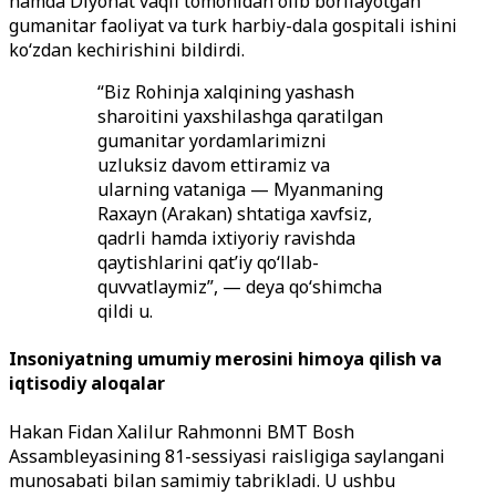
hamda Diyonat vaqfi tomonidan olib borilayotgan
gumanitar faoliyat va turk harbiy-dala gospitali ishini
ko‘zdan kechirishini bildirdi.
“Biz Rohinja xalqining yashash
sharoitini yaxshilashga qaratilgan
gumanitar yordamlarimizni
uzluksiz davom ettiramiz va
ularning vataniga — Myanmaning
Raxayn (Arakan) shtatiga xavfsiz,
qadrli hamda ixtiyoriy ravishda
qaytishlarini qat’iy qo‘llab-
quvvatlaymiz”, — deya qo‘shimcha
qildi u.
Insoniyatning umumiy merosini himoya qilish va
iqtisodiy aloqalar
Hakan Fidan Xalilur Rahmonni BMT Bosh
Assambleyasining 81-sessiyasi raisligiga saylangani
munosabati bilan samimiy tabrikladi. U ushbu