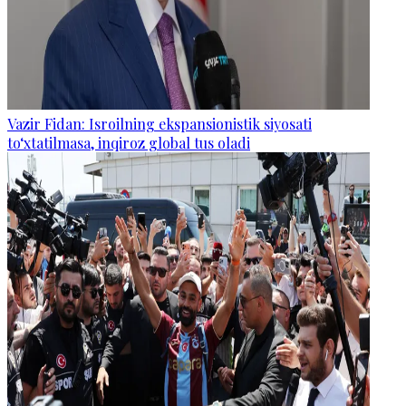
Vazir Fidan: Isroilning ekspansionistik siyosati
to‘xtatilmasa, inqiroz global tus oladi