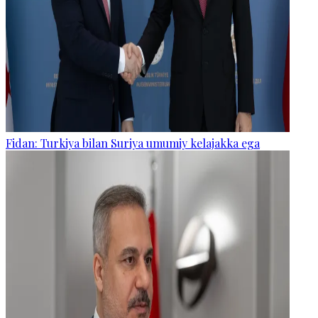
Fidan: Turkiya bilan Suriya umumiy kelajakka ega