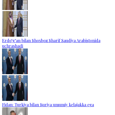
Erdo‘g‘an bilan Shoxboz Sharif Saudiya Arabistonida
uchrashadi
Fidan: Turkiya bilan Suriya umumiy kelajakka ega