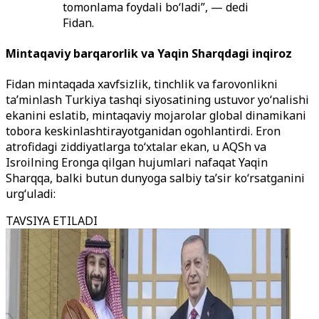
tomonlama foydali bo‘ladi”, — dedi
Fidan.
Mintaqaviy barqarorlik va Yaqin Sharqdagi inqiroz
Fidan mintaqada xavfsizlik, tinchlik va farovonlikni
ta’minlash Turkiya tashqi siyosatining ustuvor yo‘nalishi
ekanini eslatib, mintaqaviy mojarolar global dinamikani
tobora keskinlashtirayotganidan ogohlantirdi. Eron
atrofidagi ziddiyatlarga to‘xtalar ekan, u AQSh va
Isroilning Eronga qilgan hujumlari nafaqat Yaqin
Sharqqa, balki butun dunyoga salbiy ta’sir ko‘rsatganini
urg‘uladi:
TAVSIYA ETILADI