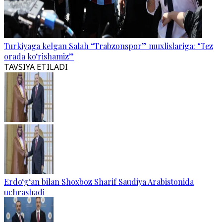
Turkiyaga kelgan Salah “Trabzonspor” muxlislariga: “Tez
orada ko‘rishamiz”
TAVSIYA ETILADI
Erdo‘g‘an bilan Shoxboz Sharif Saudiya Arabistonida
uchrashadi