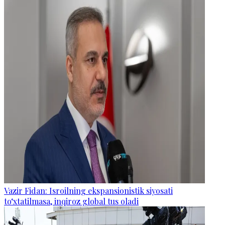
Vazir Fidan: Isroilning ekspansionistik siyosati
to‘xtatilmasa, inqiroz global tus oladi