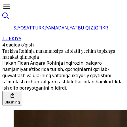
SIYOSAT
TURKIYA
MADANIYAT
BU QIZIQ
FIKR
TURKIYA
4 daqiqa o'qish
Turkiya Rohinja muammosiga adolatli yechim topishga
harakat qilmoqda
Hakan Fidan Anqara Rohinja inqirozini xalqaro
hamjamiyat e’tiborida tutish, qochqinlarni qo‘llab-
quvvatlash va ularning vataniga ixtiyoriy qaytishini
ta’minlash uchun xalqaro tashkilotlar bilan hamkorlikda
ish olib borayotganini bildirdi.
Ulashing