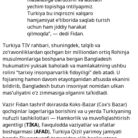
yechim topishga intilyapmiz.
Turkiya bu inqirozni xalqaro
hamjamiyat e’tiborida saqlab turish
uchun ham jiddiy harakat
qilmoqda”, — dedi Fidan.
Turkiya TIV rahbari, shuningdek, ta’qib va
zo‘ravonliklardan qochgan bir milliondan ortiq Rohinja
musulmonlariga boshpana bergan Bangladesh
hukumatini yuksak baholadi va mamlakatning ushbu
rolini “tarixiy insonparvarlik fidoyiligi” deb atadi. U
fojianing hamon davom etayotganidan afsusda ekanini
bildirib, Bangladesh butun insoniyat nomidan ulkan
mas’uliyatni o‘z zimmasiga olganini ta’kidladi.
Vazir Fidan tashrif doirasida Koks-Bazar (Cox's Bazar)
qochqinlar lagerlariga borishini va u yerda Turkiyaning
nufuzli tashkilotlari — Hamkorlik va muvofiqlashtirish
agentligi (
TİKA
), Favqulodda vaziyatlar va ofatlar
boshqarmasi (
AFAD
), Turkiya Qizil yarimoy jamiyati