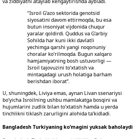
va ziddiyatni ataylab kengaytirishda aybladi.
“Isroil G‘azo sektorida genotsid
siyosatini davom ettirmoqda, bu esa
butun insoniyat vijdonida chuqur
yaralar qoldirdi. Quddus va G‘arbiy
Sohilda har kuni ikki davlatli
yechimga qarshi yangi noqonuniy
choralar ko‘rilmoqda. Bugun xalqaro
hamjamiyatning bosh ustuvorligi —
Isroil tajovuzini to‘xtatish va
mintaqadagi urush holatiga barham
berishdan iborat”.
U, shuningdek, Liviya emas, aynan Livan ssenariysi
bo‘yicha Isroilning ushbu mamlakatga bosqini va
hujumlarini zudlik bilan to‘xtatish hamda u yerda
tinchlikni tiklash zarurligini alohida ta’kidladi.
Bangladesh Turkiyaning ko‘magini yuksak baholaydi