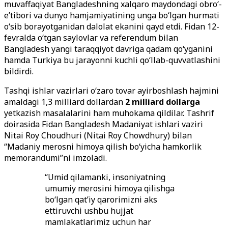
muvaffaqiyat Bangladeshning xalqaro maydondagi obro‘-
e’tibori va dunyo hamjamiyatining unga bo‘lgan hurmati
o‘sib borayotganidan dalolat ekanini qayd etdi. Fidan 12-
fevralda o‘tgan saylovlar va referendum bilan
Bangladesh yangi taraqqiyot davriga qadam qo‘yganini
hamda Turkiya bu jarayonni kuchli qo‘llab-quvvatlashini
bildirdi.
Tashqi ishlar vazirlari o‘zaro tovar ayirboshlash hajmini
amaldagi 1,3 milliard dollardan
2 milliard dollarga
yetkazish masalalarini ham muhokama qildilar. Tashrif
doirasida Fidan Bangladesh Madaniyat ishlari vaziri
Nitai Roy Choudhuri (Nitai Roy Chowdhury) bilan
“Madaniy merosni himoya qilish bo‘yicha hamkorlik
memorandumi”ni imzoladi.
“Umid qilamanki, insoniyatning
umumiy merosini himoya qilishga
bo‘lgan qat’iy qarorimizni aks
ettiruvchi ushbu hujjat
mamlakatlarimiz uchun har