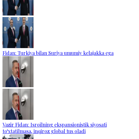
Fidan: Turkiya bilan Suriya umumiy kelajakka ega
Vazir Fidan: Isroilning ekspansionistik siyosati
to‘xtatilmasa, inqiroz global tus oladi