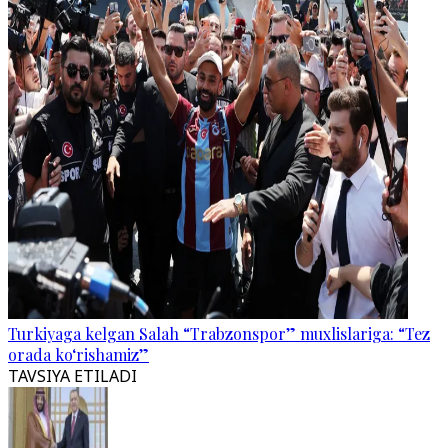
Turkiyaga kelgan Salah “Trabzonspor” muxlislariga: “Tez
orada ko‘rishamiz”
TAVSIYA ETILADI