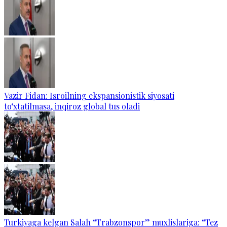
Vazir Fidan: Isroilning ekspansionistik siyosati
to‘xtatilmasa, inqiroz global tus oladi
Turkiyaga kelgan Salah “Trabzonspor” muxlislariga: “Tez