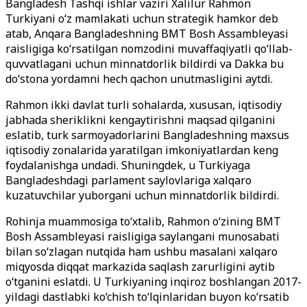
Bangladesh Tashqi ishlar vaziri Xalilur Rahmon
Turkiyani o‘z mamlakati uchun strategik hamkor deb
atab, Anqara Bangladeshning BMT Bosh Assambleyasi
raisligiga ko‘rsatilgan nomzodini muvaffaqiyatli qo‘llab-
quvvatlagani uchun minnatdorlik bildirdi va Dakka bu
do‘stona yordamni hech qachon unutmasligini aytdi.
Rahmon ikki davlat turli sohalarda, xususan, iqtisodiy
jabhada sheriklikni kengaytirishni maqsad qilganini
eslatib, turk sarmoyadorlarini Bangladeshning maxsus
iqtisodiy zonalarida yaratilgan imkoniyatlardan keng
foydalanishga undadi. Shuningdek, u Turkiyaga
Bangladeshdagi parlament saylovlariga xalqaro
kuzatuvchilar yuborgani uchun minnatdorlik bildirdi.
Rohinja muammosiga to‘xtalib, Rahmon o‘zining BMT
Bosh Assambleyasi raisligiga saylangani munosabati
bilan so‘zlagan nutqida ham ushbu masalani xalqaro
miqyosda diqqat markazida saqlash zarurligini aytib
o‘tganini eslatdi. U Turkiyaning inqiroz boshlangan 2017-
yildagi dastlabki ko‘chish to‘lqinlaridan buyon ko‘rsatib