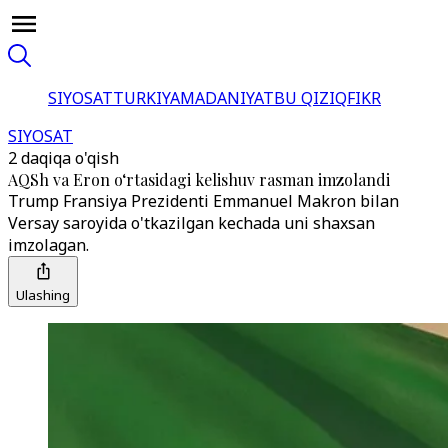
SIYOSAT
TURKIYA
MADANIYAT
BU QIZIQ
FIKR
SIYOSAT
2 daqiqa o'qish
AQSh va Eron o‘rtasidagi kelishuv rasman imzolandi
Trump Fransiya Prezidenti Emmanuel Makron bilan
Versay saroyida o'tkazilgan kechada uni shaxsan
imzolagan.
Ulashing