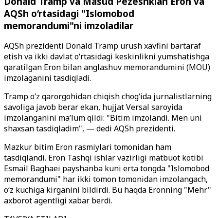
Donald Tramp va Masud Pezeshkian Eron va
AQSh o‘rtasidagi "Islomobod
memorandumi"ni imzoladilar
AQSh prezidenti Donald Tramp urush xavfini bartaraf
etish va ikki davlat o‘rtasidagi keskinlikni yumshatishga
qaratilgan Eron bilan anglashuv memorandumini (MOU)
imzolaganini tasdiqladi.
Tramp o‘z qarorgohidan chiqish chog‘ida jurnalistlarning
savoliga javob berar ekan, hujjat Versal saroyida
imzolanganini ma’lum qildi: "Bitim imzolandi. Men uni
shaxsan tasdiqladim", — dedi AQSh prezidenti.
Mazkur bitim Eron rasmiylari tomonidan ham
tasdiqlandi. Eron Tashqi ishlar vazirligi matbuot kotibi
Esmail Baghaei payshanba kuni erta tongda "Islomobod
memorandumi" har ikki tomon tomonidan imzolangach,
o‘z kuchiga kirganini bildirdi. Bu haqda Eronning "Mehr"
axborot agentligi xabar berdi.