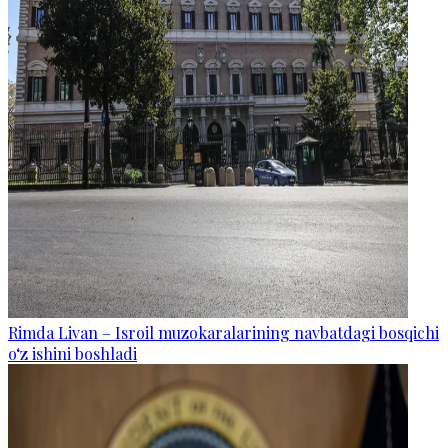
Rimda Livan – Isroil muzokaralarining navbatdagi bosqichi
o‘z ishini boshladi