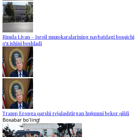
Rimda Livan – Isroil muzokaralarining navbatdagi bosqichi
o‘z ishini boshladi
Tramp Eronga qarshi rejalashtirgan hujumni bekor qildi
Boxabar bo'ling!