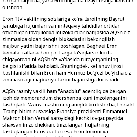
bo‘lgan taqdirda, yana 60 kungacha uzaytirishga kelishib
olishgan.
Eron TIV vakilining so‘zlariga ko‘ra, Isroilning Bayrut
janubiga hujumlari va mintaqaviy tahdidlar ortidan
o‘tkazilgan favqulodda muzokaralar natijasida AQSh o‘z
zimmasiga olgan dengiz blokadasini bekor qilish
majburiyatini bajarishni boshlagan. Baghaei Eron
kemalari allaqachon portlarga to‘siqlarsiz kirib-
chiqayotganini AQSh o‘z va’dasida turayotganining
belgisi sifatida baholadi. Shuningdek, kelishuv ijrosi
boshlanishi bilan Eron ham Hormuz bo‘g‘ozi bo‘yicha o‘z
zimmasidagi majburiyatlarini bajarishga kirishadi.
AQSh rasmiy vakili ham "Anadolu" agentligiga bergan
izohida memorandum chorshanba kuni imzolanganini
tasdiqladi. "Axios" nashrining aniqlik kiritishicha, Donald
Tramp bitim nusxasiga Fransiya prezidenti Emmanuel
Makron bilan Versal saroyidagi kechki ovqat paytida
shaxsan imzo chekkan. Imzolangan hujjatning
tasdiqlangan fotosuratlari esa Eron tomoni va