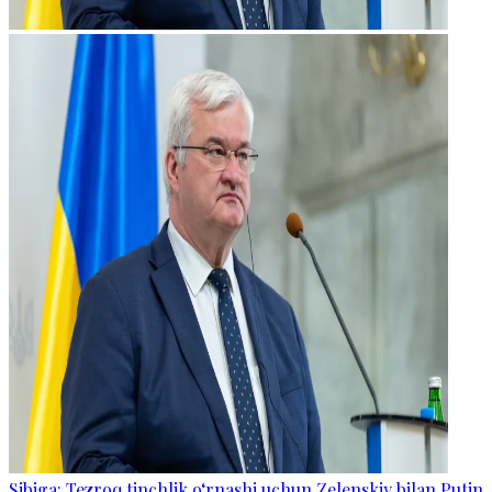
Sibiga: Tezroq tinchlik o‘rnashi uchun Zelenskiy bilan Putin