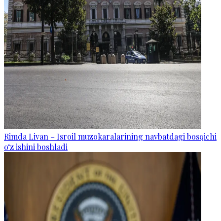
Rimda Livan – Isroil muzokaralarining navbatdagi bosqichi
o‘z ishini boshladi