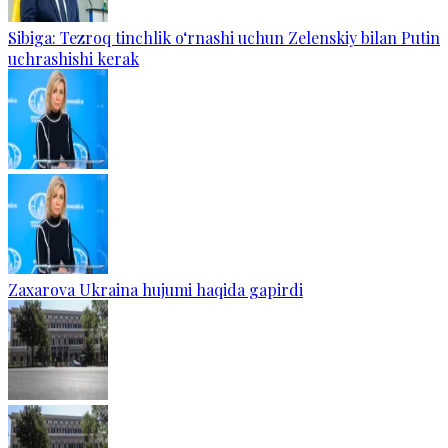
Sibiga: Tezroq tinchlik o‘rnashi uchun Zelenskiy bilan Putin
uchrashishi kerak
Zaxarova Ukraina hujumi haqida gapirdi