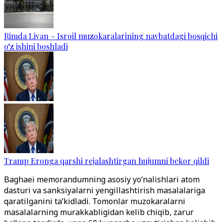
Rimda Livan – Isroil muzokaralarining navbatdagi bosqichi
o‘z ishini boshladi
Tramp Eronga qarshi rejalashtirgan hujumni bekor qildi
Baghaei memorandumning asosiy yo‘nalishlari atom
dasturi va sanksiyalarni yengillashtirish masalalariga
qaratilganini ta’kidladi. Tomonlar muzokaralarni
masalalarning murakkabligidan kelib chiqib, zarur