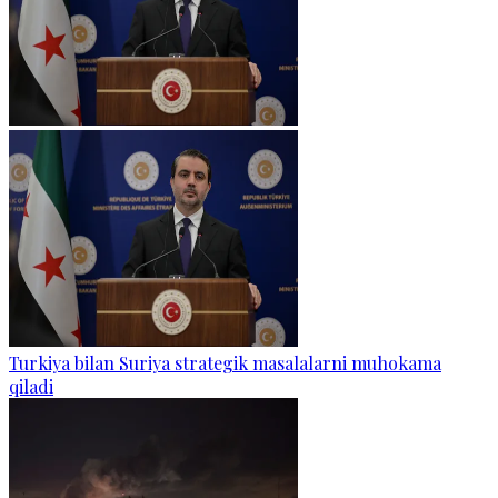
Turkiya bilan Suriya strategik masalalarni muhokama
qiladi