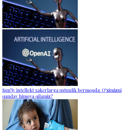
Sun’iy intellekt xakerlarga ustunlik bermoqda: O‘zimizni
qanday himoya qilamiz?