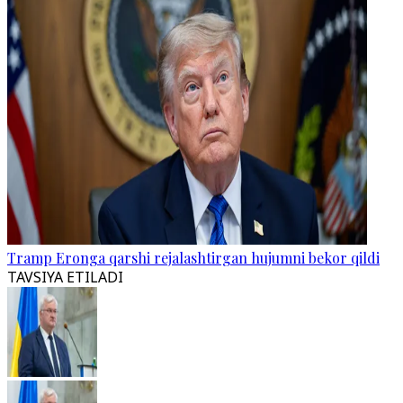
Tramp Eronga qarshi rejalashtirgan hujumni bekor qildi
TAVSIYA ETILADI