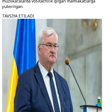
muzokaralarda vositachilik qilgan mamlakatlarga
yuborilgan.
TAVSIYA ETILADI