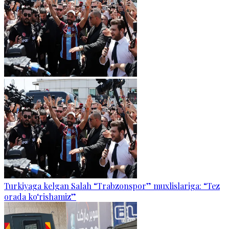
Turkiyaga kelgan Salah “Trabzonspor” muxlislariga: “Tez
orada ko‘rishamiz”