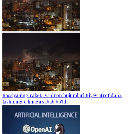
Rossiyaning raketa va dron hujumlari Kiyev atrofida 14
kishining o‘limiga sabab bo‘ldi