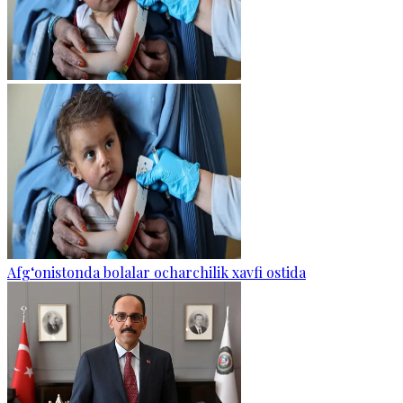
Afg‘onistonda bolalar ocharchilik xavfi ostida