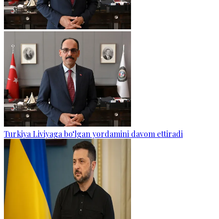
Turkiya Liviyaga bo‘lgan yordamini davom ettiradi