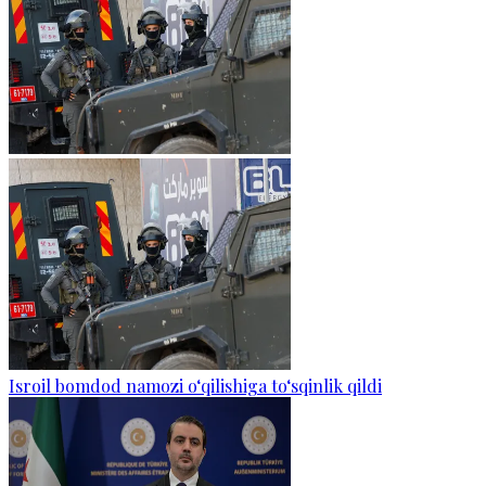
Isroil bomdod namozi o‘qilishiga to‘sqinlik qildi