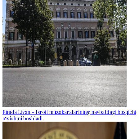
Rimda Livan – Isroil muzokaralarining navbatdagi bosqichi
o‘z ishini boshladi