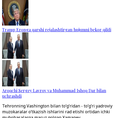
Tramp Eronga qarshi rejalashtirgan hujumni bekor qildi
Aroqchi Sergey Lavrov va Muhammad Ishoq Dar bilan
uchrashdi
Tehronning Vashington bilan to‘g‘ridan - to‘g‘ri yadroviy
muzokaralar o‘tkazish ishlarini rad etishi ortidan ichki
mubohasalarga maruz qolgan Xamaney,