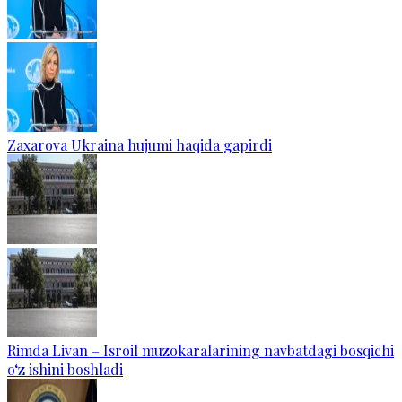
Zaxarova Ukraina hujumi haqida gapirdi
Rimda Livan – Isroil muzokaralarining navbatdagi bosqichi
o‘z ishini boshladi