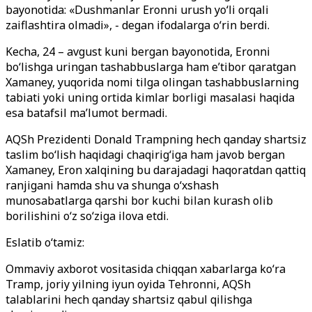
bayonotida: «Dushmanlar Eronni urush yo‘li orqali
zaiflashtira olmadi», - degan ifodalarga o‘rin berdi.
Kecha, 24 – avgust kuni bergan bayonotida, Eronni
bo‘lishga uringan tashabbuslarga ham e’tibor qaratgan
Xamaney, yuqorida nomi tilga olingan tashabbuslarning
tabiati yoki uning ortida kimlar borligi masalasi haqida
esa batafsil ma’lumot bermadi.
AQSh Prezidenti Donald Trampning hech qanday shartsiz
taslim bo‘lish haqidagi chaqirig‘iga ham javob bergan
Xamaney, Eron xalqining bu darajadagi haqoratdan qattiq
ranjigani hamda shu va shunga o‘xshash
munosabatlarga qarshi bor kuchi bilan kurash olib
borilishini o‘z so‘ziga ilova etdi.
Eslatib o‘tamiz:
Ommaviy axborot vositasida chiqqan xabarlarga ko‘ra
Tramp, joriy yilning iyun oyida Tehronni, AQSh
talablarini hech qanday shartsiz qabul qilishga