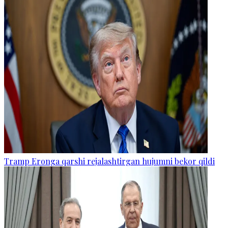
Tramp Eronga qarshi rejalashtirgan hujumni bekor qildi