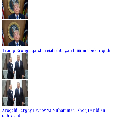
Tramp Eronga qarshi rejalashtirgan hujumni bekor qildi
Aroqchi Sergey Lavrov va Muhammad Ishoq Dar bilan
uchrashdi