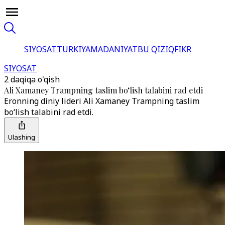
SIYOSAT
TURKIYA
MADANIYAT
BU QIZIQ
FIKR
SIYOSAT
2 daqiqa o'qish
Ali Xamaney Trampning taslim bo‘lish talabini rad etdi
Eronning diniy lideri Ali Xamaney Trampning taslim
bo‘lish talabini rad etdi.
Ulashing