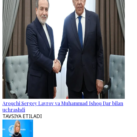
Aroqchi Sergey Lavrov va Muhammad Ishoq Dar bilan
uchrashdi
TAVSIYA ETILADI