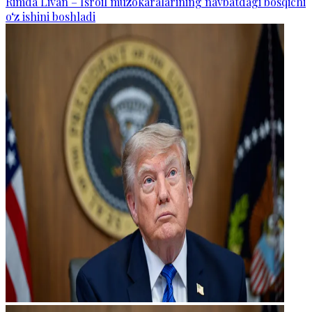
Rimda Livan – Isroil muzokaralarining navbatdagi bosqichi
o‘z ishini boshladi