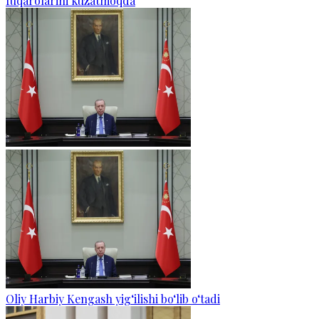
fuqarolarini kuzatmoqda
Oliy Harbiy Kengash yig‘ilishi bo‘lib o‘tadi