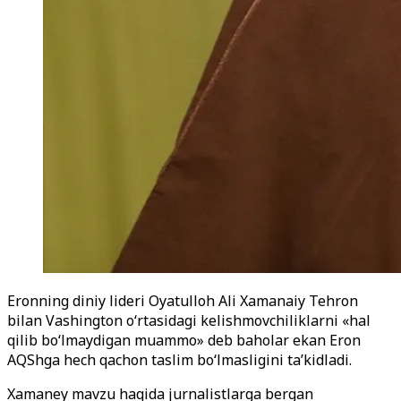
Eronning diniy lideri Oyatulloh Ali Xamanaiy Tehron
bilan Vashington o‘rtasidagi kelishmovchiliklarni «hal
qilib bo‘lmaydigan muammo» deb baholar ekan Eron
AQShga hech qachon taslim bo‘lmasligini ta’kidladi.
Xamaney mavzu haqida jurnalistlarga bergan