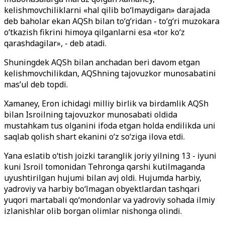
kelishmovchiliklarni «hal qilib bo‘lmaydigan» darajada
deb baholar ekan AQSh bilan to‘g‘ridan - to‘g‘ri muzokara
o‘tkazish fikrini himoya qilganlarni esa «tor ko‘z
qarashdagilar», - deb atadi.
Shuningdek AQSh bilan anchadan beri davom etgan
kelishmovchilikdan, AQShning tajovuzkor munosabatini
mas’ul deb topdi.
Xamaney, Eron ichidagi milliy birlik va birdamlik AQSh
bilan Isroilning tajovuzkor munosabati oldida
mustahkam tus olganini ifoda etgan holda endilikda uni
saqlab qolish shart ekanini o
‘z so‘ziga ilova etdi.
Yana eslatib o‘tish joizki taranglik joriy yilning 13 - iyuni
kuni Isroil tomonidan Tehronga qarshi kutilmaganda
uyushtirilgan hujumi bilan avj oldi. Hujumda harbiy,
yadroviy va harbiy bo‘lmagan obyektlardan tashqari
yuqori martabali qo‘mondonlar va yadroviy sohada ilmiy
izlanishlar olib borgan olimlar nishonga olindi.