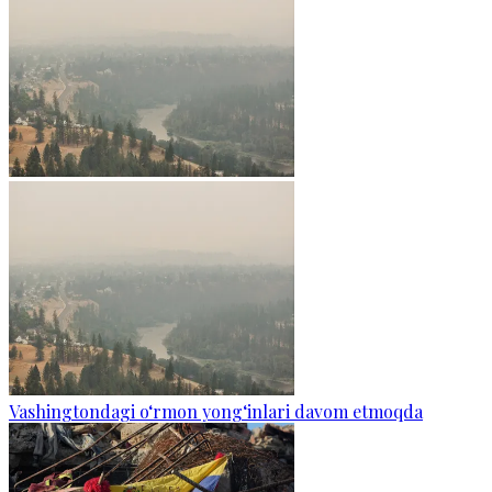
Vashingtondagi o‘rmon yong‘inlari davom etmoqda