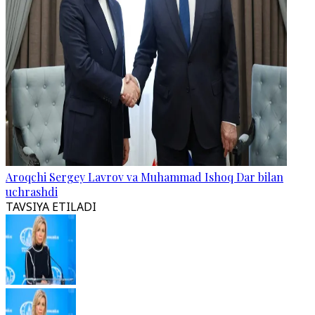
Aroqchi Sergey Lavrov va Muhammad Ishoq Dar bilan
uchrashdi
TAVSIYA ETILADI