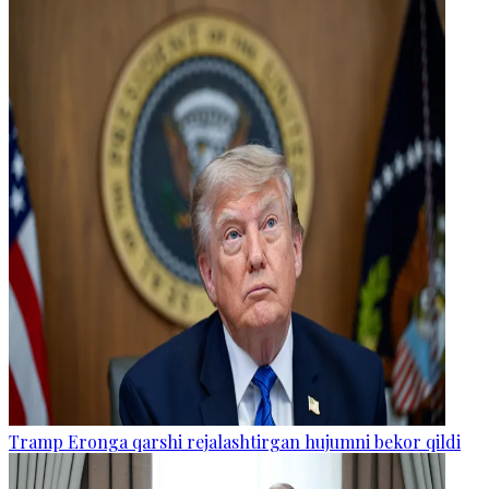
Tramp Eronga qarshi rejalashtirgan hujumni bekor qildi