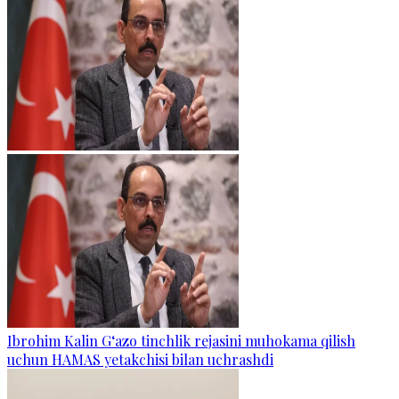
Ibrohim Kalin G‘azo tinchlik rejasini muhokama qilish
uchun HAMAS yetakchisi bilan uchrashdi