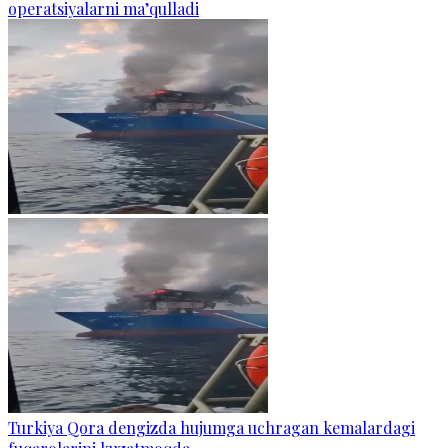
operatsiyalarni ma’qulladi
Turkiya Qora dengizda hujumga uchragan kemalardagi