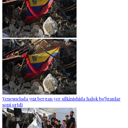
Venesuelada yuz bergan yer silkinishida halok bo‘lganlar
soni ortdi