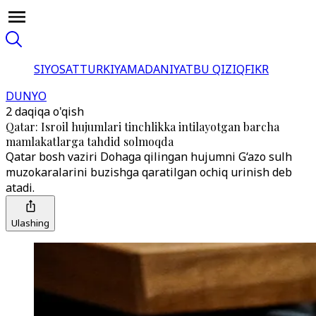
SIYOSAT
TURKIYA
MADANIYAT
BU QIZIQ
FIKR
DUNYO
2 daqiqa o'qish
Qatar: Isroil hujumlari tinchlikka intilayotgan barcha
mamlakatlarga tahdid solmoqda
Qatar bosh vaziri Dohaga qilingan hujumni G‘azo sulh
muzokaralarini buzishga qaratilgan ochiq urinish deb
atadi.
Ulashing