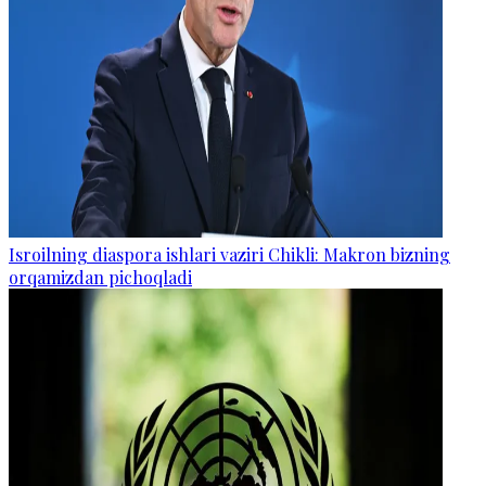
Isroilning diaspora ishlari vaziri Chikli: Makron bizning
orqamizdan pichoqladi