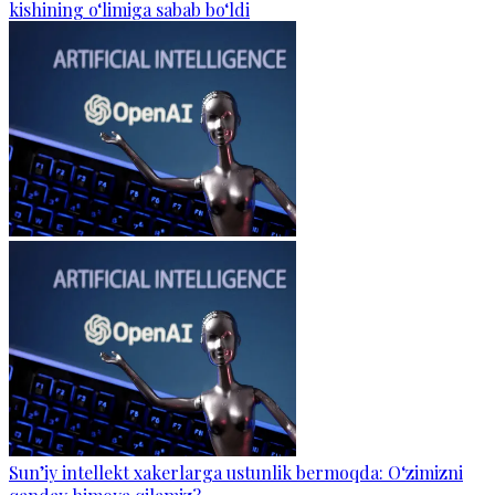
kishining o‘limiga sabab bo‘ldi
Sun’iy intellekt xakerlarga ustunlik bermoqda: O‘zimizni