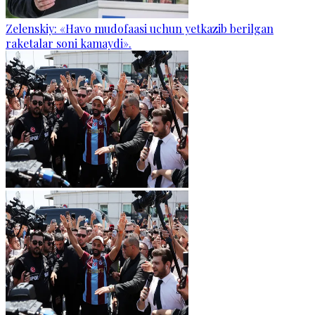
Zelenskiy: «Havo mudofaasi uchun yetkazib berilgan
raketalar soni kamaydi».