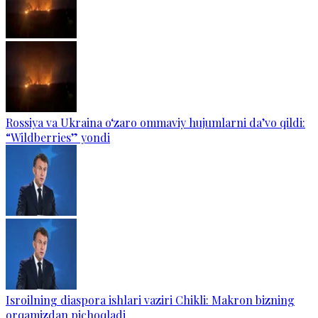
Rossiya va Ukraina o‘zaro ommaviy hujumlarni da’vo qildi:
“Wildberries” yondi
Isroilning diaspora ishlari vaziri Chikli: Makron bizning
orqamizdan pichoqladi