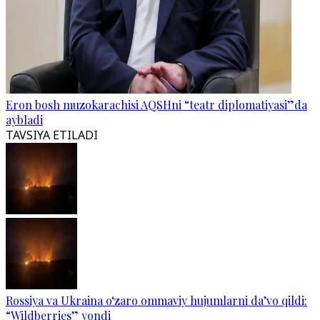
Eron bosh muzokarachisi AQSHni “teatr diplomatiyasi”da
aybladi
TAVSIYA ETILADI
Rossiya va Ukraina o‘zaro ommaviy hujumlarni da’vo qildi:
“Wildberries” yondi