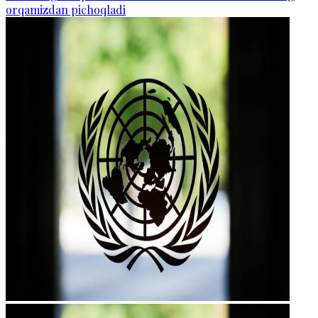
orqamizdan pichoqladi