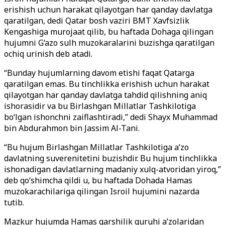
erishish uchun harakat qilayotgan har qanday davlatga
qaratilgan, dedi Qatar bosh vaziri BMT Xavfsizlik
Kengashiga murojaat qilib, bu haftada Dohaga qilingan
hujumni G‘azo sulh muzokaralarini buzishga qaratilgan
ochiq urinish deb atadi.
“Bunday hujumlarning davom etishi faqat Qatarga
qaratilgan emas. Bu tinchlikka erishish uchun harakat
qilayotgan har qanday davlatga tahdid qilishning aniq
ishorasidir va bu Birlashgan Millatlar Tashkilotiga
bo‘lgan ishonchni zaiflashtiradi,” dedi Shayx Muhammad
bin Abdurahmon bin Jassim Al-Tani.
“Bu hujum Birlashgan Millatlar Tashkilotiga a’zo
davlatning suverenitetini buzishdir. Bu hujum tinchlikka
ishonadigan davlatlarning madaniy xulq-atvoridan yiroq,”
deb qo‘shimcha qildi u, bu haftada Dohada Hamas
muzokarachilariga qilingan Isroil hujumini nazarda
tutib.
Mazkur hujumda Hamas qarshilik guruhi a’zolaridan