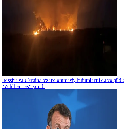
Rossiya va Ukraina o‘zaro ommaviy hujumlarni da’vo qildi:
“Wildberries” yondi