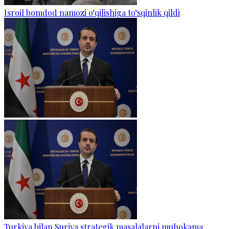
Isroil bomdod namozi o‘qilishiga to‘sqinlik qildi
Turkiya bilan Suriya strategik masalalarni muhokama