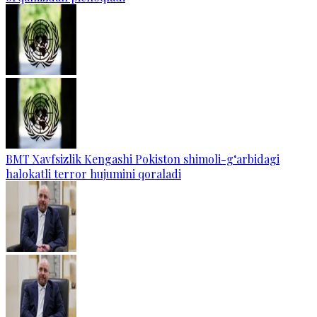
BMT Xavfsizlik Kengashi Pokiston shimoli-g‘arbidagi
halokatli terror hujumini qoraladi