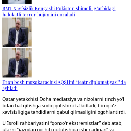
BMT Xavfsizlik Kengashi Pokiston shimoli-g‘arbidagi
halokatli terror hujumini qoraladi
Eron bosh muzokarachisi AQSHni “teatr diplomatiyasi”da
aybladi
Qatar yetakchisi Doha mediatsiya va nizolarni tinch yo‘l
bilan hal qilishga sodiq qolishini ta’kidladi, biroq o‘z
xavfsizligiga tahdidlarni qabul qilmasligini ogohlantirdi.
U Isroil rahbariyatini “qonxo‘r ekstremistlar” deb atab,
ularni “jazodan qochib qutulishiga ishonadigan” va