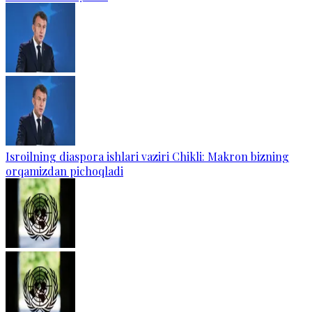
Isroilning diaspora ishlari vaziri Chikli: Makron bizning
orqamizdan pichoqladi