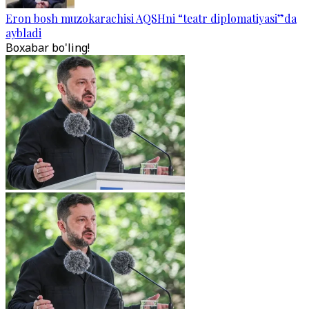
Eron bosh muzokarachisi AQSHni “teatr diplomatiyasi”da
aybladi
Boxabar bo'ling!