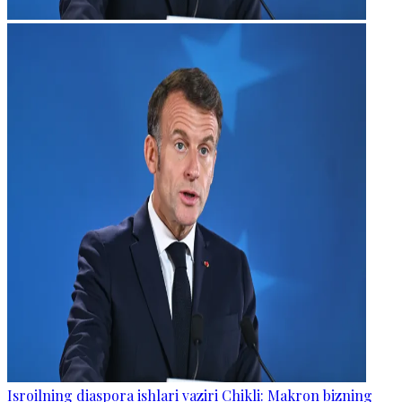
Isroilning diaspora ishlari vaziri Chikli: Makron bizning