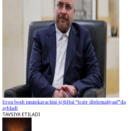
Eron bosh muzokarachisi AQSHni “teatr diplomatiyasi”da
aybladi
TAVSIYA ETILADI