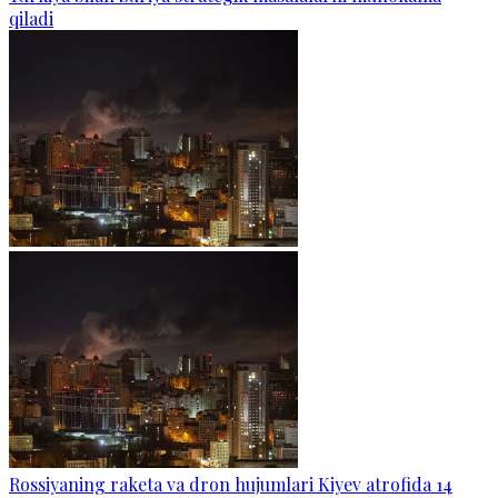
qiladi
Rossiyaning raketa va dron hujumlari Kiyev atrofida 14