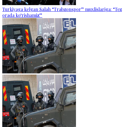
Turkiyaga kelgan Salah “Trabzonspor” muxlislariga: “Tez
orada ko‘rishamiz”