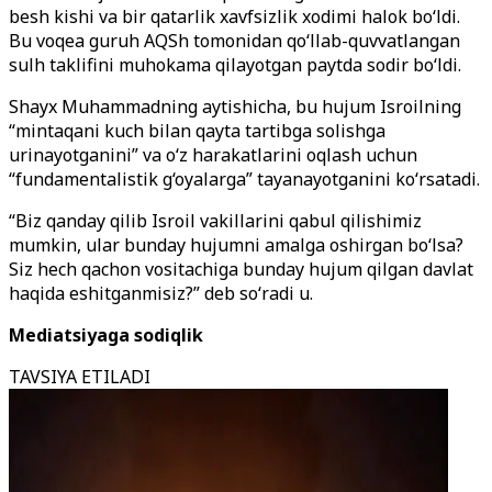
besh kishi va bir qatarlik xavfsizlik xodimi halok bo‘ldi.
Bu voqea guruh AQSh tomonidan qo‘llab-quvvatlangan
sulh taklifini muhokama qilayotgan paytda sodir bo‘ldi.
Shayx Muhammadning aytishicha, bu hujum Isroilning
“mintaqani kuch bilan qayta tartibga solishga
urinayotganini” va o‘z harakatlarini oqlash uchun
“fundamentalistik g‘oyalarga” tayanayotganini ko‘rsatadi.
“Biz qanday qilib Isroil vakillarini qabul qilishimiz
mumkin, ular bunday hujumni amalga oshirgan bo‘lsa?
Siz hech qachon vositachiga bunday hujum qilgan davlat
haqida eshitganmisiz?” deb so‘radi u.
Mediatsiyaga sodiqlik
TAVSIYA ETILADI