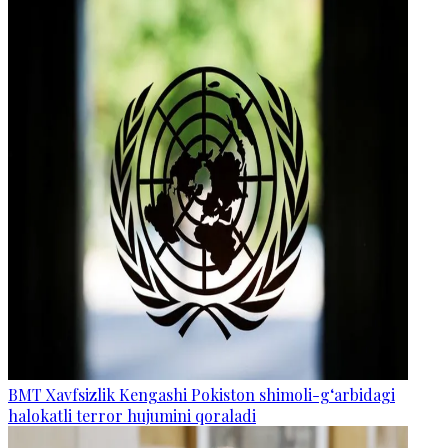
BMT Xavfsizlik Kengashi Pokiston shimoli-g‘arbidagi
halokatli terror hujumini qoraladi