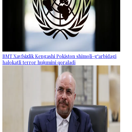
BMT Xavfsizlik Kengashi Pokiston shimoli-g‘arbidagi
halokatli terror hujumini qoraladi