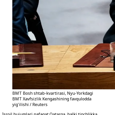
BMT Bosh shtab-kvartirasi, Nyu-Yorkdagi
BMT Xavfsizlik Kengashining favqulodda
yig'ilishi / Reuters
Isroil hujumlari nafaqat Qatarga, balki tinchlikka