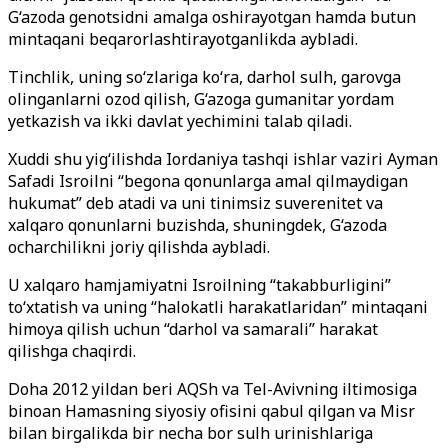
G‘azoda genotsidni amalga oshirayotgan hamda butun
mintaqani beqarorlashtirayotganlikda aybladi.
Tinchlik, uning so‘zlariga ko‘ra, darhol sulh, garovga
olinganlarni ozod qilish, G‘azoga gumanitar yordam
yetkazish va ikki davlat yechimini talab qiladi.
Xuddi shu yig‘ilishda Iordaniya tashqi ishlar vaziri Ayman
Safadi Isroilni “begona qonunlarga amal qilmaydigan
hukumat” deb atadi va uni tinimsiz suverenitet va
xalqaro qonunlarni buzishda, shuningdek, G‘azoda
ocharchilikni joriy qilishda aybladi.
U xalqaro hamjamiyatni Isroilning “takabburligini”
to‘xtatish va uning “halokatli harakatlaridan” mintaqani
himoya qilish uchun “darhol va samarali” harakat
qilishga chaqirdi.
Doha 2012 yildan beri AQSh va Tel-Avivning iltimosiga
binoan Hamasning siyosiy ofisini qabul qilgan va Misr
bilan birgalikda bir necha bor sulh urinishlariga