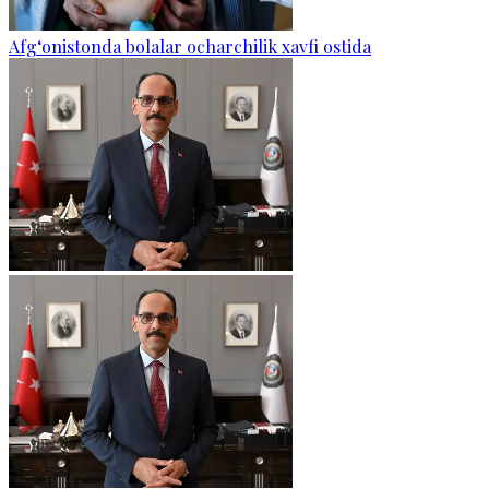
Afg‘onistonda bolalar ocharchilik xavfi ostida