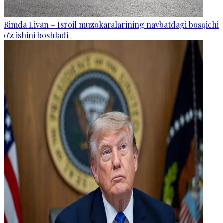
Rimda Livan – Isroil muzokaralarining navbatdagi bosqichi
o‘z ishini boshladi