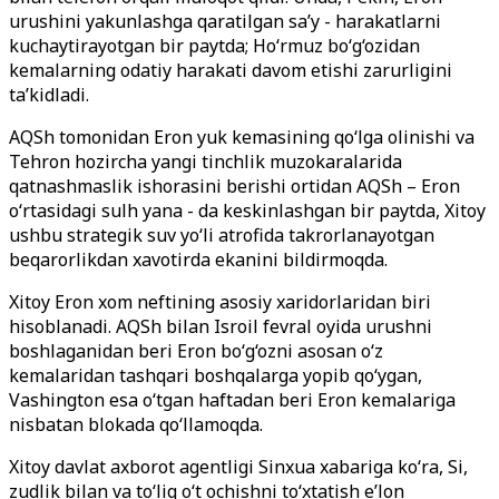
urushini yakunlashga qaratilgan sa’y - harakatlarni
kuchaytirayotgan bir paytda; Ho‘rmuz bo‘g‘ozidan
kemalarning odatiy harakati davom etishi zarurligini
ta’kidladi.
AQSh tomonidan Eron yuk kemasining qo‘lga olinishi va
Tehron hozircha yangi tinchlik muzokaralarida
qatnashmaslik ishorasini berishi ortidan AQSh – Eron
o‘rtasidagi sulh yana - da keskinlashgan bir paytda, Xitoy
ushbu strategik suv yo‘li atrofida takrorlanayotgan
beqarorlikdan xavotirda ekanini bildirmoqda.
Xitoy Eron xom neftining asosiy xaridorlaridan biri
hisoblanadi. AQSh bilan Isroil fevral oyida urushni
boshlaganidan beri Eron bo‘g‘ozni asosan o‘z
kemalaridan tashqari boshqalarga yopib qo‘ygan,
Vashington esa o‘tgan haftadan beri Eron kemalariga
nisbatan blokada qo‘llamoqda.
Xitoy davlat axborot agentligi Sinxua xabariga ko‘ra, Si,
zudlik bilan va to‘liq o‘t ochishni to‘xtatish e’lon