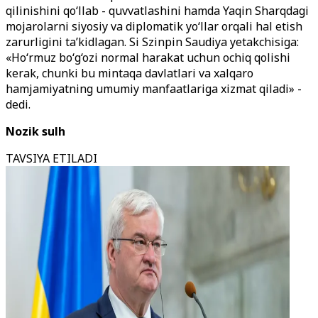
qilinishini qo‘llab - quvvatlashini hamda Yaqin Sharqdagi
mojarolarni siyosiy va diplomatik yo‘llar orqali hal etish
zarurligini ta’kidlagan. Si Szinpin Saudiya yetakchisiga:
«Ho‘rmuz bo‘g‘ozi normal harakat uchun ochiq qolishi
kerak, chunki bu mintaqa davlatlari va xalqaro
hamjamiyatning umumiy manfaatlariga xizmat qiladi» -
dedi.
Nozik sulh
TAVSIYA ETILADI