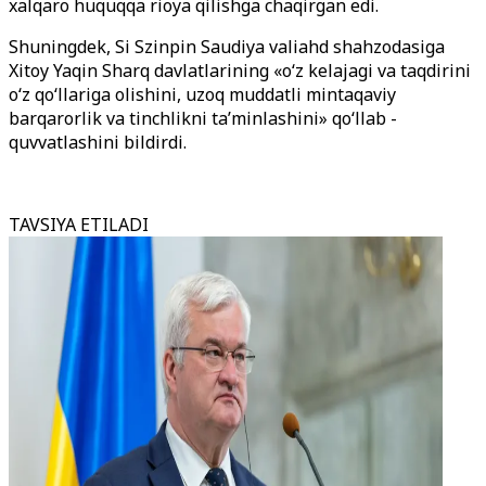
xalqaro huquqqa rioya qilishga chaqirgan edi.
Shuningdek, Si Szinpin Saudiya valiahd shahzodasiga
Xitoy Yaqin Sharq davlatlarining «o‘z kelajagi va taqdirini
o‘z qo‘llariga olishini, uzoq muddatli mintaqaviy
barqarorlik va tinchlikni ta’minlashini» qo‘llab -
quvvatlashini bildirdi.
TAVSIYA ETILADI