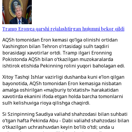
Tramp Eronga qarshi rejalashtirgan hujumni bekor qildi
AQSh tomonidan Eron kemasi qo‘lga olinishi ortidan
Vashington bilan Tehron o‘rtasidagi sulh taqdiri
borasidagi xavotirlar ortdi. Tramp ilgari Eronning
Pokistonda AQSh bilan o‘tkazilgan muzokaralarda
ishtirok etishida Pekinning rolini yuqori baholagan edi.
Xitoy Tashqi Ishlar vazirligi dushanba kuni e’lon qilgan
bayonotida, AQSh tomonidan Eron kemasiga nisbatan
amalga oshirilgan «majburiy to‘xtatish» harakatidan
xavotirda ekanini ifoda etgan holda barcha tomonlarni
sulh kelishuviga rioya qilishga chaqirdi.
Si Szinpinning Saudiya valiahd shahzodasi bilan suhbati
o‘tgan hafta Pekinda Abu - Dabi valiahd shahzodasi bilan
o‘tkazilgan uchrashuvdan keyin bo‘lib o‘tdi; unda u