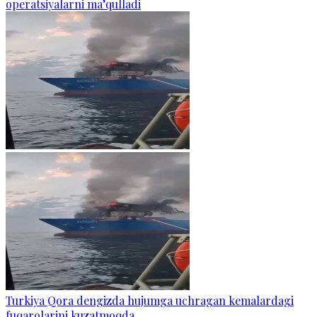
operatsiyalarni ma’qulladi
Turkiya Qora dengizda hujumga uchragan kemalardagi
fuqarolarini kuzatmoqda