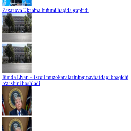
Zaxarova Ukraina hujumi haqida gapirdi
Rimda Livan – Isroil muzokaralarining navbatdagi bosqichi
o‘z ishini boshladi