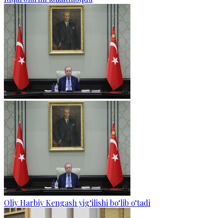
Oliy Harbiy Kengash yig‘ilishi bo‘lib o‘tadi