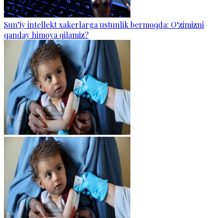
Sun’iy intellekt xakerlarga ustunlik bermoqda: O‘zimizni
qanday himoya qilamiz?