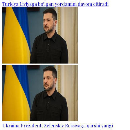
Turkiya Liviyaga bo‘lgan yordamini davom ettiradi
Ukraina Prezidenti Zelenskiy Rossiyaga qarshi yangi