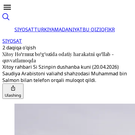
SIYOSAT
TURKIYA
MADANIYAT
BU QIZIQ
FIKR
SIYOSAT
2 daqiqa o'qish
Xitoy Ho‘rmuz bo‘g‘ozida odatiy harakatni qo‘llab -
quvvatlamoqda
Xitoy rahbari Si Szinpin dushanba kuni (20.04.2026)
Saudiya Arabistoni valiahd shahzodasi Muhammad bin
Salmon bilan telefon orqali muloqot qildi.
Ulashing