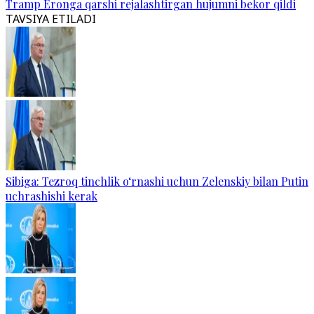
Tramp Eronga qarshi rejalashtirgan hujumni bekor qildi
TAVSIYA ETILADI
Sibiga: Tezroq tinchlik o‘rnashi uchun Zelenskiy bilan Putin
uchrashishi kerak