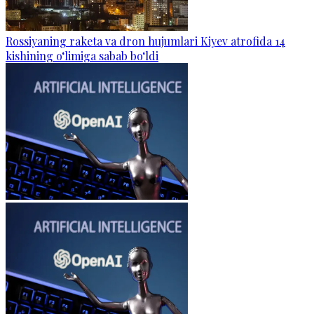
Rossiyaning raketa va dron hujumlari Kiyev atrofida 14
kishining o‘limiga sabab bo‘ldi