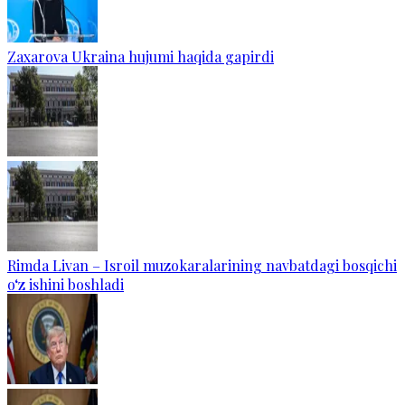
Zaxarova Ukraina hujumi haqida gapirdi
Rimda Livan – Isroil muzokaralarining navbatdagi bosqichi
o‘z ishini boshladi