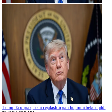
Tramp Eronga qarshi rejalashtirgan hujumni bekor qildi