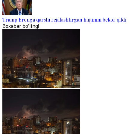
Tramp Eronga qarshi rejalashtirgan hujumni bekor qildi
Boxabar bo'ling!