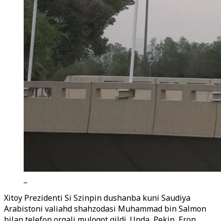
_
Xitoy Prezidenti Si Szinpin dushanba kuni Saudiya
Arabistoni valiahd shahzodasi Muhammad bin Salmon
bilan telefon orqali muloqot qildi. Unda, Pekin, Eron