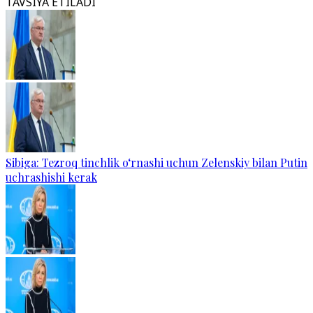
TAVSIYA ETILADI
Sibiga: Tezroq tinchlik o‘rnashi uchun Zelenskiy bilan Putin
uchrashishi kerak