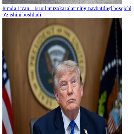
Rimda Livan – Isroil muzokaralarining navbatdagi bosqichi
o‘z ishini boshladi