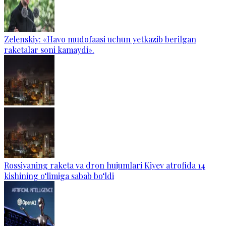
Zelenskiy: «Havo mudofaasi uchun yetkazib berilgan
raketalar soni kamaydi».
Rossiyaning raketa va dron hujumlari Kiyev atrofida 14
kishining o‘limiga sabab bo‘ldi