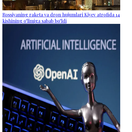
Rossiyaning raketa va dron hujumlari Kiyev atrofida 14
kishining o‘limiga sabab bo‘ldi