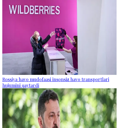
Rossiya havo mudofaasi insonsiz havo transportlari
hujumini qaytardi