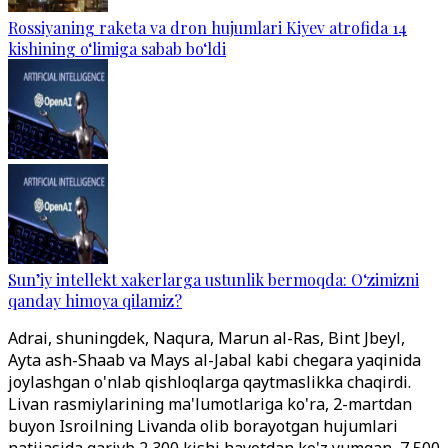
Rossiyaning raketa va dron hujumlari Kiyev atrofida 14
kishining o‘limiga sabab bo‘ldi
Sun’iy intellekt xakerlarga ustunlik bermoqda: O‘zimizni
qanday himoya qilamiz?
Adrai, shuningdek, Naqura, Marun al-Ras, Bint Jbeyl,
Ayta ash-Shaab va Mays al-Jabal kabi chegara yaqinida
joylashgan o'nlab qishloqlarga qaytmaslikka chaqirdi.
Livan rasmiylarining ma'lumotlariga ko'ra, 2-martdan
buyon Isroilning Livanda olib borayotgan hujumlari