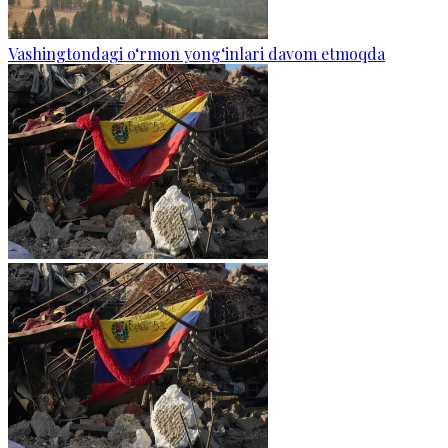
Vashingtondagi o‘rmon yong‘inlari davom etmoqda