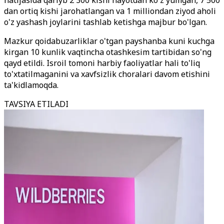
natijasida qariyb 2 300 kishi hayotdan ko'z yumgan, 7 500
dan ortiq kishi jarohatlangan va 1 milliondan ziyod aholi
o'z yashash joylarini tashlab ketishga majbur bo'lgan.
Mazkur qoidabuzarliklar o'tgan payshanba kuni kuchga
kirgan 10 kunlik vaqtincha otashkesim tartibidan so'ng
qayd etildi. Isroil tomoni harbiy faoliyatlar hali to'liq
to'xtatilmaganini va xavfsizlik choralari davom etishini
ta'kidlamoqda.
TAVSIYA ETILADI