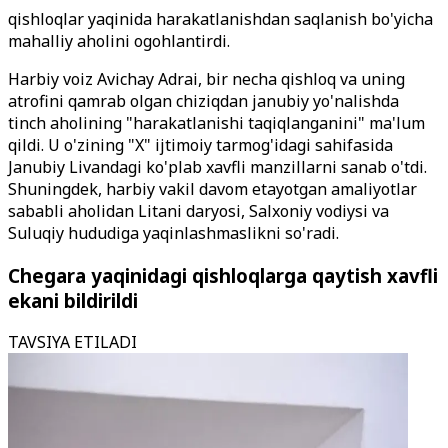
qishloqlar yaqinida harakatlanishdan saqlanish bo'yicha
mahalliy aholini ogohlantirdi.
Harbiy voiz Avichay Adrai, bir necha qishloq va uning
atrofini qamrab olgan chiziqdan janubiy yo'nalishda
tinch aholining "harakatlanishi taqiqlanganini" ma'lum
qildi. U o'zining "X" ijtimoiy tarmog'idagi sahifasida
Janubiy Livandagi ko'plab xavfli manzillarni sanab o'tdi.
Shuningdek, harbiy vakil davom etayotgan amaliyotlar
sababli aholidan Litani daryosi, Salxoniy vodiysi va
Suluqiy hududiga yaqinlashmaslikni so'radi.
Chegara yaqinidagi qishloqlarga qaytish xavfli
ekani bildirildi
TAVSIYA ETILADI