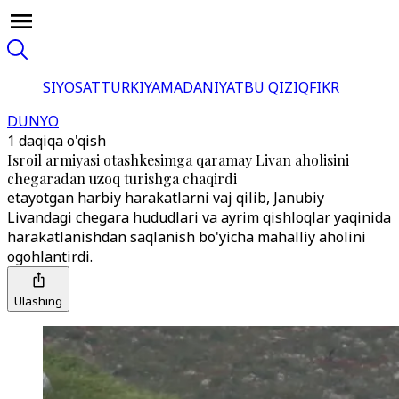
SIYOSAT
TURKIYA
MADANIYAT
BU QIZIQ
FIKR
DUNYO
1 daqiqa o'qish
Isroil armiyasi otashkesimga qaramay Livan aholisini
chegaradan uzoq turishga chaqirdi
etayotgan harbiy harakatlarni vaj qilib, Janubiy
Livandagi chegara hududlari va ayrim qishloqlar yaqinida
harakatlanishdan saqlanish bo'yicha mahalliy aholini
ogohlantirdi.
Ulashing