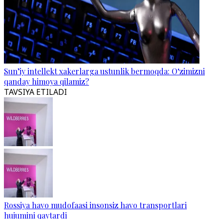
Sun’iy intellekt xakerlarga ustunlik bermoqda: O‘zimizni
qanday himoya qilamiz?
TAVSIYA ETILADI
Rossiya havo mudofaasi insonsiz havo transportlari
hujumini qaytardi