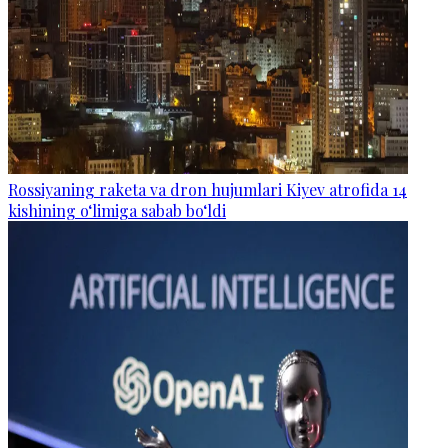
Rossiyaning raketa va dron hujumlari Kiyev atrofida 14
kishining o‘limiga sabab bo‘ldi