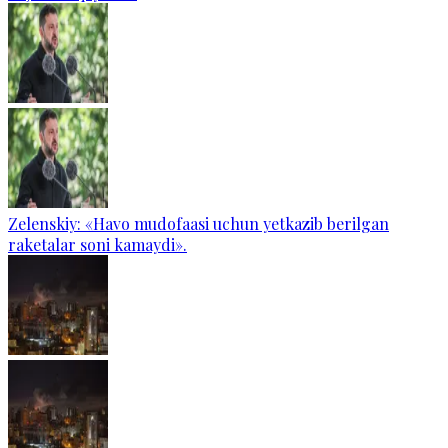
Zelenskiy: «Havo mudofaasi uchun yetkazib berilgan
raketalar soni kamaydi».