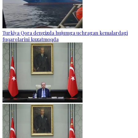
Turkiya Qora dengizda hujumga uchragan kemalardagi
fuqarolarini kuzatmoqda