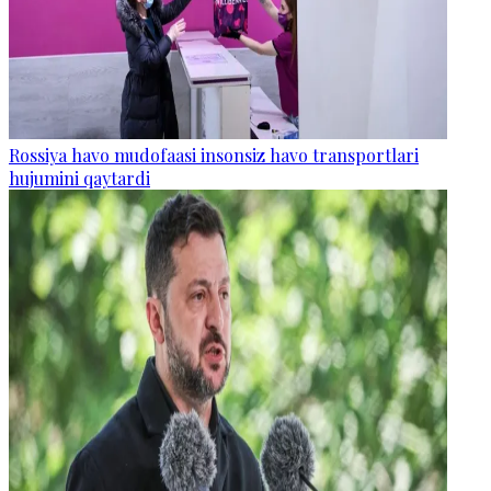
Rossiya havo mudofaasi insonsiz havo transportlari
hujumini qaytardi