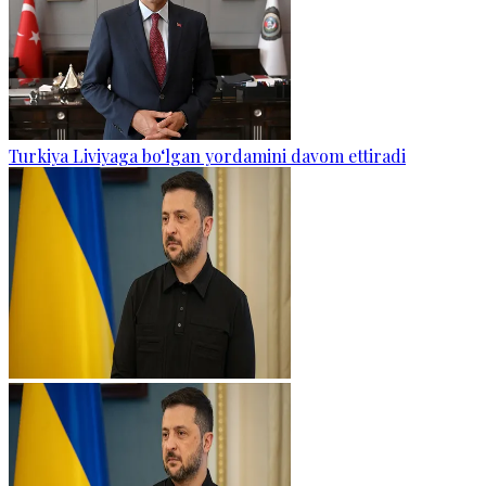
Turkiya Liviyaga bo‘lgan yordamini davom ettiradi