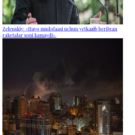
Zelenskiy: «Havo mudofaasi uchun yetkazib berilgan
raketalar soni kamaydi».