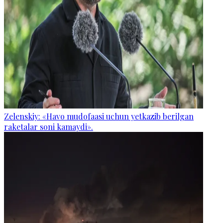
Zelenskiy: «Havo mudofaasi uchun yetkazib berilgan
raketalar soni kamaydi».