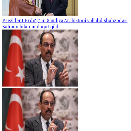
Prezident Erdo‘g‘an Saudiya Arabistoni valiahd shahzodasi
Salmon bilan muloqot qildi