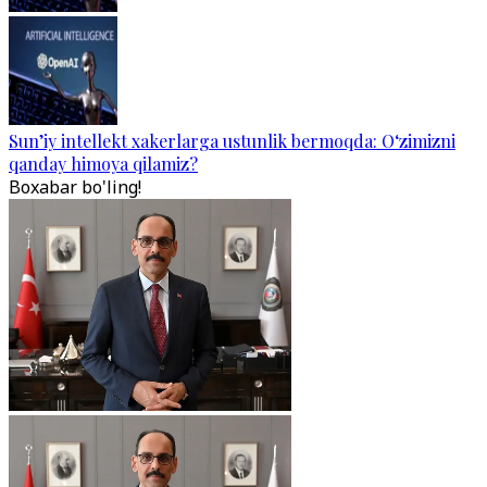
Sun’iy intellekt xakerlarga ustunlik bermoqda: O‘zimizni
qanday himoya qilamiz?
Boxabar bo'ling!