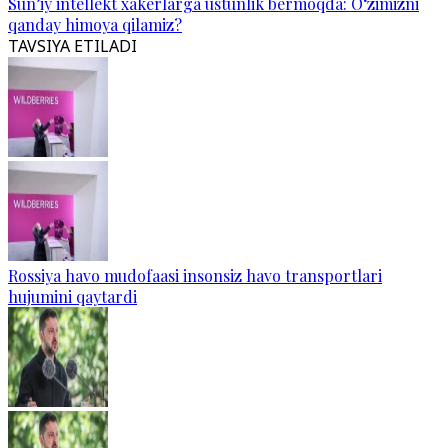
Sun’iy intellekt xakerlarga ustunlik bermoqda: O‘zimizni
qanday himoya qilamiz?
TAVSIYA ETILADI
Rossiya havo mudofaasi insonsiz havo transportlari
hujumini qaytardi