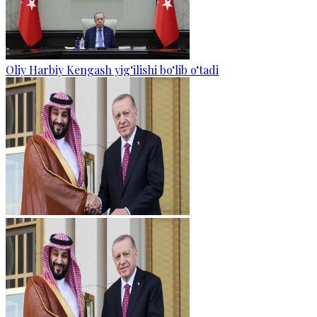
Oliy Harbiy Kengash yig‘ilishi bo‘lib o‘tadi