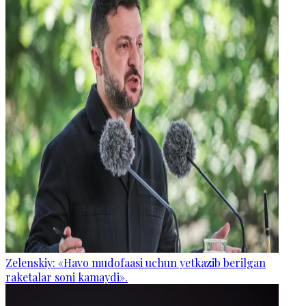
Zelenskiy: «Havo mudofaasi uchun yetkazib berilgan
raketalar soni kamaydi».