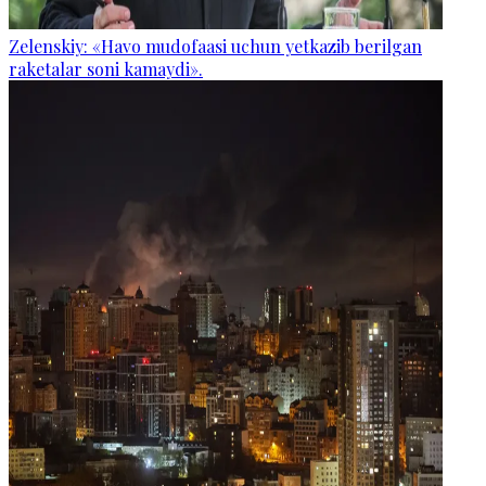
Zelenskiy: «Havo mudofaasi uchun yetkazib berilgan
raketalar soni kamaydi».