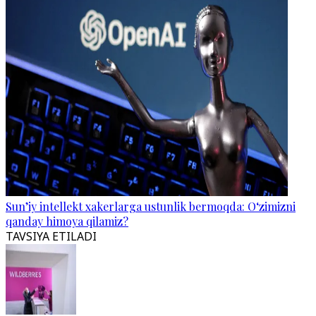
Sun’iy intellekt xakerlarga ustunlik bermoqda: O‘zimizni
qanday himoya qilamiz?
TAVSIYA ETILADI