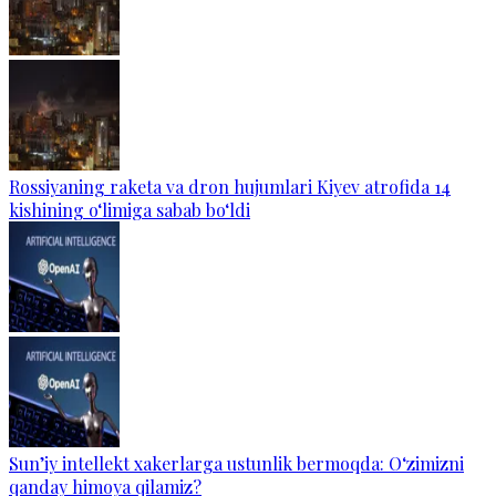
Rossiyaning raketa va dron hujumlari Kiyev atrofida 14
kishining o‘limiga sabab bo‘ldi
Sun’iy intellekt xakerlarga ustunlik bermoqda: O‘zimizni
qanday himoya qilamiz?