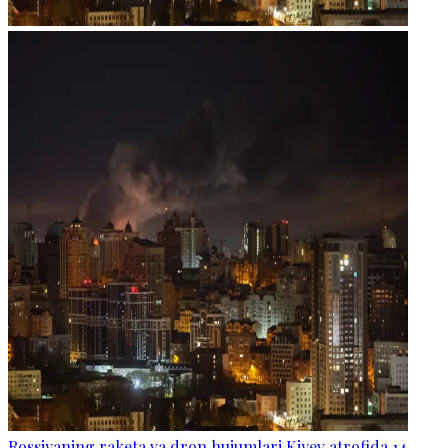
Rossiyaning raketa va dron hujumlari Kiyev atrofida 14