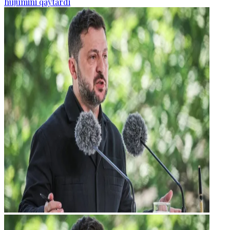
hujumini qaytardi