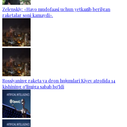
Zelenskiy: «Havo mudofaasi uchun yetkazib berilgan
raketalar soni kamaydi».
Rossiyaning raketa va dron hujumlari Kiyev atrofida 14
kishining o‘limiga sabab bo‘ldi