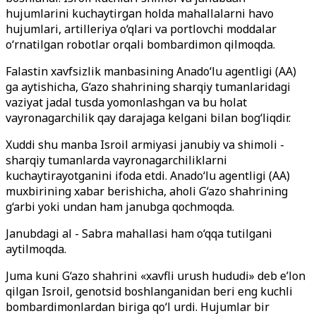
hujumlarini kuchaytirgan holda mahallalarni havo
hujumlari, artilleriya o‘qlari va portlovchi moddalar
o‘rnatilgan robotlar orqali bombardimon qilmoqda.
Falastin xavfsizlik manbasining Anado‘lu agentligi (AA)
ga aytishicha, G‘azo shahrining sharqiy tumanlaridagi
vaziyat jadal tusda yomonlashgan va bu holat
vayronagarchilik qay darajaga kelgani bilan bog‘liqdir.
Xuddi shu manba Isroil armiyasi janubiy va shimoli -
sharqiy tumanlarda vayronagarchiliklarni
kuchaytirayotganini ifoda etdi. Anado‘lu agentligi (AA)
muxbirining xabar berishicha, aholi G‘azo shahrining
g‘arbi yoki undan ham janubga qochmoqda.
Janubdagi al - Sabra mahallasi ham o‘qqa tutilgani
aytilmoqda.
Juma kuni G‘azo shahrini «xavfli urush hududi» deb e’lon
qilgan Isroil, genotsid boshlanganidan beri eng kuchli
bombardimonlardan biriga qo‘l urdi. Hujumlar bir