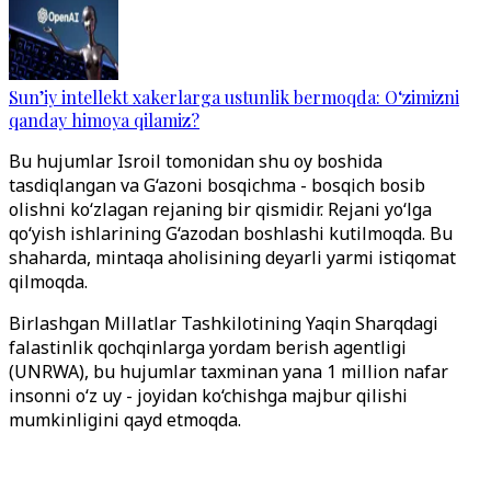
Sun’iy intellekt xakerlarga ustunlik bermoqda: O‘zimizni
qanday himoya qilamiz?
Bu hujumlar Isroil tomonidan shu oy boshida
tasdiqlangan va G‘azoni bosqichma - bosqich bosib
olishni ko‘zlagan rejaning bir qismidir. Rejani yo‘lga
qo‘yish ishlarining G‘azodan boshlashi kutilmoqda. Bu
shaharda, mintaqa aholisining deyarli yarmi istiqomat
qilmoqda.
Birlashgan Millatlar Tashkilotining Yaqin Sharqdagi
falastinlik qochqinlarga yordam berish agentligi
(UNRWA), bu hujumlar taxminan yana 1 million nafar
insonni o‘z uy - joyidan ko‘chishga majbur qilishi
mumkinligini qayd etmoqda.