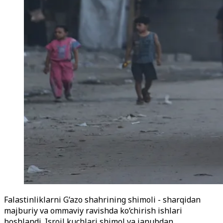
Falastinliklarni G‘azo shahrining shimoli - sharqidan
majburiy va ommaviy ravishda ko‘chirish ishlari
boshlandi. Isroil kuchlari shimol va janubdan