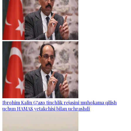
Ibrohim Kalin G‘azo tinchlik rejasini muhokama qilish
uchun HAMAS yetakchisi bilan uchrashdi