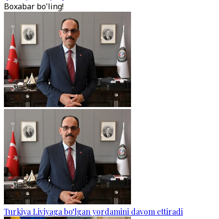
Boxabar bo'ling!
Turkiya Liviyaga bo‘lgan yordamini davom ettiradi