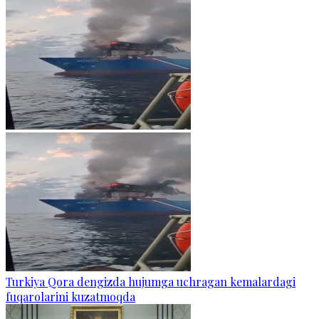
Turkiya Qora dengizda hujumga uchragan kemalardagi
fuqarolarini kuzatmoqda