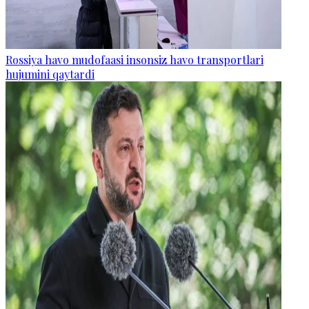
Rossiya havo mudofaasi insonsiz havo transportlari
hujumini qaytardi