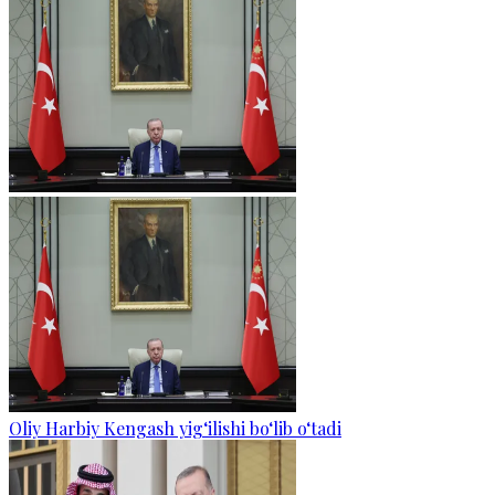
Oliy Harbiy Kengash yig‘ilishi bo‘lib o‘tadi