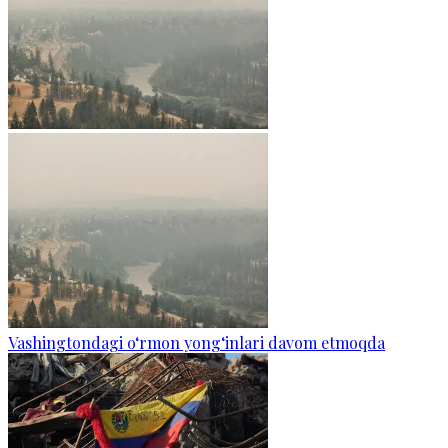
Vashingtondagi o‘rmon yong‘inlari davom etmoqda