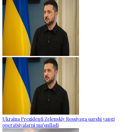
Ukraina Prezidenti Zelenskiy Rossiyaga qarshi yangi
operatsiyalarni ma’qulladi