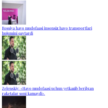
Rossiya havo mudofaasi insonsiz havo transportlari
hujumini qaytardi
Zelenskiy: «Havo mudofaasi uchun yetkazib berilgan
raketalar soni kamaydi».