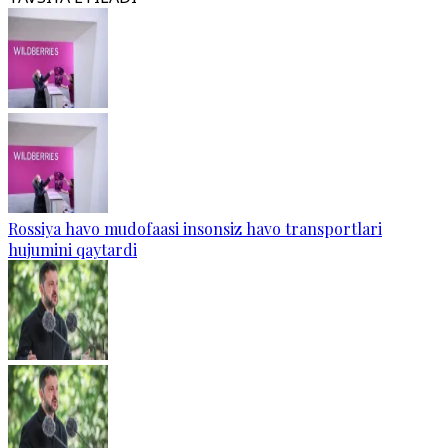
Rossiya havo mudofaasi insonsiz havo transportlari
hujumini qaytardi