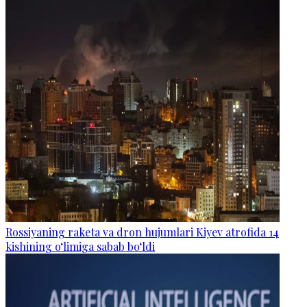
Rossiyaning raketa va dron hujumlari Kiyev atrofida 14
kishining o‘limiga sabab bo‘ldi