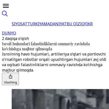
SIYOSAT
TURKIYA
MADANIYAT
BU QIZIQ
FIKR
DUNYO
2 daqiqa o'qish
Isroil hujumlari falastinliklarni ommaviy ravishda
ko‘chishga majbur qilmoqda
Isroilning havo hujumlari, artilleriya o‘qlari va portlovchi
o‘rnatilgan robotlar orqali uyushtirgan hujumlari avj oldi
va oqibati falastinliklarni ommaviy ravishda ko‘chishga
majbur qilmoqda.
Ulashing