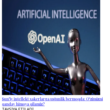
Sun’iy intellekt xakerlarga ustunlik bermoqda: O‘zimizni
qanday himoya qilamiz?
TAVSIYA ETILADI