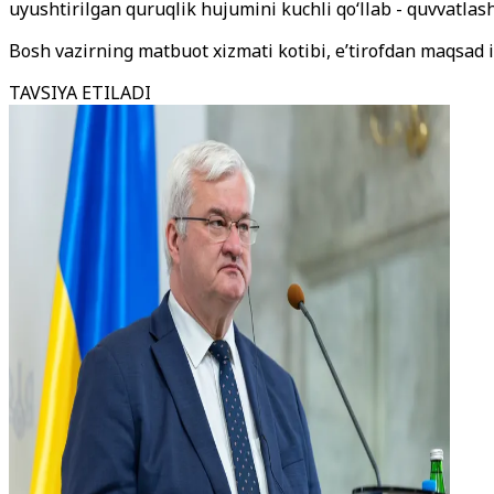
uyushtirilgan quruqlik hujumini kuchli qoʻllab - quvvatlash
Bosh vazirning matbuot xizmati kotibi, e’tirofdan maqsad ik
TAVSIYA ETILADI