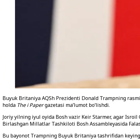
Buyuk Britaniya AQSh Prezidenti Donald Trampning rasmiy 
holda
The i Paper
gazetasi ma’lumot bo‘lishdi.
Joriy yilning iyul oyida Bosh vazir Keir Starmer, agar Isr
Birlashgan Millatlar Tashkiloti Bosh Assambleyasida Falasti
Bu bayonot Trampning Buyuk Britaniya tashrifidan keyingi