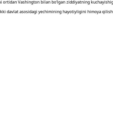
i ortidan Vashington bilan bo‘lgan ziddiyatning kuchayishiga 
ki davlat asosidagi yechimining hayotiyligini himoya qilish 