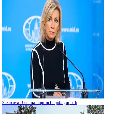
Zaxarova Ukraina hujumi haqida gapirdi