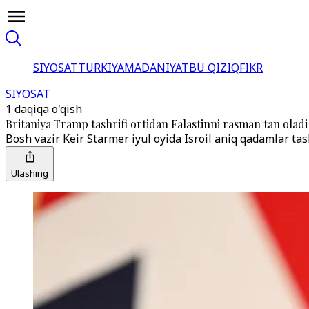
SIYOSAT
TURKIYA
MADANIYAT
BU QIZIQ
FIKR
SIYOSAT
1 daqiqa o'qish
Britaniya Tramp tashrifi ortidan Falastinni rasman tan oladi
Bosh vazir Keir Starmer iyul oyida Isroil aniq qadamlar ta
Ulashing