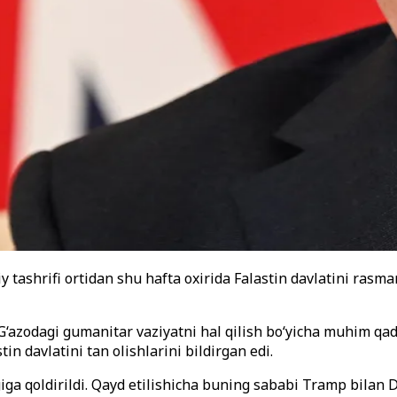
tashrifi ortidan shu hafta oxirida Falastin davlatini ras
oil G‘azodagi gumanitar vaziyatni hal qilish bo‘yicha muhim
n davlatini tan olishlarini bildirgan edi.
ga qoldirildi. Qayd etilishicha buning sababi Tramp bilan 