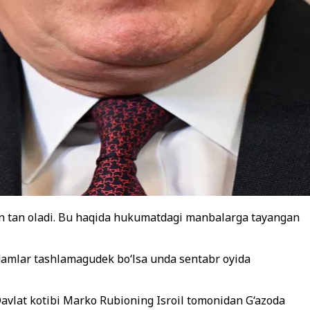
man tan oladi. Bu haqida hukumatdagi manbalarga tayangan
 qadamlar tashlamagudek bo‘lsa unda sentabr oyida
Davlat kotibi Marko Rubioning Isroil tomonidan G‘azoda