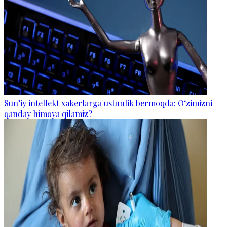
Sun’iy intellekt xakerlarga ustunlik bermoqda: O‘zimizni
qanday himoya qilamiz?