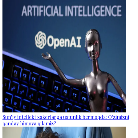
Sun’iy intellekt xakerlarga ustunlik bermoqda: O‘zimizni
qanday himoya qilamiz?