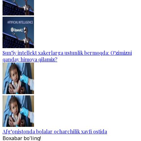
Sun’iy intellekt xakerlarga ustunlik bermoqda: O‘zimizni
qanday himoya qilamiz?
Afg‘onistonda bolalar ocharchilik xavfi ostida
Boxabar bo'ling!