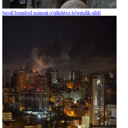
Isroil bomdod namozi o‘qilishiga to‘sqinlik qildi