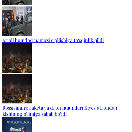
Isroil bomdod namozi o‘qilishiga to‘sqinlik qildi
Rossiyaning raketa va dron hujumlari Kiyev atrofida 14
kishining o‘limiga sabab bo‘ldi