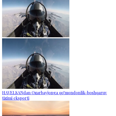
HAVELSANdan Ozarbayjonga qo‘mondonlik-boshqaruv
tizimi eksporti