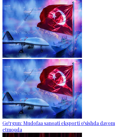
Go‘rgun: Mudofaa sanoati eksporti o‘sishda davom
etmoqda