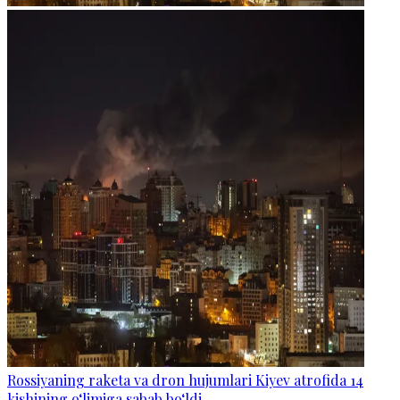
Rossiyaning raketa va dron hujumlari Kiyev atrofida 14
kishining o‘limiga sabab bo‘ldi