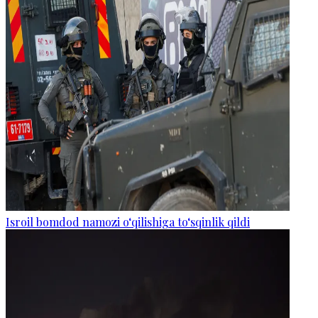
Isroil bomdod namozi o‘qilishiga to‘sqinlik qildi