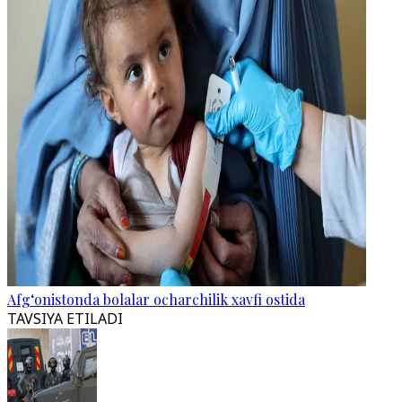
Afg‘onistonda bolalar ocharchilik xavfi ostida
TAVSIYA ETILADI