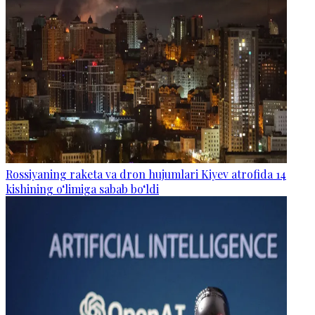
Rossiyaning raketa va dron hujumlari Kiyev atrofida 14
kishining o‘limiga sabab bo‘ldi