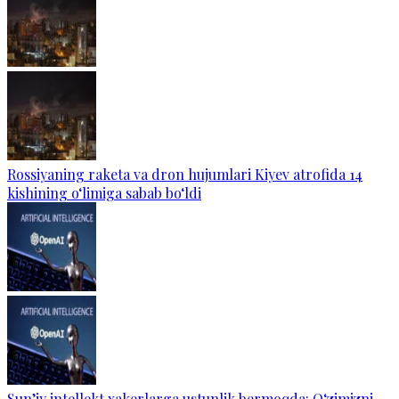
Rossiyaning raketa va dron hujumlari Kiyev atrofida 14
kishining o‘limiga sabab bo‘ldi
Sun’iy intellekt xakerlarga ustunlik bermoqda: O‘zimizni