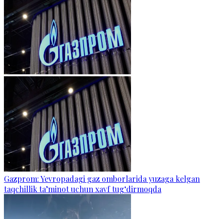
Gazprom: Yevropadagi gaz omborlarida yuzaga kelgan
taqchillik ta’minot uchun xavf tug‘dirmoqda