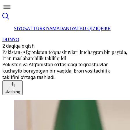
SIYOSAT
TURKIYA
MADANIYAT
BU QIZIQ
FIKR
DUNYO
2 daqiqa o'qish
Pakistan-Afg‘oniston to‘qnashuvlari kuchaygan bir paytda,
Iran maslahatchilik taklif qildi
Pokiston va Afg‘oniston o‘rtasidagi to‘qnashuvlar
kuchayib borayotgan bir vaqtda, Eron vositachilik
taklifini o‘rtaga tashladi.
Ulashing