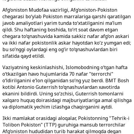
Afg‘oniston Mudofaa vazirligi, Afg‘oniston-Pokiston
chegarasi bo‘ylab Pokiston marralariga qarshi qaratilgan
javob amaliyotlari yarim tunda to‘xtatilganini ma’lum
qildi. Shu haftaning boshida, to‘rt soat davom etgan
chegara to‘qnashuvida kamida sakkiz nafar afg‘on askari
va ikki nafar pokistonlik askar hayotdan ko‘z yumgan edi;
bu so‘nggi oylardagi eng og‘ir to‘qnashuvlardan biri
sifatida qayd etildi.
Vaziyatning keskinlashishi, Islomobodning o‘tgan hafta
o‘tkazilgan havo hujumlarida 70 nafar "terrorchi"
o‘ldirilganini e’lon qilganidan so‘ng yuz berdi. BMT Bosh
kotibi Antonio Guterrish to‘qnashuvlardan xavotirda
ekanini bildirdi. Uning so‘zchisi, Guterrish tomonlarni
xalqaro huquq doirasidagi majburiyatlariga amal qilishga
va diplomatik yechim izlashga chaqirganini aytdi.
Ikki mamlakat orasidagi aloqalar, Pokistonning "Tehrik-i
Tolibon Pokiston" (TTP) guruhiga mansub terrorchilar
Afg‘oniston hududidan turib harakat qilmoqda degan