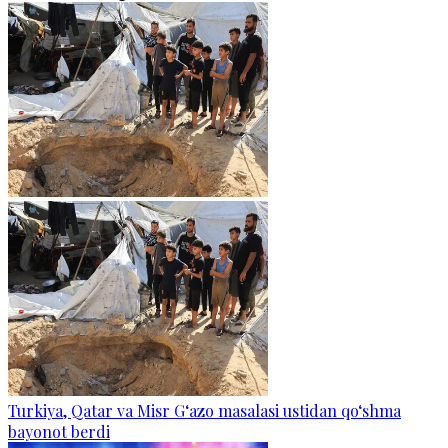
Turkiya, Qatar va Misr G‘azo masalasi ustidan qo‘shma
bayonot berdi