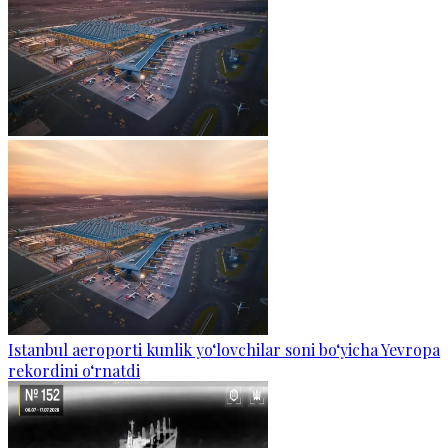
Istanbul aeroporti kunlik yo‘lovchilar soni bo‘yicha Yevropa
rekordini o‘rnatdi