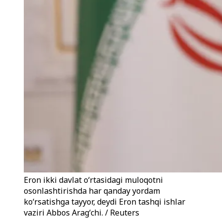
Eron ikki davlat oʻrtasidagi muloqotni
osonlashtirishda har qanday yordam
koʻrsatishga tayyor, deydi Eron tashqi ishlar
vaziri Abbos Aragʻchi. / Reuters