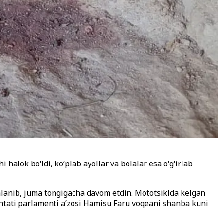
halok bo‘ldi, ko‘plab ayollar va bolalar esa o‘g‘irlab
lanib, juma tongigacha davom etdin. Mototsiklda kelgan
shtati parlamenti a’zosi Hamisu Faru voqeani shanba kuni