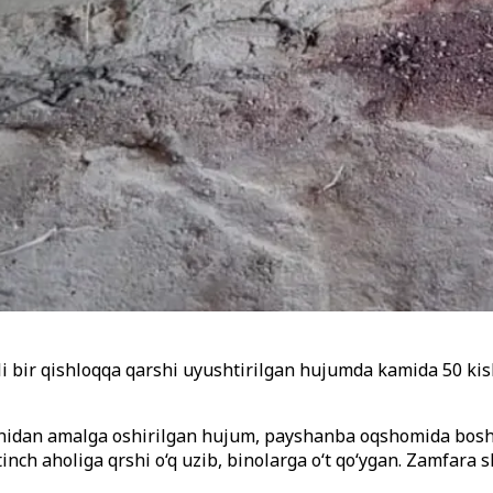
 bir qishloqqa qarshi uyushtirilgan hujumda kamida 50 kishi 
monidan amalga oshirilgan hujum, payshanba oqshomida bosh
nch aholiga qrshi o‘q uzib, binolarga o‘t qo‘ygan. Zamfara 