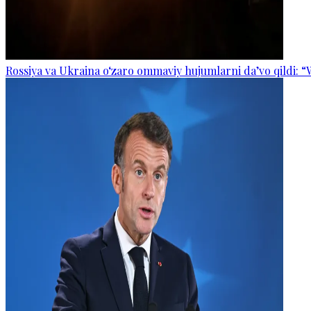
Rossiya va Ukraina o‘zaro ommaviy hujumlarni da’vo qildi: “