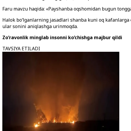
Faru mavzu haqida: «Payshanba oqshomidan bugun tonggacha 
Halok bo‘lganlarning jasadlari shanba kuni oq kafanlarga 
ular sonini aniqlashga urinmoqda.
Zo‘ravonlik minglab insonni ko‘chishga majbur qildi
TAVSIYA ETILADI