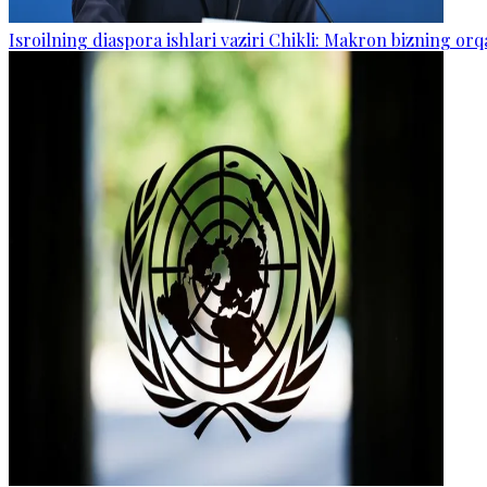
Isroilning diaspora ishlari vaziri Chikli: Makron bizning o