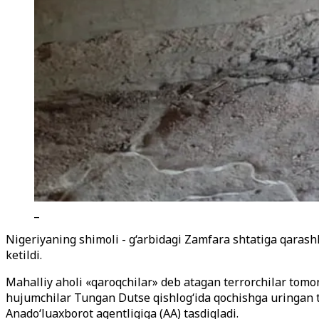
_
Nigeriyaning shimoli - g
‘
arbidagi Zamfara shtatiga qarashli
ketildi.
Mahalliy aholi «qaroqchilar» deb atagan terrorchilar to
hujumchilar Tungan Dutse qishlog‘ida qochishga uringan ti
Anado‘luaxborot agentligiga (AA) tasdiqladi.