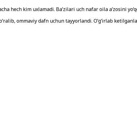
hech kim uxlamadi. Ba’zilari uch nafar oila a’zosini yo‘qot
o‘ralib, ommaviy dafn uchun tayyorlandi. O‘g‘irlab ketilgan