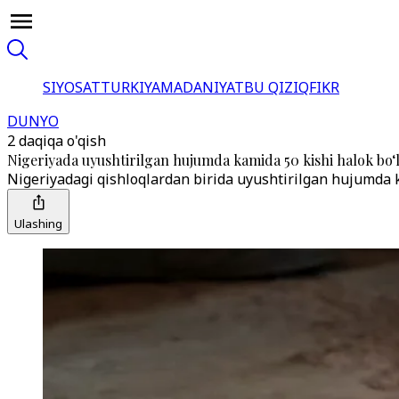
SIYOSAT
TURKIYA
MADANIYAT
BU QIZIQ
FIKR
DUNYO
2 daqiqa o'qish
Nigeriyada uyushtirilgan hujumda kamida 50 kishi halok bo‘
Nigeriyadagi qishloqlardan birida uyushtirilgan hujumda kam
Ulashing