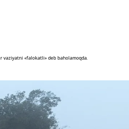
ar vaziyatni «falokatli» deb baholamoqda.