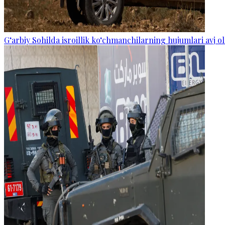
G‘arbiy Sohilda isroillik ko‘chmanchilarning hujumlari avj ol