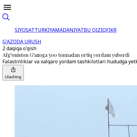
SIYOSAT
TURKIYA
MADANIYAT
BU QIZIQ
FIKR
G'AZODA URUSH
2 daqiqa o'qish
Afg‘oniston G‘azoga 500 tonnadan ortiq yordam yubordi
Falastinliklar va xalqaro yordam tashkilotlari hududga yet
Ulashing