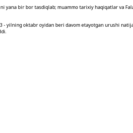
ini yana bir bor tasdiqlab; muammo tarixiy haqiqatlar va Fal
023 - yilning oktabr oyidan beri davom etayotgan urushi nati
di.