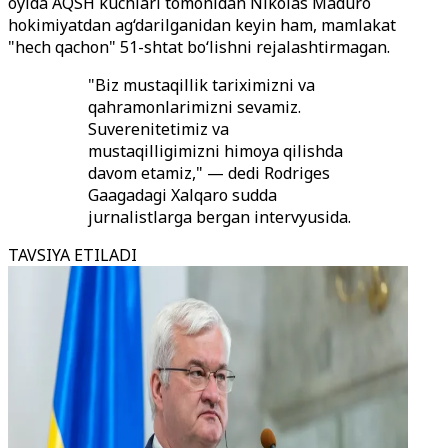
oyida AQSH kuchlari tomonidan Nikolas Maduro
hokimiyatdan ag‘darilganidan keyin ham, mamlakat
"hech qachon" 51-shtat bo‘lishni rejalashtirmagan.
"Biz mustaqillik tariximizni va
qahramonlarimizni sevamiz.
Suverenitetimiz va
mustaqilligimizni himoya qilishda
davom etamiz," — dedi Rodriges
Gaagadagi Xalqaro sudda
jurnalistlarga bergan intervyusida.
TAVSIYA ETILADI