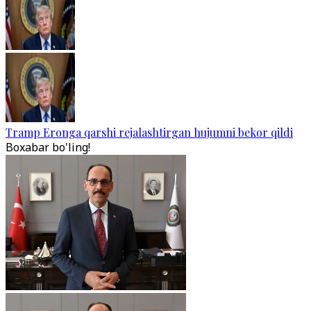
Tramp Eronga qarshi rejalashtirgan hujumni bekor qildi
Boxabar bo'ling!