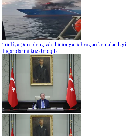
Turkiya Qora dengizda hujumga uchragan kemalardagi
fuqarolarini kuzatmoqda