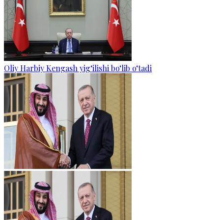
Oliy Harbiy Kengash yig‘ilishi bo‘lib o‘tadi