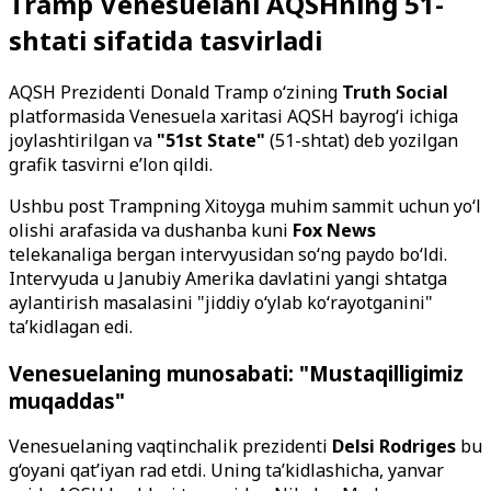
Tramp Venesuelani AQSHning 51-
shtati sifatida tasvirladi
AQSH Prezidenti Donald Tramp o‘zining
Truth Social
platformasida Venesuela xaritasi AQSH bayrog‘i ichiga
joylashtirilgan va
"51st State"
(51-shtat) deb yozilgan
grafik tasvirni e’lon qildi.
Ushbu post Trampning Xitoyga muhim sammit uchun yo‘l
olishi arafasida va dushanba kuni
Fox News
telekanaliga bergan intervyusidan so‘ng paydo bo‘ldi.
Intervyuda u Janubiy Amerika davlatini yangi shtatga
aylantirish masalasini "jiddiy o‘ylab ko‘rayotganini"
ta’kidlagan edi.
Venesuelaning munosabati: "Mustaqilligimiz
muqaddas"
Venesuelaning vaqtinchalik prezidenti
Delsi Rodriges
bu
g‘oyani qat’iyan rad etdi. Uning ta’kidlashicha, yanvar