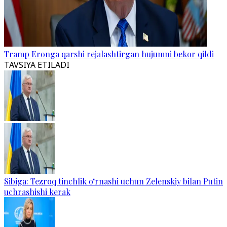
Tramp Eronga qarshi rejalashtirgan hujumni bekor qildi
TAVSIYA ETILADI
Sibiga: Tezroq tinchlik o‘rnashi uchun Zelenskiy bilan Putin
uchrashishi kerak