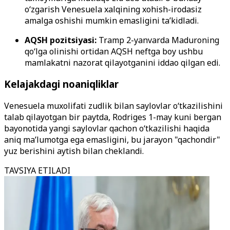
o‘zgarish Venesuela xalqining xohish-irodasiz
amalga oshishi mumkin emasligini ta’kidladi.
AQSH pozitsiyasi:
Tramp 2-yanvarda Maduroning
qo‘lga olinishi ortidan AQSH neftga boy ushbu
mamlakatni nazorat qilayotganini iddao qilgan edi.
Kelajakdagi noaniqliklar
Venesuela muxolifati zudlik bilan saylovlar o‘tkazilishini
talab qilayotgan bir paytda, Rodriges 1-may kuni bergan
bayonotida yangi saylovlar qachon o‘tkazilishi haqida
aniq ma’lumotga ega emasligini, bu jarayon "qachondir"
yuz berishini aytish bilan cheklandi.
TAVSIYA ETILADI