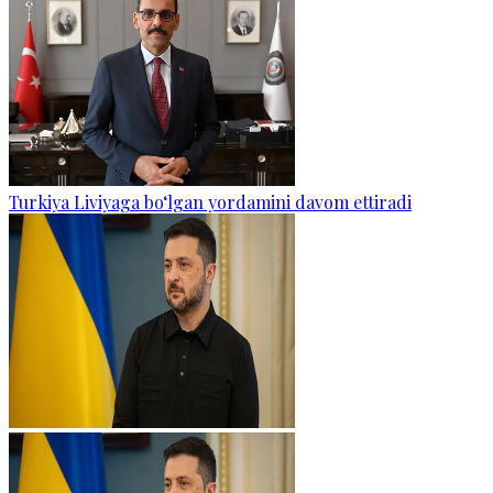
Turkiya Liviyaga bo‘lgan yordamini davom ettiradi