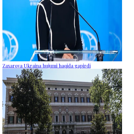
Zaxarova Ukraina hujumi haqida gapirdi