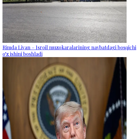
Rimda Livan – Isroil muzokaralarining navbatdagi bosqichi
o‘z ishini boshladi