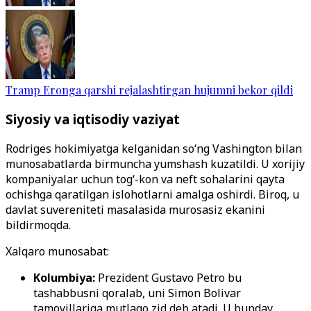
Tramp Eronga qarshi rejalashtirgan hujumni bekor qildi
Siyosiy va iqtisodiy vaziyat
Rodriges hokimiyatga kelganidan so‘ng Vashington bilan
munosabatlarda birmuncha yumshash kuzatildi. U xorijiy
kompaniyalar uchun tog‘-kon va neft sohalarini qayta
ochishga qaratilgan islohotlarni amalga oshirdi. Biroq, u
davlat suvereniteti masalasida murosasiz ekanini
bildirmoqda.
Xalqaro munosabat:
Kolumbiya:
Prezident Gustavo Petro bu
tashabbusni qoralab, uni Simon Bolivar
tamoyillariga mutlaqo zid deb atadi. U bunday