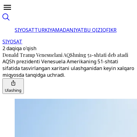
SIYOSAT
TURKIYA
MADANIYAT
BU QIZIQ
FIKR
SIYOSAT
2 daqiqa o'qish
Donald Tramp Venesuelani AQShning 51-shtati deb atadi
AQSh prezidenti Venesuela Amerikaning 51-shtati
sifatida tasvirlangan xaritani ulashganidan keyin xalqaro
miqyosda tanqidga uchradi.
Ulashing