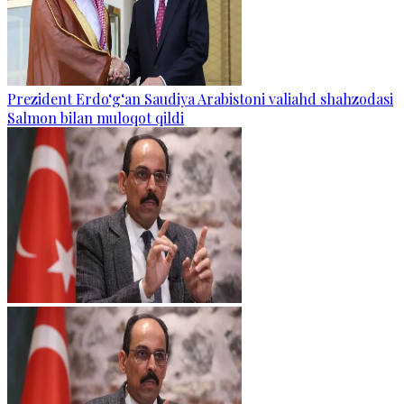
Prezident Erdo‘g‘an Saudiya Arabistoni valiahd shahzodasi
Salmon bilan muloqot qildi