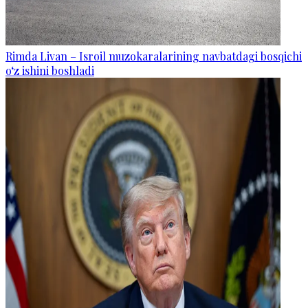
Rimda Livan – Isroil muzokaralarining navbatdagi bosqichi
o‘z ishini boshladi