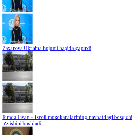
Zaxarova Ukraina hujumi haqida gapirdi
Rimda Livan – Isroil muzokaralarining navbatdagi bosqichi
o‘z ishini boshladi