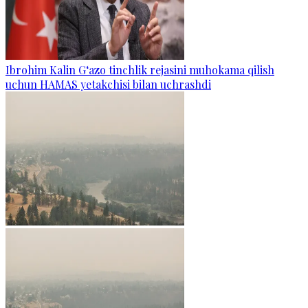
Ibrohim Kalin G‘azo tinchlik rejasini muhokama qilish
uchun HAMAS yetakchisi bilan uchrashdi