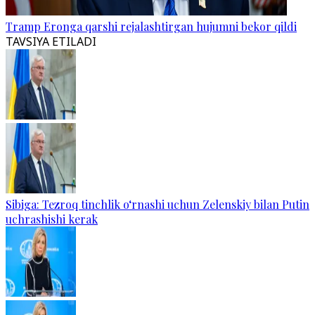
Tramp Eronga qarshi rejalashtirgan hujumni bekor qildi
TAVSIYA ETILADI
Sibiga: Tezroq tinchlik o‘rnashi uchun Zelenskiy bilan Putin
uchrashishi kerak