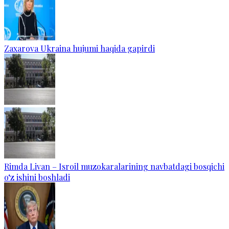
Zaxarova Ukraina hujumi haqida gapirdi
Rimda Livan – Isroil muzokaralarining navbatdagi bosqichi
o‘z ishini boshladi