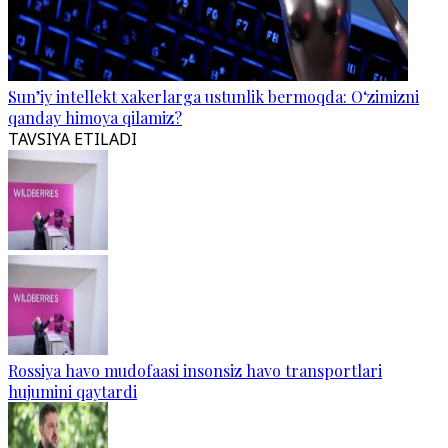
Sun’iy intellekt xakerlarga ustunlik bermoqda: O‘zimizni
qanday himoya qilamiz?
TAVSIYA ETILADI
Rossiya havo mudofaasi insonsiz havo transportlari
hujumini qaytardi