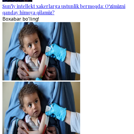
Sun’iy intellekt xakerlarga ustunlik bermoqda: O‘zimizni
qanday himoya qilamiz?
Boxabar bo'ling!