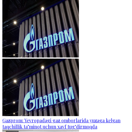
Gazprom: Yevropadagi gaz omborlarida yuzaga kelgan
taqchillik ta’minot uchun xavf tug‘dirmoqda