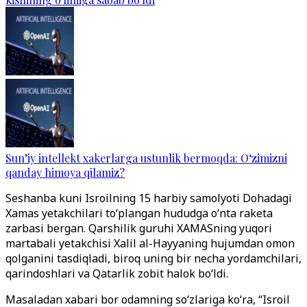
Sun’iy intellekt xakerlarga ustunlik bermoqda: O‘zimizni
qanday himoya qilamiz?
Seshanba kuni Isroilning 15 harbiy samolyoti Dohadagi
Xamas yetakchilari to‘plangan hududga o‘nta raketa
zarbasi bergan. Qarshilik guruhi XAMASning yuqori
martabali yetakchisi Xalil al-Hayyaning hujumdan omon
qolganini tasdiqladi, biroq uning bir necha yordamchilari,
qarindoshlari va Qatarlik zobit halok bo‘ldi.
Masaladan xabari bor odamning so‘zlariga ko‘ra, “Isroil