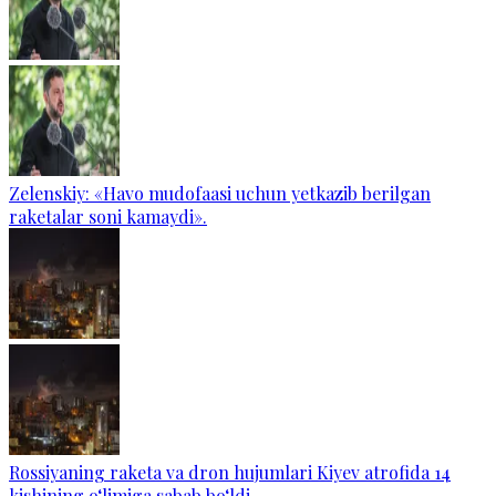
Zelenskiy: «Havo mudofaasi uchun yetkazib berilgan
raketalar soni kamaydi».
Rossiyaning raketa va dron hujumlari Kiyev atrofida 14
kishining o‘limiga sabab bo‘ldi