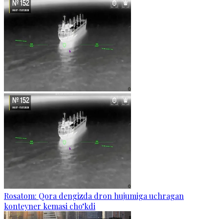
Rosatom: Qora dengizda dron hujumiga uchragan
konteyner kemasi cho‘kdi