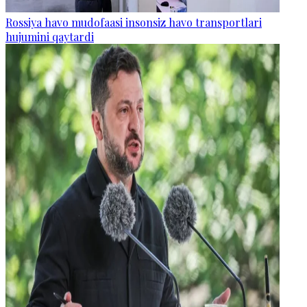
Rossiya havo mudofaasi insonsiz havo transportlari
hujumini qaytardi