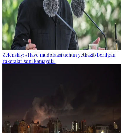
Zelenskiy: «Havo mudofaasi uchun yetkazib berilgan
raketalar soni kamaydi».