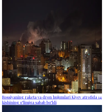
Rossiyaning raketa va dron hujumlari Kiyev atrofida 14
kishining o‘limiga sabab bo‘ldi