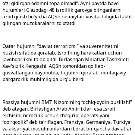
o‘zi qidirgan odamni topa olmadi”. Ayni paytda havo
hujumlari G'azodagi 48 isroillik garovga olinganlarni
ozod qilish bo'yicha AQSh rasmiylari vositachiligida taklif
qilingan muzokaralarni to'xtatdi.
Qatar hujumni “davlat terrorizmi” va suverenitetini
buzish sifatida qoralab, Isroilning harakatlari uchun
javobgarlikni talab qildi. Birlashgan Millatlar Tashkiloti
Xavfsizlik Kengashi, AQSh tomonidan qo'llab-
quvvatlangan bayonotda, hujumni qoralab, mintaqaviy
barqarorlik muhimligiga urg'u berdi.
Rossiya hujumni BMT Nizomining “ochiq-oydin buzilishi”
deb atagan, Birlashgan Arab Amirliklari esa Isroil
elchisini norozilik uchun chaqirib, operatsiyani
“qo‘rqoqlik” deb ta’riflagan. Fransiya, Germaniya, Turkiya
va aksariyat musulmonlardan iborat bir qancha davlatlar