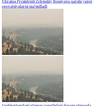
Ukraina Prezidenti Zelenskiy Rossiyaga qarshi yangi
operatsiyalarni ma’qulladi
Vashingtondagi o‘rmon yong‘inlari davom etmoqda