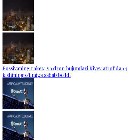
Rossiyaning raketa va dron hujumlari Kiyev atrofida 14
kishining o‘limiga sabab bo‘ldi