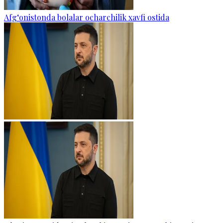
Afg‘onistonda bolalar ocharchilik xavfi ostida