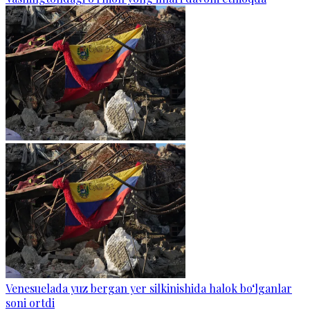
Venesuelada yuz bergan yer silkinishida halok bo‘lganlar
soni ortdi