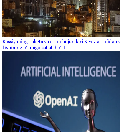
Rossiyaning raketa va dron hujumlari Kiyev atrofida 14
kishining o‘limiga sabab bo‘ldi