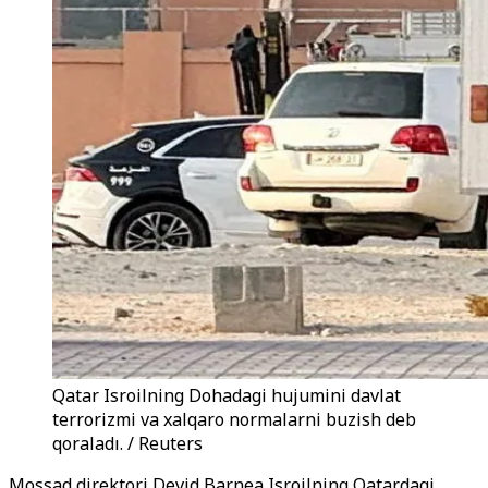
Qatar Isroilning Dohadagi hujumini davlat
terrorizmi va xalqaro normalarni buzish deb
qoraladı. / Reuters
Mossad direktori Devid Barnea Isroilning Qatardagi