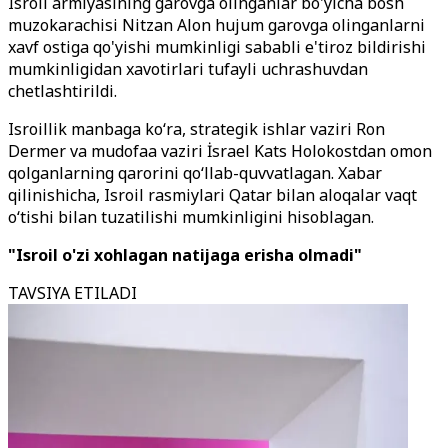
Isroil armiyasining garovga olinganlar bo'yicha bosh
muzokarachisi Nitzan Alon hujum garovga olinganlarni
xavf ostiga qo'yishi mumkinligi sababli e'tiroz bildirishi
mumkinligidan xavotirlari tufayli uchrashuvdan
chetlashtirildi.
Isroillik manbaga ko‘ra, strategik ishlar vaziri Ron
Dermer va mudofaa vaziri İsrael Kats Holokostdan omon
qolganlarning qarorini qo‘llab-quvvatlagan. Xabar
qilinishicha, Isroil rasmiylari Qatar bilan aloqalar vaqt
o‘tishi bilan tuzatilishi mumkinligini hisoblagan.
"Isroil o'zi xohlagan natijaga erisha olmadi"
TAVSIYA ETILADI