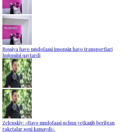
Rossiya havo mudofaasi insonsiz havo transportlari
hujumini qaytardi
Zelenskiy: «Havo mudofaasi uchun yetkazib berilgan
raketalar soni kamaydi».