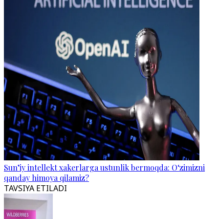
Sun’iy intellekt xakerlarga ustunlik bermoqda: O‘zimizni
qanday himoya qilamiz?
TAVSIYA ETILADI