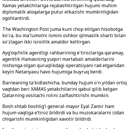
Xamas yetakchilariga rejalashtirilgan hujumi muhim
diplomatik aloqalarga putur etkazishi mumkinligidan
ogohlantirdi.
The Washington Post juma kuni chop etilgan hisobotga
ko'ra, bu ma'lumotni ismini oshkor qilmaslik sharti bilan
so'zlagan ikki isroillik amaldor keltirgan.
Ayg'oqchilik agentligi rahbarining e'tirozlariga qaramay,
agentlik Hamasning yuqori martabali amaldorlarini
nishonga olgan quruqlikdagi operatsiyani rad etganidan
keyin Netanyaxu havo hujumiga buyruq berdi.
Barneaning ta'kidlashicha, bunday hujum o'n yildan ortiq
vaqtdan beri XAMAS yetakchilarini qabul qilib kelgan
Qatarning vositachi rolini zaiflashtirishi mumkin.
Bosh shtab boshlig‘i general-mayor Eyal Zamir ham
hujum vaqtiga e’tiroz bildirdi va bu muzokaralarni izdan
chiqarishi mumkinligidan xavotir bildirdi.