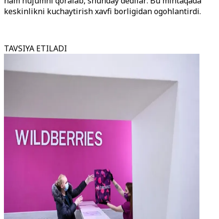
ham hujumni qoralab, shunday dedilar: Bu mintaqada
keskinlikni kuchaytirish xavfi borligidan ogohlantirdi.
TAVSIYA ETILADI