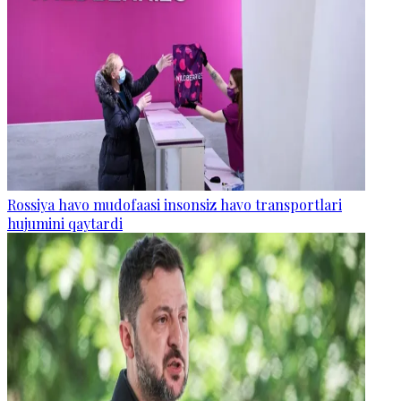
Rossiya havo mudofaasi insonsiz havo transportlari
hujumini qaytardi