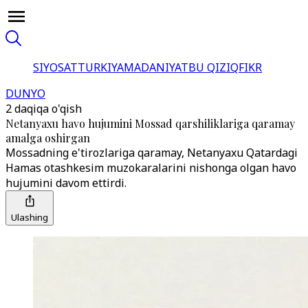
SIYOSAT
TURKIYA
MADANIYAT
BU QIZIQ
FIKR
DUNYO
2 daqiqa o'qish
Netanyaxu havo hujumini Mossad qarshiliklariga qaramay
amalga oshirgan
Mossadning e'tirozlariga qaramay, Netanyaxu Qatardagi
Hamas otashkesim muzokaralarini nishonga olgan havo
hujumini davom ettirdi.
Ulashing