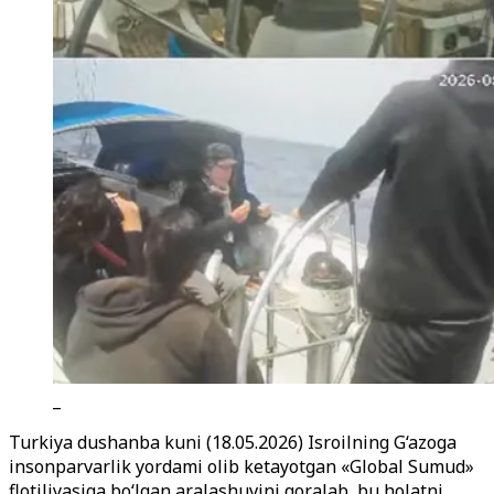
_
Turkiya dushanba kuni (18.05.2026) Isroilning G‘azoga
insonparvarlik yordami olib ketayotgan «Global Sumud»
flotiliyasiga bo‘lgan aralashuvini qoralab, bu holatni