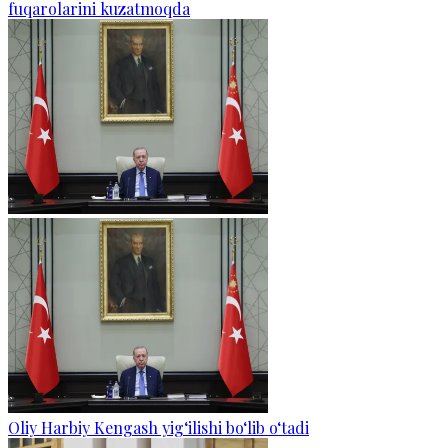
fuqarolarini kuzatmoqda
Oliy Harbiy Kengash yig‘ilishi bo‘lib o‘tadi