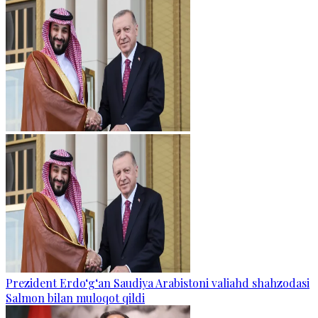
Prezident Erdo‘g‘an Saudiya Arabistoni valiahd shahzodasi
Salmon bilan muloqot qildi