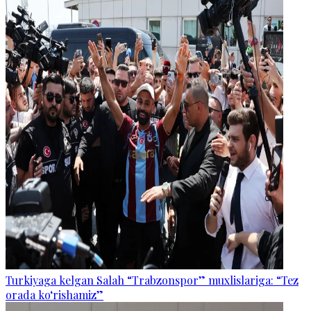
Turkiyaga kelgan Salah “Trabzonspor” muxlislariga: “Tez
orada ko‘rishamiz”