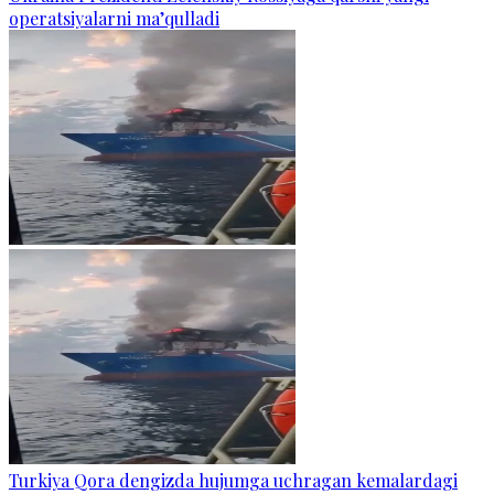
operatsiyalarni ma’qulladi
Turkiya Qora dengizda hujumga uchragan kemalardagi