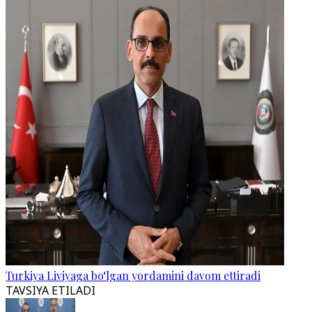
Turkiya Liviyaga bo‘lgan yordamini davom ettiradi
TAVSIYA ETILADI