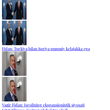
Fidan: Turkiya bilan Suriya umumiy kelajakka ega
Vazir Fidan: Isroilning ekspansionistik siyosati