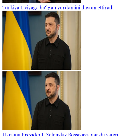
Turkiya Liviyaga bo‘lgan yordamini davom ettiradi
Ukraina Prezidenti Zelenskiy Rossiyaga qarshi yangi