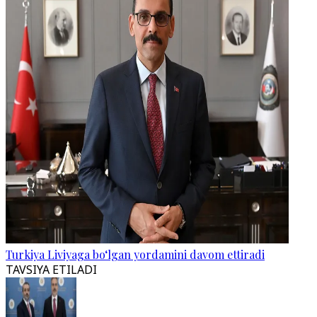
Turkiya Liviyaga bo‘lgan yordamini davom ettiradi
TAVSIYA ETILADI