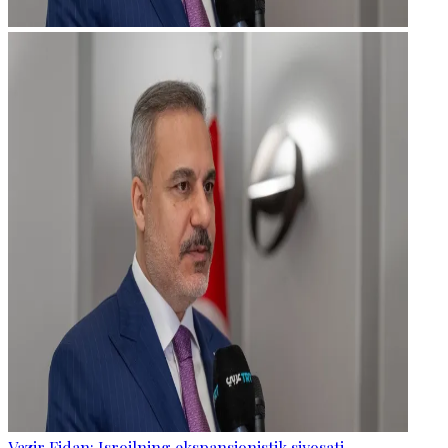
Vazir Fidan: Isroilning ekspansionistik siyosati