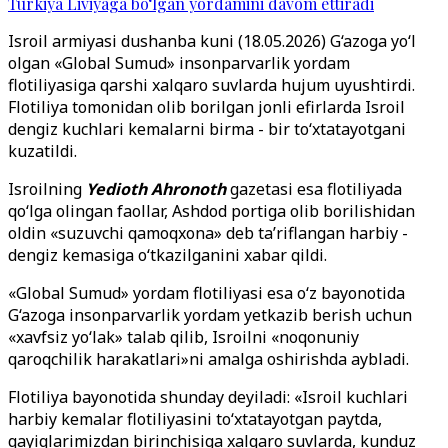
Turkiya Liviyaga bo‘lgan yordamini davom ettiradi
Isroil armiyasi dushanba kuni (18.05.2026) G‘azoga yo‘l
olgan «Global Sumud» insonparvarlik yordam
flotiliyasiga qarshi xalqaro suvlarda hujum uyushtirdi.
Flotiliya tomonidan olib borilgan jonli efirlarda Isroil
dengiz kuchlari kemalarni birma - bir to‘xtatayotgani
kuzatildi.
Isroilning
Yedioth Ahronoth
gazetasi esa flotiliyada
qo‘lga olingan faollar, Ashdod portiga olib borilishidan
oldin «suzuvchi qamoqxona» deb ta’riflangan harbiy -
dengiz kemasiga o‘tkazilganini xabar qildi.
«Global Sumud» yordam flotiliyasi esa o‘z bayonotida
G‘azoga insonparvarlik yordam yetkazib berish uchun
«xavfsiz yo‘lak» talab qilib, Isroilni «noqonuniy
qaroqchilik harakatlari»ni amalga oshirishda aybladi.
Flotiliya bayonotida shunday deyiladi: «Isroil kuchlari
harbiy kemalar flotiliyasini to‘xtatayotgan paytda,
qayiqlarimizdan birinchisiga xalqaro suvlarda, kunduz