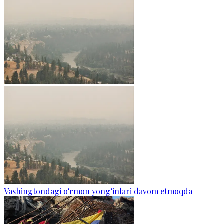
Vashingtondagi o‘rmon yong‘inlari davom etmoqda