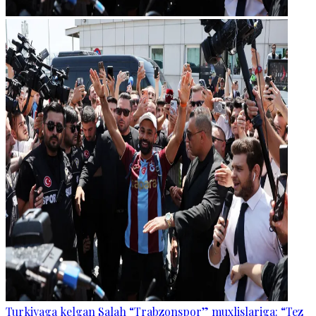
Turkiyaga kelgan Salah “Trabzonspor” muxlislariga: “Tez