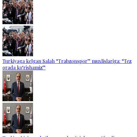
Turkiyaga kelgan Salah “Trabzonspor” muxlislariga: “Tez
orada ko‘rishamiz”