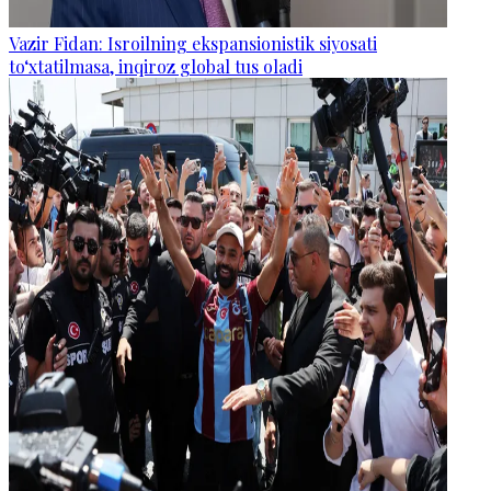
Vazir Fidan: Isroilning ekspansionistik siyosati
to‘xtatilmasa, inqiroz global tus oladi