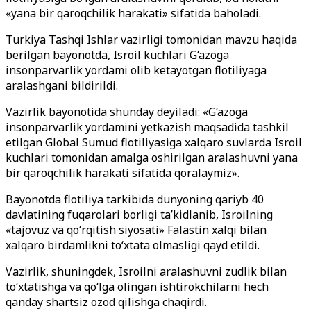
«yana bir qaroqchilik harakati» sifatida baholadi.
Turkiya Tashqi Ishlar vazirligi tomonidan mavzu haqida
berilgan bayonotda, Isroil kuchlari G‘azoga
insonparvarlik yordami olib ketayotgan flotiliyaga
aralashgani bildirildi.
Vazirlik bayonotida shunday deyiladi: «G‘azoga
insonparvarlik yordamini yetkazish maqsadida tashkil
etilgan Global Sumud flotiliyasiga xalqaro suvlarda Isroil
kuchlari tomonidan amalga oshirilgan aralashuvni yana
bir qaroqchilik harakati sifatida qoralaymiz».
Bayonotda flotiliya tarkibida dunyoning qariyb 40
davlatining fuqarolari borligi ta’kidlanib, Isroilning
«tajovuz va qo‘rqitish siyosati» Falastin xalqi bilan
xalqaro birdamlikni to‘xtata olmasligi qayd etildi.
Vazirlik, shuningdek, Isroilni aralashuvni zudlik bilan
to‘xtatishga va qo‘lga olingan ishtirokchilarni hech
qanday shartsiz ozod qilishga chaqirdi.