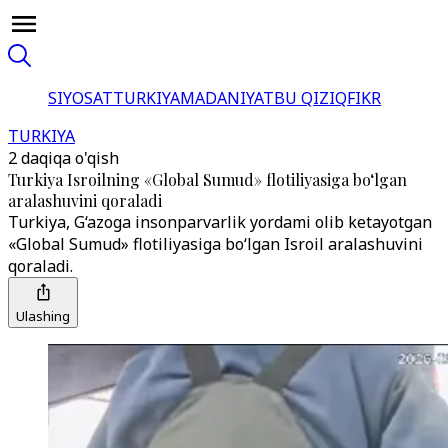
SIYOSAT
TURKIYA
MADANIYAT
BU QIZIQ
FIKR
TURKIYA
2 daqiqa o'qish
Turkiya Isroilning «Global Sumud» flotiliyasiga bo‘lgan
aralashuvini qoraladi
Turkiya, G‘azoga insonparvarlik yordami olib ketayotgan
«Global Sumud» flotiliyasiga bo‘lgan Isroil aralashuvini
qoraladi.
Ulashing