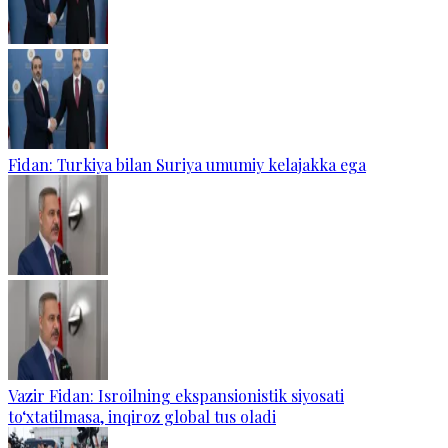
Fidan: Turkiya bilan Suriya umumiy kelajakka ega
Vazir Fidan: Isroilning ekspansionistik siyosati
to‘xtatilmasa, inqiroz global tus oladi