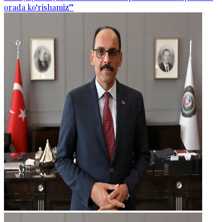
orada ko‘rishamiz”