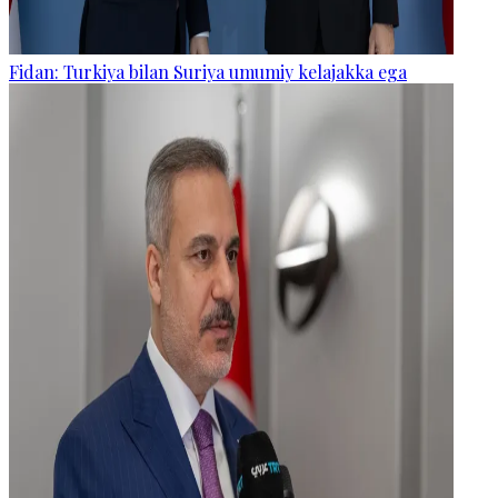
Fidan: Turkiya bilan Suriya umumiy kelajakka ega