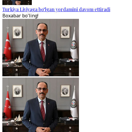
Turkiya Liviyaga bo‘lgan yordamini davom ettiradi
Boxabar bo'ling!