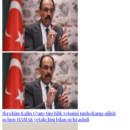
Ibrohim Kalin G‘azo tinchlik rejasini muhokama qilish
uchun HAMAS yetakchisi bilan uchrashdi