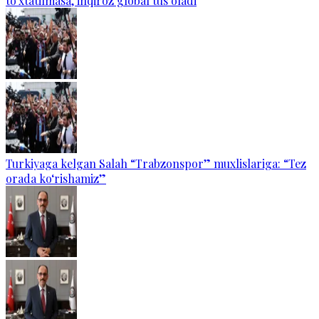
to‘xtatilmasa, inqiroz global tus oladi
Turkiyaga kelgan Salah “Trabzonspor” muxlislariga: “Tez
orada ko‘rishamiz”