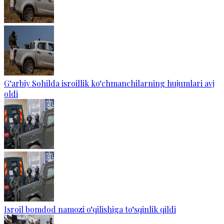
G‘arbiy Sohilda isroillik ko‘chmanchilarning hujumlari avj
oldi
Isroil bomdod namozi o‘qilishiga to‘sqinlik qildi