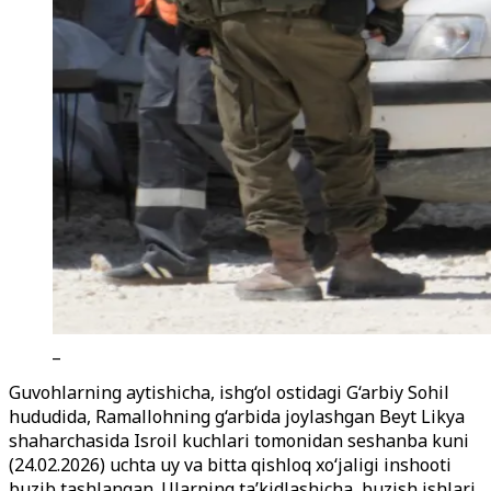
_
Guvohlarning aytishicha, ishg‘ol ostidagi G‘arbiy Sohil
hududida, Ramallohning g‘arbida joylashgan Beyt Likya
shaharchasida Isroil kuchlari tomonidan seshanba kuni
(24.02.2026) uchta uy va bitta qishloq xo‘jaligi inshooti
buzib tashlangan. Ularning ta’kidlashicha, buzish ishlari