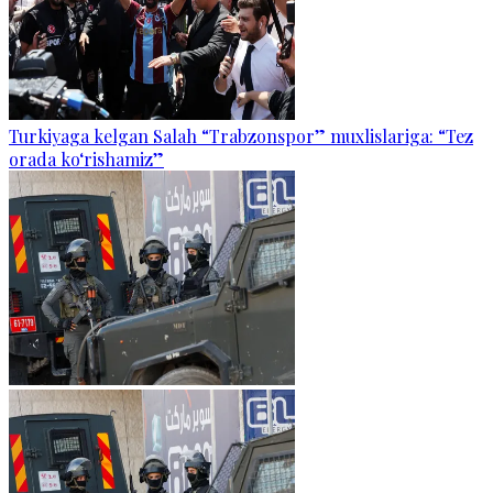
Turkiyaga kelgan Salah “Trabzonspor” muxlislariga: “Tez
orada ko‘rishamiz”