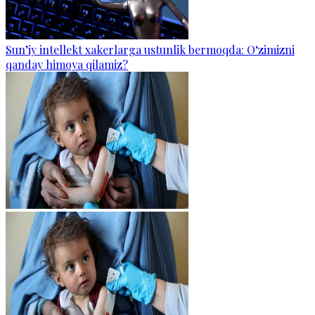
Sun’iy intellekt xakerlarga ustunlik bermoqda: O‘zimizni
qanday himoya qilamiz?