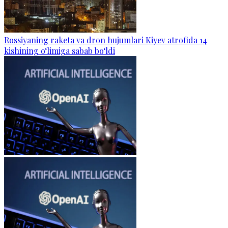
Rossiyaning raketa va dron hujumlari Kiyev atrofida 14
kishining o‘limiga sabab bo‘ldi