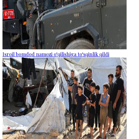
Isroil bomdod namozi o‘qilishiga to‘sqinlik qildi