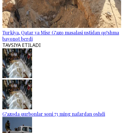
Turkiya, Qatar va Misr G‘azo masalasi ustidan qo‘shma
bayonot berdi
TAVSIYA ETILADI
G‘azoda qurbonlar soni 73 ming nafardan oshdi