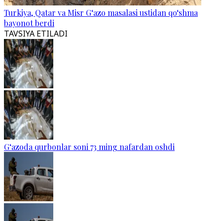
Turkiya, Qatar va Misr G‘azo masalasi ustidan qo‘shma
bayonot berdi
TAVSIYA ETILADI
G‘azoda qurbonlar soni 73 ming nafardan oshdi