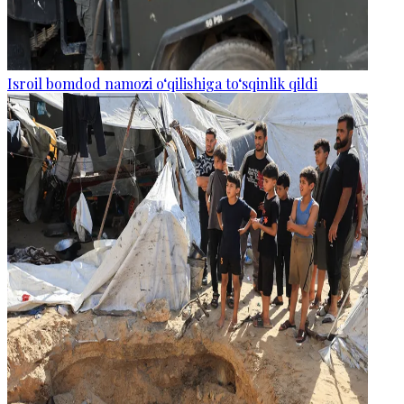
Isroil bomdod namozi o‘qilishiga to‘sqinlik qildi