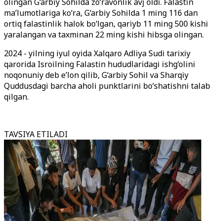
olingan G‘arbiy Sohilda zo‘ravonlik avj oldi. Falastin
ma’lumotlariga ko‘ra, G‘arbiy Sohilda 1 ming 116 dan
ortiq falastinlik halok bo‘lgan, qariyb 11 ming 500 kishi
yaralangan va taxminan 22 ming kishi hibsga olingan.
2024 - yilning iyul oyida Xalqaro Adliya Sudi tarixiy
qarorida Isroilning Falastin hududlaridagi ishg‘olini
noqonuniy deb e’lon qilib, G‘arbiy Sohil va Sharqiy
Quddusdagi barcha aholi punktlarini bo‘shatishni talab
qilgan.
TAVSIYA ETILADI