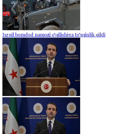
Isroil bomdod namozi o‘qilishiga to‘sqinlik qildi