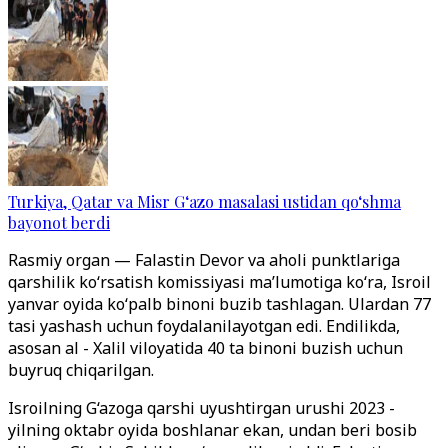
Turkiya, Qatar va Misr G‘azo masalasi ustidan qo‘shma
bayonot berdi
Rasmiy organ — Falastin Devor va aholi punktlariga
qarshilik ko‘rsatish komissiyasi ma’lumotiga ko‘ra, Isroil
yanvar oyida ko‘palb binoni buzib tashlagan. Ulardan 77
tasi yashash uchun foydalanilayotgan edi. Endilikda,
asosan al - Xalil viloyatida 40 ta binoni buzish uchun
buyruq chiqarilgan.
Isroilning G‘azoga qarshi uyushtirgan urushi 2023 -
yilning oktabr oyida boshlanar ekan, undan beri bosib