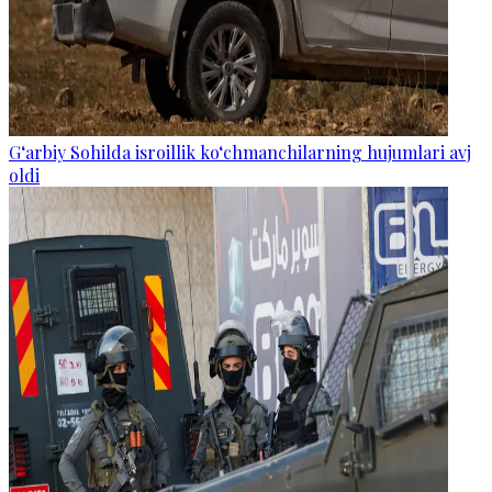
G‘arbiy Sohilda isroillik ko‘chmanchilarning hujumlari avj
oldi