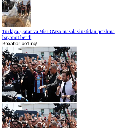
Turkiya, Qatar va Misr G‘azo masalasi ustidan qo‘shma
bayonot berdi
Boxabar bo'ling!