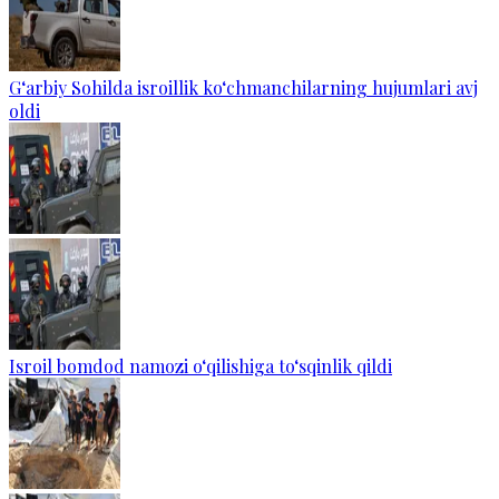
G‘arbiy Sohilda isroillik ko‘chmanchilarning hujumlari avj
oldi
Isroil bomdod namozi o‘qilishiga to‘sqinlik qildi