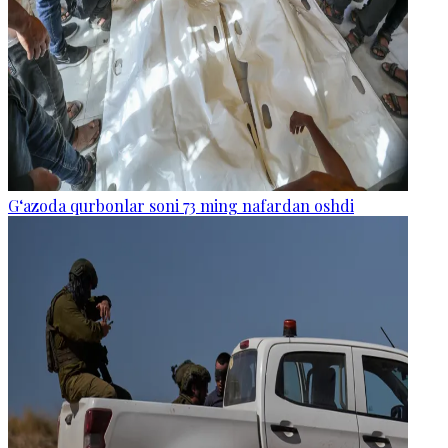
G‘azoda qurbonlar soni 73 ming nafardan oshdi