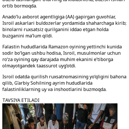
ortib bormoqda.
Anado‘lu axborot agentligiga (AA) gapirgan guvohlar,
Isroil askarlari buldozerlar yordamida shaharchaga kirib;
binolarni ruxsatsiz qurilganini iddao etgan holda
buzganini ma’lum qildi.
Falastin hududlarida Ramazon oyining yettinchi kunida
sodir bo‘lgan ushbu hodisa, Isroil, musulmonlar uchun
ro‘za oyining qay darajada muhim ekanini e’tiborga
olmayotgandek taassurot uyg‘otdi.
Isroil odatda qurilish ruxsatnomasining yo‘qligini bahona
qilib, G‘arbiy Sohilning ayrim hududlarida
falastinliklarning uy va inshootlarini buzmoqda.
TAVSIYA ETILADI