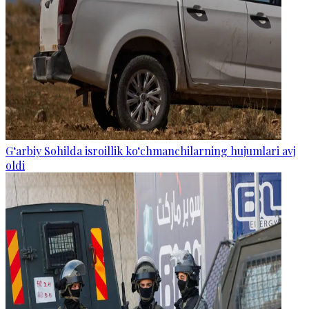
G‘arbiy Sohilda isroillik ko‘chmanchilarning hujumlari avj
oldi