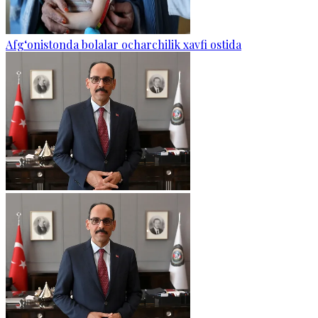
Afg‘onistonda bolalar ocharchilik xavfi ostida