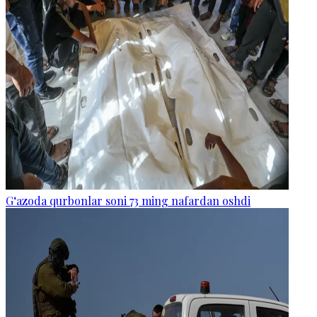
G‘azoda qurbonlar soni 73 ming nafardan oshdi