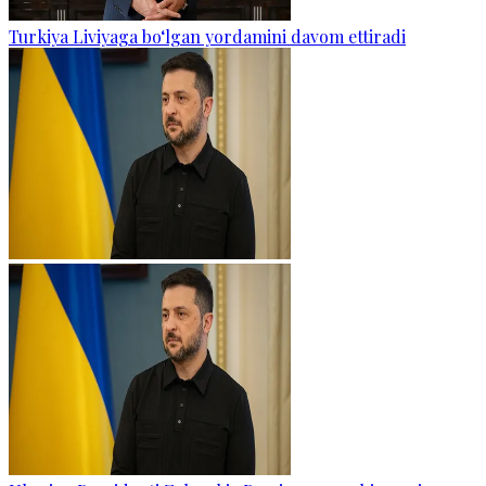
Turkiya Liviyaga bo‘lgan yordamini davom ettiradi