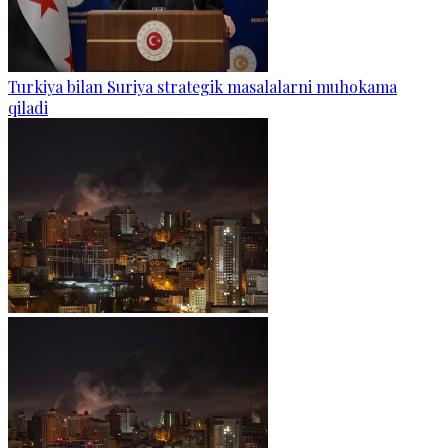
Turkiya bilan Suriya strategik masalalarni muhokama
qiladi