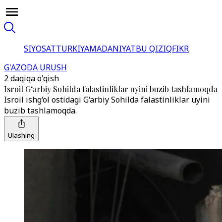
SIYOSAT
TURKIYA
MADANIYAT
BU QIZIQ
FIKR
G'AZODA URUSH
2 daqiqa o'qish
Isroil G‘arbiy Sohilda falastinliklar uyini buzib tashlamoqda
Isroil ishg‘ol ostidagi G‘arbiy Sohilda falastinliklar uyini
buzib tashlamoqda.
Ulashing