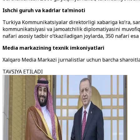
Ishchi guruh va kadrlar ta’minoti
Turkiya Kommunikatsiyalar direktorligi xabariga ko‘ra, sam
kommunikatsiyasi va jamoatchilik diplomatiyasini muvofiql
nafari asosiy tadbir o‘tkaziladigan joylarda, 350 nafari esa
Media markazining texnik imkoniyatlari
Xalqaro Media Markazi jurnalistlar uchun barcha sharoitla
TAVSIYA ETILADI