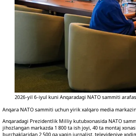
2026-yil 6-iyul kuni Anqaradagi NATO sammiti arafas
Anqara NATO sammiti uchun yirik xalqaro media markazini
Anqaradagi Prezidentlik Milliy kutubxonasida NATO sammit
jihozlangan markazda 1 800 ta ish joyi, 40 ta montaj xonasi
burchaklaridan 2 500 ga yaqin jurnalist, televideniye xodim