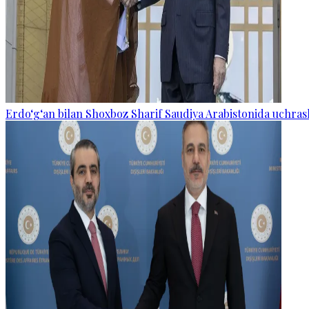
Erdo‘g‘an bilan Shoxboz Sharif Saudiya Arabistonida uchras