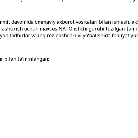
mit davomida ommaviy axborot vositalari bilan ishlash, akkre
ashtirish uchun maxsus NATO ishchi guruhi tuzilgan. Jami 8
 yon tadbirlar va inqiroz boshqaruvi yo‘nalishida faoliyat yur
r bilan ta’minlangan: