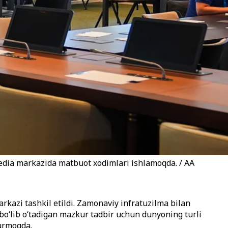
media markazida matbuot xodimlari ishlamoqda. / AA
kazi tashkil etildi. Zamonaviy infratuzilma bilan
i bo‘lib o‘tadigan mazkur tadbir uchun dunyoning turli
yurmoqda.