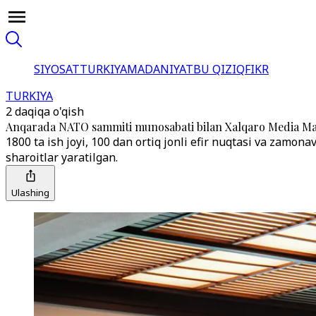
SIYOSAT
TURKIYA
MADANIYAT
BU QIZIQ
FIKR
TURKIYA
2 daqiqa o'qish
Anqarada NATO sammiti munosabati bilan Xalqaro Media Mar
1800 ta ish joyi, 100 dan ortiq jonli efir nuqtasi va zam
sharoitlar yaratilgan.
Ulashing