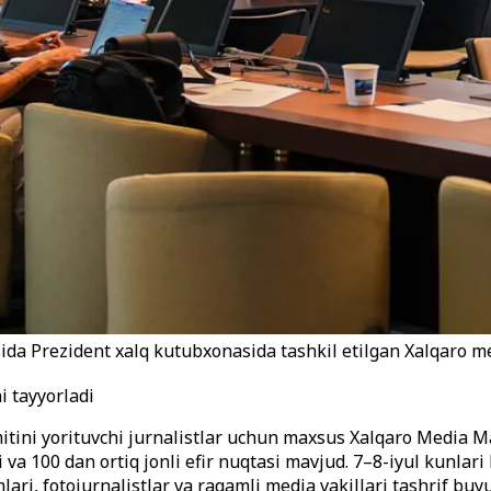
ida Prezident xalq kutubxonasida tashkil etilgan Xalqaro 
 tayyorladi
ini yorituvchi jurnalistlar uchun maxsus Xalqaro Media Mar
 va 100 dan ortiq jonli efir nuqtasi mavjud. 7–8-iyul kunlar
lari, fotojurnalistlar va raqamli media vakillari tashrif bu