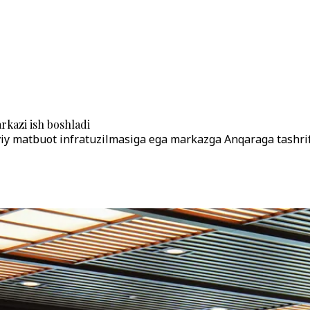
kazi ish boshladi
onaviy matbuot infratuzilmasiga ega markazga Anqaraga tashr