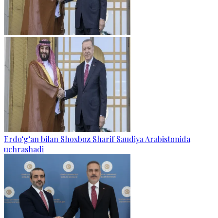
Erdo‘g‘an bilan Shoxboz Sharif Saudiya Arabistonida
uchrashadi