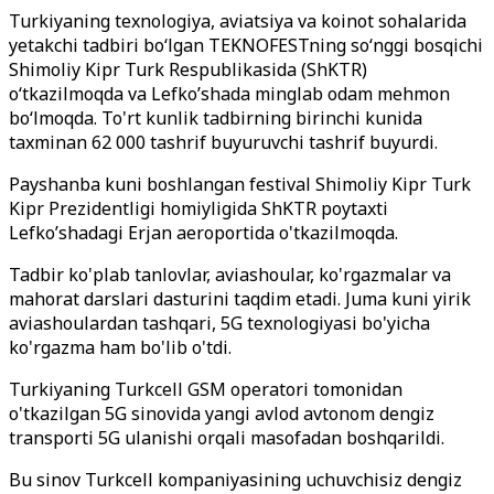
Turkiyaning texnologiya, aviatsiya va koinot sohalarida
yetakchi tadbiri boʻlgan TEKNOFESTning soʻnggi bosqichi
Shimoliy Kipr Turk Respublikasida (ShKTR)
oʻtkazilmoqda va Lefko’shada minglab odam mehmon
boʻlmoqda. To'rt kunlik tadbirning birinchi kunida
taxminan 62 000 tashrif buyuruvchi tashrif buyurdi.
Payshanba kuni boshlangan festival Shimoliy Kipr Turk
Kipr Prezidentligi homiyligida ShKTR poytaxti
Lefko’shadagi Erjan aeroportida o'tkazilmoqda.
Tadbir ko'plab tanlovlar, aviashoular, ko'rgazmalar va
mahorat darslari dasturini taqdim etadi. Juma kuni yirik
aviashoulardan tashqari, 5G texnologiyasi bo'yicha
ko'rgazma ham bo'lib o'tdi.
Turkiyaning Turkcell GSM operatori tomonidan
o'tkazilgan 5G sinovida yangi avlod avtonom dengiz
transporti 5G ulanishi orqali masofadan boshqarildi.
Bu sinov Turkcell kompaniyasining uchuvchisiz dengiz