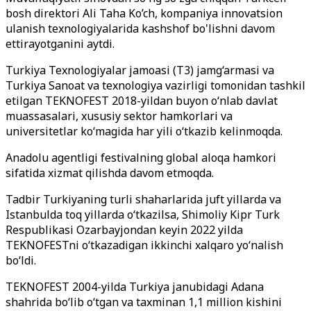
bosh direktori Ali Taha Ko’ch, kompaniya innovatsion
ulanish texnologiyalarida kashshof bo'lishni davom
ettirayotganini aytdi.
Turkiya Texnologiyalar jamoasi (T3) jamg‘armasi va
Turkiya Sanoat va texnologiya vazirligi tomonidan tashkil
etilgan TEKNOFEST 2018-yildan buyon o‘nlab davlat
muassasalari, xususiy sektor hamkorlari va
universitetlar ko‘magida har yili o‘tkazib kelinmoqda.
Anadolu agentligi festivalning global aloqa hamkori
sifatida xizmat qilishda davom etmoqda.
Tadbir Turkiyaning turli shaharlarida juft yillarda va
Istanbulda toq yillarda oʻtkazilsa, Shimoliy Kipr Turk
Respublikasi Ozarbayjondan keyin 2022 yilda
TEKNOFESTni oʻtkazadigan ikkinchi xalqaro yoʻnalish
boʻldi.
TEKNOFEST 2004-yilda Turkiya janubidagi Adana
shahrida boʻlib oʻtgan va taxminan 1,1 million kishini