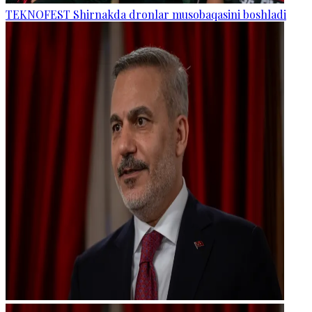
TEKNOFEST Shirnakda dronlar musobaqasini boshladi