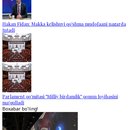
Hakan Fidan: Makka kelishuvi qo'shma mudofaani nazarda
tutadi
Parlament qo'mitasi "Milliy birdamlik" qonun loyihasini
ma'qulladi
Boxabar bo'ling!