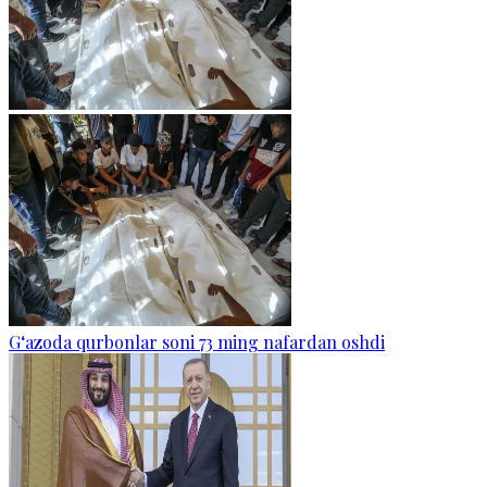
G‘azoda qurbonlar soni 73 ming nafardan oshdi