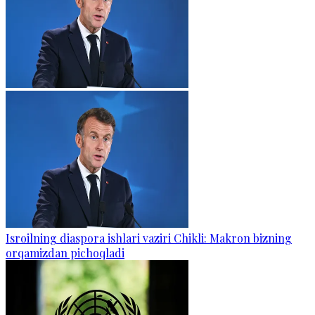
Isroilning diaspora ishlari vaziri Chikli: Makron bizning
orqamizdan pichoqladi