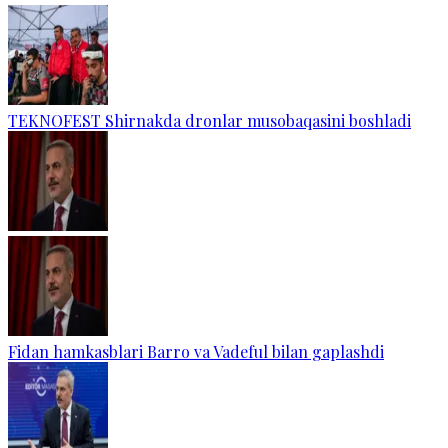
TEKNOFEST Shirnakda dronlar musobaqasini boshladi
Fidan hamkasblari Barro va Vadeful bilan gaplashdi