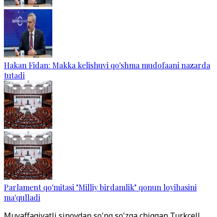
Hakan Fidan: Makka kelishuvi qo'shma mudofaani nazarda
tutadi
Parlament qo'mitasi "Milliy birdamlik" qonun loyihasini
ma'qulladi
Muvaffaqiyatli sinovdan so'ng so'zga chiqqan Turkcell