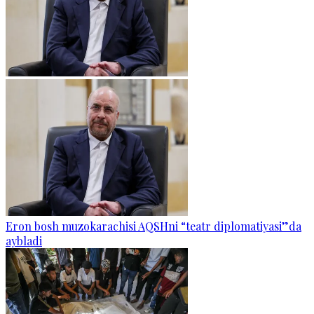
Eron bosh muzokarachisi AQSHni “teatr diplomatiyasi”da
aybladi