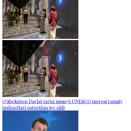
O‘zbekiston Davlat tarixi muzeyi UNESCO merosi ramziy
inshootlari qatoridan joy oldi