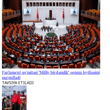
Parlament qo'mitasi "Milliy birdamlik" qonun loyihasini
ma'qulladi
TAVSIYA ETILADI