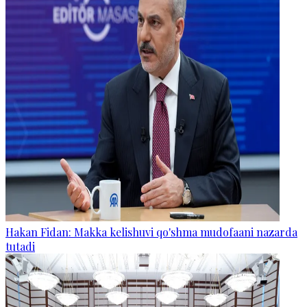
Hakan Fidan: Makka kelishuvi qo'shma mudofaani nazarda
tutadi