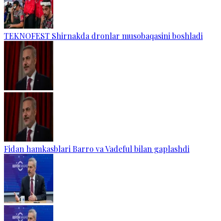
TEKNOFEST Shirnakda dronlar musobaqasini boshladi
Fidan hamkasblari Barro va Vadeful bilan gaplashdi