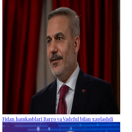
Fidan hamkasblari Barro va Vadeful bilan gaplashdi