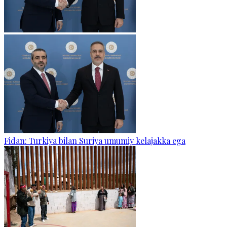
Fidan: Turkiya bilan Suriya umumiy kelajakka ega