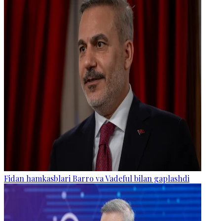
Fidan hamkasblari Barro va Vadeful bilan gaplashdi