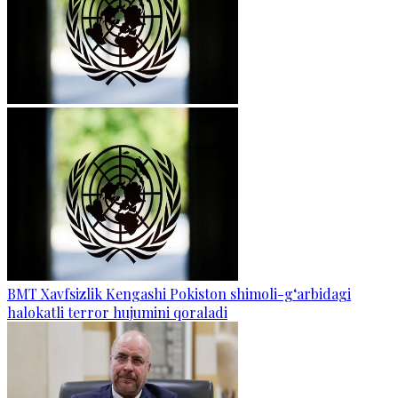
BMT Xavfsizlik Kengashi Pokiston shimoli-g‘arbidagi
halokatli terror hujumini qoraladi