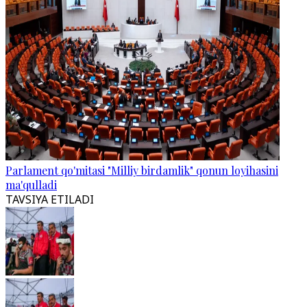
Parlament qo'mitasi "Milliy birdamlik" qonun loyihasini
ma'qulladi
TAVSIYA ETILADI