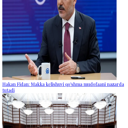
Hakan Fidan: Makka kelishuvi qo'shma mudofaani nazarda
tutadi