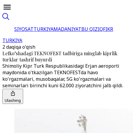
SIYOSAT
TURKIYA
MADANIYAT
BU QIZIQ
FIKR
TURKIYA
2 daqiqa o'qish
Lefko’shadagi TEKNOFEST tadbiriga minglab kiprlik
turklar tashrif buyurdi
Shimoliy Kipr Turk Respublikasidagi Erjan aeroporti
maydonida o'tkazilgan TEKNOFESTda havo
ko'rgazmalari, musobaqalar, 5G ko'rgazmalari va
seminarlari birinchi kuni 62.000 ziyoratchini jalb qildi.
Ulashing