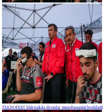
TEKNOFEST Shirnakda dronlar musobaqasini boshladi