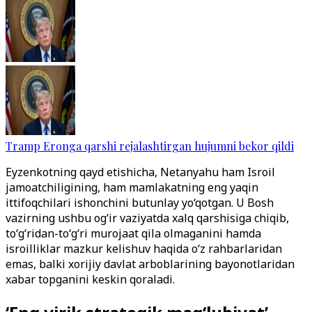
Tramp Eronga qarshi rejalashtirgan hujumni bekor qildi
Eyzenkotning qayd etishicha, Netanyahu ham Isroil
jamoatchiligining, ham mamlakatning eng yaqin
ittifoqchilari ishonchini butunlay yo‘qotgan. U Bosh
vazirning ushbu og‘ir vaziyatda xalq qarshisiga chiqib,
to‘g‘ridan-to‘g‘ri murojaat qila olmaganini hamda
isroilliklar mazkur kelishuv haqida o‘z rahbarlaridan
emas, balki xorijiy davlat arboblarining bayonotlaridan
xabar topganini keskin qoraladi.