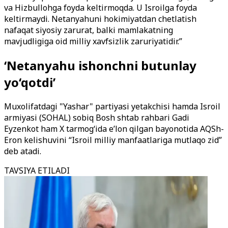
va Hizbullohga foyda keltirmoqda. U Isroilga foyda
keltirmaydi. Netanyahuni hokimiyatdan chetlatish
nafaqat siyosiy zarurat, balki mamlakatning
mavjudligiga oid milliy xavfsizlik zaruriyatidir.”
‘Netanyahu ishonchni butunlay
yo‘qotdi’
Muxolifatdagi "Yashar" partiyasi yetakchisi hamda Isroil
armiyasi (SOHAL) sobiq Bosh shtab rahbari Gadi
Eyzenkot ham X tarmog‘ida e’lon qilgan bayonotida AQSh-
Eron kelishuvini “Isroil milliy manfaatlariga mutlaqo zid”
deb atadi.
TAVSIYA ETILADI