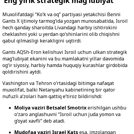
‘Eng yirik strategik mag‘lubiyat’
Muxolifatdagi “Ko‘k va oq” partiyasi yetakchisi Benni
Gants X ijtimoiy tarmog‘ida yozgan munosabatida, Isroil
hech qanday sharoitda Livandagi harbiy ishtirokini
cheklashni yoki u yerdan qo‘shinlarini olib chiqishni
qabul qilmasligi kerakligini uqtirdi.
Gants AQSh-Eron kelishuvi Isroil uchun ulkan strategik
mag‘lubiyat ekanini va bu mamlakatni yillar davomida
og‘ir siyosiy, harbiy hamda huquqiy kurashlar girdobida
qoldirishini aytdi.
Vashington va Tehron o‘rtasidagi bitimga nafaqat
muxolifat, balki Netanyahu kabinetining bir qator
nufuzli a’zolari ham qattiq e’tiroz bildirishdi:
Moliya vaziri Betsalel Smotrix
erishilgan ushbu
o‘zaro anglashuvni “Isroil uchun juda yomon va
g‘oyat xavfli” deb atadi.
Mudofaa vaziri Israel Kats
esa, imzolangan