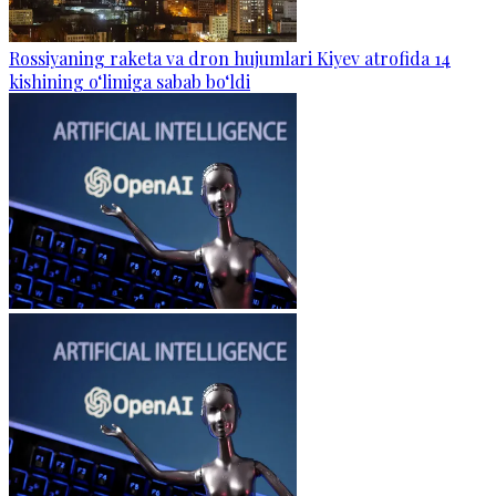
Rossiyaning raketa va dron hujumlari Kiyev atrofida 14
kishining o‘limiga sabab bo‘ldi