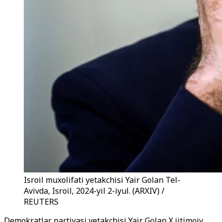
Isroil muxolifati yetakchisi Yair Golan Tel-
Avivda, Isroil, 2024-yil 2-iyul. (ARXIV) /
REUTERS
Demokratlar partiyasi yetakchisi Yair Golan X ijtimoiy