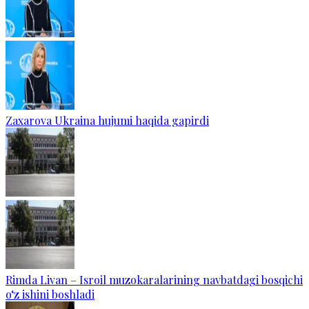
Zaxarova Ukraina hujumi haqida gapirdi
Rimda Livan – Isroil muzokaralarining navbatdagi bosqichi
o‘z ishini boshladi