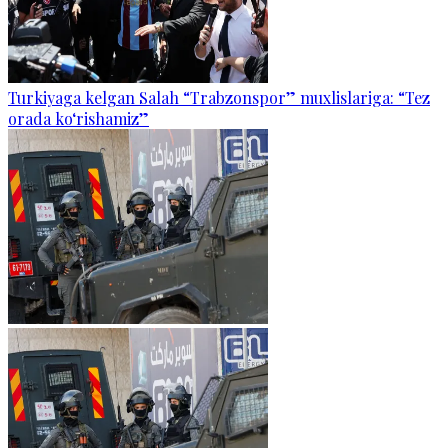
Turkiyaga kelgan Salah “Trabzonspor” muxlislariga: “Tez
orada ko‘rishamiz”