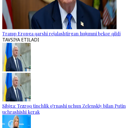
Tramp Eronga qarshi rejalashtirgan hujumni bekor qildi
TAVSIYA ETILADI
Sibiga: Tezroq tinchlik o‘rnashi uchun Zelenskiy bilan Putin
uchrashishi kerak