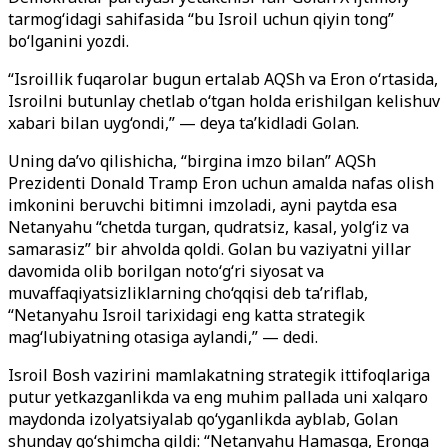
tarmog‘idagi sahifasida “bu Isroil uchun qiyin tong”
bo‘lganini yozdi.
“Isroillik fuqarolar bugun ertalab AQSh va Eron o‘rtasida,
Isroilni butunlay chetlab o‘tgan holda erishilgan kelishuv
xabari bilan uyg‘ondi,” — deya ta’kidladi Golan.
Uning da’vo qilishicha, “birgina imzo bilan” AQSh
Prezidenti Donald Tramp Eron uchun amalda nafas olish
imkonini beruvchi bitimni imzoladi, ayni paytda esa
Netanyahu “chetda turgan, qudratsiz, kasal, yolg‘iz va
samarasiz” bir ahvolda qoldi. Golan bu vaziyatni yillar
davomida olib borilgan noto‘g‘ri siyosat va
muvaffaqiyatsizliklarning cho‘qqisi deb ta’riflab,
“Netanyahu Isroil tarixidagi eng katta strategik
mag‘lubiyatning otasiga aylandi,” — dedi.
Isroil Bosh vazirini mamlakatning strategik ittifoqlariga
putur yetkazganlikda va eng muhim pallada uni xalqaro
maydonda izolyatsiyalab qo‘yganlikda ayblab, Golan
shunday qo‘shimcha qildi: “Netanyahu Hamasga, Eronga