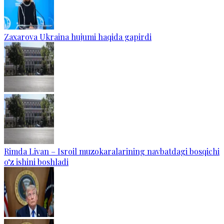
Zaxarova Ukraina hujumi haqida gapirdi
Rimda Livan – Isroil muzokaralarining navbatdagi bosqichi
o‘z ishini boshladi