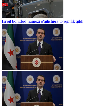
Isroil bomdod namozi o‘qilishiga to‘sqinlik qildi