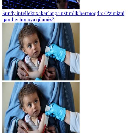
Sun’iy intellekt xakerlarga ustunlik bermoqda: O‘zimizni
qanday himoya qilamiz?