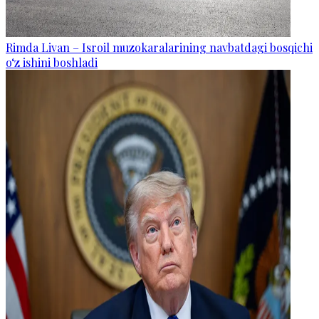
Rimda Livan – Isroil muzokaralarining navbatdagi bosqichi
o‘z ishini boshladi