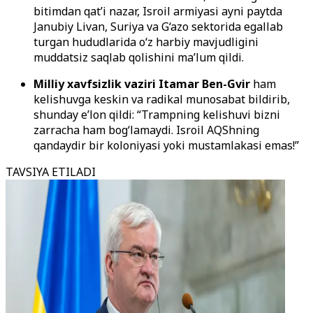
bitimdan qat’i nazar, Isroil armiyasi ayni paytda
Janubiy Livan, Suriya va G‘azo sektorida egallab
turgan hududlarida o‘z harbiy mavjudligini
muddatsiz saqlab qolishini ma’lum qildi.
Milliy xavfsizlik vaziri Itamar Ben-Gvir
ham
kelishuvga keskin va radikal munosabat bildirib,
shunday e’lon qildi: “Trampning kelishuvi bizni
zarracha ham bog‘lamaydi. Isroil AQShning
qandaydir bir koloniyasi yoki mustamlakasi emas!”
TAVSIYA ETILADI