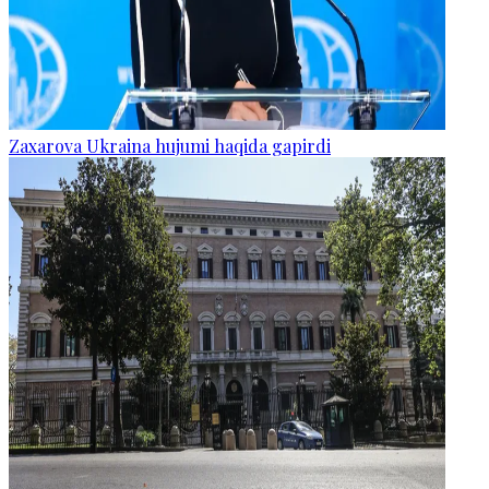
Zaxarova Ukraina hujumi haqida gapirdi