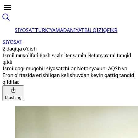
SIYOSAT
TURKIYA
MADANIYAT
BU QIZIQ
FIKR
SIYOSAT
2 daqiqa o'qish
Isroil muxolifati Bosh vazir Benyamin Netanyaxuni tanqid
qildi
Isroildagi muqobil siyosatchilar Netanyaxuni AQSh va
Eron o'rtasida erishilgan kelishuvdan keyin qattiq tanqid
qildilar.
Ulashing