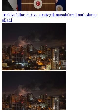
Turkiya bilan Suriya strategik masalalarni muhokama
qiladi