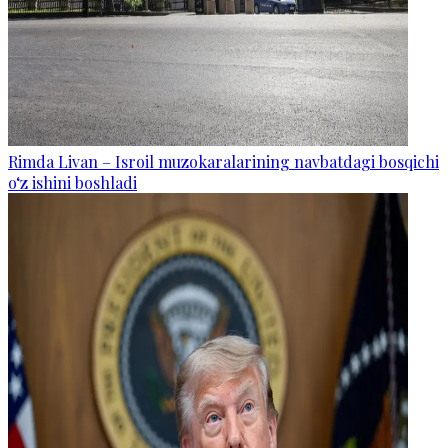
Rimda Livan – Isroil muzokaralarining navbatdagi bosqichi
o‘z ishini boshladi