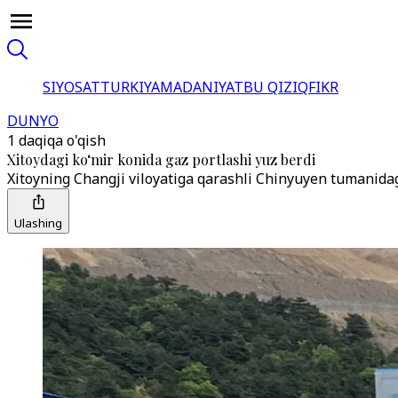
SIYOSAT
TURKIYA
MADANIYAT
BU QIZIQ
FIKR
DUNYO
1 daqiqa o'qish
Xitoydagi ko‘mir konida gaz portlashi yuz berdi
Xitoyning Changji viloyatiga qarashli Chinyuyen tumanidagi
Ulashing