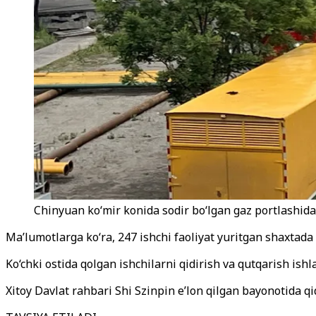
Chinyuan koʻmir konida sodir boʻlgan gaz portlashida
Ma’lumotlarga ko‘ra, 247 ishchi faoliyat yuritgan shaxtada 
Ko‘chki ostida qolgan ishchilarni qidirish va qutqarish is
Xitoy Davlat rahbari Shi Szinpin e’lon qilgan bayonotida q