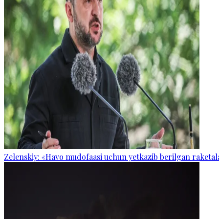
Zelenskiy: «Havo mudofaasi uchun yetkazib berilgan raketal