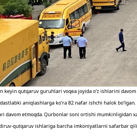
n keyin qutqaruv guruhlari voqea joyida oʻz ishlarini davom
dastlabki aniqlashlarga ko‘ra 82 nafar ishchi halok bo‘lgan.
hlari davom etmoqda. Qurbonlar soni ortishi mumkinligidan xa
idiruv-qutqaruv ishlariga barcha imkoniyatlarni safarbar qi