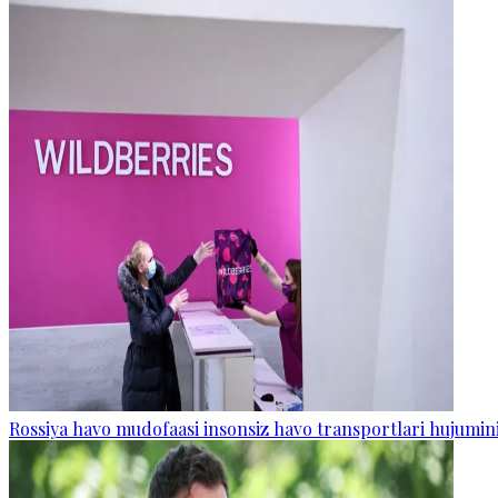
Rossiya havo mudofaasi insonsiz havo transportlari hujumini