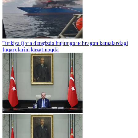
Turkiya Qora dengizda hujumga uchragan kemalardagi
fuqarolarini kuzatmoqda