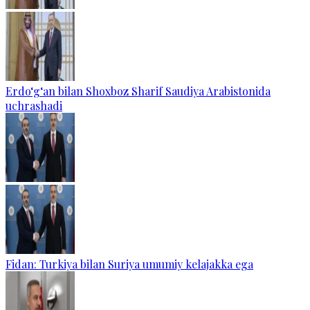
Erdo‘g‘an bilan Shoxboz Sharif Saudiya Arabistonida
uchrashadi
Fidan: Turkiya bilan Suriya umumiy kelajakka ega