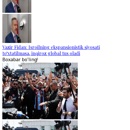
Vazir Fidan: Isroilning ekspansionistik siyosati
to‘xtatilmasa, inqiroz global tus oladi
Boxabar bo'ling!