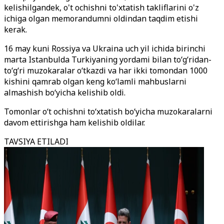
kelishilgandek, o't ochishni to'xtatish takliflarini o'z
ichiga olgan memorandumni oldindan taqdim etishi
kerak.
16 may kuni Rossiya va Ukraina uch yil ichida birinchi
marta Istanbulda Turkiyaning yordami bilan toʻgʻridan-
toʻgʻri muzokaralar oʻtkazdi va har ikki tomondan 1000
kishini qamrab olgan keng koʻlamli mahbuslarni
almashish boʻyicha kelishib oldi.
Tomonlar o‘t ochishni to‘xtatish bo‘yicha muzokaralarni
davom ettirishga ham kelishib oldilar.
TAVSIYA ETILADI