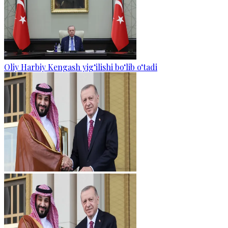
Oliy Harbiy Kengash yig‘ilishi bo‘lib o‘tadi