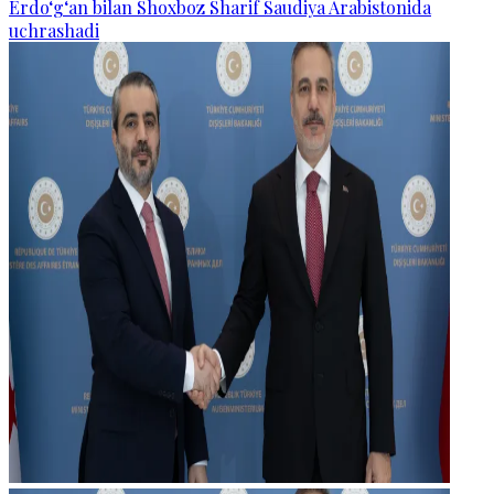
Erdo‘g‘an bilan Shoxboz Sharif Saudiya Arabistonida
uchrashadi