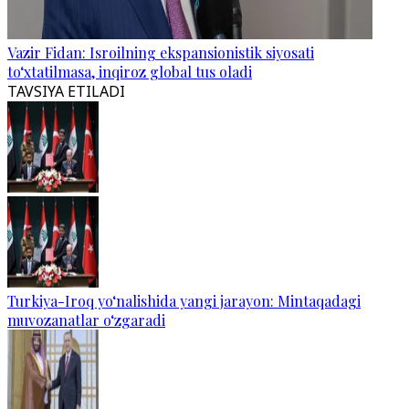
Vazir Fidan: Isroilning ekspansionistik siyosati
to‘xtatilmasa, inqiroz global tus oladi
TAVSIYA ETILADI
Turkiya-Iroq yo‘nalishida yangi jarayon: Mintaqadagi
muvozanatlar o‘zgaradi