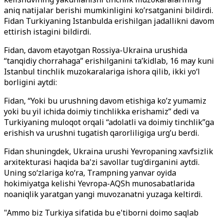
aniq natijalar berishi mumkinligini ko’rsatganini bildirdi.
Fidan Turkiyaning Istanbulda erishilgan jadallikni davom
ettirish istagini bildirdi.
Fidan, davom etayotgan Rossiya-Ukraina urushida
“tanqidiy chorrahaga” erishilganini ta’kidlab, 16 may kuni
Istanbul tinchlik muzokaralariga ishora qilib, ikki yo‘l
borligini aytdi:
Fidan, “Yoki bu urushning davom etishiga ko’z yumamiz
yoki bu yil ichida doimiy tinchlikka erishamiz” dedi va
Turkiyaning muloqot orqali “adolatli va doimiy tinchlik”ga
erishish va urushni tugatish qarorliligiga urg’u berdi.
Fidan shuningdek, Ukraina urushi Yevropaning xavfsizlik
arxitekturasi haqida ba'zi savollar tug'dirganini aytdi.
Uning so‘zlariga ko‘ra, Trampning yanvar oyida
hokimiyatga kelishi Yevropa-AQSh munosabatlarida
noaniqlik yaratgan yangi muvozanatni yuzaga keltirdi.
"Ammo biz Turkiya sifatida bu e'tiborni doimo saqlab