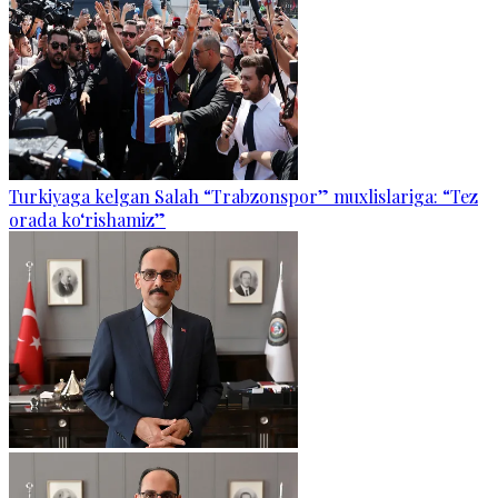
Turkiyaga kelgan Salah “Trabzonspor” muxlislariga: “Tez
orada ko‘rishamiz”