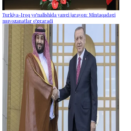
Turkiya-Iroq yo‘nalishida yangi jarayon: Mintaqadagi
muvozanatlar o‘zgaradi