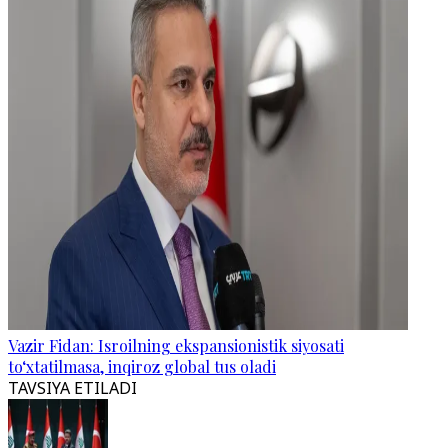
Vazir Fidan: Isroilning ekspansionistik siyosati
to‘xtatilmasa, inqiroz global tus oladi
TAVSIYA ETILADI