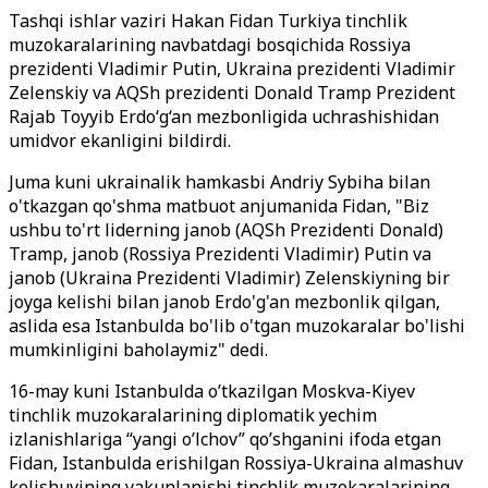
Tashqi ishlar vaziri Hakan Fidan Turkiya tinchlik
muzokaralarining navbatdagi bosqichida Rossiya
prezidenti Vladimir Putin, Ukraina prezidenti Vladimir
Zelenskiy va AQSh prezidenti Donald Tramp Prezident
Rajab Toyyib Erdo‘g‘an mezbonligida uchrashishidan
umidvor ekanligini bildirdi.
Juma kuni ukrainalik hamkasbi Andriy Sybiha bilan
o'tkazgan qo'shma matbuot anjumanida Fidan, "Biz
ushbu to'rt liderning janob (AQSh Prezidenti Donald)
Tramp, janob (Rossiya Prezidenti Vladimir) Putin va
janob (Ukraina Prezidenti Vladimir) Zelenskiyning bir
joyga kelishi bilan janob Erdo'g'an mezbonlik qilgan,
aslida esa Istanbulda bo'lib o'tgan muzokaralar bo'lishi
mumkinligini baholaymiz" dedi.
16-may kuni Istanbulda o’tkazilgan Moskva-Kiyev
tinchlik muzokaralarining diplomatik yechim
izlanishlariga “yangi o’lchov” qo’shganini ifoda etgan
Fidan, Istanbulda erishilgan Rossiya-Ukraina almashuv
kelishuvining yakunlanishi tinchlik muzokaralarining