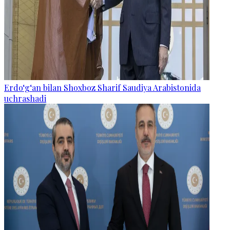
Erdo‘g‘an bilan Shoxboz Sharif Saudiya Arabistonida
uchrashadi