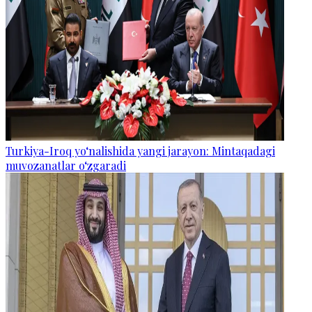
Turkiya-Iroq yo‘nalishida yangi jarayon: Mintaqadagi
muvozanatlar o‘zgaradi