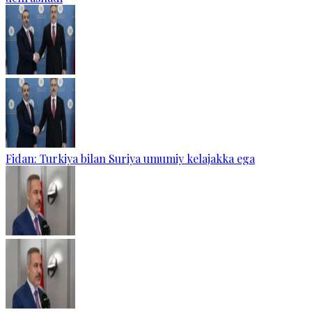
Fidan: Turkiya bilan Suriya umumiy kelajakka ega