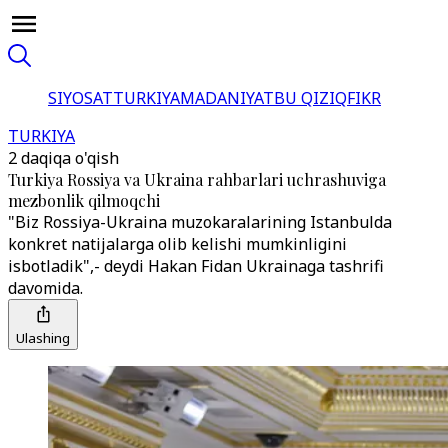
SIYOSAT
TURKIYA
MADANIYAT
BU QIZIQ
FIKR
TURKIYA
2 daqiqa o'qish
Turkiya Rossiya va Ukraina rahbarlari uchrashuviga
mezbonlik qilmoqchi
"Biz Rossiya-Ukraina muzokaralarining Istanbulda
konkret natijalarga olib kelishi mumkinligini
isbotladik",- deydi Hakan Fidan Ukrainaga tashrifi
davomida.
Ulashing