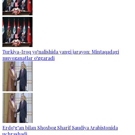
Turkiya-Iroq yo‘nalishida yangi jarayon: Mintaqadagi
muvozanatlar o‘zgaradi
Erdo‘g‘an bilan Shoxboz Sharif Saudiya Arabistonida
uchrashadi