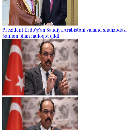
Prezident Erdo‘g‘an Saudiya Arabistoni valiahd shahzodasi
Salmon bilan muloqot qildi