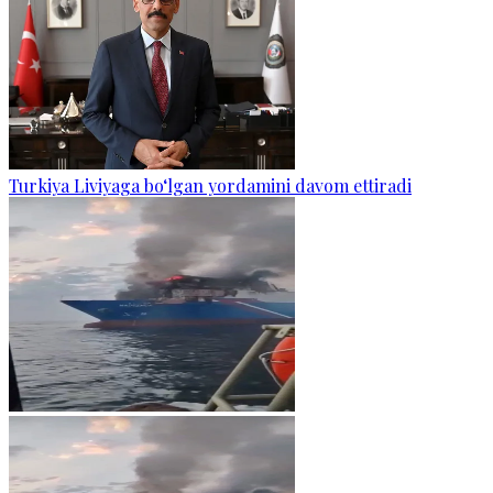
Turkiya Liviyaga bo‘lgan yordamini davom ettiradi