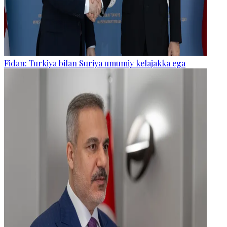
Fidan: Turkiya bilan Suriya umumiy kelajakka ega