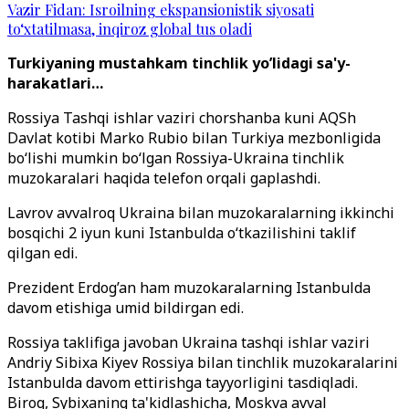
Vazir Fidan: Isroilning ekspansionistik siyosati
to‘xtatilmasa, inqiroz global tus oladi
Turkiyaning mustahkam tinchlik yo’lidagi sa'y-
harakatlari…
Rossiya Tashqi ishlar vaziri chorshanba kuni AQSh
Davlat kotibi Marko Rubio bilan Turkiya mezbonligida
boʻlishi mumkin boʻlgan Rossiya-Ukraina tinchlik
muzokaralari haqida telefon orqali gaplashdi.
Lavrov avvalroq Ukraina bilan muzokaralarning ikkinchi
bosqichi 2 iyun kuni Istanbulda o‘tkazilishini taklif
qilgan edi.
Prezident Erdog’an ham muzokaralarning Istanbulda
davom etishiga umid bildirgan edi.
Rossiya taklifiga javoban Ukraina tashqi ishlar vaziri
Andriy Sibixa Kiyev Rossiya bilan tinchlik muzokaralarini
Istanbulda davom ettirishga tayyorligini tasdiqladi.
Biroq, Sybixaning ta'kidlashicha, Moskva avval