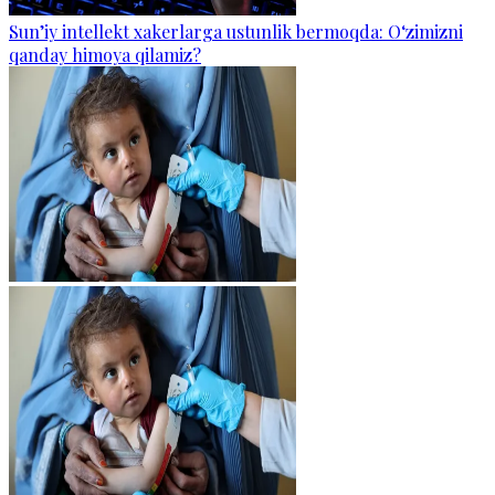
Sun’iy intellekt xakerlarga ustunlik bermoqda: O‘zimizni
qanday himoya qilamiz?