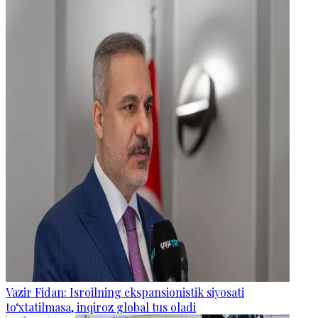
Vazir Fidan: Isroilning ekspansionistik siyosati
to‘xtatilmasa, inqiroz global tus oladi