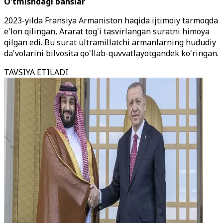
O'tmishdagi bahslar
2023-yilda Fransiya Armaniston haqida ijtimoiy tarmoqda
e'lon qilingan, Ararat tog'i tasvirlangan suratni himoya
qilgan edi. Bu surat ultramillatchi armanlarning hududiy
da'volarini bilvosita qo'llab-quvvatlayotgandek ko'ringan.
TAVSIYA ETILADI