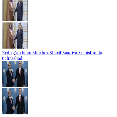
Erdo‘g‘an bilan Shoxboz Sharif Saudiya Arabistonida
uchrashadi