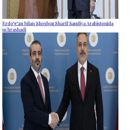
Erdo‘g‘an bilan Shoxboz Sharif Saudiya Arabistonida
uchrashadi