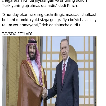
chegaralari ichida joylashgan va shuning uchun
Turkiyaning ajralmas qismidir,” dedi Kilich.
“Shunday ekan, sizning tashrifingiz maqsadi chalkash
bo'lishi mumkin yoki sizga geografiya bo'yicha asosiy
ta'lim yetishmayapti,” deb qo'shimcha qildi u.
TAVSIYA ETILADI