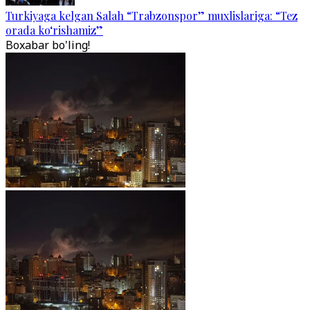
Turkiyaga kelgan Salah “Trabzonspor” muxlislariga: “Tez
orada ko‘rishamiz”
Boxabar bo'ling!