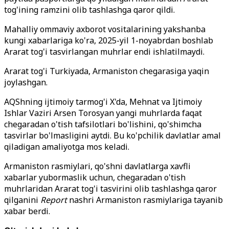
tog'ining ramzini olib tashlashga qaror qildi.
Mahalliy ommaviy axborot vositalarining yakshanba
kungi xabarlariga ko'ra, 2025-yil 1-noyabrdan boshlab
Ararat tog'i tasvirlangan muhrlar endi ishlatilmaydi.
Ararat tog'i Turkiyada, Armaniston chegarasiga yaqin
joylashgan.
AQShning ijtimoiy tarmog'i X'da, Mehnat va Ijtimoiy
Ishlar Vaziri Arsen Torosyan yangi muhrlarda faqat
chegaradan o'tish tafsilotlari bo'lishini, qo'shimcha
tasvirlar bo'lmasligini aytdi. Bu ko'pchilik davlatlar amal
qiladigan amaliyotga mos keladi.
Armaniston rasmiylari, qo'shni davlatlarga xavfli
xabarlar yubormaslik uchun, chegaradan o'tish
muhrlaridan Ararat tog'i tasvirini olib tashlashga qaror
qilganini
Report
nashri Armaniston rasmiylariga tayanib
xabar berdi.