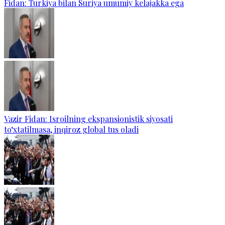
Fidan: Turkiya bilan Suriya umumiy kelajakka ega
Vazir Fidan: Isroilning ekspansionistik siyosati
to‘xtatilmasa, inqiroz global tus oladi