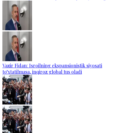
Vazir Fidan: Isroilning ekspansionistik siyosati
to‘xtatilmasa, inqiroz global tus oladi