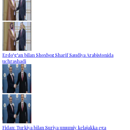
Erdo‘g‘an bilan Shoxboz Sharif Saudiya Arabistonida
uchrashadi
Fidan: Turkiya bilan Suriya umumiy kelajakka ega