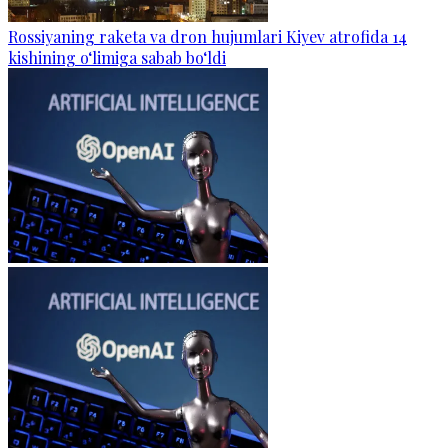
Rossiyaning raketa va dron hujumlari Kiyev atrofida 14
kishining o‘limiga sabab bo‘ldi