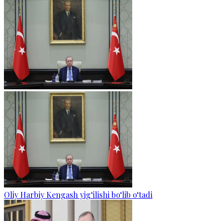
Oliy Harbiy Kengash yig‘ilishi bo‘lib o‘tadi