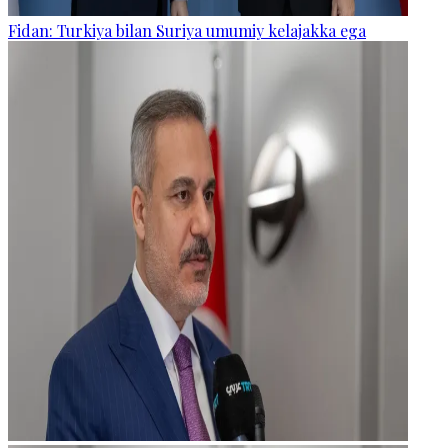
Fidan: Turkiya bilan Suriya umumiy kelajakka ega