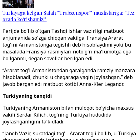
Turkiyaga kelgan Salah “Trabzonspor” muxlislariga: “Tez
orada ko‘rishamiz”
Parijda bo'lib o'tgan Tashqi ishlar vazirligi matbuot
anjumanida so'zga chiqqan vakilga, Fransiya Ararat
tog'ini Armanistonga tegishli deb hisoblaydimi yoki bu
masalada Fransiya rasmiylari noto'g'ri ma'lumotga ega
bo'lganmi, degan savollar berilgan edi.
“Ararat tog'i Armanistondan qaralganda ramziy manzara
hisoblanadi, chunki u chegaraga yaqin joylashgan,” deb
javob bergan edi matbuot kotibi Anna-Kler Legandr.
Turkiyaning tanqidi
Turkiyaning Armaniston bilan muloqot bo'yicha maxsus
vakili Serdar Kilich, tog'ning Turkiya hududida
joylashganligini ta'kidladi.
“Janob Vazir, suratdagi tog' - Ararat tog'i bo'lib, u Turkiya