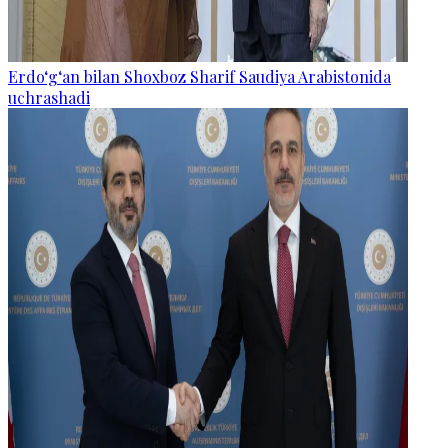
Erdo‘g‘an bilan Shoxboz Sharif Saudiya Arabistonida
uchrashadi