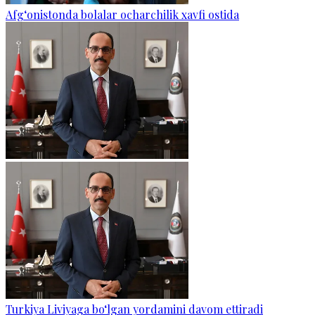
Afg‘onistonda bolalar ocharchilik xavfi ostida
Turkiya Liviyaga bo‘lgan yordamini davom ettiradi