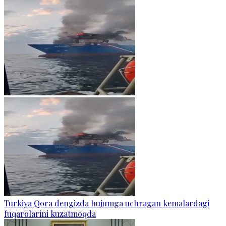
Turkiya Qora dengizda hujumga uchragan kemalardagi
fuqarolarini kuzatmoqda