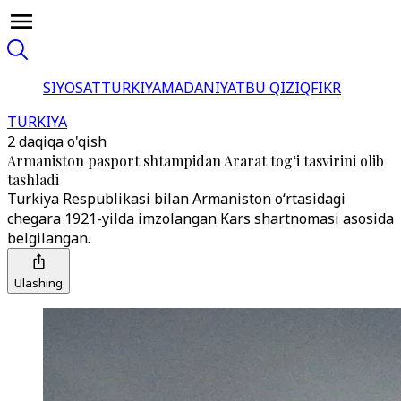
SIYOSAT
TURKIYA
MADANIYAT
BU QIZIQ
FIKR
TURKIYA
2 daqiqa o'qish
Armaniston pasport shtampidan Ararat tog‘i tasvirini olib
tashladi
Turkiya Respublikasi bilan Armaniston oʻrtasidagi
chegara 1921-yilda imzolangan Kars shartnomasi asosida
belgilangan.
Ulashing