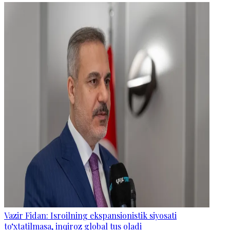
Vazir Fidan: Isroilning ekspansionistik siyosati
to‘xtatilmasa, inqiroz global tus oladi