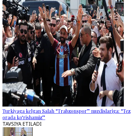
Turkiyaga kelgan Salah “Trabzonspor” muxlislariga: “Tez
orada ko‘rishamiz”
TAVSIYA ETILADI