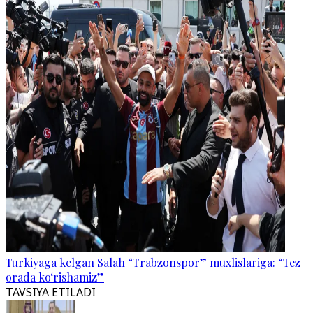
Turkiyaga kelgan Salah “Trabzonspor” muxlislariga: “Tez
orada ko‘rishamiz”
TAVSIYA ETILADI