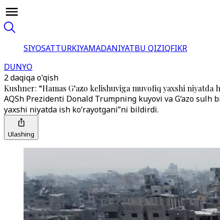
SIYOSAT
TURKIYA
MADANIYAT
BU QIZIQ
FIKR
DUNYO
2 daqiqa o'qish
Kushner: “Hamas G‘azo kelishuviga muvofiq yaxshi niyatda 
AQSh Prezidenti Donald Trumpning kuyovi va G‘azo sulh bi
yaxshi niyatda ish ko‘rayotgani”ni bildirdi.
Ulashing