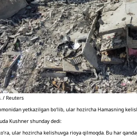
. / Reuters
omonidan yetkazilgan bo‘lib, ular hozircha Hamasning kelish
vyuda Kushner shunday dedi:
o‘ra, ular hozircha kelishuvga rioya qilmoqda. Bu har qanda