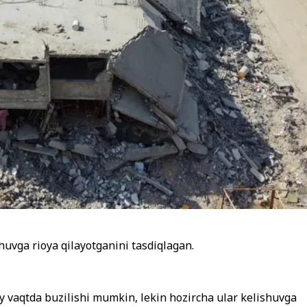
uvga rioya qilayotganini tasdiqlagan.
y vaqtda buzilishi mumkin, lekin hozircha ular kelishuvga