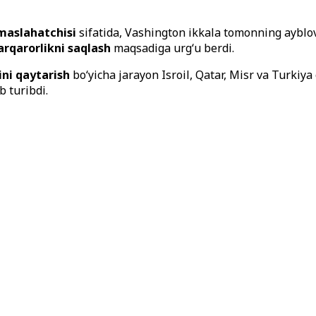
maslahatchisi
sifatida, Vashington ikkala tomonning ayblov
arqarorlikni saqlash
maqsadiga urg‘u berdi.
ini qaytarish
bo‘yicha jarayon Isroil, Qatar, Misr va Turkiya
 turibdi.