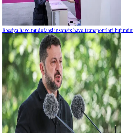
Rossiya havo mudofaasi insonsiz havo transportlari hujumini