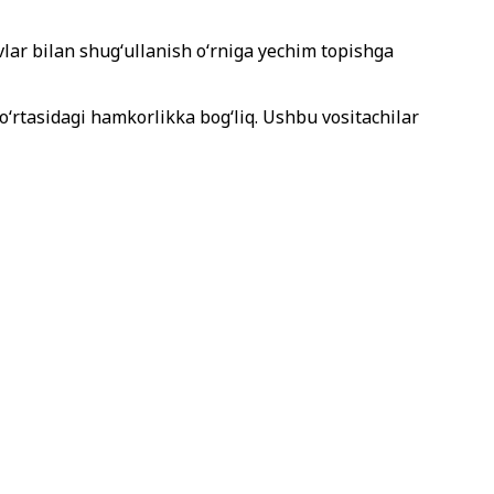
lar bilan shug‘ullanish o‘rniga yechim topishga
 o‘rtasidagi hamkorlikka bog‘liq. Ushbu vositachilar