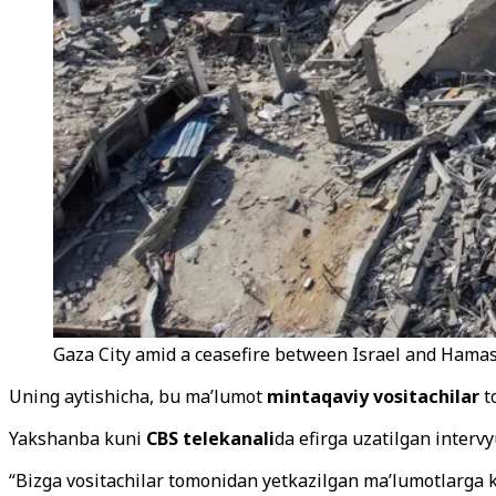
Gaza City amid a ceasefire between Israel and Hamas
Uning aytishicha, bu ma’lumot
mintaqaviy vositachilar
t
Yakshanba kuni
CBS telekanali
da efirga uzatilgan inter
“Bizga vositachilar tomonidan yetkazilgan ma’lumotlarga k