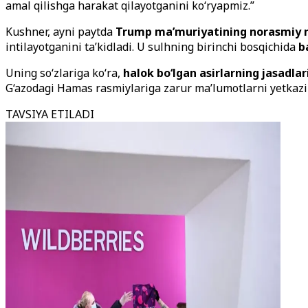
amal qilishga harakat qilayotganini ko‘ryapmiz.”
Kushner, ayni paytda
Trump ma’muriyatining norasmiy 
intilayotganini ta’kidladi. U sulhning birinchi bosqichida
b
Uning so‘zlariga ko‘ra,
halok bo‘lgan asirlarning jasadlar
G‘azodagi Hamas rasmiylariga zarur ma’lumotlarni yetkazib
TAVSIYA ETILADI