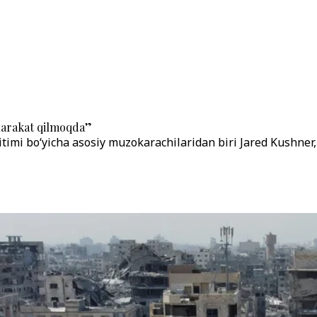
harakat qilmoqda”
timi bo‘yicha asosiy muzokarachilaridan biri Jared Kushner