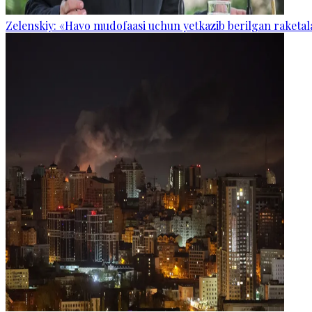
Zelenskiy: «Havo mudofaasi uchun yetkazib berilgan raketal