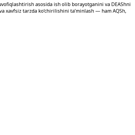
vofiqlashtirish asosida ish olib borayotganini va DEAShni
va xavfsiz tarzda ko‘chirilishini ta’minlash — ham AQSh,