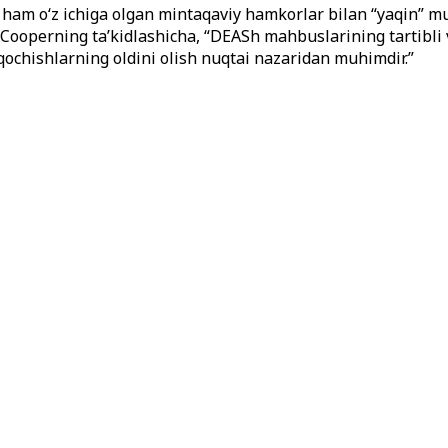
 ham o‘z ichiga olgan mintaqaviy hamkorlar bilan “yaqin” mu
. Cooperning ta’kidlashicha, “DEASh mahbuslarining tartibli 
qochishlarning oldini olish nuqtai nazaridan muhimdir.”