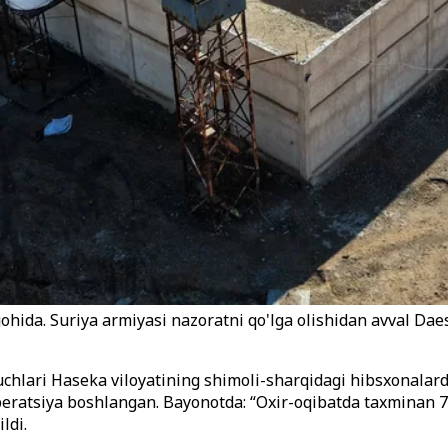
gohida. Suriya armiyasi nazoratni qo'lga olishidan avval D
chlari Haseka viloyatining shimoli-sharqidagi hibsxonalard
 operatsiya boshlangan. Bayonotda: “Oxir-oqibatda taxminan
ldi.