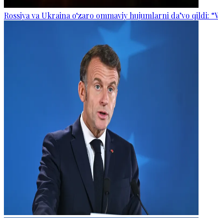
Rossiya va Ukraina o‘zaro ommaviy hujumlarni da’vo qildi: “