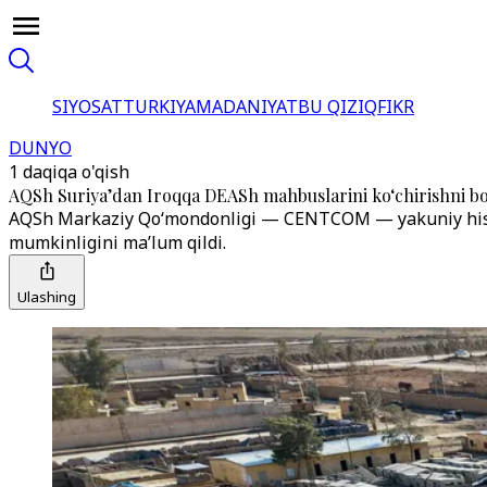
SIYOSAT
TURKIYA
MADANIYAT
BU QIZIQ
FIKR
DUNYO
1 daqiqa o'qish
AQSh Suriya’dan Iroqqa DEASh mahbuslarini ko‘chirishni bo
AQSh Markaziy Qo‘mondonligi — CENTCOM — yakuniy hisob
mumkinligini ma’lum qildi.
Ulashing