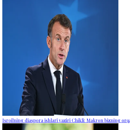
Isroilning diaspora ishlari vaziri Chikli: Makron bizning o