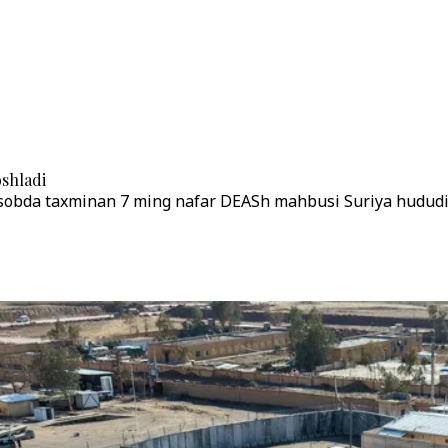
shladi
da taxminan 7 ming nafar DEASh mahbusi Suriya hududidan