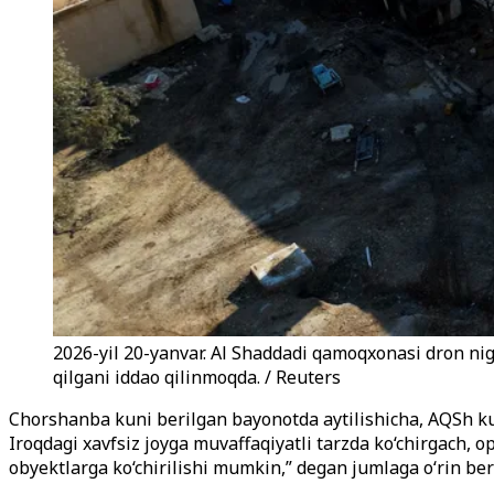
2026-yil 20-yanvar. Al Shaddadi qamoqxonasi dron ni
qilgani iddao qilinmoqda. / Reuters
Chorshanba kuni berilgan bayonotda aytilishicha, AQSh ku
Iroqdagi xavfsiz joyga muvaffaqiyatli tarzda ko‘chirgach,
obyektlarga ko‘chirilishi mumkin,” degan jumlaga o‘rin beri