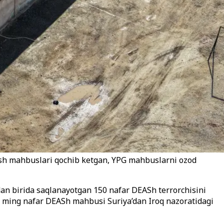
aesh mahbuslari qochib ketgan, YPG mahbuslarni ozod
an birida saqlanayotgan 150 nafar DEASh terrorchisini
 7 ming nafar DEASh mahbusi Suriya’dan Iroq nazoratidagi