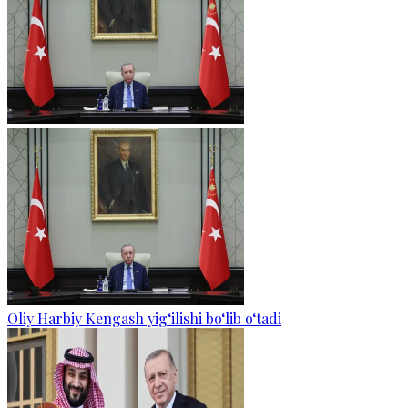
Oliy Harbiy Kengash yig‘ilishi bo‘lib o‘tadi