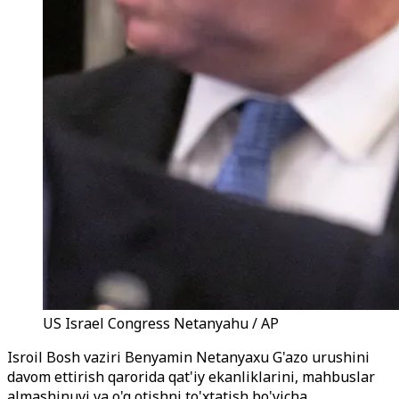
US Israel Congress Netanyahu / AP
Isroil Bosh vaziri Benyamin Netanyaxu G'azo urushini
davom ettirish qarorida qat'iy ekanliklarini, mahbuslar
almashinuvi va o'q otishni to'xtatish bo'yicha