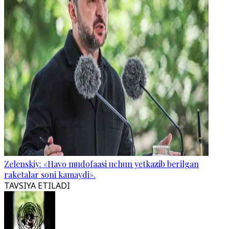
Zelenskiy: «Havo mudofaasi uchun yetkazib berilgan
raketalar soni kamaydi».
TAVSIYA ETILADI