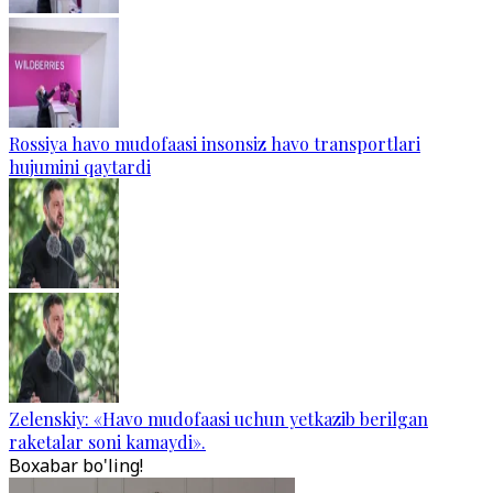
Rossiya havo mudofaasi insonsiz havo transportlari
hujumini qaytardi
Zelenskiy: «Havo mudofaasi uchun yetkazib berilgan
raketalar soni kamaydi».
Boxabar bo'ling!