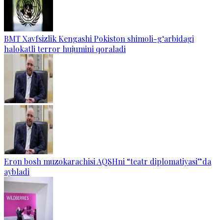
BMT Xavfsizlik Kengashi Pokiston shimoli-g‘arbidagi
halokatli terror hujumini qoraladi
Eron bosh muzokarachisi AQSHni “teatr diplomatiyasi”da
aybladi