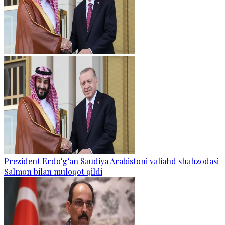
Prezident Erdo‘g‘an Saudiya Arabistoni valiahd shahzodasi
Salmon bilan muloqot qildi