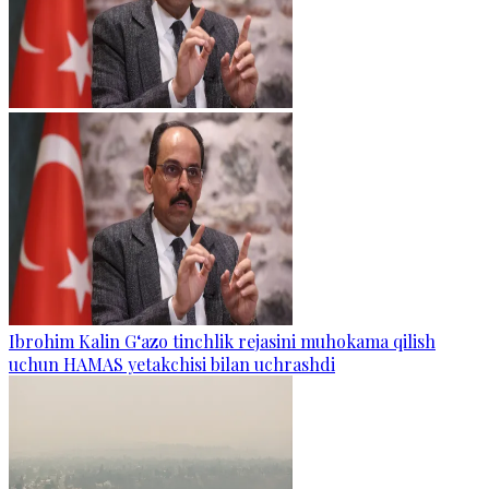
Ibrohim Kalin G‘azo tinchlik rejasini muhokama qilish
uchun HAMAS yetakchisi bilan uchrashdi