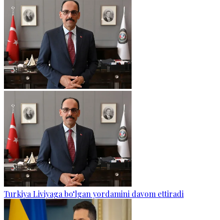
Turkiya Liviyaga bo‘lgan yordamini davom ettiradi