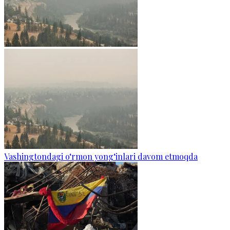
Vashingtondagi o‘rmon yong‘inlari davom etmoqda