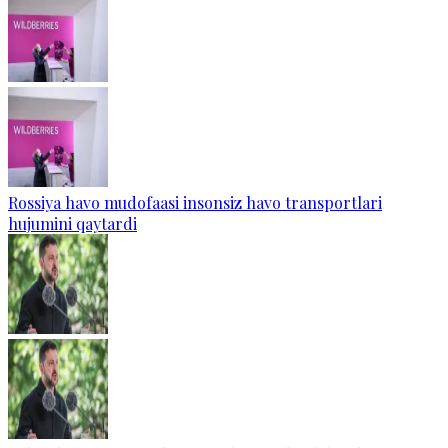
Rossiya havo mudofaasi insonsiz havo transportlari
hujumini qaytardi