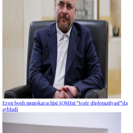
Eron bosh muzokarachisi AQSHni “teatr diplomatiyasi”da
aybladi