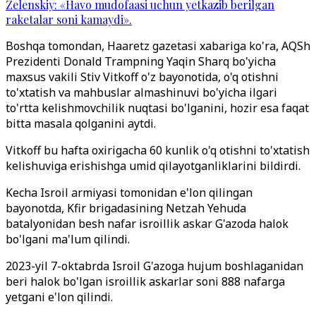
Zelenskiy: «Havo mudofaasi uchun yetkazib berilgan
raketalar soni kamaydi».
Boshqa tomondan, Haaretz gazetasi xabariga ko'ra, AQSh
Prezidenti Donald Trampning Yaqin Sharq bo'yicha
maxsus vakili Stiv Vitkoff o'z bayonotida, o'q otishni
to'xtatish va mahbuslar almashinuvi bo'yicha ilgari
to'rtta kelishmovchilik nuqtasi bo'lganini, hozir esa faqat
bitta masala qolganini aytdi.
Vitkoff bu hafta oxirigacha 60 kunlik o'q otishni to'xtatish
kelishuviga erishishga umid qilayotganliklarini bildirdi.
Kecha Isroil armiyasi tomonidan e'lon qilingan
bayonotda, Kfir brigadasining Netzah Yehuda
batalyonidan besh nafar isroillik askar G'azoda halok
bo'lgani ma'lum qilindi.
2023-yil 7-oktabrda Isroil G'azoga hujum boshlaganidan
beri halok bo'lgan isroillik askarlar soni 888 nafarga
yetgani e'lon qilindi.