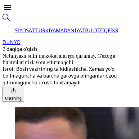
SIYOSAT
TURKIYA
MADANIYAT
BU QIZIQ
FIKR
DUNYO
2 daqiqa o'qish
Netanyaxu sulh muzokaralariga qaramay, G'azoga
hujumlarini davom ettirmoqchi
Isroil Bosh vazirining ta'kidlashicha, Xamas yo'q
bo'lmaguncha va barcha garovga olinganlar ozod
qilinmaguncha urush to'xtamaydi.
Ulashing