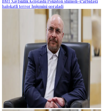
BMT Xavfsizlik Kengashi Pokiston shimoli-g‘arbidagi
halokatli terror hujumini qoraladi