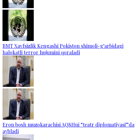
BMT Xavfsizlik Kengashi Pokiston shimoli-g‘arbidagi
halokatli terror hujumini qoraladi
Eron bosh muzokarachisi AQSHni “teatr diplomatiyasi”da
aybladi