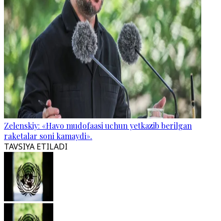
Zelenskiy: «Havo mudofaasi uchun yetkazib berilgan
raketalar soni kamaydi».
TAVSIYA ETILADI