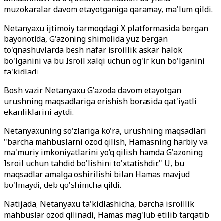
muzokaralar davom etayotganiga qaramay, ma'lum qildi.
Netanyaxu ijtimoiy tarmoqdagi X platformasida bergan
bayonotida, G'azoning shimolida yuz bergan
to'qnashuvlarda besh nafar isroillik askar halok
bo'lganini va bu Isroil xalqi uchun og'ir kun bo'lganini
ta'kidladi.
Bosh vazir Netanyaxu G'azoda davom etayotgan
urushning maqsadlariga erishish borasida qat'iyatli
ekanliklarini aytdi.
Netanyaxuning so'zlariga ko'ra, urushning maqsadlari
"barcha mahbuslarni ozod qilish, Hamasning harbiy va
ma'muriy imkoniyatlarini yo'q qilish hamda G'azoning
Isroil uchun tahdid bo'lishini to'xtatishdir." U, bu
maqsadlar amalga oshirilishi bilan Hamas mavjud
bo'lmaydi, deb qo'shimcha qildi.
Natijada, Netanyaxu ta'kidlashicha, barcha isroillik
mahbuslar ozod qilinadi, Hamas mag'lub etilib tarqatib