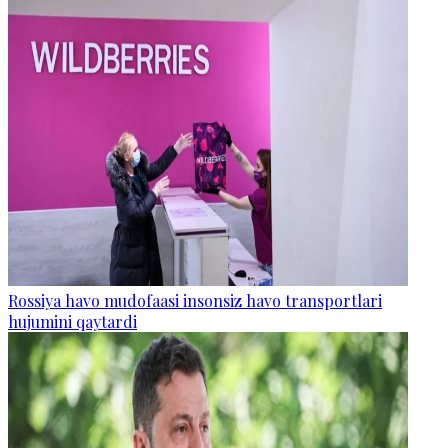
Rossiya havo mudofaasi insonsiz havo transportlari
hujumini qaytardi