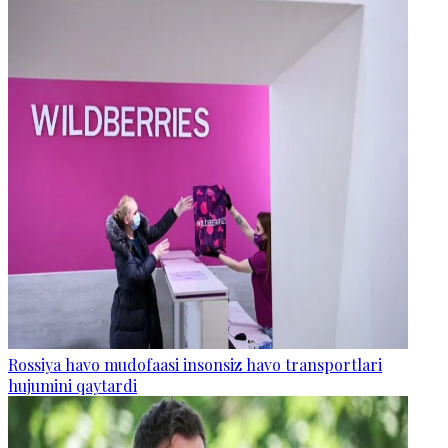
Rossiya havo mudofaasi insonsiz havo transportlari
hujumini qaytardi