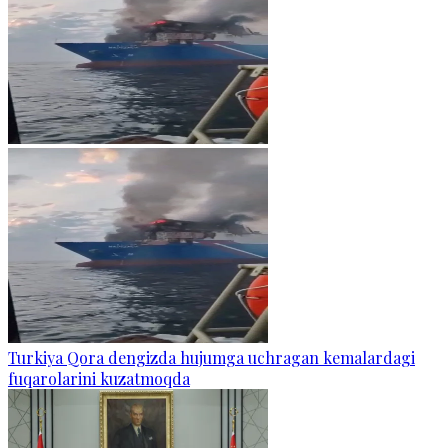
Turkiya Qora dengizda hujumga uchragan kemalardagi
fuqarolarini kuzatmoqda