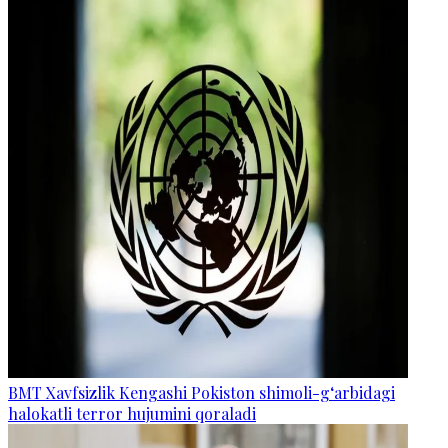
BMT Xavfsizlik Kengashi Pokiston shimoli-g‘arbidagi
halokatli terror hujumini qoraladi