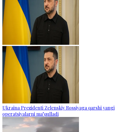
Ukraina Prezidenti Zelenskiy Rossiyaga qarshi yangi
operatsiyalarni ma’qulladi