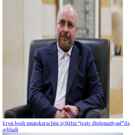
Eron bosh muzokarachisi AQSHni “teatr diplomatiyasi”da
aybladi