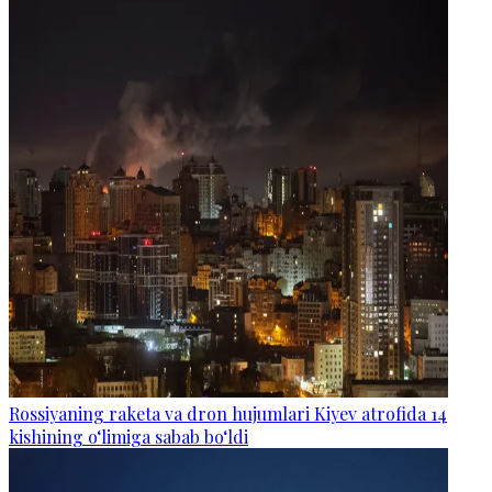
Rossiyaning raketa va dron hujumlari Kiyev atrofida 14
kishining o‘limiga sabab bo‘ldi