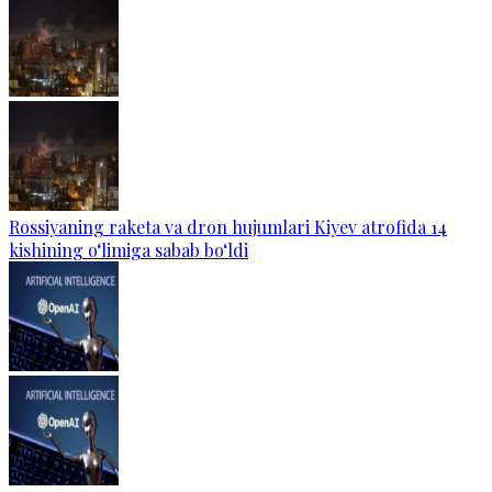
Rossiyaning raketa va dron hujumlari Kiyev atrofida 14
kishining o‘limiga sabab bo‘ldi