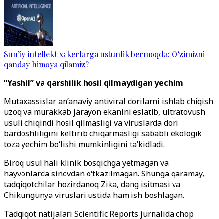
Sun’iy intellekt xakerlarga ustunlik bermoqda: O‘zimizni
qanday himoya qilamiz?
“Yashil” va qarshilik hosil qilmaydigan yechim
Mutaxassislar an’anaviy antiviral dorilarni ishlab chiqish
uzoq va murakkab jarayon ekanini eslatib, ultratovush
usuli chiqindi hosil qilmasligi va viruslarda dori
bardoshliligini keltirib chiqarmasligi sababli ekologik
toza yechim bo‘lishi mumkinligini ta’kidladi.
Biroq usul hali klinik bosqichga yetmagan va
hayvonlarda sinovdan o‘tkazilmagan. Shunga qaramay,
tadqiqotchilar hozirdanoq Zika, dang isitmasi va
Chikungunya viruslari ustida ham ish boshlagan.
Tadqiqot natijalari Scientific Reports jurnalida chop