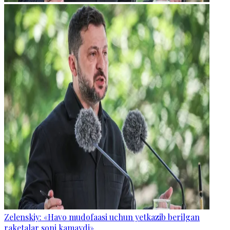
Zelenskiy: «Havo mudofaasi uchun yetkazib berilgan
raketalar soni kamaydi».