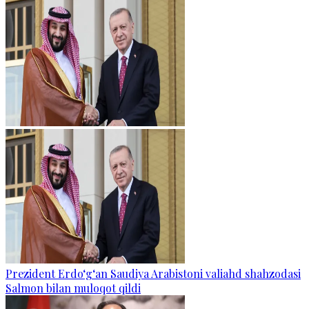
Prezident Erdo‘g‘an Saudiya Arabistoni valiahd shahzodasi
Salmon bilan muloqot qildi