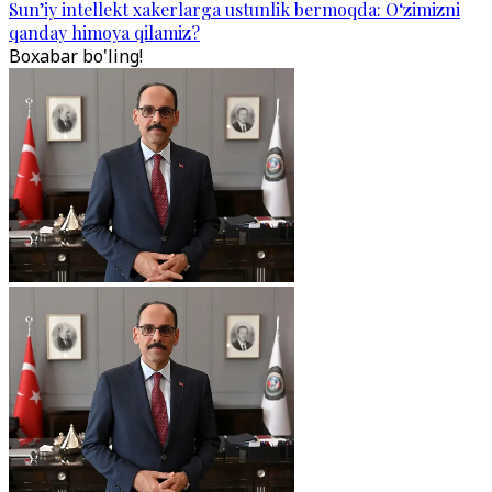
Sun’iy intellekt xakerlarga ustunlik bermoqda: O‘zimizni
qanday himoya qilamiz?
Boxabar bo'ling!