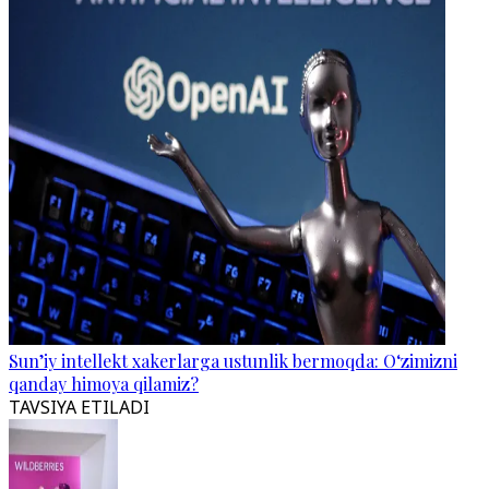
Sun’iy intellekt xakerlarga ustunlik bermoqda: O‘zimizni
qanday himoya qilamiz?
TAVSIYA ETILADI