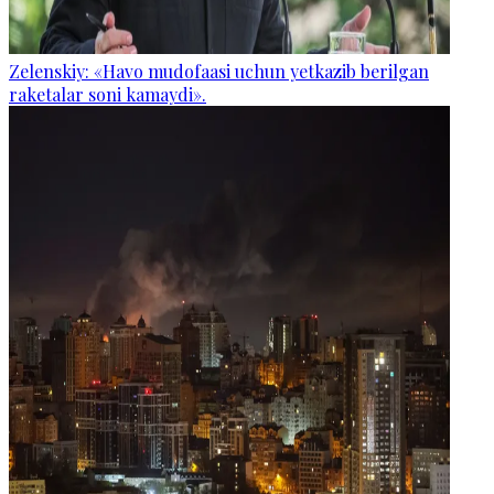
Zelenskiy: «Havo mudofaasi uchun yetkazib berilgan
raketalar soni kamaydi».