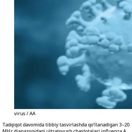
virus / AA
Tadqiqot davomida tibbiy tasvirlashda qo‘llanadigan 3–20
MHz diapazonidagi ultratovush chastotalari influenza A