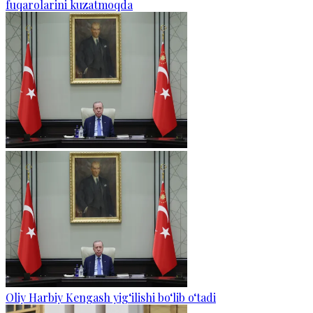
fuqarolarini kuzatmoqda
Oliy Harbiy Kengash yig‘ilishi bo‘lib o‘tadi