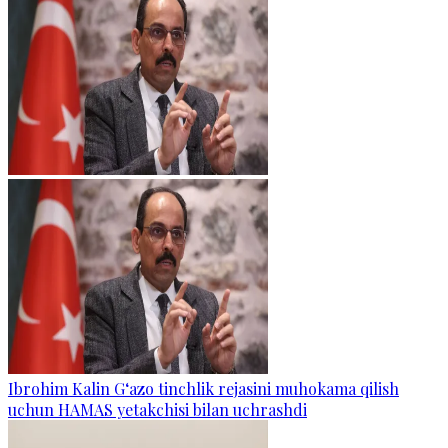
Ibrohim Kalin G‘azo tinchlik rejasini muhokama qilish
uchun HAMAS yetakchisi bilan uchrashdi