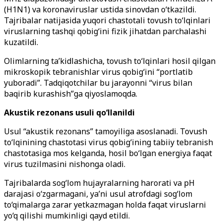
(H1N1) va koronaviruslar ustida sinovdan o‘tkazildi.
Tajribalar natijasida yuqori chastotali tovush to‘lqinlari
viruslarning tashqi qobig‘ini fizik jihatdan parchalashi
kuzatildi.
Olimlarning ta’kidlashicha, tovush to‘lqinlari hosil qilgan
mikroskopik tebranishlar virus qobig‘ini “portlatib
yuboradi”. Tadqiqotchilar bu jarayonni “virus bilan
baqirib kurashish”ga qiyoslamoqda.
Akustik rezonans usuli qo‘llanildi
Usul “akustik rezonans” tamoyiliga asoslanadi. Tovush
to‘lqinining chastotasi virus qobig‘ining tabiiy tebranish
chastotasiga mos kelganda, hosil bo‘lgan energiya faqat
virus tuzilmasini nishonga oladi.
Tajribalarda sog‘lom hujayralarning harorati va pH
darajasi o‘zgarmagani, ya’ni usul atrofdagi sog‘lom
to‘qimalarga zarar yetkazmagan holda faqat viruslarni
yo‘q qilishi mumkinligi qayd etildi.