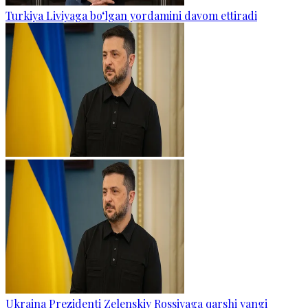
Turkiya Liviyaga bo‘lgan yordamini davom ettiradi
Ukraina Prezidenti Zelenskiy Rossiyaga qarshi yangi