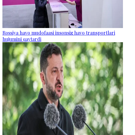
Rossiya havo mudofaasi insonsiz havo transportlari
hujumini qaytardi