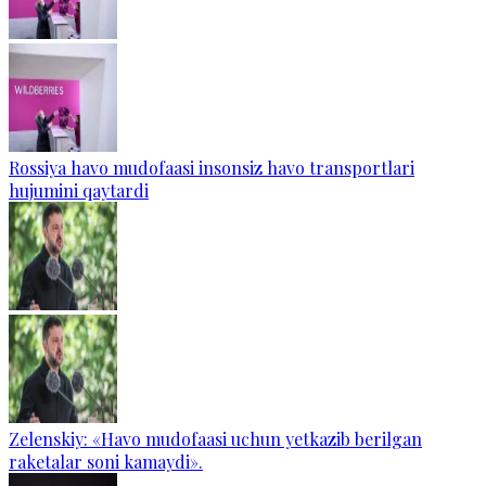
Rossiya havo mudofaasi insonsiz havo transportlari
hujumini qaytardi
Zelenskiy: «Havo mudofaasi uchun yetkazib berilgan
raketalar soni kamaydi».