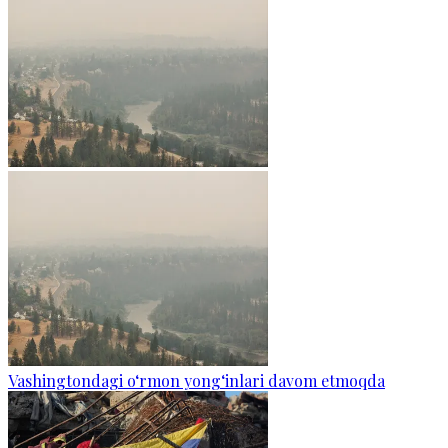
Vashingtondagi o‘rmon yong‘inlari davom etmoqda