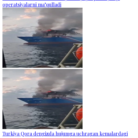
operatsiyalarni ma’qulladi
Turkiya Qora dengizda hujumga uchragan kemalardagi