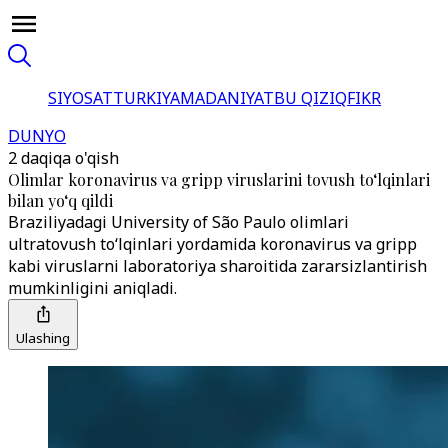
SIYOSAT
TURKIYA
MADANIYAT
BU QIZIQ
FIKR
DUNYO
2 daqiqa o'qish
Olimlar koronavirus va gripp viruslarini tovush to‘lqinlari
bilan yo‘q qildi
Braziliyadagi University of São Paulo olimlari
ultratovush to‘lqinlari yordamida koronavirus va gripp
kabi viruslarni laboratoriya sharoitida zararsizlantirish
mumkinligini aniqladi.
Ulashing