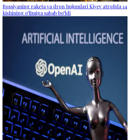
Rossiyaning raketa va dron hujumlari Kiyev atrofida 14
kishining o‘limiga sabab bo‘ldi