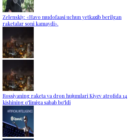
Zelenskiy: «Havo mudofaasi uchun yetkazib berilgan
raketalar soni kamaydi».
Rossiyaning raketa va dron hujumlari Kiyev atrofida 14
kishining o‘limiga sabab bo‘ldi