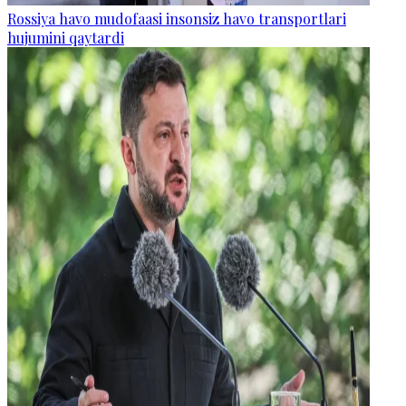
Rossiya havo mudofaasi insonsiz havo transportlari
hujumini qaytardi