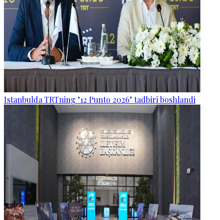
Istanbulda TRTning "12 Punto 2026" tadbiri boshlandi