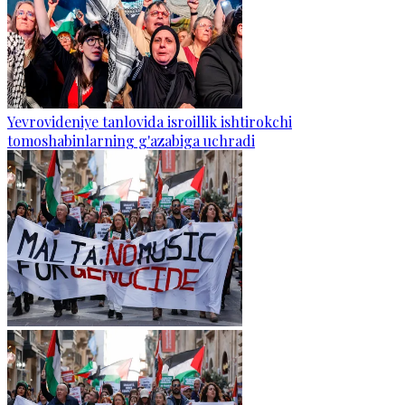
Yevrovideniye tanlovida isroillik ishtirokchi
tomoshabinlarning g'azabiga uchradi