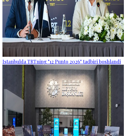
Istanbulda TRTning "12 Punto 2026" tadbiri boshlandi