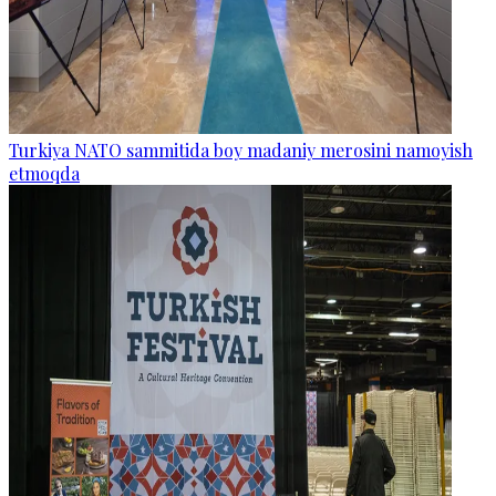
Turkiya NATO sammitida boy madaniy merosini namoyish
etmoqda