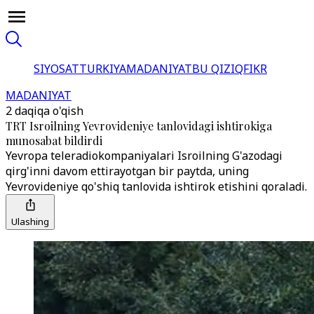
SIYOSAT
TURKIYA
MADANIYAT
BU QIZIQ
FIKR
MADANIYAT
2 daqiqa o'qish
TRT Isroilning Yevrovideniye tanlovidagi ishtirokiga
munosabat bildirdi
Yevropa teleradiokompaniyalari Isroilning G'azodagi
qirg'inni davom ettirayotgan bir paytda, uning
Yevrovideniye qo'shiq tanlovida ishtirok etishini qoraladi.
Ulashing