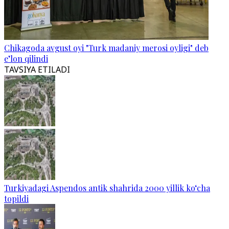
Chikagoda avgust oyi "Turk madaniy merosi oyligi" deb
e’lon qilindi
TAVSIYA ETILADI
Turkiyadagi Aspendos antik shahrida 2000 yillik ko‘cha
topildi