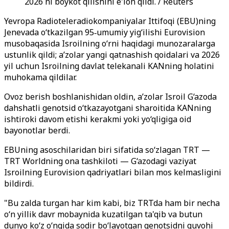
2026 ni boykot qilishini e'lon qildi. / Reuters
Yevropa Radioteleradiokompaniyalar Ittifoqi (EBU)ning
Jenevada o‘tkazilgan 95‑umumiy yig‘ilishi Eurovision
musobaqasida Isroilning o‘rni haqidagi munozaralarga
ustunlik qildi; a’zolar yangi qatnashish qoidalari va 2026
yil uchun Isroilning davlat telekanali KANning holatini
muhokama qildilar.
Ovoz berish boshlanishidan oldin, a’zolar Isroil G‘azoda
dahshatli genotsid o‘tkazayotgani sharoitida KANning
ishtiroki davom etishi kerakmi yoki yo‘qligiga oid
bayonotlar berdi.
EBUning asoschilaridan biri sifatida so‘zlagan TRT —
TRT Worldning ona tashkiloti — G‘azodagi vaziyat
Isroilning Eurovision qadriyatlari bilan mos kelmasligini
bildirdi.
"Bu zalda turgan har kim kabi, biz TRTda ham bir necha
o‘n yillik davr mobaynida kuzatilgan ta'qib va butun
dunyo ko‘z o‘ngida sodir bo‘layotgan genotsidni guvohi