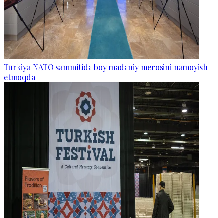
Turkiya NATO sammitida boy madaniy merosini namoyish
etmoqda