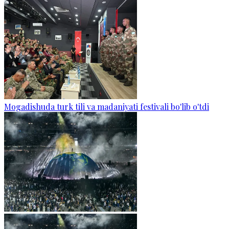
Mogadishuda turk tili va madaniyati festivali bo'lib o'tdi