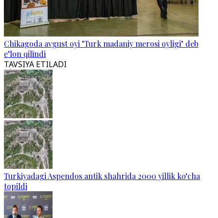
Chikagoda avgust oyi "Turk madaniy merosi oyligi" deb
e’lon qilindi
TAVSIYA ETILADI
Turkiyadagi Aspendos antik shahrida 2000 yillik ko‘cha
topildi