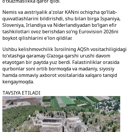
o‘tkazmaslikka qaror qildi.
Nemis va avstriyalik a'zolar KANni ochiqcha qo‘llab-
quvvatlashlarini bildirishdi, shu bilan birga Ispaniya,
Sloveniya, Irlandiya va Niderlandiyadan bo‘lgan efir
tashkilotlari ovoz berishdan so‘ng Eurovision 2026ni
boykot qilishlarini e'lon qildilar.
Ushbu kelishmovchilik Isroilning AQSh vositachiligidagi
to‘xtashga qaramay G‘azoga qarshi urushi davom
etayotgan bir paytda yuz berdi. Falastinliklar orasida
qurbonlar soni ortib bormoqda va madaniy, siyosiy
hamda ommaviy axborot vositalarida xalqaro tanqid
kengaymoqda.
TAVSIYA ETILADI