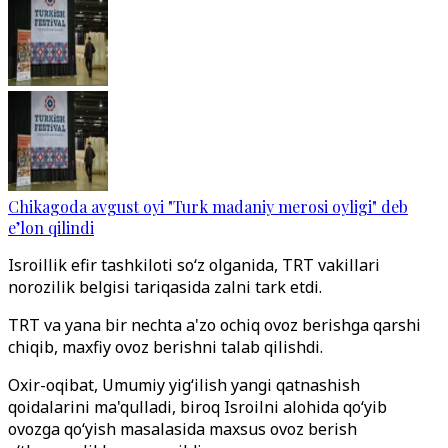
Chikagoda avgust oyi "Turk madaniy merosi oyligi" deb
e’lon qilindi
Isroillik efir tashkiloti so‘z olganida, TRT vakillari
norozilik belgisi tariqasida zalni tark etdi.
TRT va yana bir nechta a'zo ochiq ovoz berishga qarshi
chiqib, maxfiy ovoz berishni talab qilishdi.
Oxir-oqibat, Umumiy yig‘ilish yangi qatnashish
qoidalarini ma'qulladi, biroq Isroilni alohida qo‘yib
ovozga qo‘yish masalasida maxsus ovoz berish