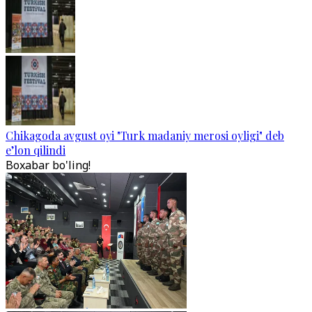
Chikagoda avgust oyi "Turk madaniy merosi oyligi" deb
e’lon qilindi
Boxabar bo'ling!