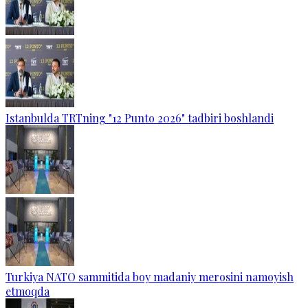
Istanbulda TRTning "12 Punto 2026" tadbiri boshlandi
Turkiya NATO sammitida boy madaniy merosini namoyish
etmoqda