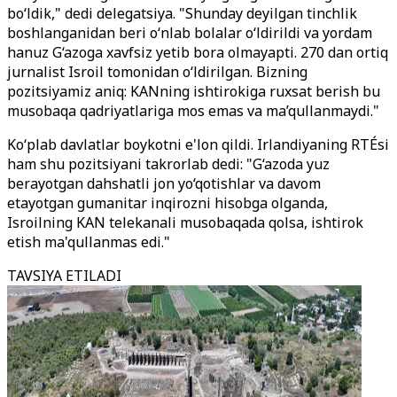
bo‘ldik," dedi delegatsiya. "Shunday deyilgan tinchlik
boshlanganidan beri o‘nlab bolalar o‘ldirildi va yordam
hanuz G‘azoga xavfsiz yetib bora olmayapti. 270 dan ortiq
jurnalist Isroil tomonidan o‘ldirilgan. Bizning
pozitsiyamiz aniq: KANning ishtirokiga ruxsat berish bu
musobaqa qadriyatlariga mos emas va ma’qullanmaydi."
Ko‘plab davlatlar boykotni e'lon qildi. Irlandiyaning RTÉsi
ham shu pozitsiyani takrorlab dedi: "G‘azoda yuz
berayotgan dahshatli jon yo‘qotishlar va davom
etayotgan gumanitar inqirozni hisobga olganda,
Isroilning KAN telekanali musobaqada qolsa, ishtirok
etish ma'qullanmas edi."
TAVSIYA ETILADI