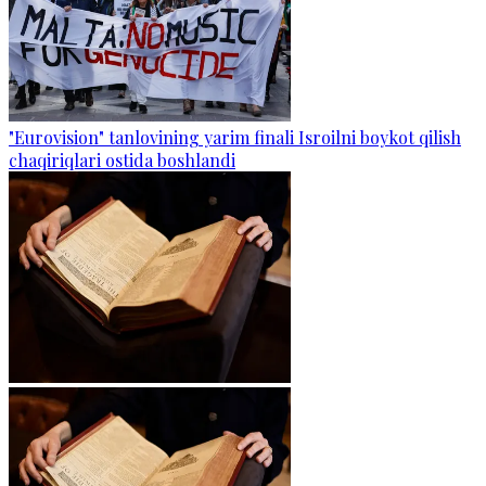
"Eurovision" tanlovining yarim finali Isroilni boykot qilish
chaqiriqlari ostida boshlandi