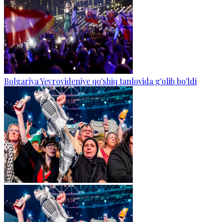
Bolgariya Yevrovideniye qo'shiq tanlovida g'olib bo'ldi