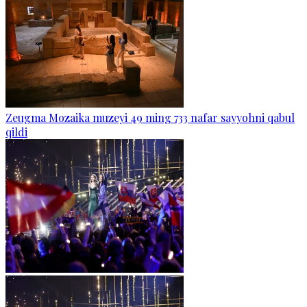
Zeugma Mozaika muzeyi 49 ming 733 nafar sayyohni qabul
qildi