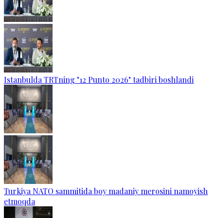
Istanbulda TRTning "12 Punto 2026" tadbiri boshlandi
Turkiya NATO sammitida boy madaniy merosini namoyish
etmoqda