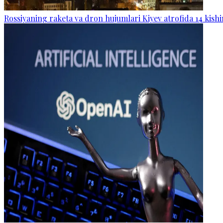
Rossiyaning raketa va dron hujumlari Kiyev atrofida 14 kishi