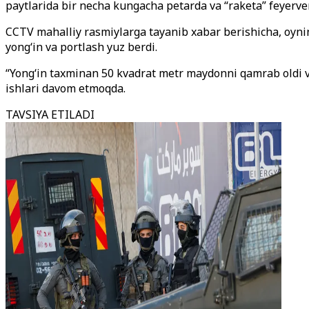
paytlarida bir necha kungacha petarda va “raketa” feyerver
CCTV mahalliy rasmiylarga tayanib xabar berishicha, oynin
yong‘in va portlash yuz berdi.
“Yong‘in taxminan 50 kvadrat metr maydonni qamrab oldi va 
ishlari davom etmoqda.
TAVSIYA ETILADI