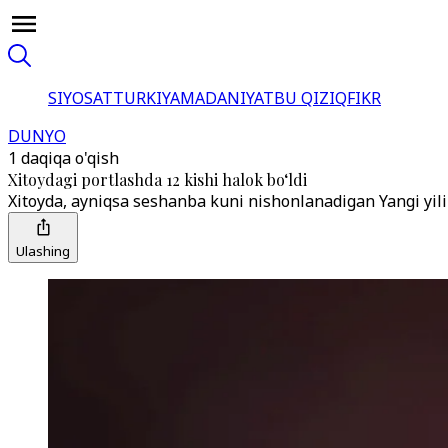
SIYOSAT
TURKIYA
MADANIYAT
BU QIZIQ
FIKR
DUNYO
1 daqiqa o'qish
Xitoydagi portlashda 12 kishi halok bo‘ldi
Xitoyda, ayniqsa seshanba kuni nishonlanadigan Yangi yili
Ulashing