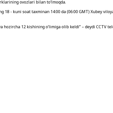
klarining ovozlari bilan to‘lmoqda.
g 18 - kuni soat taxminan 14:00 da (06:00 GMT) Xubey viloy
hozircha 12 kishining o‘limiga olib keldi” – deydi CCTV tel