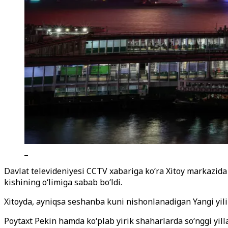
_
Davlat televideniyesi CCTV xabariga ko‘ra Xitoy markazida
kishining o‘limiga sabab bo‘ldi.
Xitoyda, ayniqsa seshanba kuni nishonlanadigan Yangi yili
Poytaxt Pekin hamda ko‘plab yirik shaharlarda so‘nggi yil