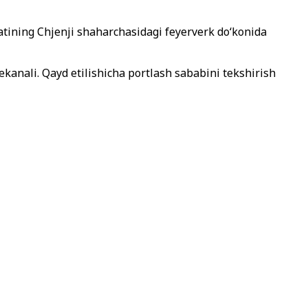
atining Chjenji shaharchasidagi feyerverk do‘konida
ekanali. Qayd etilishicha portlash sababini tekshirish