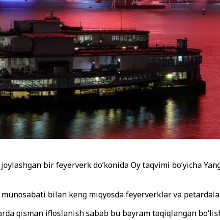
 joylashgan bir feyerverk do‘konida Oy taqvimi bo‘yicha Yan
 munosabati bilan keng miqyosda feyerverklar va petardalar 
larda qisman ifloslanish sabab bu bayram taqiqlangan bo‘li