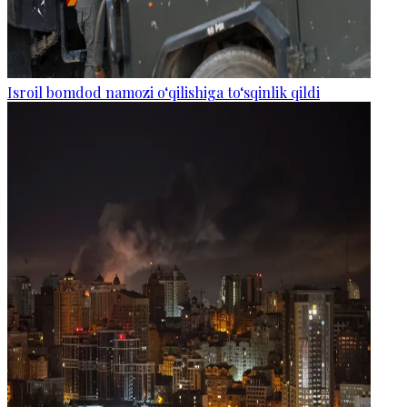
Isroil bomdod namozi o‘qilishiga to‘sqinlik qildi