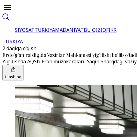
SIYOSAT
TURKIYA
MADANIYAT
BU QIZIQ
FIKR
TURKIYA
2 daqiqa o'qish
Erdo'g'an raisligida Vazirlar Mahkamasi yigʻilishi boʻlib oʻtad
Yig‘ilishda AQSh-Eron muzokaralari, Yaqin Sharqdagi vaziy
Ulashing