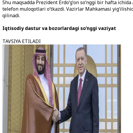
Shu maqsadda Prezident Erdoʻgʻon soʻnggi bir hafta ichi
telefon muloqotlari oʻtkazdi. Vazirlar Mahkamasi yigʻilishid
qilinadi.
Iqtisodiy dastur va bozorlardagi soʻnggi vaziyat
TAVSIYA ETILADI