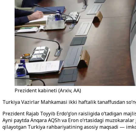
Prezident kabineti (Arxiv, AA)
Turkiya Vazirlar Mahkamasi ikki haftalik tanaffusdan soʻn
Prezident Rajab Toyyib Erdoʻgʻon raisligida oʻtadigan majl
Ayni paytda Anqara AQSh va Eron oʻrtasidagi muzokaralar j
qilayotgan Turkiya rahbariyatining asosiy maqsadi — imkon