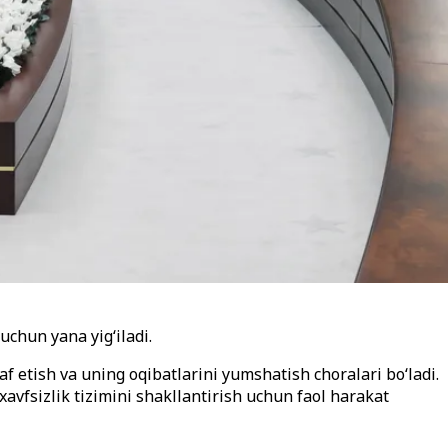
chun yana yigʻiladi.
f etish va uning oqibatlarini yumshatish choralari boʻladi.
vfsizlik tizimini shakllantirish uchun faol harakat