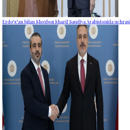
Erdo‘g‘an bilan Shoxboz Sharif Saudiya Arabistonida uchras