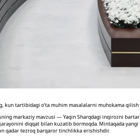
g, kun tartibidagi oʻta muhim masalalarni muhokama qilish u
isning markaziy mavzusi — Yaqin Sharqdagi inqirozni bartara
arayonini diqqat bilan kuzatib bormoqda. Mintaqada yangi xa
 qadar tezroq barqaror tinchlikka erishishdir.