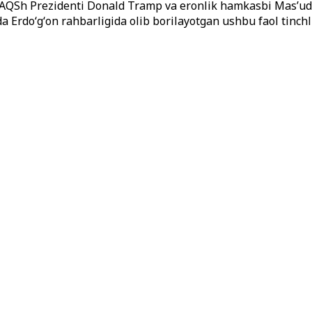
da AQSh Prezidenti Donald Tramp va eronlik hamkasbi Masʼu
a Erdoʻgʻon rahbarligida olib borilayotgan ushbu faol tinchli