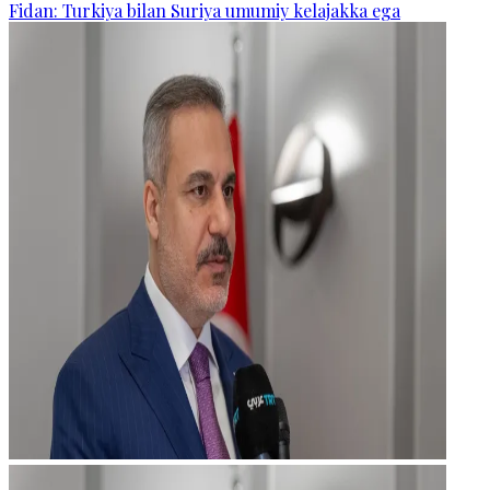
Fidan: Turkiya bilan Suriya umumiy kelajakka ega