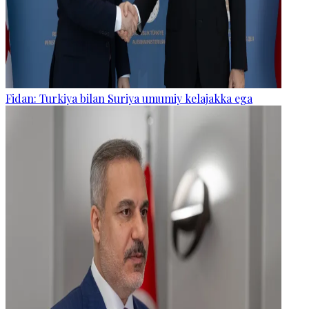
Fidan: Turkiya bilan Suriya umumiy kelajakka ega