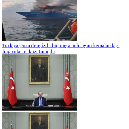
Turkiya Qora dengizda hujumga uchragan kemalardagi
fuqarolarini kuzatmoqda