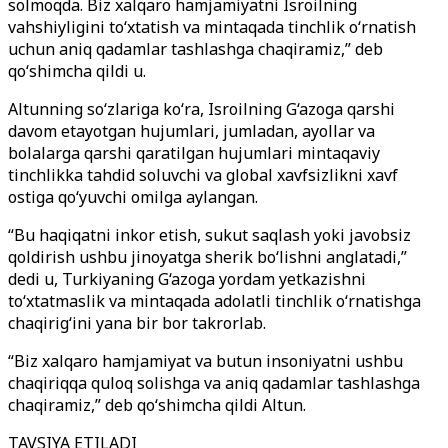
solmoqda. Biz xalqaro hamjamiyatni Isroilning
vahshiyligini to‘xtatish va mintaqada tinchlik o‘rnatish
uchun aniq qadamlar tashlashga chaqiramiz,” deb
qo‘shimcha qildi u.
Altunning so‘zlariga ko‘ra, Isroilning G‘azoga qarshi
davom etayotgan hujumlari, jumladan, ayollar va
bolalarga qarshi qaratilgan hujumlari mintaqaviy
tinchlikka tahdid soluvchi va global xavfsizlikni xavf
ostiga qo‘yuvchi omilga aylangan.
“Bu haqiqatni inkor etish, sukut saqlash yoki javobsiz
qoldirish ushbu jinoyatga sherik bo‘lishni anglatadi,”
dedi u, Turkiyaning G‘azoga yordam yetkazishni
to‘xtatmaslik va mintaqada adolatli tinchlik o‘rnatishga
chaqirig‘ini yana bir bor takrorlab.
“Biz xalqaro hamjamiyat va butun insoniyatni ushbu
chaqiriqqa quloq solishga va aniq qadamlar tashlashga
chaqiramiz,” deb qo‘shimcha qildi Altun.
TAVSIYA ETILADI