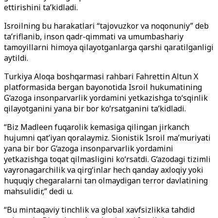
ettirishini ta’kidladi.
Isroilning bu harakatlari “tajovuzkor va noqonuniy” deb
ta’riflanib, inson qadr-qimmati va umumbashariy
tamoyillarni himoya qilayotganlarga qarshi qaratilganligi
aytildi.
Turkiya Aloqa boshqarmasi rahbari Fahrettin Altun X
platformasida bergan bayonotida Isroil hukumatining
G‘azoga insonparvarlik yordamini yetkazishga to‘sqinlik
qilayotganini yana bir bor ko‘rsatganini ta’kidladi.
“Biz Madleen fuqarolik kemasiga qilingan jirkanch
hujumni qat’iyan qoralaymiz. Sionistik Isroil ma’muriyati
yana bir bor G‘azoga insonparvarlik yordamini
yetkazishga toqat qilmasligini ko‘rsatdi. G‘azodagi tizimli
vayronagarchilik va qirg‘inlar hech qanday axloqiy yoki
huquqiy chegaralarni tan olmaydigan terror davlatining
mahsulidir,” dedi u.
“Bu mintaqaviy tinchlik va global xavfsizlikka tahdid