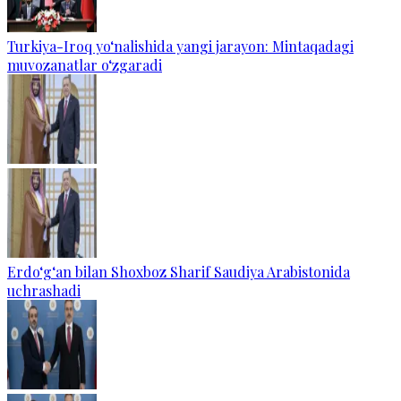
Turkiya-Iroq yo‘nalishida yangi jarayon: Mintaqadagi
muvozanatlar o‘zgaradi
Erdo‘g‘an bilan Shoxboz Sharif Saudiya Arabistonida
uchrashadi