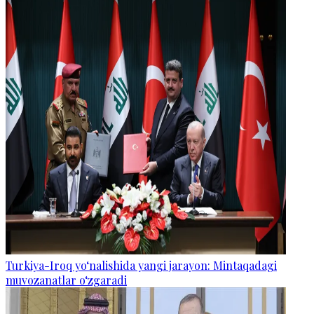
Turkiya-Iroq yo‘nalishida yangi jarayon: Mintaqadagi
muvozanatlar o‘zgaradi