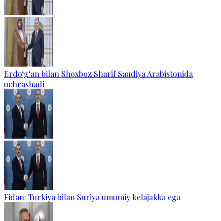
Erdo‘g‘an bilan Shoxboz Sharif Saudiya Arabistonida
uchrashadi
Fidan: Turkiya bilan Suriya umumiy kelajakka ega