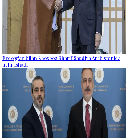
Erdo‘g‘an bilan Shoxboz Sharif Saudiya Arabistonida
uchrashadi