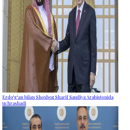
Erdo‘g‘an bilan Shoxboz Sharif Saudiya Arabistonida
uchrashadi