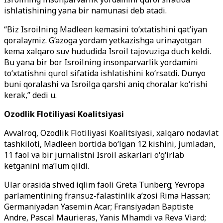
ishlatishining yana bir namunasi deb atadi.
“Biz Isroilning Madleen kemasini to‘xtatishini qat’iyan
qoralaymiz. G‘azoga yordam yetkazishga urinayotgan
kema xalqaro suv hududida Isroil tajovuziga duch keldi.
Bu yana bir bor Isroilning insonparvarlik yordamini
to‘xtatishni qurol sifatida ishlatishini ko‘rsatdi. Dunyo
buni qoralashi va Isroilga qarshi aniq choralar ko‘rishi
kerak,” dedi u.
Ozodlik Flotiliyasi Koalitsiyasi
Avvalroq, Ozodlik Flotiliyasi Koalitsiyasi, xalqaro nodavlat
tashkiloti, Madleen bortida bo‘lgan 12 kishini, jumladan,
11 faol va bir jurnalistni Isroil askarlari o‘g‘irlab
ketganini ma’lum qildi.
Ular orasida shved iqlim faoli Greta Tunberg; Yevropa
parlamentining fransuz-falastinlik a’zosi Rima Hassan;
Germaniyadan Yasemin Acar; Fransiyadan Baptiste
Andre, Pascal Maurieras, Yanis Mhamdi va Reva Viard;