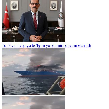
Turkiya Liviyaga bo‘lgan yordamini davom ettiradi