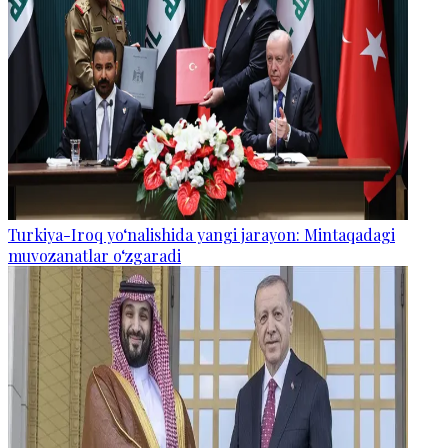
Turkiya-Iroq yo‘nalishida yangi jarayon: Mintaqadagi
muvozanatlar o‘zgaradi