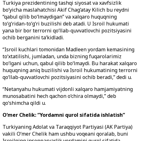
Turkiya prezidentining tashqi siyosat va xavfsizlik
bo‘yicha maslahatchisi Akif Chag‘atay Kilich bu reydni
“qabul qilib bo‘lmaydigan” va xalqaro huquqning
to‘g‘ridan-to‘g‘ri buzilishi deb atadi. U Isroil hukumati
yana bir bor terrorni qo‘llab-quvvatlovchi pozitsiyasini
ochib berganini ta’kidladi.
“Isroil kuchlari tomonidan Madleen yordam kemasining
to‘xtatilishi, jumladan, unda bizning fuqarolarimiz
bo‘lgani uchun, qabul qilib bo‘lmaydi. Bu harakat xalqaro
huquqning aniq buzilishi va Isroil hukumatining terrorni
qo‘llab-quvvatlovchi pozitsiyasini ochib beradi,” dedi u.
“Netanyahu hukumati vijdonli xalqaro hamjamiyatning
munosabatini hech qachon o‘chira olmaydi,” deb
qo‘shimcha qildi u.
O‘mer Chelik: “Yordamni qurol sifatida ishlatish”
Turkiyaning Adolat va Taraqqiyot Partiyasi (AK Partiya)
vakili O‘mer Chelik ham ushbu voqeani qoralab, buni
Isroilning insonparvarlik yordamini qurol sifatida