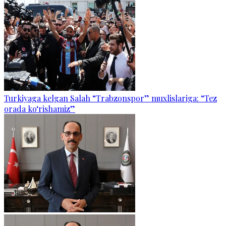
Turkiyaga kelgan Salah “Trabzonspor” muxlislariga: “Tez
orada ko‘rishamiz”