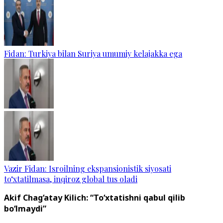
Fidan: Turkiya bilan Suriya umumiy kelajakka ega
Vazir Fidan: Isroilning ekspansionistik siyosati
to‘xtatilmasa, inqiroz global tus oladi
Akif Chag‘atay Kilich: “To‘xtatishni qabul qilib
bo‘lmaydi”