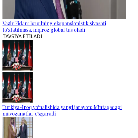
Vazir Fidan: Isroilning ekspansionistik siyosati
to‘xtatilmasa, inqiroz global tus oladi
TAVSIYA ETILADI
Turkiya-Iroq yo‘nalishida yangi jarayon: Mintaqadagi
muvozanatlar o‘zgaradi