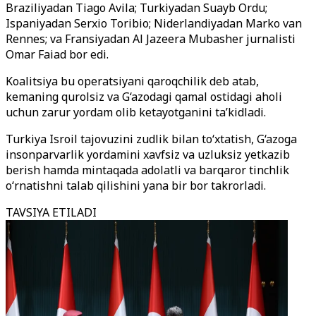
Braziliyadan Tiago Avila; Turkiyadan Suayb Ordu;
Ispaniyadan Serxio Toribio; Niderlandiyadan Marko van
Rennes; va Fransiyadan Al Jazeera Mubasher jurnalisti
Omar Faiad bor edi.
Koalitsiya bu operatsiyani qaroqchilik deb atab,
kemaning qurolsiz va G‘azodagi qamal ostidagi aholi
uchun zarur yordam olib ketayotganini ta’kidladi.
Turkiya Isroil tajovuzini zudlik bilan to‘xtatish, G‘azoga
insonparvarlik yordamini xavfsiz va uzluksiz yetkazib
berish hamda mintaqada adolatli va barqaror tinchlik
o‘rnatishni talab qilishini yana bir bor takrorladi.
TAVSIYA ETILADI