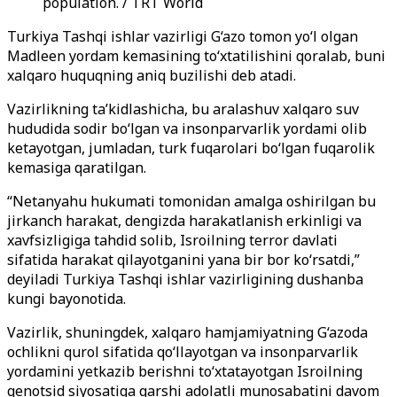
population. / TRT World
Turkiya Tashqi ishlar vazirligi G‘azo tomon yo‘l olgan
Madleen yordam kemasining to‘xtatilishini qoralab, buni
xalqaro huquqning aniq buzilishi deb atadi.
Vazirlikning ta’kidlashicha, bu aralashuv xalqaro suv
hududida sodir bo‘lgan va insonparvarlik yordami olib
ketayotgan, jumladan, turk fuqarolari bo‘lgan fuqarolik
kemasiga qaratilgan.
“Netanyahu hukumati tomonidan amalga oshirilgan bu
jirkanch harakat, dengizda harakatlanish erkinligi va
xavfsizligiga tahdid solib, Isroilning terror davlati
sifatida harakat qilayotganini yana bir bor ko‘rsatdi,”
deyiladi Turkiya Tashqi ishlar vazirligining dushanba
kungi bayonotida.
Vazirlik, shuningdek, xalqaro hamjamiyatning G‘azoda
ochlikni qurol sifatida qo‘llayotgan va insonparvarlik
yordamini yetkazib berishni to‘xtatayotgan Isroilning
genotsid siyosatiga qarshi adolatli munosabatini davom