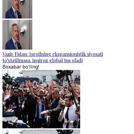
Vazir Fidan: Isroilning ekspansionistik siyosati
to‘xtatilmasa, inqiroz global tus oladi
Boxabar bo'ling!