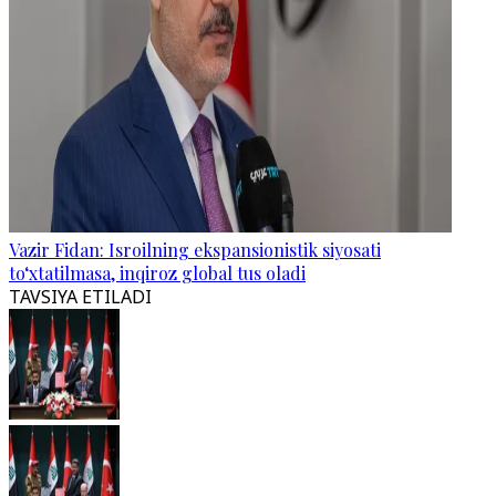
Vazir Fidan: Isroilning ekspansionistik siyosati
to‘xtatilmasa, inqiroz global tus oladi
TAVSIYA ETILADI