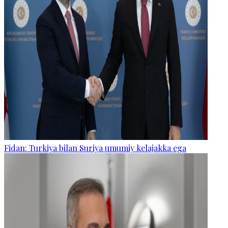
Fidan: Turkiya bilan Suriya umumiy kelajakka ega