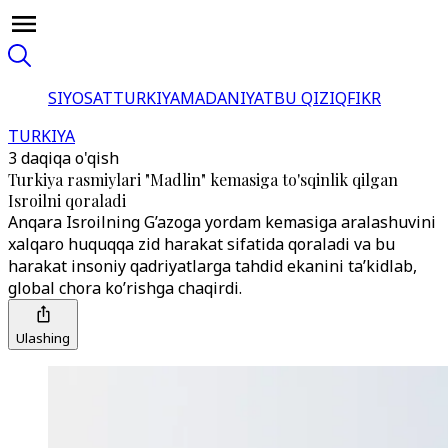
SIYOSAT
TURKIYA
MADANIYAT
BU QIZIQ
FIKR
TURKIYA
3 daqiqa o'qish
Turkiya rasmiylari "Madlin" kemasiga to'sqinlik qilgan
Isroilni qoraladi
Anqara Isroilning G’azoga yordam kemasiga aralashuvini
xalqaro huquqqa zid harakat sifatida qoraladi va bu
harakat insoniy qadriyatlarga tahdid ekanini ta’kidlab,
global chora ko’rishga chaqirdi.
Ulashing