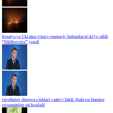
Rossiya va Ukraina o‘zaro ommaviy hujumlarni da’vo qildi:
“Wildberries” yondi
Isroilning diaspora ishlari vaziri Chikli: Makron bizning
orqamizdan pichoqladi