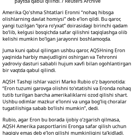
paytda qabul qilindi. / Reuters Archive
Amerika Qo'shma Shtatlari Eronni “nohaq hibsga
olishlarning davlat homiysi” deb e’lon qildi. Bu qaror,
yangi tuzilgan “qora ro‘yxat” doirasidagi birinchi qadam
bo‘lib, kelgusi bosqichda safar qilishni taqiqlashga olib
kelishi mumkin bo‘lgan jarayonni boshlamoqda.
Juma kuni qabul qilingan ushbu qaror, AQSHning Eron
yaqinida harbiy mavjudligini oshirgan va Tehronni
yadroviy dasturi sababli hujum xavfi bilan ogohlantirgan
bir vaqtda qabul qilindi.
AQSH Tashqi ishlar vaziri Marko Rubio o‘z bayonotida:
“Eron tuzumi garovga olishni to‘xtatishi va Eronda nohaq
tutib turilgan barcha amerikaliklarni ozod qilishi shart.
Ushbu odimlar mazkur e’lonni va unga bog‘liq choralar
tugatilishiga sabab bo‘lishi mumkin”, dedi.
Rubio, agar Eron bu borada ijobiy o‘zgarish qilmasa,
AQSH Amerika pasportlarini Eronga safar qilish uchun
haqiqiy emas deb e’lon qilishi mumkinligini ta’kidladi.