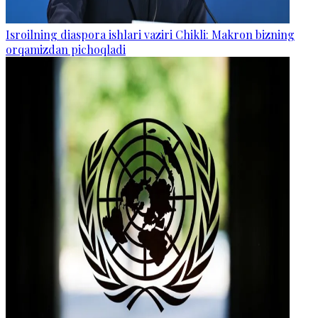
Isroilning diaspora ishlari vaziri Chikli: Makron bizning
orqamizdan pichoqladi