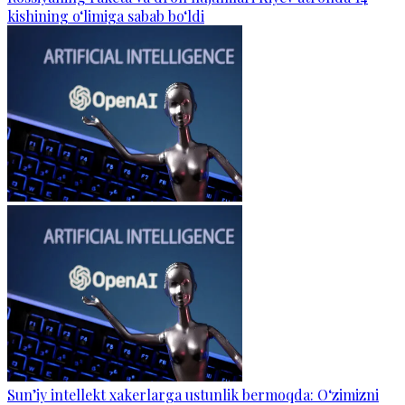
kishining o‘limiga sabab bo‘ldi
Sun’iy intellekt xakerlarga ustunlik bermoqda: O‘zimizni