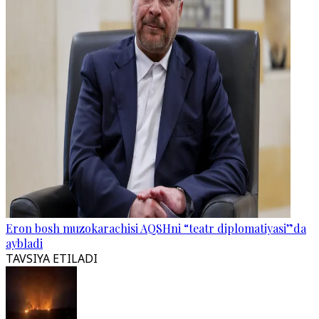
Eron bosh muzokarachisi AQSHni “teatr diplomatiyasi”da
aybladi
TAVSIYA ETILADI