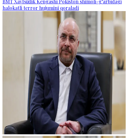
BMT Xavfsizlik Kengashi Pokiston shimoli-g‘arbidagi
halokatli terror hujumini qoraladi