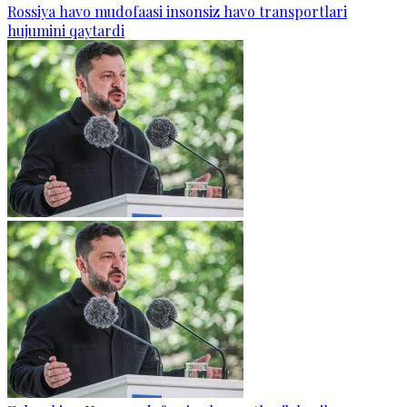
Rossiya havo mudofaasi insonsiz havo transportlari
hujumini qaytardi