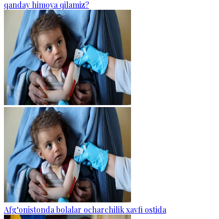
qanday himoya qilamiz?
Afg‘onistonda bolalar ocharchilik xavfi ostida