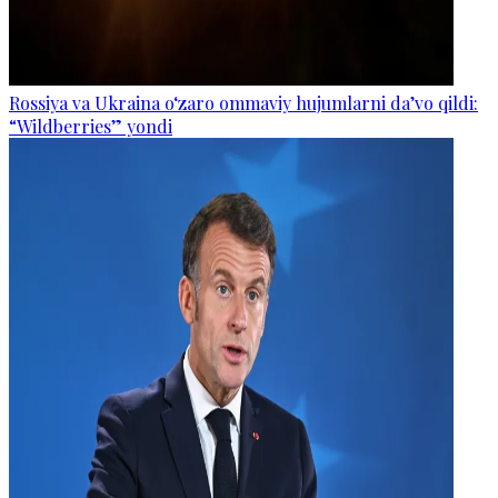
Rossiya va Ukraina o‘zaro ommaviy hujumlarni da’vo qildi:
“Wildberries” yondi