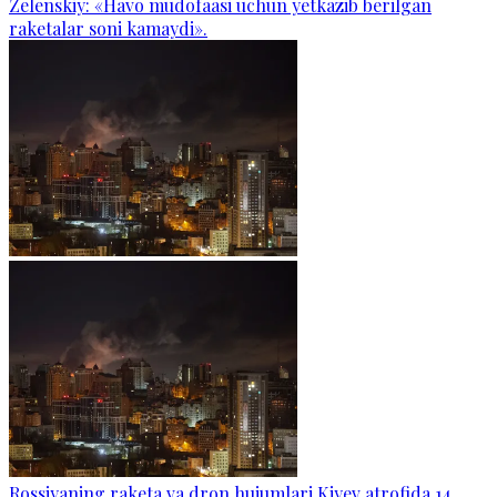
Zelenskiy: «Havo mudofaasi uchun yetkazib berilgan
raketalar soni kamaydi».
Rossiyaning raketa va dron hujumlari Kiyev atrofida 14