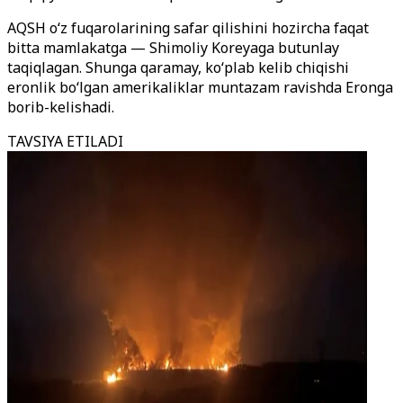
AQSH o‘z fuqarolarining safar qilishini hozircha faqat
bitta mamlakatga — Shimoliy Koreyaga butunlay
taqiqlagan. Shunga qaramay, ko‘plab kelib chiqishi
eronlik bo‘lgan amerikaliklar muntazam ravishda Eronga
borib-kelishadi.
TAVSIYA ETILADI