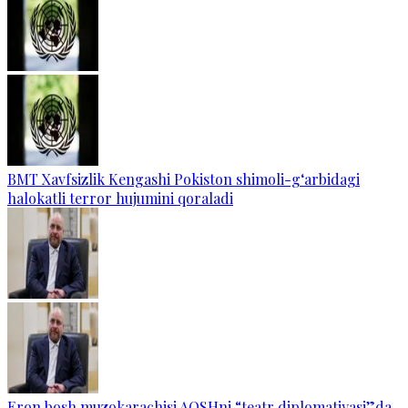
BMT Xavfsizlik Kengashi Pokiston shimoli-g‘arbidagi
halokatli terror hujumini qoraladi
Eron bosh muzokarachisi AQSHni “teatr diplomatiyasi”da