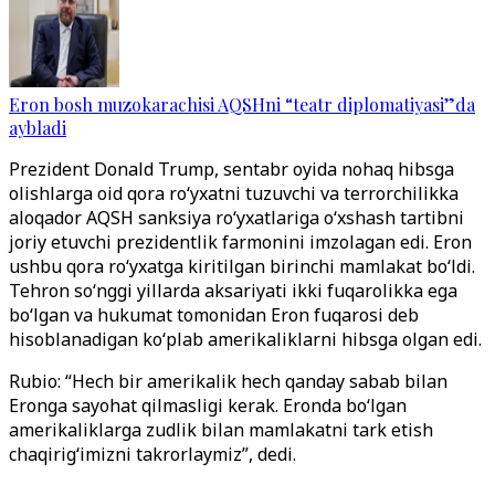
Eron bosh muzokarachisi AQSHni “teatr diplomatiyasi”da
aybladi
Prezident Donald Trump, sentabr oyida nohaq hibsga
olishlarga oid qora ro‘yxatni tuzuvchi va terrorchilikka
aloqador AQSH sanksiya ro‘yxatlariga o‘xshash tartibni
joriy etuvchi prezidentlik farmonini imzolagan edi. Eron
ushbu qora ro‘yxatga kiritilgan birinchi mamlakat bo‘ldi.
Tehron so‘nggi yillarda aksariyati ikki fuqarolikka ega
bo‘lgan va hukumat tomonidan Eron fuqarosi deb
hisoblanadigan ko‘plab amerikaliklarni hibsga olgan edi.
Rubio: “Hech bir amerikalik hech qanday sabab bilan
Eronga sayohat qilmasligi kerak. Eronda bo‘lgan
amerikaliklarga zudlik bilan mamlakatni tark etish
chaqirig‘imizni takrorlaymiz”, dedi.