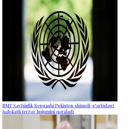
BMT Xavfsizlik Kengashi Pokiston shimoli-g‘arbidagi
halokatli terror hujumini qoraladi