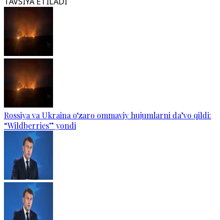
TAVSIYA ETILADI
Rossiya va Ukraina o‘zaro ommaviy hujumlarni da’vo qildi:
“Wildberries” yondi