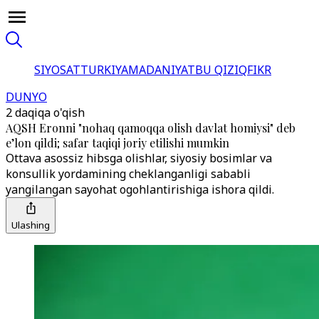
SIYOSAT
TURKIYA
MADANIYAT
BU QIZIQ
FIKR
DUNYO
2 daqiqa o'qish
AQSH Eronni "nohaq qamoqqa olish davlat homiysi" deb
e’lon qildi; safar taqiqi joriy etilishi mumkin
Ottava asossiz hibsga olishlar, siyosiy bosimlar va
konsullik yordamining cheklanganligi sababli
yangilangan sayohat ogohlantirishiga ishora qildi.
Ulashing