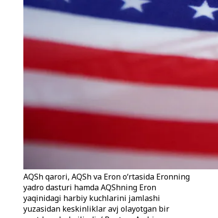
AQSh qarori, AQSh va Eron oʻrtasida Eronning
yadro dasturi hamda AQShning Eron
yaqinidagi harbiy kuchlarini jamlashi
yuzasidan keskinliklar avj olayotgan bir