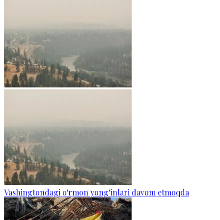
Vashingtondagi o‘rmon yong‘inlari davom etmoqda