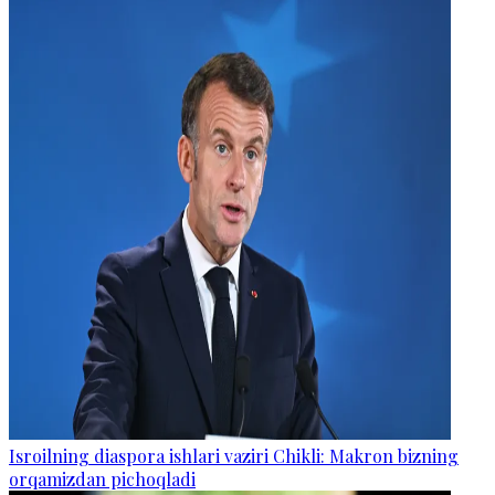
Isroilning diaspora ishlari vaziri Chikli: Makron bizning
orqamizdan pichoqladi