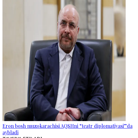
Eron bosh muzokarachisi AQSHni “teatr diplomatiyasi”da
aybladi